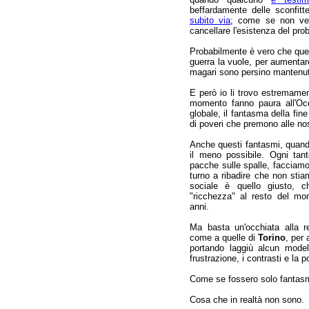
beffardamente delle sconfit
subito via
; come se non ve
cancellare l'esistenza del pro
Probabilmente è vero che que
guerra la vuole, per aumentare
magari sono persino mantenuti
E però io li trovo estremamen
momento fanno paura all'Occ
globale, il fantasma della fine 
di poveri che premono alle nos
Anche questi fantasmi, quando
il meno possibile. Ogni tan
pacche sulle spalle, facciamo
turno a ribadire che non stia
sociale è quello giusto, c
"ricchezza" al resto del m
anni.
Ma basta un'occhiata alla r
come a quelle di
Torino
, per
portando laggiù alcun mode
frustrazione, i contrasti e la
Come se fossero solo fantasm
Cosa che in realtà non sono.