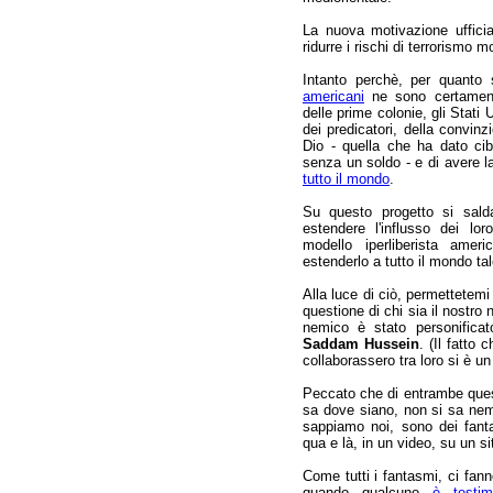
La nuova motivazione ufficia
ridurre i rischi di terrorismo
Intanto perchè, per quanto
americani
ne sono certamente
delle prime colonie, gli Stati 
dei predicatori, della convin
Dio - quella che ha dato cib
senza un soldo - e di avere 
tutto il mondo
.
Su questo progetto si salda
estendere l'influsso dei loro
modello iperliberista amer
estenderlo a tutto il mondo ta
Alla luce di ciò, permettetemi
questione di chi sia il nostro
nemico è stato personificat
Saddam Hussein
. (Il fatto
collaborassero tra loro si è u
Peccato che di entrambe quest
sa dove siano, non si sa nem
sappiamo noi, sono dei fant
qua e là, in un video, su un s
Come tutti i fantasmi, ci fann
quando qualcuno
è testim