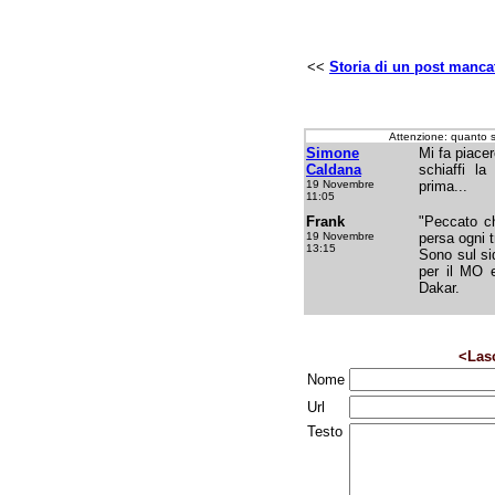
<<
Storia di un post manca
Attenzione: quanto 
Simone
Mi fa piace
Caldana
schiaffi l
19 Novembre
prima...
11:05
Frank
"Peccato c
19 Novembre
persa ogni t
13:15
Sono sul si
per il MO e
Dakar.
<Las
Nome
Url
Testo