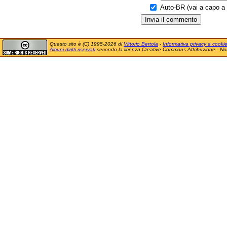
Auto-BR (vai a capo a f
Questo sito è (C) 1995-2026 di
Vittorio Bertola
-
Informativa privacy e cooki
Alcuni diritti riservati
secondo la licenza Creative Commons Attribuzione - No