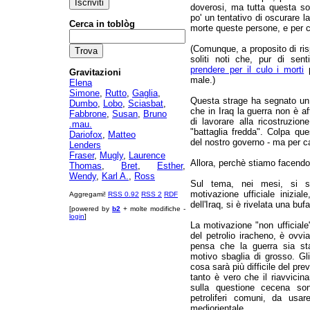
doverosi, ma tutta questa sov
po' un tentativo di oscurare 
Cerca in toblòg
morte queste persone, e per c
(Comunque, a proposito di risp
soliti noti che, pur di sent
prendere per il culo i morti
p
Gravitazioni
male.)
Elena
Simone
,
Rutto
,
Gaglia
,
Questa strage ha segnato un 
Dumbo
,
Lobo
,
Sciasbat
,
che in Iraq la guerra non è af
Fabbrone
,
Susan
,
Bruno
di lavorare alla ricostruzio
.mau.
"battaglia fredda". Colpa que
Dariofox
,
Matteo
del nostro governo - ma per ca
Lenders
Fraser
,
Mugly
,
Laurence
Allora, perchè stiamo facendo
Thomas
,
Bret
,
Esther
,
Wendy
,
Karl A.
,
Ross
Sul tema, nei mesi, si so
motivazione ufficiale inizial
Aggregami!
RSS 0.92
RSS 2
RDF
dell'Iraq, si è rivelata una bufa
[powered by
b2
+ molte modifiche -
login
]
La motivazione "non ufficiale",
del petrolio iracheno, è ovv
pensa che la guerra sia s
motivo sbaglia di grosso. Gl
cosa sarà più difficile del prev
tanto è vero che il riavvici
sulla questione cecena son
petroliferi comuni, da usare
mediorientale.