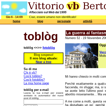
Affacciato sul Web dal 1995
Gio 6 - 14:09
Ciao, essere umano non identificato!
home
blog
personale
attività
toblòg
La guerra ai fantas
Numero 51 - 19 Novembre 200
Oggi
toblòg <<>>
fotoblòg
Vec
Blog sospeso!
Molt
Il mio blog attuale:
Near a tree
Su di me
Chi è vb?
Cos'è toblòg?
Mi hanno chiesto in molti com
Cos'è fotoblòg?
La mia home page
Perchè esattamente a qualcu
faccenda, mi sfugge; ma, si sa
toblòg per e-mail
se avete letto l'ultimo post
Lascia la tua e-mail per essere
abortito miseramente... Ma v
avvisato in automatico dei nuovi
post di toblòg.
A me come a molti, questa ve
ha disturbato un po', perchè l