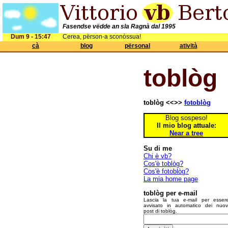
Fasendse vëdde an sla Ragnà dal 1995
Dum 9 - 15:47
Cerea, përson-a sconòssua!
cà
blog
përsonal
atività
toblòg
toblòg <<>>
fotoblòg
Blog sospeso!
Il mio blog attuale:
Near a tree
Su di me
Chi è vb?
Cos'è toblòg?
Cos'è fotoblòg?
La mia home page
toblòg per e-mail
Lascia la tua e-mail per esser
avvisato in automatico dei nuov
post di toblòg.