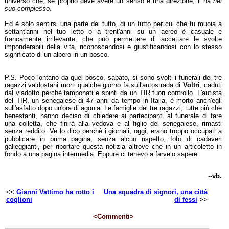
universo che, se proprio deve avere un senso e una direzione, li ha
nel
suo complesso
.
Ed è solo sentirsi una parte del tutto, di un tutto per cui che tu muoia a
settant'anni nel tuo letto o a trent'anni su un aereo è casuale e
francamente irrilevante, che può permettere di accettare le svolte
imponderabili della vita, riconoscendosi e giustificandosi con lo stesso
significato di un albero in un bosco.
P.S. Poco lontano da quel bosco, sabato, si sono svolti i funerali dei tre
ragazzi valdostani morti qualche giorno fa sull'autostrada di
Voltri
, caduti
dal viadotto perchè tamponati e spinti da un TIR fuori controllo. L'autista
del TIR, un senegalese di 47 anni da tempo in Italia, è morto anch'egli
sull'asfalto dopo un'ora di agonia. Le famiglie dei tre ragazzi, tutte più che
benestanti, hanno deciso di chiedere ai partecipanti al funerale di fare
una colletta, che finirà alla vedova e al figlio del senegalese, rimasti
senza reddito. Ve lo dico perchè i giornali, oggi, erano troppo occupati a
pubblicare in prima pagina, senza alcun rispetto, foto di cadaveri
galleggianti, per riportare questa notizia altrove che in un articoletto in
fondo a una pagina intermedia. Eppure ci tenevo a farvelo sapere.
--vb.
<<
Gianni Vattimo ha rotto i
Una squadra di signori, una città
coglioni
di fessi
>>
<Commenti>