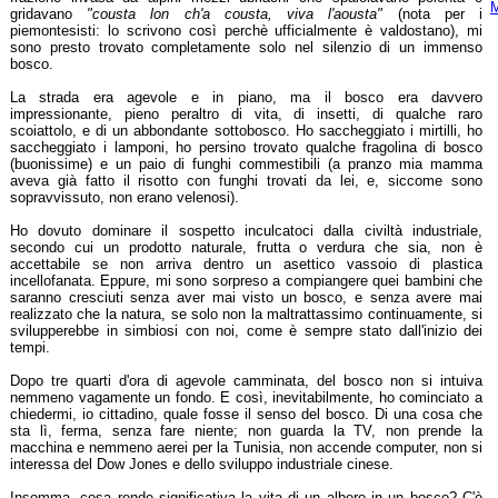
M
gridavano
"cousta lon ch'a cousta, viva l'aousta"
(nota per i
piemontesisti: lo scrivono così perchè ufficialmente è valdostano), mi
sono presto trovato completamente solo nel silenzio di un immenso
bosco.
La strada era agevole e in piano, ma il bosco era davvero
impressionante, pieno peraltro di vita, di insetti, di qualche raro
scoiattolo, e di un abbondante sottobosco. Ho saccheggiato i mirtilli, ho
saccheggiato i lamponi, ho persino trovato qualche fragolina di bosco
(buonissime) e un paio di funghi commestibili (a pranzo mia mamma
aveva già fatto il risotto con funghi trovati da lei, e, siccome sono
sopravvissuto, non erano velenosi).
Ho dovuto dominare il sospetto inculcatoci dalla civiltà industriale,
secondo cui un prodotto naturale, frutta o verdura che sia, non è
accettabile se non arriva dentro un asettico vassoio di plastica
incellofanata. Eppure, mi sono sorpreso a compiangere quei bambini che
saranno cresciuti senza aver mai visto un bosco, e senza avere mai
realizzato che la natura, se solo non la maltrattassimo continuamente, si
svilupperebbe in simbiosi con noi, come è sempre stato dall'inizio dei
tempi.
Dopo tre quarti d'ora di agevole camminata, del bosco non si intuiva
nemmeno vagamente un fondo. E così, inevitabilmente, ho cominciato a
chiedermi, io cittadino, quale fosse il senso del bosco. Di una cosa che
sta lì, ferma, senza fare niente; non guarda la TV, non prende la
macchina e nemmeno aerei per la Tunisia, non accende computer, non si
interessa del Dow Jones e dello sviluppo industriale cinese.
Insomma, cosa rende significativa la vita di un albero in un bosco? C'è