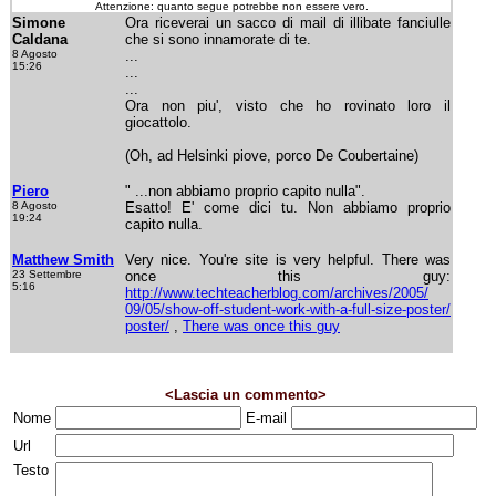
Attenzione: quanto segue potrebbe non essere vero.
Simone
Ora riceverai un sacco di mail di illibate fanciulle
Caldana
che si sono innamorate di te.
8 Agosto
...
15:26
...
...
Ora non piu', visto che ho rovinato loro il
giocattolo.
(Oh, ad Helsinki piove, porco De Coubertaine)
Piero
" ...non abbiamo proprio capito nulla".
8 Agosto
Esatto! E' come dici tu. Non abbiamo proprio
19:24
capito nulla.
Matthew Smith
Very nice. You're site is very helpful. There was
23 Settembre
once this guy:
5:16
http://www.techteacherblog.com/archives/2005/
09/05/show-off-student-work-with-a-full-size-poster/
poster/
,
There was once this guy
<Lascia un commento>
Nome
E-mail
Url
Testo