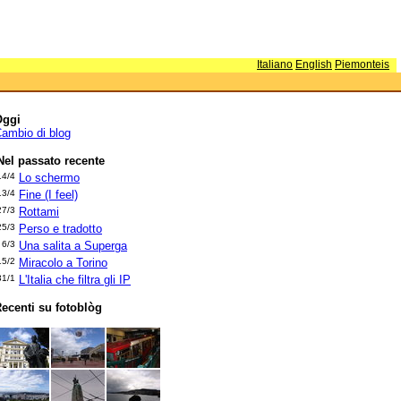
Italiano
English
Piemonteis
Oggi
ambio di blog
Nel passato recente
14/4
Lo schermo
13/4
Fine (I feel)
27/3
Rottami
25/3
Perso e tradotto
6/3
Una salita a Superga
15/2
Miracolo a Torino
31/1
L'Italia che filtra gli IP
ecenti su fotoblòg