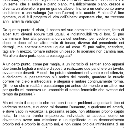
un seme, che si radica e piano piano, ma ridicolmente piano, cresce e
diventa un alberello, e poi un grande albero, finchè a un certo punto arriva
un fulmine o una valanga (se non l'uomo) e lo uccide. E allora? A fine
giornata, qual è il progetto di vita dell'albero: aspettare che, tra trecento
anni, arrivi la valanga?
Da questo punto di vista, il bosco nel suo complesso è irritante, fatto di
alberi tutti diversi eppure tutti uguali, e indistinguibili tra di loro. Si può
camminare fino alla prossima curva del sentiero, per vedere cosa c'è
dopo: e dopo c'è un altro tratto di bosco, diverso dal precedente nei
dettagli, ma sostanzialmente uguale ad esso. Si può salire, scendere,
tagliare in mezzo, tornare indietro un pezzo; lo scenario non cambia mai.
Ma allora dove porta questa passeggiata?
A un certo punto, come per magia, a un incrocio di sentieri sono apparsi
due tronchi tagliati a metà e disposti a realizzare due panche e un tavolo,
ovviamente deserti. E così, ho potuto stendermi nel vento e nel silenzio,
e dedicarmi al passatempo più antico del mondo, guardare le nuvole
correre nel cielo e intrecciarsi e slegarsi e mutare continuamente forma.
(Sì, lo so che in realtà il passatempo più antico del mondo è un altro, ma
per quello mi mancava un umanoide di sesso femminile che avesse del
tempo da passare.)
Ma mi resta il sospetto che noi, con i nostri problemi angoscianti tipo ci
vedremo stasera, e quando mi daranno l'aumento, e qualcuno mi amerà,
e dove vado in vacanza la prossima estate, non abbiamo proprio capito
nulla; la nostra tronfia impazienza individuale ci acceca, come se
dovessimo avere una missione e un significato e un riconoscimento
proprio noi e proprio in quanto noi, e non come briciola infinitesima di un