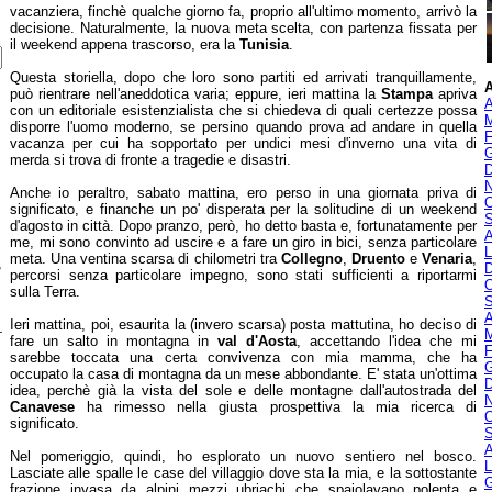
vacanziera, finchè qualche giorno fa, proprio all'ultimo momento, arrivò la
decisione. Naturalmente, la nuova meta scelta, con partenza fissata per
il weekend appena trascorso, era la
Tunisia
.
Questa storiella, dopo che loro sono partiti ed arrivati tranquillamente,
A
può rientrare nell'aneddotica varia; eppure, ieri mattina la
Stampa
apriva
A
con un editoriale esistenzialista che si chiedeva di quali certezze possa
M
disporre l'uomo moderno, se persino quando prova ad andare in quella
F
vacanza per cui ha sopportato per undici mesi d'inverno una vita di
G
merda si trova di fronte a tragedie e disastri.
D
N
Anche io peraltro, sabato mattina, ero perso in una giornata priva di
O
significato, e finanche un po' disperata per la solitudine di un weekend
S
d'agosto in città. Dopo pranzo, però, ho detto basta e, fortunatamente per
A
me, mi sono convinto ad uscire e a fare un giro in bici, senza particolare
L
meta. Una ventina scarsa di chilometri tra
Collegno
,
Druento
e
Venaria
,
,
D
percorsi senza particolare impegno, sono stati sufficienti a riportarmi
O
sulla Terra.
S
A
Ieri mattina, poi, esaurita la (invero scarsa) posta mattutina, ho deciso di
-
M
fare un salto in montagna in
val d'Aosta
, accettando l'idea che mi
F
sarebbe toccata una certa convivenza con mia mamma, che ha
G
occupato la casa di montagna da un mese abbondante. E' stata un'ottima
D
idea, perchè già la vista del sole e delle montagne dall'autostrada del
N
Canavese
ha rimesso nella giusta prospettiva la mia ricerca di
O
significato.
S
A
Nel pomeriggio, quindi, ho esplorato un nuovo sentiero nel bosco.
L
Lasciate alle spalle le case del villaggio dove sta la mia, e la sottostante
G
frazione invasa da alpini mezzi ubriachi che spaiolavano polenta e