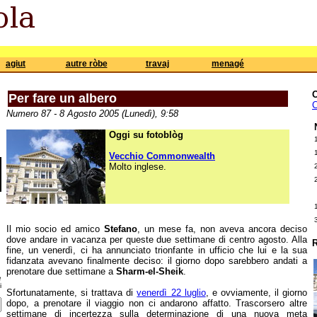
agiut
autre ròbe
travaj
menagé
Per fare un albero
C
Numero 87 - 8 Agosto 2005 (Lunedì), 9:58
Oggi su fotoblòg
Vecchio Commonwealth
Molto inglese.
Il mio socio ed amico
Stefano
, un mese fa, non aveva ancora deciso
dove andare in vacanza per queste due settimane di centro agosto. Alla
R
fine, un venerdì, ci ha annunciato trionfante in ufficio che lui e la sua
fidanzata avevano finalmente deciso: il giorno dopo sarebbero andati a
prenotare due settimane a
Sharm-el-Sheik
.
e
i
Sfortunatamente, si trattava di
venerdì 22 luglio
, e ovviamente, il giorno
dopo, a prenotare il viaggio non ci andarono affatto. Trascorsero altre
settimane di incertezza sulla determinazione di una nuova meta