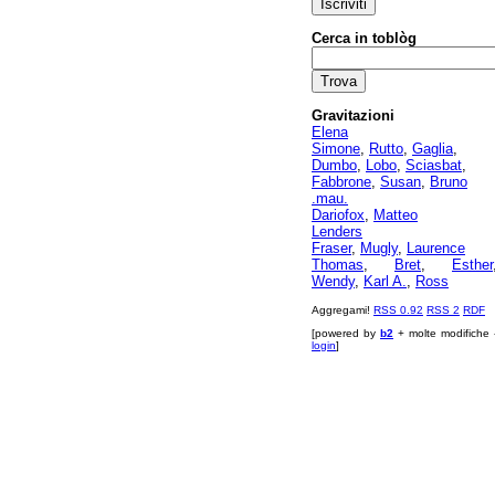
Cerca in toblòg
Gravitazioni
Elena
Simone
,
Rutto
,
Gaglia
,
Dumbo
,
Lobo
,
Sciasbat
,
Fabbrone
,
Susan
,
Bruno
.mau.
Dariofox
,
Matteo
Lenders
Fraser
,
Mugly
,
Laurence
Thomas
,
Bret
,
Esther
Wendy
,
Karl A.
,
Ross
Aggregami!
RSS 0.92
RSS 2
RDF
[powered by
b2
+ molte modifiche 
login
]