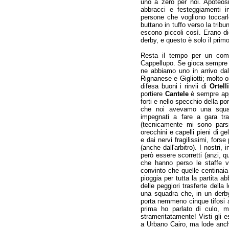
uno a zero per noi. Apoteos
abbracci e festeggiamenti i
persone che vogliono toccarlo
buttano in tuffo verso la tribu
escono piccoli così. Erano d
derby, e questo è solo il primo
Resta il tempo per un comm
Cappellupo. Se gioca sempre 
ne abbiamo uno in arrivo dal 
Rignanese e Gigliotti; molto or
difesa buoni i rinvii di
Ortelli
portiere
Cantele
è sempre appa
forti e nello specchio della po
che noi avevamo una squadr
impegnati a fare a gara tra
(tecnicamente mi sono parsi
orecchini e capelli pieni di g
e dai nervi fragilissimi, fors
(anche dall'arbitro). I nostri
però essere scorretti (anzi, q
che hanno perso le staffe ve
convinto che quelle centinaia 
pioggia per tutta la partita a
delle peggiori trasferte della
una squadra che, in un derby
porta nemmeno cinque tifosi 
prima ho parlato di culo, m
strameritatamente! Visti gli es
a Urbano Cairo, ma lode anche