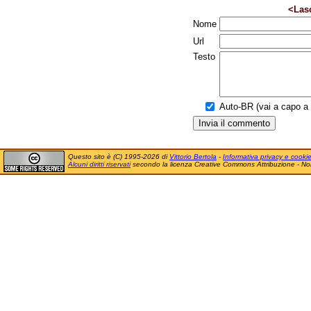
<Las
Nome
Url
Testo
Auto-BR (vai a capo a f
Questo sito è (C) 1995-2026 di
Vittorio Bertola
-
Informativa privacy e cooki
Alcuni diritti riservati
secondo la licenza Creative Commons Attribuzione - No