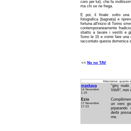
coro per lui), che fa moltissi
ma chi se ne frega.
E poi, il finale: sotto un
fotografica (bagnata) e ripre
fortuna all'inizio di Torino sme
contemporaneamente fradicio
sbatto a lavare i vestiti e 
Sono le 15 e vorrei fare una
raccontato questa domenica s
<<
No no TAV
Attenzione: quanto 
maxkava
"giro nudo 
14 Novembre
VittÃ², non 
1:16
Ezio
Compiliment
17 Novembre
un vero gr
17:23
prparando 
derbi possa
me.