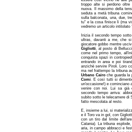
troppo alte si perdono oltre
nuova. Il massimo della tens
seduta a metà tribuna cominci
sulla balconata, una, due, tr
tu" e la cosa finisce lì (ma v
vedremo un articolo intitolato
Inizia il secondo tempo sott
ultras, davanti a me, che s
giocatore gobbo mentre usciva
Gigliotti
, al posto di Belluc
come nel primo tempo, all'iniz
conquista spazi in contropie
entrando in area e poi tiran
anzichè servire Piroli. Loro c
ma nel frattempo la tribuna av
Urbano Cairo
che guarda la 
Comi
. E così tutti si diment
un'occasione!) e cominciano ad
venire con noi. Lui sa già 
secondo tempo arriva: abbra
subito sotto le telecamere di 
fatto mescolata al resto.
E, insieme a lui, si materiali
e il Toro va in gol, con Gigliott
con un tiro dal limite dell'ar
Catania). La tribuna esplode, 
aria, in campo abbracci e fest