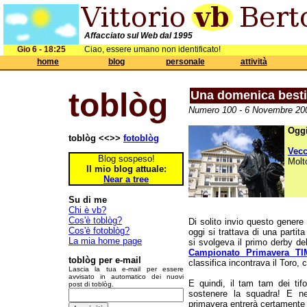
Affacciato sul Web dal 1995
Gio 6 - 18:25
Ciao, essere umano non identificato!
home
blog
personale
attività
toblòg
Una domenica besti
Numero 100 - 6 Novembre 200
Oggi
toblòg <<>>
fotoblòg
Vec
Blog sospeso!
Molt
Il mio blog attuale:
Near a tree
Su di me
Chi è vb?
Cos'è toblòg?
Di solito invio questo genere
Cos'è fotoblòg?
oggi si trattava di una partit
La mia home page
si svolgeva il primo derby del
Campionato Primavera TI
toblòg per e-mail
classifica incontrava il Toro, 
Lascia la tua e-mail per essere
avvisato in automatico dei nuovi
E quindi, il tam tam dei tif
post di toblòg.
sostenere la squadra! E n
primavera entrerà certamente 