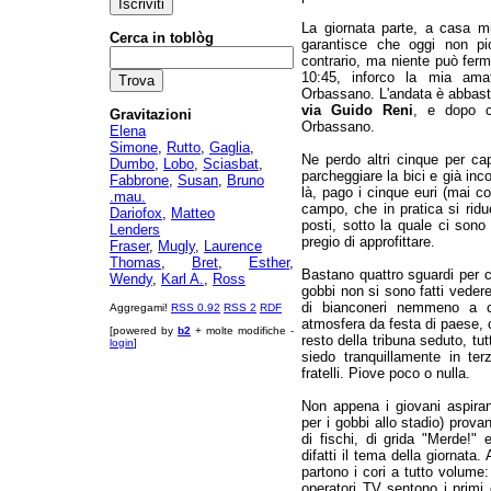
La giornata parte, a casa m
Cerca in toblòg
garantisce che oggi non pio
contrario, ma niente può ferma
10:45, inforco la mia ama
Orbassano. L'andata è abbast
via Guido Reni
, e dopo c
Gravitazioni
Orbassano.
Elena
Simone
,
Rutto
,
Gaglia
,
Ne perdo altri cinque per ca
Dumbo
,
Lobo
,
Sciasbat
,
parcheggiare la bici e già inc
Fabbrone
,
Susan
,
Bruno
là, pago i cinque euri (mai co
.mau.
campo, che in pratica si ridu
Dariofox
,
Matteo
posti, sotto la quale ci sono
Lenders
pregio di approfittare.
Fraser
,
Mugly
,
Laurence
Thomas
,
Bret
,
Esther
,
Bastano quattro sguardi per ca
Wendy
,
Karl A.
,
Ross
gobbi non si sono fatti veder
di bianconeri nemmeno a ce
Aggregami!
RSS 0.92
RSS 2
RDF
atmosfera da festa di paese, c
[powered by
b2
+ molte modifiche -
resto della tribuna seduto, tu
login
]
siedo tranquillamente in ter
fratelli. Piove poco o nulla.
Non appena i giovani aspiran
per i gobbi allo stadio) prov
di fischi, di grida "Merde!" 
difatti il tema della giornata. 
partono i cori a tutto volume
operatori TV sentono i primi c