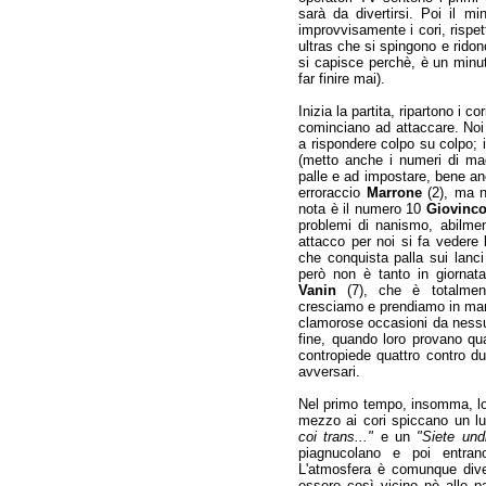
sarà da divertirsi. Poi il mi
improvvisamente i cori, rispet
ultras che si spingono e ridon
si capisce perchè, è un minuto
far finire mai).
Inizia la partita, ripartono i 
cominciano ad attaccare. Noi
a rispondere colpo su colpo; i
(metto anche i numeri di mag
palle e ad impostare, bene a
erroraccio
Marrone
(2), ma nu
nota è il numero 10
Giovinc
problemi di nanismo, abilmen
attacco per noi si fa vedere
che conquista palla sui lanci
però non è tanto in giornat
Vanin
(7), che è totalment
cresciamo e prendiamo in mano
clamorose occasioni da nessun
fine, quando loro provano qu
contropiede quattro contro du
avversari.
Nel primo tempo, insomma, lo
mezzo ai cori spiccano un 
coi trans..."
e un
"Siete undi
piagnucolano e poi entran
L'atmosfera è comunque dive
essere così vicino nè alle pal