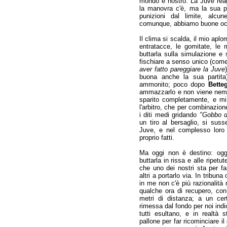
mondo è nostro. La Juve reag
la manovra c'è, ma la sua pr
punizioni dal limite, alcune
comunque, abbiamo buone occa
Il clima si scalda, il mio ap
entratacce, le gomitate, le 
buttarla sulla simulazione e s
fischiare a senso unico (come
aver fatto pareggiare la Juve
buona anche la sua partita
ammonito; poco dopo
Betteg
ammazzarlo e non viene nemm
sparito completamente, e mi 
l'arbitro, che per combinazio
i diti medi gridando
"Gobbo d
un tiro al bersaglio, si suss
Juve, e nel complesso loro
proprio fatti.
Ma oggi non è destino: oggi 
buttarla in rissa e alle ripet
che uno dei nostri sta per far
altri a portarlo via. In tribun
in me non c'è più razionalità 
qualche ora di recupero, con t
metri di distanza; a un ce
rimessa dal fondo per noi indi
tutti esultano, e in realtà
pallone per far ricominciare il 