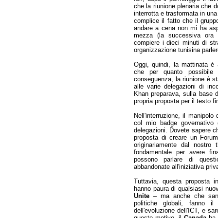
che la riunione plenaria che d
interrotta e trasformata in una
complice il fatto che il grup
andare a cena non mi ha aspe
mezza (la successiva ora è
compiere i dieci minuti di str
organizzazione tunisina parlerò
Oggi, quindi, la mattinata è 
che per quanto possibile
conseguenza, la riunione è s
alle varie delegazioni di inc
Khan preparava, sulla base 
propria proposta per il testo fi
Nell'interruzione, il manipolo 
col mio badge governativo gi
delegazioni. Dovete sapere ch
proposta di creare un Forum
originariamente dal nostro
fondamentale per avere fina
possono parlare di quest
abbandonate all'iniziativa pri
Tuttavia, questa proposta in
hanno paura di qualsiasi nuov
Unite
– ma anche che sanno
politiche globali, fanno i
dell'evoluzione dell'ICT, e sa
questo motivo, il
Canada
ha c