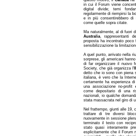
in cui il Forum viene concentr
digital divide; temi fond
regolarmente di riempirsi la b
e in più consentirebbero di 
come quelle sopra citate.
Ma naturalmente, al di fuori d
Australia
, rappresentanti d
proposta ha incontrato poco 
sensibilizzazione la limitazio
A quel punto, arrivato nella r
sorprese, gli americani hanno
di far organizzare il nuovo
Society, che già organizza l'
detto che io sono con piena 
italiana, è vero che la Inter
certamente ha esperienza di
una associazione no-profit 
come depositario di una ris
nazionali, io qualche domand
stata massacrata nel giro di u
Nel frattempo, giunti alle 19, ci
trattare di tre diversi bloc
nuovamente in sessione plenar
terminato il testo con recip
stato quasi interamente pr
esplicitamente che il Forum n