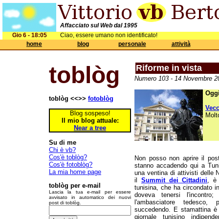
Affacciato sul Web dal 1995
Gio 6 - 18:05
Ciao, essere umano non identificato!
home
blog
personale
attività
toblòg
Riforme in vista
Numero 103 - 14 Novembre 20
Oggi
toblòg <<>>
fotoblòg
Vec
Blog sospeso!
Molt
Il mio blog attuale:
Near a tree
Su di me
Chi è vb?
Cos'è toblòg?
Non posso non aprire il pos
Cos'è fotoblòg?
stanno accadendo qui a Tunis
La mia home page
una ventina di attivisti dell
il
Summit dei Cittadini
, è
toblòg per e-mail
tunisina, che ha circondato i
Lascia la tua e-mail per essere
doveva tenersi l'incontr
avvisato in automatico dei nuovi
l'ambasciatore tedesco, 
post di toblòg.
succedendo. E stamattina è s
giornale tunisino indipend