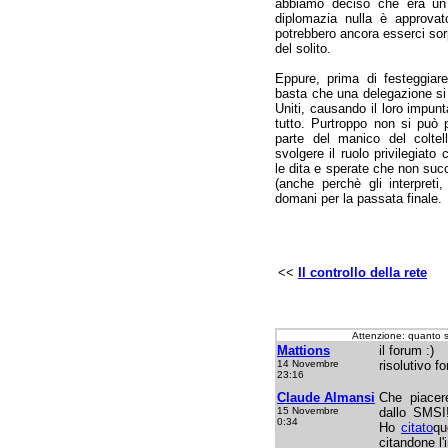
abbiamo deciso che era un 
diplomazia nulla è approvat
potrebbero ancora esserci sor
del solito.
Eppure, prima di festeggiar
basta che una delegazione si 
Uniti, causando il loro impunt
tutto. Purtroppo non si può
parte del manico del colte
svolgere il ruolo privilegiato
le dita e sperate che non suc
(anche perchè gli interpreti
domani per la passata finale.
<<
Il controllo della rete
Attenzione: quanto 
Mattions
il forum :)
14 Novembre
risolutivo fo
23:16
Claude Almansi
Che piacere
15 Novembre
dallo SMSI!
0:34
Ho
citato
qu
citandone l'i