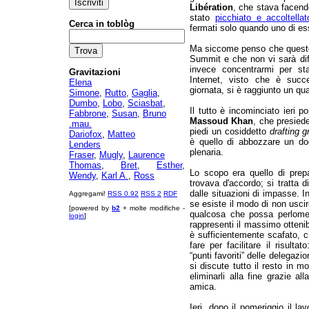
Libération
, che stava facendo
stato
picchiato e accoltellat
Cerca in toblòg
fermati solo quando uno di es
Ma siccome penso che questo 
Summit e che non vi sarà diffi
invece concentrarmi per sta
Gravitazioni
Internet, visto che è succ
Elena
giornata, si è raggiunto un qu
Simone
,
Rutto
,
Gaglia
,
Dumbo
,
Lobo
,
Sciasbat
,
Il tutto è incominciato ieri 
Fabbrone
,
Susan
,
Bruno
Massoud Khan
, che presiede
.mau.
piedi un cosiddetto
drafting g
Dariofox
,
Matteo
è quello di abbozzare un do
Lenders
plenaria.
Fraser
,
Mugly
,
Laurence
Thomas
,
Bret
,
Esther
,
Lo scopo era quello di prepar
Wendy
,
Karl A.
,
Ross
trovava d'accordo; si tratta 
dalle situazioni di impasse. I
Aggregami!
RSS 0.92
RSS 2
RDF
se esiste il modo di non uscir
[powered by
b2
+ molte modifiche -
qualcosa che possa perlomen
login
]
rappresenti il massimo ottenib
è sufficientemente scafato, c
fare per facilitare il risulta
“punti favoriti” delle delegazi
si discute tutto il resto in 
eliminarli alla fine grazie a
amica.
Ieri, dopo il pomeriggio il la