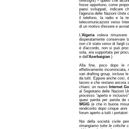
oversight
) – quello che alcun
fosse opportuno, come propost
paesi sviluppati, indicare c
l'agenzia delle Nazioni Unite 
il telefono, la radio e la t
telecomunicazioni verso Inte
di un motivo d'essere e avviat
L'
Algeria
voleva rimuovere
disperatamente conservare la
non c'è stato verso di fargli 
è d'accordo, non si può proc
sola, era supportata per proc
e dall'
Azerbaigian
.)
Alla fine, poco dopo le 
effettivamente incominciata, 
vari drafting group, incluse le
da tutti. Eppure anche così, d
lavoro e che restano ancora a
chiaro: un nuovo
Internet G
al Segretario delle Nazioni U
processo “aperto e inclusivo
quasi parola per parola da 
WGIG
(e che in buona misura
rendiconto dopo cinque anni
forum aperto a tutti i portatori
Noi della società civile p
rimangiamo tutte le critiche c