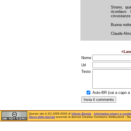
Strano, qu
ricordavo
cirvostanze 
Buona nott
Claude Alm
<Las
Nome
Url
Testo
Auto-BR (vai a capo a f
Questo sito è (C) 1995-2026 di
Vittorio Bertola
-
Informativa privacy e cooki
Alcuni diritti riservati
secondo la licenza Creative Commons Attribuzione - No