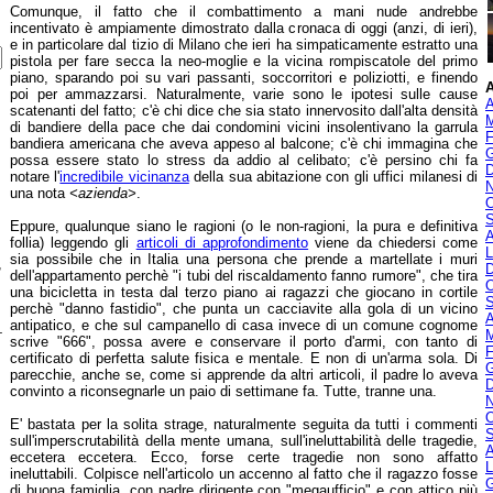
Comunque, il fatto che il combattimento a mani nude andrebbe
incentivato è ampiamente dimostrato dalla cronaca di oggi (anzi, di ieri),
e in particolare dal tizio di Milano che ieri ha simpaticamente estratto una
pistola per fare secca la neo-moglie e la vicina rompiscatole del primo
piano, sparando poi su vari passanti, soccorritori e poliziotti, e finendo
A
poi per ammazzarsi. Naturalmente, varie sono le ipotesi sulle cause
A
scatenanti del fatto; c'è chi dice che sia stato innervosito dall'alta densità
M
di bandiere della pace che dai condomini vicini insolentivano la garrula
F
bandiera americana che aveva appeso al balcone; c'è chi immagina che
G
possa essere stato lo stress da addio al celibato; c'è persino chi fa
D
notare l'
incredibile vicinanza
della sua abitazione con gli uffici milanesi di
N
una nota
<azienda>
.
O
S
Eppure, qualunque siano le ragioni (o le non-ragioni, la pura e definitiva
A
follia) leggendo gli
articoli di approfondimento
viene da chiedersi come
L
sia possibile che in Italia una persona che prende a martellate i muri
,
D
dell'appartamento perchè "i tubi del riscaldamento fanno rumore", che tira
O
una bicicletta in testa dal terzo piano ai ragazzi che giocano in cortile
S
perchè "danno fastidio", che punta un cacciavite alla gola di un vicino
A
antipatico, e che sul campanello di casa invece di un comune cognome
-
M
scrive "666", possa avere e conservare il porto d'armi, con tanto di
F
certificato di perfetta salute fisica e mentale. E non di un'arma sola. Di
G
parecchie, anche se, come si apprende da altri articoli, il padre lo aveva
D
convinto a riconsegnarle un paio di settimane fa. Tutte, tranne una.
N
O
E' bastata per la solita strage, naturalmente seguita da tutti i commenti
S
sull'imperscrutabilità della mente umana, sull'ineluttabilità delle tragedie,
A
eccetera eccetera. Ecco, forse certe tragedie non sono affatto
L
ineluttabili. Colpisce nell'articolo un accenno al fatto che il ragazzo fosse
G
di buona famiglia, con padre dirigente con "megaufficio" e con attico più