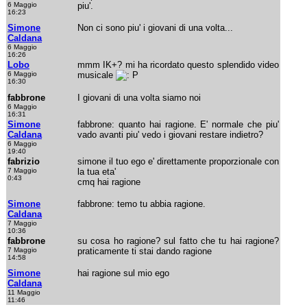
6 Maggio
piu'.
16:23
Simone
Non ci sono piu' i giovani di una volta...
Caldana
6 Maggio
16:26
Lobo
mmm IK+? mi ha ricordato questo splendido video
6 Maggio
musicale
16:30
fabbrone
I giovani di una volta siamo noi
6 Maggio
16:31
Simone
fabbrone: quanto hai ragione. E' normale che piu'
Caldana
vado avanti piu' vedo i giovani restare indietro?
6 Maggio
19:40
fabrizio
simone il tuo ego e' direttamente proporzionale con
7 Maggio
la tua eta'
0:43
cmq hai ragione
Simone
fabbrone: temo tu abbia ragione.
Caldana
7 Maggio
10:36
fabbrone
su cosa ho ragione? sul fatto che tu hai ragione?
7 Maggio
praticamente ti stai dando ragione
14:58
Simone
hai ragione sul mio ego
Caldana
11 Maggio
11:46