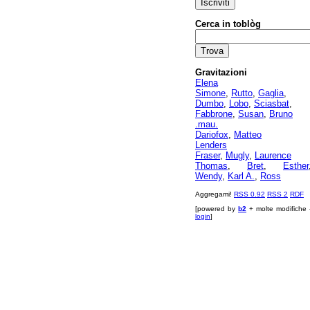
Cerca in toblòg
Gravitazioni
Elena
Simone
,
Rutto
,
Gaglia
,
Dumbo
,
Lobo
,
Sciasbat
,
Fabbrone
,
Susan
,
Bruno
.mau.
Dariofox
,
Matteo
Lenders
Fraser
,
Mugly
,
Laurence
Thomas
,
Bret
,
Esther
Wendy
,
Karl A.
,
Ross
Aggregami!
RSS 0.92
RSS 2
RDF
[powered by
b2
+ molte modifiche 
login
]