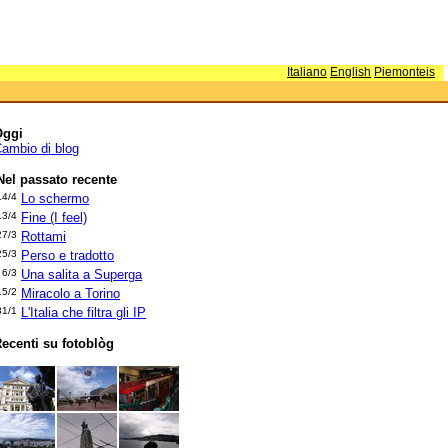
Italiano
English
Piemonteis
Oggi
ambio di blog
Nel passato recente
14/4
Lo schermo
13/4
Fine (I feel)
27/3
Rottami
25/3
Perso e tradotto
6/3
Una salita a Superga
15/2
Miracolo a Torino
31/1
L'Italia che filtra gli IP
ecenti su fotoblòg