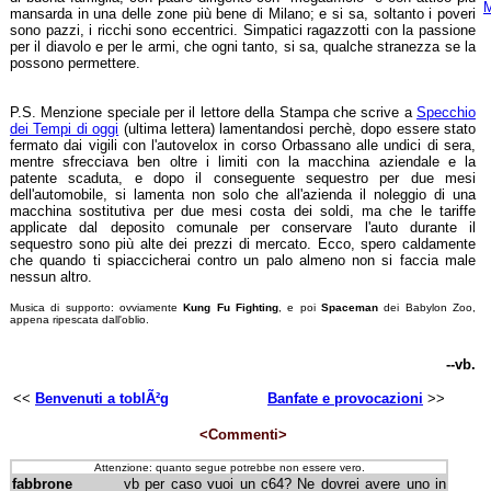
M
mansarda in una delle zone più bene di Milano; e si sa, soltanto i poveri
sono pazzi, i ricchi sono eccentrici. Simpatici ragazzotti con la passione
per il diavolo e per le armi, che ogni tanto, si sa, qualche stranezza se la
possono permettere.
P.S. Menzione speciale per il lettore della Stampa che scrive a
Specchio
dei Tempi di oggi
(ultima lettera) lamentandosi perchè, dopo essere stato
fermato dai vigili con l'autovelox in corso Orbassano alle undici di sera,
mentre sfrecciava ben oltre i limiti con la macchina aziendale e la
patente scaduta, e dopo il conseguente sequestro per due mesi
dell'automobile, si lamenta non solo che all'azienda il noleggio di una
macchina sostitutiva per due mesi costa dei soldi, ma che le tariffe
applicate dal deposito comunale per conservare l'auto durante il
sequestro sono più alte dei prezzi di mercato. Ecco, spero caldamente
che quando ti spiaccicherai contro un palo almeno non si faccia male
nessun altro.
Musica di supporto: ovviamente
Kung Fu Fighting
, e poi
Spaceman
dei Babylon Zoo,
appena ripescata dall'oblio.
--vb.
<<
Benvenuti a toblÃ²g
Banfate e provocazioni
>>
<Commenti>
Attenzione: quanto segue potrebbe non essere vero.
fabbrone
vb per caso vuoi un c64? Ne dovrei avere uno in