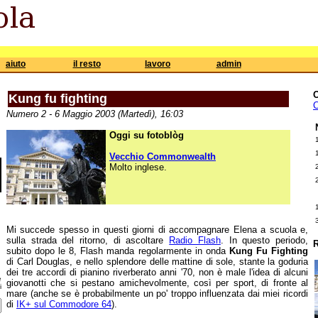
aiuto
il resto
lavoro
admin
Kung fu fighting
C
Numero 2 - 6 Maggio 2003 (Martedì), 16:03
Oggi su fotoblòg
Vecchio Commonwealth
Molto inglese.
Mi succede spesso in questi giorni di accompagnare Elena a scuola e,
sulla strada del ritorno, di ascoltare
Radio Flash
. In questo periodo,
R
subito dopo le 8, Flash manda regolarmente in onda
Kung Fu Fighting
di Carl Douglas, e nello splendore delle mattine di sole, stante la goduria
dei tre accordi di pianino riverberato anni '70, non è male l'idea di alcuni
e
giovanotti che si pestano amichevolmente, così per sport, di fronte al
i
mare (anche se è probabilmente un po' troppo influenzata dai miei ricordi
di
IK+ sul Commodore 64
).