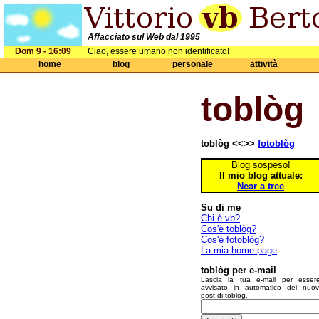
Affacciato sul Web dal 1995
Dom 9 - 16:09
Ciao, essere umano non identificato!
home
blog
personale
attività
toblòg
toblòg <<>>
fotoblòg
Blog sospeso!
Il mio blog attuale:
Near a tree
Su di me
Chi è vb?
Cos'è toblòg?
Cos'è fotoblòg?
La mia home page
toblòg per e-mail
Lascia la tua e-mail per esser
avvisato in automatico dei nuov
post di toblòg.