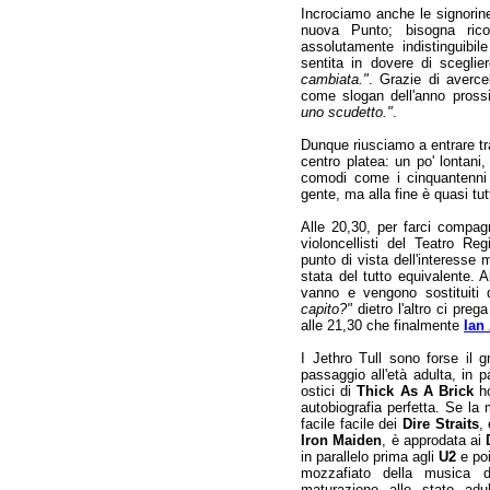
Incrociamo anche le signorine 
nuova Punto; bisogna rico
assolutamente indistinguibil
sentita in dovere di scegli
cambiata."
. Grazie di averce
come slogan dell'anno pros
uno scudetto."
.
Dunque riusciamo a entrare tra
centro platea: un po' lontani
comodi come i cinquantenni c
gente, ma alla fine è quasi tut
Alle 20,30, per farci compag
violoncellisti del Teatro Reg
punto di vista dell'interesse
stata del tutto equivalente. A
vanno e vengono sostituiti
capito?"
dietro l'altro ci prega
alle 21,30 che finalmente
Ian
I Jethro Tull sono forse il 
passaggio all'età adulta, in p
ostici di
Thick As A Brick
ho
autobiografia perfetta. Se la
facile facile dei
Dire Straits
,
Iron Maiden
, è approdata ai
in parallelo prima agli
U2
e po
mozzafiato della musica 
maturazione allo stato ad