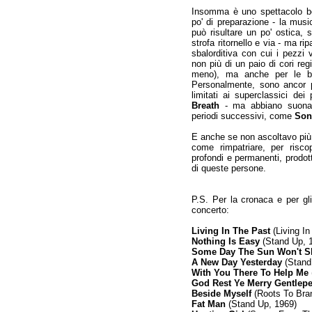
Insomma è uno spettacolo be
po' di preparazione - la mus
può risultare un po' ostica, 
strofa ritornello e via - ma r
sbalorditiva con cui i pezzi 
non più di un paio di cori reg
meno), ma anche per le bu
Personalmente, sono ancor p
limitati ai superclassici dei
Breath
- ma abbiano suonato
periodi successivi, come
Son
E anche se non ascoltavo più m
come rimpatriare, per riscop
profondi e permanenti, prodot
di queste persone.
P.S. Per la cronaca e per gli
concerto:
Living In The Past
(Living In
Nothing Is Easy
(Stand Up, 
Some Day The Sun Won't S
A New Day Yesterday
(Stand
With You There To Help Me
God Rest Ye Merry Gentlep
Beside Myself
(Roots To Bra
Fat Man
(Stand Up, 1969)