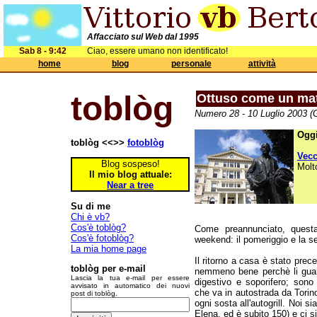
Affacciato sul Web dal 1995
Sab 8 - 9:42
Ciao, essere umano non identificato!
home
blog
personale
attività
toblòg
Ottuso come un ma
Numero 28 - 10 Luglio 2003 (G
Oggi
toblòg <<>>
fotoblòg
Vec
Blog sospeso!
Molt
Il mio blog attuale:
Near a tree
Su di me
Chi è vb?
Cos'è toblòg?
Come preannunciato, questa
Cos'è fotoblòg?
weekend: il pomeriggio e la s
La mia home page
Il ritorno a casa è stato pre
toblòg per e-mail
nemmeno bene perchè li guard
Lascia la tua e-mail per essere
digestivo e soporifero; son
avvisato in automatico dei nuovi
che va in autostrada da Tori
post di toblòg.
ogni sosta all'autogrill. Noi s
Elena, ed è subito 150) e ci 