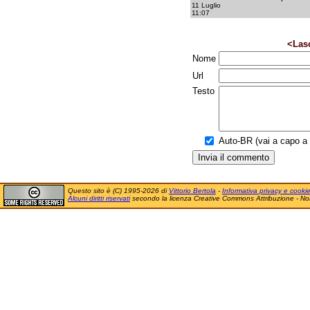
11 Luglio
11:07
<Las
Nome
Url
Testo
Auto-BR (vai a capo a f
Questo sito è (C) 1995-2026 di
Vittorio Bertola
-
Informativa privacy e cooki
Alcuni diritti riservati
secondo la licenza Creative Commons Attribuzione - No