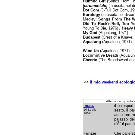
Hunting Girl
(Songs From Th
(strumentale)
(in uscita nel d
Dot Com
(J-Tull Dot Com, 19
Eurology
(in uscita nel disco
Medley:
Songs From The 
Old To Rock'n'Roll, Too Y
Young To Die, 1976) /
Heavy 
My God
(Aqualung, 1971)
Budapest
(Crest of a Knave,
Aqualung
(Aqualung, 1971)
Wind Up
(Aqualung, 1971)
Locomotive Breath
(Aqualun
Cheerio
(The Broadsword and
<<
Il mio weekend ecologi
Attenzione: quanto 
.mau.
il palasport
10 Luglio
sesto, il p
18:30
ascoltare mu
palazzo del
c'Ã¨ il parc
Fonzie
Che palle st