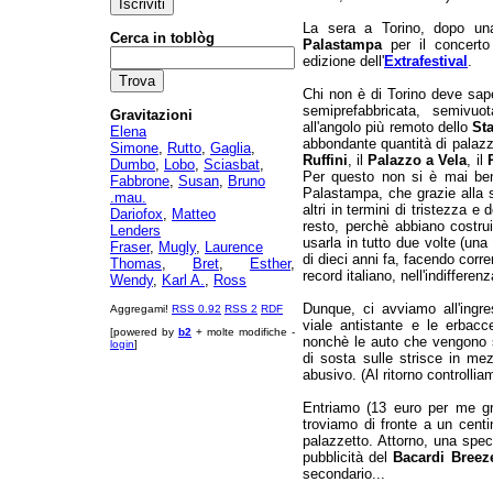
La sera a Torino, dopo una
Cerca in toblòg
Palastampa
per il concert
edizione dell'
Extrafestival
.
Chi non è di Torino deve sap
semiprefabbricata, semivuo
Gravitazioni
all'angolo più remoto dello
Sta
Elena
abbondante quantità di palazze
Simone
,
Rutto
,
Gaglia
,
Ruffini
, il
Palazzo a Vela
, il
Dumbo
,
Lobo
,
Sciasbat
,
Per questo non si è mai ben
Fabbrone
,
Susan
,
Bruno
Palastampa, che grazie alla su
.mau.
altri in termini di tristezza 
Dariofox
,
Matteo
resto, perchè abbiano costruit
Lenders
usarla in tutto due volte (una 
Fraser
,
Mugly
,
Laurence
di dieci anni fa, facendo corr
Thomas
,
Bret
,
Esther
,
record italiano, nell'indifferen
Wendy
,
Karl A.
,
Ross
Dunque, ci avviamo all'ingr
Aggregami!
RSS 0.92
RSS 2
RDF
viale antistante e le erbacc
[powered by
b2
+ molte modifiche -
nonchè le auto che vengono s
login
]
di sosta sulle strisce in me
abusivo. (Al ritorno controlli
Entriamo (13 euro per me g
troviamo di fronte a un cent
palazzetto. Attorno, una spec
pubblicità del
Bacardi Breez
secondario...