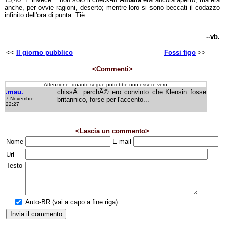
anche, per ovvie ragioni, deserto; mentre loro si sono beccati il codazzo
infinito dell'ora di punta. Tiè.
--vb.
<<
Il giorno pubblico
Fossi figo
>>
<Commenti>
Attenzione: quanto segue potrebbe non essere vero.
.mau.
chissÃ perchÃ© ero convinto che Klensin fosse
7 Novembre
britannico, forse per l'accento...
22:27
<Lascia un commento>
Nome
E-mail
Url
Testo
Auto-BR (vai a capo a fine riga)