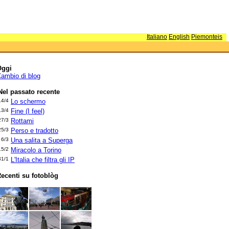
Italiano
English
Piemonteis
Oggi
ambio di blog
Nel passato recente
14/4
Lo schermo
13/4
Fine (I feel)
27/3
Rottami
25/3
Perso e tradotto
6/3
Una salita a Superga
15/2
Miracolo a Torino
31/1
L'Italia che filtra gli IP
ecenti su fotoblòg