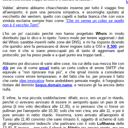
M
Vabbe', almeno abbiamo chiacchierato insieme per tutto il viaggio fino
all'aeroporto; è pure una persona simpatica, e assomiglia sputato al
vecchietto dei western, quello con capelli e barba bianca che con voce
stridula esclama sempre frasi come
"Che mi venga un colpo se quello
non è il vecchio Tom!"
L'ho un po' cazziato perchè non hanno progettato
Whois
in modo
distribuito (qui lo dico e lo ripeto: l'unico modo per tenere aggiornati i dati
del Whois sarebbe inserirli nelle zone del DNS), e mi ha risposto dicendo
che quindici anni fa pensavano di dover migrare tutto a OSI e
X.500
, per
cui non è che si siano preoccupati più di tanto di aggiornare quel
protocollo; poi ha preso piede e a quel punto era troppo tardi...
Abbiamo poi discusso di varie altre cose, tra cui della sua mezza lite con
djb
per via di come
qmail
tratta un certo codice di errore SMTP che
equivale a "non riprovare mai più", e che qmail insiste a considerare
invece come errore temporaneo; e del fatto che lui, per provare il fatto
che certe
idee innovative
forse andrebbero pensate meglio, è l'orgoglioso
titolare del dominio
bogus.domain.name
, e nessuno gli ha ancora detto
nulla.
E infine, la mia piccola soddisfazione: difatti, ecco, ero un po' in ritardo,
perchè ci avevano avvisato di essere in aeroporto quasi un paio di ore
prima (il mio volo decollava alle 12,35), e io pensavo che ci fosse un
pullman per l'aeroporto alle 10,30; solo che non c'era, era alle 11, e poi è
pure arrivato in netto ritardo. Insomma, sono arrivato all'aeroporto di
Tunisi alle 11,40 convinto che sarei rimasto lì, oggetto di scherno di tutti
gli organizzatissimi tedeschi che partivano con il volo
Lufthansa
delle
13,40. E invece... non solo il check-in
Alitalia
era ancora aperto, ma era