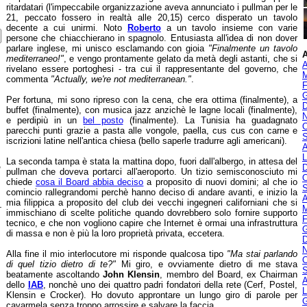
ritardatari (l'impeccabile organizzazione aveva annunciato i pullman per le
21, peccato fossero in realtà alle 20,15) cerco disperato un tavolo
decente a cui unirmi. Noto
Roberto
a un tavolo insieme con varie
persone che chiacchierano in spagnolo. Entusiasta all'idea di non dover
parlare inglese, mi unisco esclamando con gioia
"Finalmente un tavolo
A
mediterraneo!"
, e vengo prontamente gelato da metà degli astanti, che si
A
rivelano essere portoghesi - tra cui il rappresentante del governo, che
M
commenta
"Actually, we're not mediterranean."
.
F
G
Per fortuna, mi sono ripreso con la cena, che era ottima (finalmente), a
D
buffet (finalmente), con musica jazz anzichè le lagne locali (finalmente),
N
e perdipiù in un
bel posto
(finalmente). La Tunisia ha guadagnato
O
parecchi punti grazie a pasta alle vongole, paella, cus cus con carne e
S
iscrizioni latine nell'antica chiesa (bello saperle tradurre agli americani).
A
L
La seconda tampa è stata la mattina dopo, fuori dall'albergo, in attesa del
,
D
pullman che doveva portarci all'aeroporto. Un tizio semisconosciuto mi
O
chiede
cosa il Board abbia deciso
a proposito di nuovi domini; al che io
S
comincio rallegrandomi perchè hanno deciso di andare avanti, e inizio la
A
mia filippica a proposito del club dei vecchi ingegneri californiani che si
-
M
immischiano di scelte politiche quando dovrebbero solo fornire supporto
F
tecnico, e che non vogliono capire che Internet è ormai una infrastruttura
G
di massa e non è più la loro proprietà privata, eccetera.
D
N
Alla fine il mio interlocutore mi risponde qualcosa tipo
"Ma stai parlando
O
di quel tizio dietro di te?"
Mi giro, e ovviamente dietro di me stava
S
beatamente ascoltando
John Klensin
, membro del Board, ex Chairman
A
dello
IAB
, nonchè uno dei quattro padri fondatori della rete (Cerf, Postel,
L
Klensin e Crocker). Ho dovuto approntare un lungo giro di parole per
G
cavarmela senza troppo arrossire e salvare la faccia...