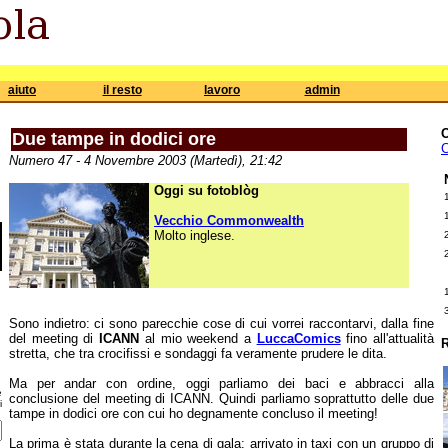
aiuto
il resto
lavoro
admin
Due tampe in dodici ore
C
Numero 47 - 4 Novembre 2003 (Martedì), 21:42
Oggi su fotoblòg
Vecchio Commonwealth
Molto inglese.
Sono indietro: ci sono parecchie cose di cui vorrei raccontarvi, dalla fine
del meeting di
ICANN
al mio weekend a
LuccaComics
fino all'attualità
R
stretta, che tra crocifissi e sondaggi fa veramente prudere le dita.
Ma per andar con ordine, oggi parliamo dei baci e abbracci alla
e
conclusione del meeting di ICANN. Quindi parliamo soprattutto delle due
i
tampe in dodici ore con cui ho degnamente concluso il meeting!
La prima è stata durante la cena di gala: arrivato in taxi con un gruppo di