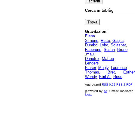
Cerca in toblòg
Gravitazioni
Elena
Simone
,
Rutto
,
Gaglia
,
Dumbo
,
Lobo
,
Sciasbat
,
Fabbrone
,
Susan
,
Bruno
.mau.
Dariofox
,
Matteo
Lenders
Fraser
,
Mugly
,
Laurence
Thomas
,
Bret
,
Esther
Wendy
,
Karl A.
,
Ross
Aggregami!
RSS 0.92
RSS 2
RDF
[powered by
b2
+ molte modifiche 
login
]