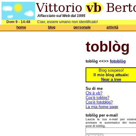
Affacciato sul Web dal 1995
Dom 9 - 14:48
Ciao, essere umano non identificato!
home
blog
personale
attività
toblòg
toblòg <<>>
fotoblòg
Blog sospeso!
Il mio blog attuale:
Near a tree
Su di me
Chi è vb?
Cos'è toblòg?
Cos'è fotoblòg?
La mia home page
toblòg per e-mail
Lascia la tua e-mail per esser
avvisato in automatico dei nuov
post di toblòg.