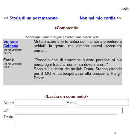
--vb.
<<
Storia di un post mancato
Non nel mio cortile
>>
<Commenti>
Attenzione: quanto segue potrebbe non essere vero.
Simone
Mi fa piacere che tu abbia cominciato a prendere a
Caldana
schiaffi la gente, ma almeno potevi avvertirmi
19 Novembre
prima...
11:05
Frank
"Peccato che di entrambe queste persone si sia
19 Novembre
persa ogni traccia; non si sa dove siano..."
13:15
Sono sul sidecar del mullah Omar. Stanno girando
per il MO e parteciperanno alla prossima Parigi-
Dakar.
<Lascia un commento>
Nome
E-mail
Url
Testo