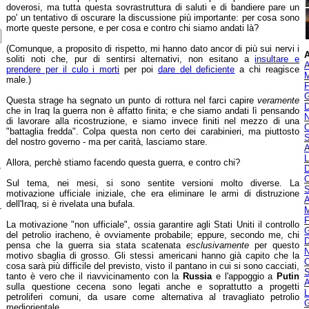
doverosi, ma tutta questa sovrastruttura di saluti e di bandiere pare un
po' un tentativo di oscurare la discussione più importante: per cosa sono
morte queste persone, e per cosa e contro chi siamo andati là?
(Comunque, a proposito di rispetto, mi hanno dato ancor di più sui nervi i
A
soliti noti che, pur di sentirsi alternativi, non esitano a
insultare e
A
prendere per il culo i morti
per poi
dare del deficiente
a chi reagisce
M
male.)
F
G
Questa strage ha segnato un punto di rottura nel farci capire
veramente
D
che in Iraq la guerra non è affatto finita; e che siamo andati lì pensando
N
di lavorare alla ricostruzione, e siamo invece finiti nel mezzo di una
O
"battaglia fredda". Colpa questa non certo dei carabinieri, ma piuttosto
S
del nostro governo - ma per carità, lasciamo stare.
A
L
Allora, perchè stiamo facendo questa guerra, e contro chi?
,
D
O
Sul tema, nei mesi, si sono sentite versioni molto diverse. La
S
motivazione ufficiale iniziale, che era eliminare le armi di distruzione
A
dell'Iraq, si è rivelata una bufala.
-
M
F
La motivazione "non ufficiale", ossia garantire agli Stati Uniti il controllo
G
del petrolio iracheno, è ovviamente probabile; eppure, secondo me, chi
D
pensa che la guerra sia stata scatenata
esclusivamente
per questo
N
motivo sbaglia di grosso. Gli stessi americani hanno già capito che la
O
cosa sarà più difficile del previsto, visto il pantano in cui si sono cacciati,
S
tanto è vero che il riavvicinamento con la
Russia
e l'appoggio a
Putin
A
sulla questione cecena sono legati anche e soprattutto a progetti
L
petroliferi comuni, da usare come alternativa al travagliato petrolio
G
mediorientale.