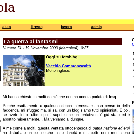
aiuto
il resto
lavoro
admin
La guerra ai fantasmi
C
Numero 51 - 19 Novembre 2003 (Mercoledì), 9:27
Oggi su fotoblòg
Vecchio Commonwealth
Molto inglese.
Mi hanno chiesto in molti com'è che non ho ancora parlato di
Iraq
.
R
Perchè esattamente a qualcuno debba interessare cosa penso io della
faccenda, mi sfugge; ma, si sa, con un blog siamo tutti opinionisti. E poi,
se avete letto l'ultimo post sapete che un tentativo c'è già stato ed è
e
abortito miseramente... Ma veniamo al dunque.
i
A me come a molti, questa ventata ottocentesca di
patria nazione ed eroi
ha disturbato un po', perchè la solidarietà e il rispetto per i morti sono