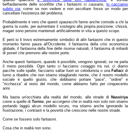
beffardamente delle sconfitte che i fantasmi ci causano,
lo cacciamo
subito via
; come se non vedere e non ascoltare fosse un modo per
cancellare l'esistenza del problema.
Probabilmente è vero che questi spauracchi fanno anche comodo a chi la
guerra la vuole, per aumentare il sostegno alla propria posizione; chissà,
magari sono persino mantenuti artificialmente in vita a questo scopo.
E però io li trovo estremamente simbolici di altri fantasmi che in questo
momento fanno paura all'Occidente: il fantasma della crisi economica
globale, il fantasma della fine delle risorse naturali, il fantasma di miliardi
di poveri che premono alle nostre porte.
Anche questi fantasmi, quando è possibile, vengono ignorati; se ne parla
il meno possibile. Ogni tanto ci facciamo coraggio tra noi, ci diamo
pacche sulle spalle, facciamo saltar fuori un celodurista o una
Fallaci
di
turno a ribadire che non stiamo sbagliando niente, che il nostro modello
sociale è quello giusto, che dobbiamo portare "pace", "ordine" e
"ricchezza" al resto del mondo, come abbiamo fatto per cinquecento
anni.
Ma basta un'occhiata alla realtà del mondo, alle strade di
Nassiriya
come a quelle di
Torino
, per accorgersi che in realtà non solo non stiamo
portando laggiù alcun modello sicuro, ma stiamo anche ignorando la
frustrazione, i contrasti e la povertà che crescono nelle nostre strade.
Come se fossero solo fantasmi.
Cosa che in realtà non sono.