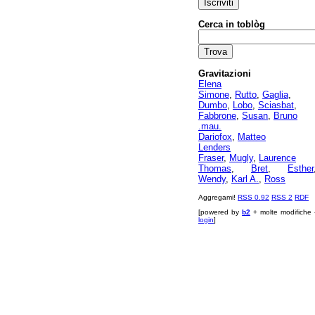
Cerca in toblòg
Gravitazioni
Elena
Simone
,
Rutto
,
Gaglia
,
Dumbo
,
Lobo
,
Sciasbat
,
Fabbrone
,
Susan
,
Bruno
.mau.
Dariofox
,
Matteo
Lenders
Fraser
,
Mugly
,
Laurence
Thomas
,
Bret
,
Esther
Wendy
,
Karl A.
,
Ross
Aggregami!
RSS 0.92
RSS 2
RDF
[powered by
b2
+ molte modifiche 
login
]