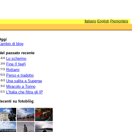
Italiano
English
Piemonteis
Oggi
ambio di blog
Nel passato recente
14/4
Lo schermo
13/4
Fine (I feel)
27/3
Rottami
25/3
Perso e tradotto
6/3
Una salita a Superga
15/2
Miracolo a Torino
31/1
L'Italia che filtra gli IP
ecenti su fotoblòg