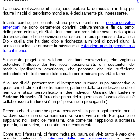
M
La nuova motivazione ufficiale, cioè portare la democrazia in Iraq per
ridurre i rischi di terrorismo mondiale, è decisamente più interessante.
Intanto perchè, per quanto strano possa sembrare, i
neoconservatori
americani
ne sono certamente convinti; culturalmente e fin dai tempi
delle prime colonie, gli Stati Uniti sono sempre stati imbevuti dello spirito
dei predicatori, della convinzione di essere la terra promessa donata da
Dio - quella che ha dato cibo e ricchezza a milioni di poveri giunti là
senza un soldo - e di avere la missione di
estendere questa promessa a
tutto il mondo
.
Su questo progetto si saldano i cristiani conservatori, che vogliono
estendere l'influsso dei loro ideali tradizionalisti, e i sostenitori del
modello iperliberista americano, che pensano che sia sufficiente
estenderlo a tutto il mondo tale e quale per eliminare povertà e fame.
Alla luce di ciò, permettetemi di interpretare in modo un po' suggestivo la
questione di chi sia il nostro nemico, partendo dalla considerazione che il
nemico è stato personificato in due individui:
Osama Bin Laden
e
Saddam Hussein
. (Il fatto che prima della guerra non fossero alleati nè
collaborassero tra loro si è un po' perso nella propaganda.)
Peccato che di entrambe queste persone si sia persa ogni traccia; non si
sa dove siano, non si sa nemmeno se siano vivi o morti. Per quanto ne
sappiamo noi, sono dei fantasmi, che come tali riappaiono a sorpresa
qua e là, in un video, su un sito, in un comunicato.
Come tutti i fantasmi, ci fanno molta più paura dei vivi; tanto è vero che
quando qualcuno
è testimone della loro riapparizione
, e sorride