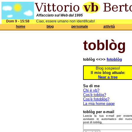
Affacciato sul Web dal 1995
Dom 9 - 15:58
Ciao, essere umano non identificato!
home
blog
personale
attività
toblòg
toblòg <<>>
fotoblòg
Blog sospeso!
Il mio blog attuale:
Near a tree
Su di me
Chi è vb?
Cos'è toblòg?
Cos'è fotoblòg?
La mia home page
toblòg per e-mail
Lascia la tua e-mail per esser
avvisato in automatico dei nuov
post di toblòg.