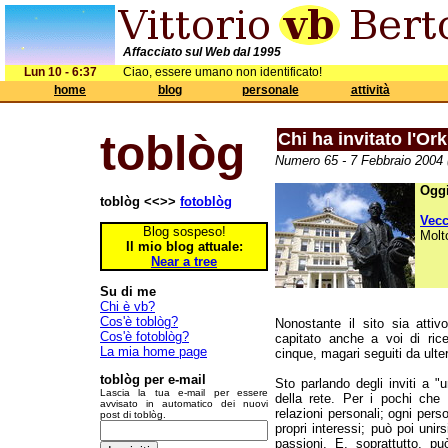
Affacciato sul Web dal 1995
Lun 10 - 6:37
Ciao, essere umano non identificato!
home
blog
personale
attività
toblòg
Chi ha invitato l'Or
Numero 65 - 7 Febbraio 2004 
Oggi
toblòg <<>>
fotoblòg
Vec
Blog sospeso!
Molt
Il mio blog attuale:
Near a tree
Su di me
Chi è vb?
Cos'è toblòg?
Nonostante il sito sia atti
Cos'è fotoblòg?
capitato anche a voi di ric
La mia home page
cinque, magari seguiti da ulter
toblòg per e-mail
Sto parlando degli inviti a "u
Lascia la tua e-mail per essere
della rete. Per i pochi che 
avvisato in automatico dei nuovi
relazioni personali; ogni perso
post di toblòg.
propri interessi; può poi unir
passioni. E, soprattutto, può