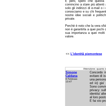
E però, spero che questa s
comincino a stare più attenti 
solo gli indirizzi di e-mail o 
conosciamo e su chi frequenti
nostre idee sociali e polit
private.
Perchè è noto che la vera sfid
non è garantirla a quei pochi 
sua importanza a quei molti 
valore.
<<
L'identità piemontese
Attenzione: quanto 
Simone
Concordo i
Caldana
evitare di i
8 Febbraio
una persona
13:47
ed io) gia'
Sono convin
privacy sul
identita' al
al loro post
E fai sto pro