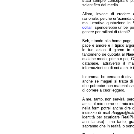
stata sempre concepita e pi
scientifico dei media.
Allora, invece di credere 
razionale: perchè un'azienda 
ma lucrativa quotazione in 
dollari
, spenderebbe un bel po'
genere per milioni di utenti?
Beh, stando alla home page,
pace e amore è il tipico arg
le tue azioni il giorno in
tantomeno se quotata al
Nas
qualche modo, prima o poi, G
database, attraverso il ma
informazioni su di noi a chi è 
Insomma, ho cercato di dirvi
anche se magari si tratta di
che potrebbe non materializz
di correre a cuor leggero.
A me, tanto, non servirà: perc
amici, il mio nome e il mio ind
nella form potrei anche dire
indirizzo di mail
rbaggio@mil
identità per scaricare
RealPl
anni la uso) - ma tanto, gr
sapranno che in realtà io sono