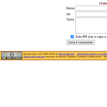
<Las
Nome
Url
Testo
Auto-BR (vai a capo a f
Questo sito è (C) 1995-2026 di
Vittorio Bertola
-
Informativa privacy e cooki
Alcuni diritti riservati
secondo la licenza Creative Commons Attribuzione - No