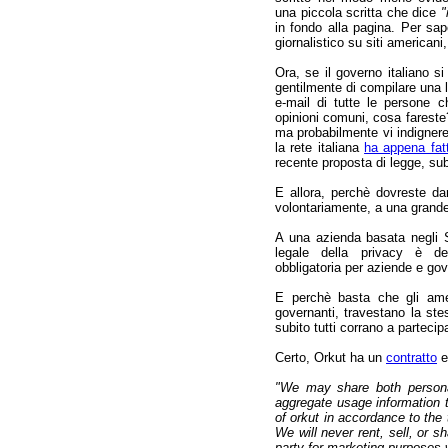
una piccola scritta che dice
"
in fondo alla pagina. Per sap
giornalistico su siti america
Ora, se il governo italiano s
gentilmente di compilare una l
e-mail di tutte le persone c
opinioni comuni, cosa farest
ma probabilmente vi indignere
la rete italiana
ha appena fat
recente proposta di legge, s
E allora, perchè dovreste dar
volontariamente, a una grand
A una azienda basata negli S
legale della privacy è d
obbligatoria per aziende e gov
E perchè basta che gli amer
governanti, travestano la st
subito tutti corrano a partecip
Certo, Orkut ha un
contratto
e
"We may share both personal
aggregate usage information 
of orkut in accordance to the 
We will never rent, sell, or s
party for marketing purposes 