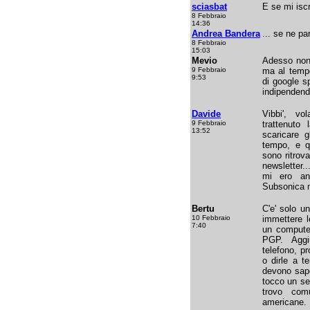
sciasbat
E se mi isc
8 Febbraio
14:36
Andrea Bandera
... se ne pa
8 Febbraio
15:03
Mevio
Adesso non 
9 Febbraio
ma al tempo
9:53
di google s
indipendende
Davide
Vibbi', vo
9 Febbraio
trattenuto
13:52
scaricare g
tempo, e q
sono ritrov
newsletter.
mi ero anc
Subsonica m
Bertu
C'e' solo u
10 Febbraio
immettere l
7:40
un computer
PGP. Aggi
telefono, p
o dirle a te
devono sape
tocco un se
trovo com
americane. 