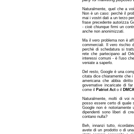
Naturalmente, quel che a voi
Non è un caso: perchè il prob
mai i vostri dati a un terzo p
frase precedente autorizza Go
- cioè chiunque firmi un contr
anche non anonimizzati.
Ma il vero problema non è affa
commerciali. Il vero rischio
perchè di schedatura si tratta
rete che partecipano ad Orku
interessi comuni - è l'uso c
veniate a saperlo.
Del resto, Google è una comp
citata dice chiaramente che i 
americana che abbia diritto 
governative incaricate di far
come il
Patriot Act
o il
DMC
Naturalmente, molti di voi 
posso essere certo di quale si
Google non è notoriamente un
dipendenti sono liberi di cr
contano nulla?
Beh, innanzi tutto, ricordat
avete di un prodotto o di un