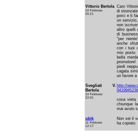
Vittorio Bertola
Caro Vittori
10 Febbraio
di stronzate
20:21
porci e ti f
un servizio,
non iscriver
altro quell
di business
"per niente
anche sfrut
con i tuoi 
mio posto.
bella merda
promotore! 
piedi neppu
cagata simi
un favore a 
Svegliati V.
http://www.
Bertola
041994523
10 Febbraio
22:01
cosa vieta 
chiunque la
mai avuto 
ubik
Non sei il 
11 Febbraio
ha copiato.
12:17