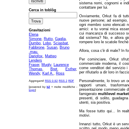
sistema nomi, cognomi e indir
contattare per lui.
Cerca in toblòg
Ovviamente, Orkut fa di tutto
nuove persone; ad esempio, n
ogni membro sono elencati ne
amici: e tu vorrai mica essere
Gravitazioni
cui mancanza di successo so
Elena
dal sistema? No, e allora gi
Simone
,
Rutto
,
Gaglia
,
rompere loro le scatole finchè
Dumbo
,
Lobo
,
Sciasbat
,
Fabbrone
,
Susan
,
Bruno
Allora, cosa c'è di male? In fo
.mau.
Dariofox
,
Matteo
Per cominciare, Orkut sfrut
Lenders
commerciale moderna, il cos
Fraser
,
Mugly
,
Laurence
come venditori del servizio i 
Thomas
,
Bret
,
Esther
,
per rifiutarlo a dir loro in fac
Wendy
,
Karl A.
,
Ross
Personalmente, lo trovo un o
Aggregami!
RSS 0.92
RSS 2
RDF
rapporti umani, trasforma
[powered by
b2
+ molte modifiche -
presentazione commerciale di u
login
]
famigerato
multilevel marke
presenti, di solito, guadagn
utenti, sia positiva.
Ma fosse tutto qui... In realt
motivi.
Innanzi tutto, Orkut è un serv
scritto nel modo meno evide