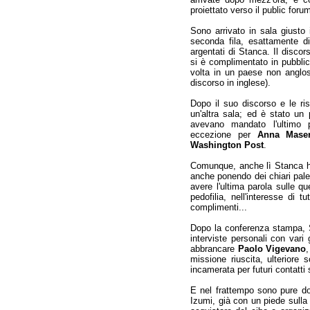
proiettato verso il public forum
Sono arrivato in sala giust
seconda fila, esattamente di
argentati di Stanca. Il discor
si è complimentato in pubblic
volta in un paese non anglos
discorso in inglese).
Dopo il suo discorso e le ri
un'altra sala; ed è stato un p
avevano mandato l'ultimo p
eccezione per
Anna Mase
Washington Post
.
Comunque, anche lì Stanca h
anche ponendo dei chiari pale
avere l'ultima parola sulle qu
pedofilia, nell'interesse di t
complimenti...
Dopo la conferenza stampa, S
interviste personali con vari 
abbrancare
Paolo Vigevano
,
missione riuscita, ulteriore 
incamerata per futuri contatti 
E nel frattempo sono pure do
Izumi, già con un piede sull