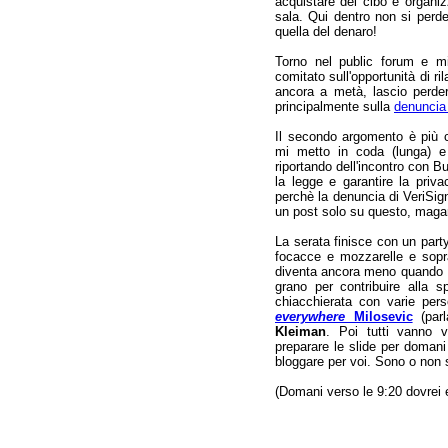
acquistare del cibo e organiz
sala. Qui dentro non si perd
quella del denaro!
Torno nel public forum e m
comitato sull'opportunità di 
ancora a metà, lascio perder
principalmente sulla
denuncia
Il secondo argomento è più c
mi metto in coda (lunga) e 
riportando dell'incontro con Bu
la legge e garantire la priv
perchè la denuncia di VeriSign 
un post solo su questo, magar
La serata finisce con un part
focacce e mozzarelle e sopra
diventa ancora meno quando Iz
grano per contribuire alla 
chiacchierata con varie per
everywhere
Milosevic
(parl
Kleiman
. Poi tutti vanno 
preparare le slide per domani
bloggare per voi. Sono o non
(Domani verso le 9:20 dovrei