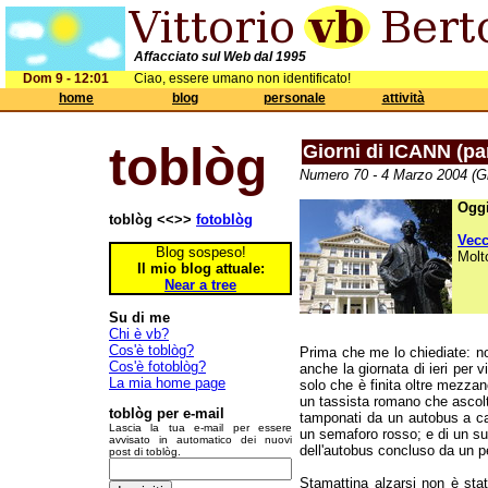
Affacciato sul Web dal 1995
Dom 9 - 12:01
Ciao, essere umano non identificato!
home
blog
personale
attività
toblòg
Giorni di ICANN (par
Numero 70 - 4 Marzo 2004 (Gi
Oggi
toblòg <<>>
fotoblòg
Vec
Blog sospeso!
Molt
Il mio blog attuale:
Near a tree
Su di me
Chi è vb?
Cos'è toblòg?
Prima che me lo chiediate: no
Cos'è fotoblòg?
anche la giornata di ieri per 
La mia home page
solo che è finita oltre mezza
un tassista romano che ascol
toblòg per e-mail
tamponati da un autobus a cau
Lascia la tua e-mail per essere
un semaforo rosso; e di un suss
avvisato in automatico dei nuovi
dell'autobus concluso da un p
post di toblòg.
Stamattina alzarsi non è sta