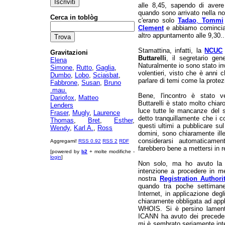
alle 8,45, sapendo di avere 
quando sono arrivato nella nos
Cerca in toblòg
c'erano solo
Tadao
,
Tommi
Clement
e abbiamo cominciat
altro appuntamento alle 9,30..
Stamattina, infatti, la
NCUC
Gravitazioni
Buttarelli
, il segretario ge
Elena
Naturalmente io sono stato inv
Simone
,
Rutto
,
Gaglia
,
volentieri, visto che è anni 
Dumbo
,
Lobo
,
Sciasbat
,
parlare di temi come la protez
Fabbrone
,
Susan
,
Bruno
.mau.
Bene, l'incontro è stato v
Dariofox
,
Matteo
Buttarelli è stato molto chia
Lenders
luce tutte le mancanze del s
Fraser
,
Mugly
,
Laurence
detto tranquillamente che i co
Thomas
,
Bret
,
Esther
,
questi ultimi a pubblicare sul
Wendy
,
Karl A.
,
Ross
domini, sono chiaramente ill
considerarsi automaticamen
Aggregami!
RSS 0.92
RSS 2
RDF
farebbero bene a mettersi in 
[powered by
b2
+ molte modifiche -
login
]
Non solo, ma ho avuto la 
intenzione a procedere in me
nostra
Registration Authori
quando tra poche settimane
Internet, in applicazione degl
chiaramente obbligata ad appli
WHOIS. Si è persino lament
ICANN ha avuto dei precedent
mi è sembrato seriamente inte