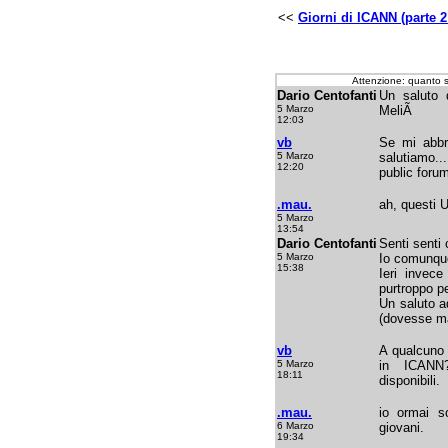
<<
Giorni di ICANN (parte 2
Attenzione: quanto 
Dario Centofanti
Un saluto d
5 Marzo
MeliÃ
12:03
vb
Se mi abbr
5 Marzo
salutiamo...
12:20
public forum
.mau.
ah, questi 
5 Marzo
13:54
Dario Centofanti
Senti senti 
5 Marzo
Io comunque
15:38
Ieri invec
purtroppo pe
Un saluto a
(dovesse ma
vb
A qualcuno 
5 Marzo
in ICANN?
18:11
disponibili.
.mau.
io ormai so
6 Marzo
giovani.
19:34