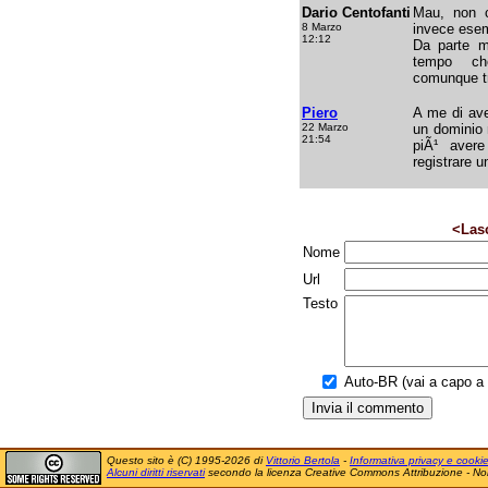
Dario Centofanti
Mau, non c
8 Marzo
invece ese
12:12
Da parte mi
tempo ch
comunque tr
Piero
A me di ave
22 Marzo
un dominio 
21:54
piÃ¹ avere
registrare u
<Las
Nome
Url
Testo
Auto-BR (vai a capo a f
Questo sito è (C) 1995-2026 di
Vittorio Bertola
-
Informativa privacy e cooki
Alcuni diritti riservati
secondo la licenza Creative Commons Attribuzione - No