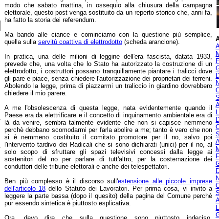
modo che sabato mattina, in ossequio alla chiusura della campagna
elettorale, questo post venga sostituito da un reperto storico che, anni fa,
ha fatto la storia dei referendum.
Ma bando alle ciance e cominciamo con la questione più semplice,
A
quella sulla
servitù coattiva di elettrodotto
(scheda arancione).
A
M
In pratica, una delle milioni di leggine dell'era fascista, datata 1933,
F
prevede che, una volta che lo Stato ha autorizzato la costruzione di un
G
elettrodotto, i costruttori possano tranquillamente piantare i tralicci dove
D
gli pare e piace, senza chiedere l'autorizzazione dei proprietari dei terreni.
N
Abolendo la legge, prima di piazzarmi un traliccio in giardino dovrebbero
O
chiedere il mio parere.
S
A
A me l'obsolescenza di questa legge, nata evidentemente quando il
L
Paese era da elettrificare e il concetto di inquinamento ambientale era di
,
D
là da venire, sembra talmente evidente che non si capisce nemmeno
O
perchè debbano scomodarmi per farla abolire a me; tanto è vero che non
S
si è nemmeno costituito il comitato promotore per il no, salvo poi
A
l'intervento tardivo dei Radicali che si sono dichiarati (unici) per il no, al
-
M
solo scopo di sfruttare gli spazi televisivi concessi dalla legge ai
F
sostenitori del no per parlare di tutt'altro, per la costernazione dei
G
conduttori delle tribune elettorali e anche dei telespettatori.
D
N
Ben più complesso è il discorso sull'
estensione alle piccole imprese
O
dell'articolo 18
dello Statuto dei Lavoratori. Per prima cosa, vi invito a
S
leggere la parte bassa (dopo il quesito) della pagina del Comune perchè
A
pur essendo sintetica è piuttosto esplicativa.
L
G
Ora, devo dire che sulla questione sono piuttosto indeciso.