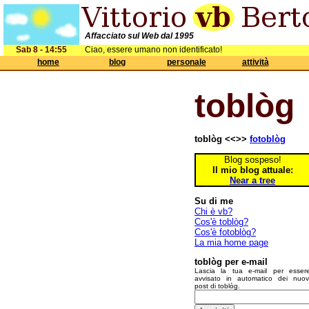
Affacciato sul Web dal 1995
Sab 8 - 14:55
Ciao, essere umano non identificato!
home
blog
personale
attività
toblòg
toblòg <<>>
fotoblòg
Blog sospeso!
Il mio blog attuale:
Near a tree
Su di me
Chi è vb?
Cos'è toblòg?
Cos'è fotoblòg?
La mia home page
toblòg per e-mail
Lascia la tua e-mail per esser
avvisato in automatico dei nuov
post di toblòg.