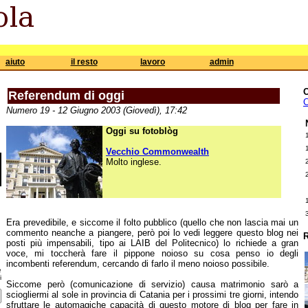
aiuto
il resto
lavoro
admin
Referendum di oggi
C
Numero 19 - 12 Giugno 2003 (Giovedì), 17:42
Oggi su fotoblòg
Vecchio Commonwealth
Molto inglese.
Era prevedibile, e siccome il folto pubblico (quello che non lascia mai un
commento neanche a piangere, però poi lo vedi leggere questo blog nei
R
posti più impensabili, tipo ai LAIB del Politecnico) lo richiede a gran
voce, mi toccherà fare il pippone noioso su cosa penso io degli
incombenti referendum, cercando di farlo il meno noioso possibile.
e
i
Siccome però (comunicazione di servizio) causa matrimonio sarò a
sciogliermi al sole in provincia di Catania per i prossimi tre giorni, intendo
sfruttare le automagiche capacità di questo motore di blog per fare in