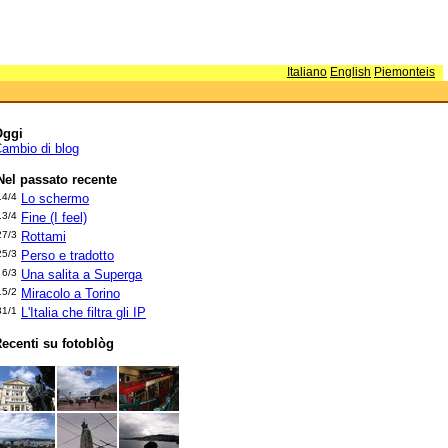
Italiano
English
Piemonteis
Oggi
ambio di blog
Nel passato recente
14/4
Lo schermo
13/4
Fine (I feel)
27/3
Rottami
25/3
Perso e tradotto
6/3
Una salita a Superga
15/2
Miracolo a Torino
31/1
L'Italia che filtra gli IP
ecenti su fotoblòg