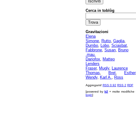
Cerca in toblòg
Gravitazioni
Elena
Simone
,
Rutto
,
Gaglia
,
Dumbo
,
Lobo
,
Sciasbat
,
Fabbrone
,
Susan
,
Bruno
.mau.
Dariofox
,
Matteo
Lenders
Fraser
,
Mugly
,
Laurence
Thomas
,
Bret
,
Esther
Wendy
,
Karl A.
,
Ross
Aggregami!
RSS 0.92
RSS 2
RDF
[powered by
b2
+ molte modifiche 
login
]