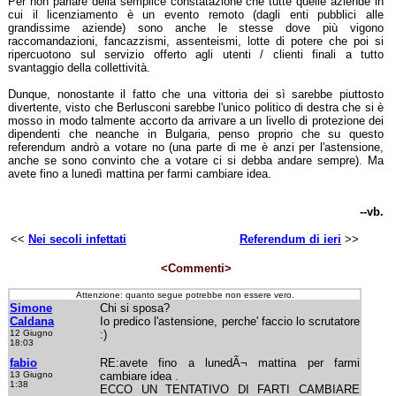
Per non parlare della semplice constatazione che tutte quelle aziende in
cui il licenziamento è un evento remoto (dagli enti pubblici alle
grandissime aziende) sono anche le stesse dove più vigono
raccomandazioni, fancazzismi, assenteismi, lotte di potere che poi si
ripercuotono sul servizio offerto agli utenti / clienti finali a tutto
svantaggio della collettività.
Dunque, nonostante il fatto che una vittoria dei sì sarebbe piuttosto
divertente, visto che Berlusconi sarebbe l'unico politico di destra che si è
mosso in modo talmente accorto da arrivare a un livello di protezione dei
dipendenti che neanche in Bulgaria, penso proprio che su questo
referendum andrò a votare no (una parte di me è anzi per l'astensione,
anche se sono convinto che a votare ci si debba andare sempre). Ma
avete fino a lunedì mattina per farmi cambiare idea.
--vb.
<<
Nei secoli infettati
Referendum di ieri
>>
<Commenti>
Attenzione: quanto segue potrebbe non essere vero.
Simone
Chi si sposa?
Caldana
Io predico l'astensione, perche' faccio lo scrutatore
12 Giugno
:)
18:03
fabio
RE:avete fino a lunedÃ¬ mattina per farmi
13 Giugno
cambiare idea .
1:38
ECCO UN TENTATIVO DI FARTI CAMBIARE