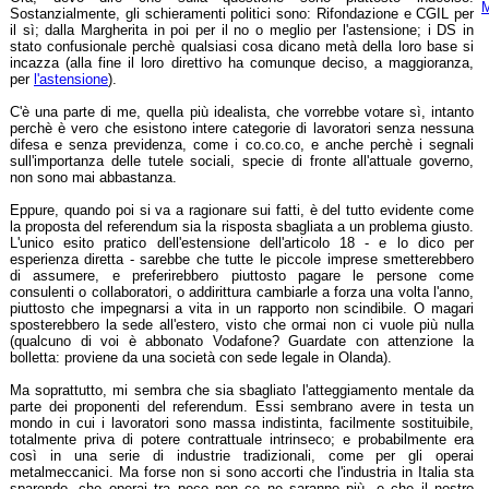
M
Sostanzialmente, gli schieramenti politici sono: Rifondazione e CGIL per
il sì; dalla Margherita in poi per il no o meglio per l'astensione; i DS in
stato confusionale perchè qualsiasi cosa dicano metà della loro base si
incazza (alla fine il loro direttivo ha comunque deciso, a maggioranza,
per
l'astensione
).
C'è una parte di me, quella più idealista, che vorrebbe votare sì, intanto
perchè è vero che esistono intere categorie di lavoratori senza nessuna
difesa e senza previdenza, come i co.co.co, e anche perchè i segnali
sull'importanza delle tutele sociali, specie di fronte all'attuale governo,
non sono mai abbastanza.
Eppure, quando poi si va a ragionare sui fatti, è del tutto evidente come
la proposta del referendum sia la risposta sbagliata a un problema giusto.
L'unico esito pratico dell'estensione dell'articolo 18 - e lo dico per
esperienza diretta - sarebbe che tutte le piccole imprese smetterebbero
di assumere, e preferirebbero piuttosto pagare le persone come
consulenti o collaboratori, o addirittura cambiarle a forza una volta l'anno,
piuttosto che impegnarsi a vita in un rapporto non scindibile. O magari
sposterebbero la sede all'estero, visto che ormai non ci vuole più nulla
(qualcuno di voi è abbonato Vodafone? Guardate con attenzione la
bolletta: proviene da una società con sede legale in Olanda).
Ma soprattutto, mi sembra che sia sbagliato l'atteggiamento mentale da
parte dei proponenti del referendum. Essi sembrano avere in testa un
mondo in cui i lavoratori sono massa indistinta, facilmente sostituibile,
totalmente priva di potere contrattuale intrinseco; e probabilmente era
così in una serie di industrie tradizionali, come per gli operai
metalmeccanici. Ma forse non si sono accorti che l'industria in Italia sta
sparendo, che operai tra poco non ce ne saranno più, e che il nostro