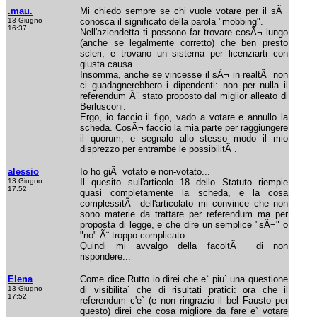
.mau.
Mi chiedo sempre se chi vuole votare per il sÃ¬
13 Giugno
conosca il significato della parola "mobbing".
16:37
Nell'aziendetta ti possono far trovare cosÃ¬ lungo
(anche se legalmente corretto) che ben presto
scleri, e trovano un sistema per licenziarti con
giusta causa.
Insomma, anche se vincesse il sÃ¬ in realtÃ non
ci guadagnerebbero i dipendenti: non per nulla il
referendum Ã¨ stato proposto dal miglior alleato di
Berlusconi.
Ergo, io faccio il figo, vado a votare e annullo la
scheda. CosÃ¬ faccio la mia parte per raggiungere
il quorum, e segnalo allo stesso modo il mio
disprezzo per entrambe le possibilitÃ .
alessio
Io ho giÃ votato e non-votato...
13 Giugno
Il quesito sull'articolo 18 dello Statuto riempie
17:52
quasi completamente la scheda, e la cosa
complessitÃ dell'articolato mi convince che non
sono materie da trattare per referendum ma per
proposta di legge, e che dire un semplice "sÃ¬" o
"no" Ã¨ troppo complicato.
Quindi mi avvalgo della facoltÃ di non
rispondere...
Elena
Come dice Rutto io direi che e` piu` una questione
13 Giugno
di visibilita` che di risultati pratici: ora che il
17:52
referendum c'e` (e non ringrazio il bel Fausto per
questo) direi che cosa migliore da fare e` votare