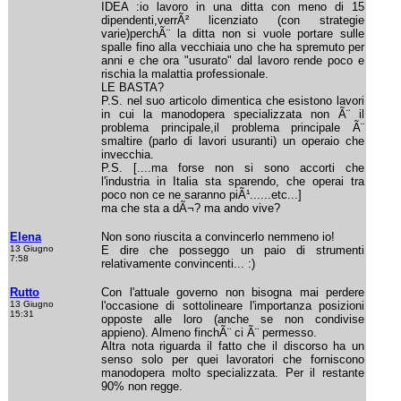
IDEA :io lavoro in una ditta con meno di 15
dipendenti,verrÃ² licenziato (con strategie
varie)perchÃ¨ la ditta non si vuole portare sulle
spalle fino alla vecchiaia uno che ha spremuto per
anni e che ora "usurato" dal lavoro rende poco e
rischia la malattia professionale.
LE BASTA?
P.S. nel suo articolo dimentica che esistono lavori
in cui la manodopera specializzata non Ã¨ il
problema principale,il problema principale Ã¨
smaltire (parlo di lavori usuranti) un operaio che
invecchia.
P.S. [....ma forse non si sono accorti che
l'industria in Italia sta sparendo, che operai tra
poco non ce ne saranno piÃ¹......etc...]
ma che sta a dÃ¬? ma ando vive?
Elena
Non sono riuscita a convincerlo nemmeno io!
13 Giugno
E dire che posseggo un paio di strumenti
7:58
relativamente convincenti... :)
Rutto
Con l'attuale governo non bisogna mai perdere
13 Giugno
l'occasione di sottolineare l'importanza posizioni
15:31
opposte alle loro (anche se non condivise
appieno). Almeno finchÃ¨ ci Ã¨ permesso.
Altra nota riguarda il fatto che il discorso ha un
senso solo per quei lavoratori che forniscono
manodopera molto specializzata. Per il restante
90% non regge.