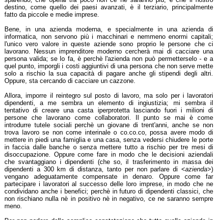
destino, come quello dei paesi avanzati, è il terziario, principalmente
fatto da piccole e medie imprese.
Bene, in una azienda moderna, e specialmente in una azienda di
informatica, non servono più i macchinari e nemmeno enormi capitali;
l'unico vero valore in queste aziende sono proprio le persone che ci
lavorano. Nessun imprenditore moderno cercherà mai di cacciare una
persona valida; se lo fa, è perchè l'azienda non può permetterselo - e a
quel punto, imporgli i costi aggiuntivi di una persona che non serve mette
solo a rischio la sua capacità di pagare anche gli stipendi degli altri.
Oppure, sta cercando di cacciare un cazzone.
Allora, imporre il reintegro sul posto di lavoro, ma solo per i lavoratori
dipendenti, a me sembra un elemento di ingiustizia; mi sembra il
tentativo di creare una casta iperprotetta lasciando fuori i milioni di
persone che lavorano come collaboratori. Il punto se mai è come
introdurre tutele sociali perchè un giovane di trent'anni, anche se non
trova lavoro se non come interinale o co.co.co, possa avere modo di
mettere in piedi una famiglia e una casa, senza vedersi chiudere le porte
in faccia dalle banche o senza mettere tutto a rischio per tre mesi di
disoccupazione. Oppure come fare in modo che le decisioni aziendali
che svantaggiano i dipendenti (che so, il trasferimento in massa dei
dipendenti a 300 km di distanza, tanto per non parlare di
<azienda>
)
vengano adeguatamente compensate in denaro. Oppure come far
partecipare i lavoratori al successo delle loro imprese, in modo che ne
condividano anche i benefici; perchè in futuro di dipendenti classici, che
non rischiano nulla nè in positivo nè in negativo, ce ne saranno sempre
meno.