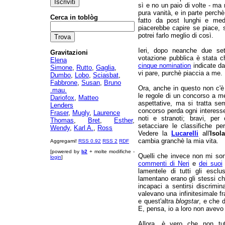
sì e no un paio di volte - ma 
pura vanità, e in parte perch
Cerca in toblòg
fatto da post lunghi e me
piacerebbe capire se piace, 
potrei farlo meglio di così.
Ieri, dopo neanche due set
Gravitazioni
votazione pubblica è stata ch
Elena
cinque nomination
indicate da
Simone
,
Rutto
,
Gaglia
,
vi pare, purchè piaccia a me.
Dumbo
,
Lobo
,
Sciasbat
,
Fabbrone
,
Susan
,
Bruno
Ora, anche in questo non c'è 
.mau.
le regole di un concorso a me
Dariofox
,
Matteo
aspettative, ma si tratta se
Lenders
concorso perda ogni interesse,
Fraser
,
Mugly
,
Laurence
noti e stranoti; bravi, pe
Thomas
,
Bret
,
Esther
,
setacciare le classifiche pe
Wendy
,
Karl A.
,
Ross
Vedere la
Lucarelli
all'
Isol
cambia granchè la mia vita.
Aggregami!
RSS 0.92
RSS 2
RDF
[powered by
b2
+ molte modifiche -
Quelli che invece non mi son
login
]
commenti di Neri
e
dei suoi
lamentele di tutti gli esclu
lamentano erano gli stessi c
incapaci a sentirsi discrimina
valevano una infinitesimale fr
e quest'altra
blogstar
, e che 
E, pensa, io a loro non avev
Allora, è vero che non tu