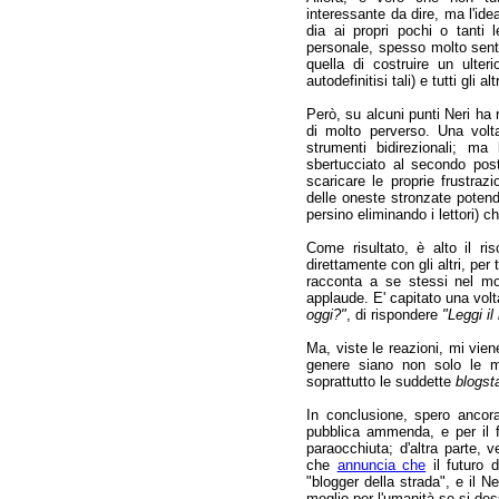
interessante da dire, ma l'ide
dia ai propri pochi o tanti 
personale, spesso molto sent
quella di costruire un ulter
autodefinitisi tali) e tutti gli 
Però, su alcuni punti Neri ha
di molto perverso. Una volt
strumenti bidirezionali; ma
sbertucciato al secondo pos
scaricare le proprie frustrazi
delle oneste stronzate poten
persino eliminando i lettori) c
Come risultato, è alto il ris
direttamente con gli altri, per 
racconta a se stessi nel mo
applaude. E' capitato una vo
oggi?"
, di rispondere
"Leggi il
Ma, viste le reazioni, mi vie
genere siano non solo le m
soprattutto le suddette
blogst
In conclusione, spero ancora
pubblica ammenda, e per il f
paraocchiuta; d'altra parte, v
che
annuncia che
il futuro 
"blogger della strada", e il N
meglio per l'umanità se si dess