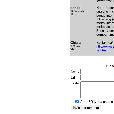
enrico
Non ci co
12 Novembre
qualche inc
18:18
seguo inter
Il tuo blog 
molto inter
molto vicine
Sulla vice
comportamen
Chiara
Fantastica!
1 Marzo
http://www
9:37
te.html
<Las
Nome
Url
Testo
Auto-BR (vai a capo a f