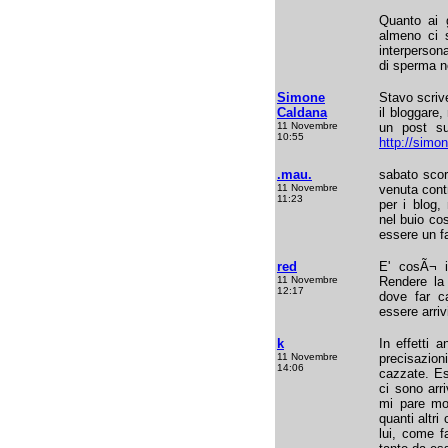
Quanto ai 
almeno ci s
interperson
di sperma n
Simone
Stavo scri
Caldana
il bloggare
11 Novembre
un post sul
10:55
http://simo
.mau.
sabato scor
11 Novembre
venuta contr
11:23
per i blog
nel buio co
essere un fa
red
E' cosÃ¬ i
11 Novembre
Rendere la
12:17
dove far c
essere arri
k
In effetti 
11 Novembre
precisazion
14:06
cazzate. Es
ci sono arr
mi pare mo
quanti altr
lui, come f