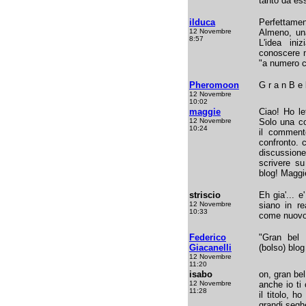
tanto da ess
ilduca
Perfettamen
12 Novembre
Almeno, una
8:57
L'idea in
conoscere n
"a numero c
Pheromoon
G r a n B e 
12 Novembre
10:02
maggie
Ciao! Ho le
12 Novembre
Solo una c
10:24
il comment
confronto. 
discussione
scrivere su
blog! Maggi
striscio
Eh gia'... 
12 Novembre
siano in re
10:33
come nuovo 
Federico
"Gran bel 
Giacanelli
(bolso) blog 
12 Novembre
11:20
isabo
on, gran bel
12 Novembre
anche io ti
11:28
il titolo, 
grandi segh