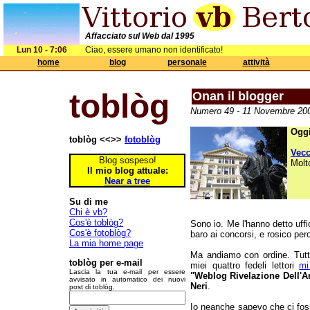
Affacciato sul Web dal 1995
Lun 10 - 7:06
Ciao, essere umano non identificato!
home
blog
personale
attività
toblòg
Onan il blogger
Numero 49 - 11 Novembre 200
Oggi
toblòg <<>>
fotoblòg
Vec
Blog sospeso!
Molt
Il mio blog attuale:
Near a tree
Su di me
Chi è vb?
Cos'è toblòg?
Sono io. Me l'hanno detto uffi
Cos'è fotoblòg?
baro ai concorsi, e rosico per
La mia home page
Ma andiamo con ordine. Tutto
toblòg per e-mail
miei quattro fedeli lettori
mi
Lascia la tua e-mail per essere
"Weblog Rivelazione Dell'A
avvisato in automatico dei nuovi
Neri
.
post di toblòg.
Io neanche sapevo che ci fos