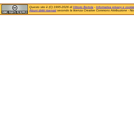
Questo sito è (C) 1995-2026 di
Vittorio Bertola
-
Informativa privacy e cooki
Alcuni diritti riservati
secondo la licenza Creative Commons Attribuzione - No