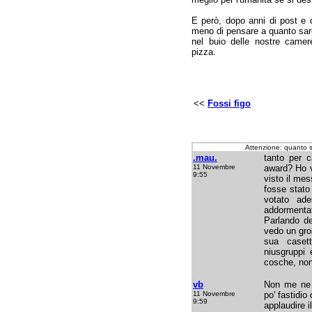
E però, dopo anni di post e 
meno di pensare a quanto sare
nel buio delle nostre camer
pizza.
<<
Fossi figo
Attenzione: quanto 
.mau.
tanto per c
11 Novembre
award? Ho v
9:55
visto il me
fosse stato
votato ade
addormentat
Parlando de
vedo un gro
sua caset
niusgruppi 
cosche, non
vb
Non me ne 
11 Novembre
po' fastidio
9:59
applaudire i