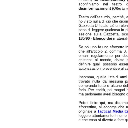
sconfiniamo nel teatro 
disinformazione.it
(
Oltre la v
Teatro dell'assurdo, perchè, 
ho visto nulla di ciò che dicon
Gazzetta Ufficiale c'è un ele
pena di leggere qualcosa in 
sezione sulla Gazzetta, scop
185/90 - Elenco dei materia
Se poi uno fa uno sforzetto in
che all'articolo 2, comma 3,
emani regolarmente per dec
esistenti al mondo, diviso p
definire quali possono esser
autorizzazioni preventive al c
Insomma, quella lista di armi 
trovato nulla da nessuna pa
comprando tutte o alcune del
farlo. Per carità, poi magari 
ma perlomeno avrei bisogno di 
Potrei finire qui, ma dicia
sforzettino, si accorge che u
originale a
Tactical Media C
leggere attentamente il nome 
e che cosa si diverta a fare 