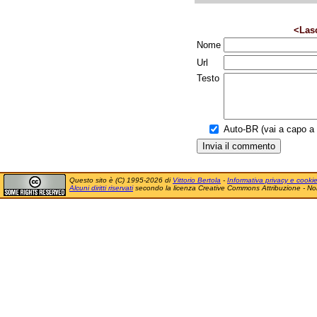
<Las
Nome
Url
Testo
Auto-BR (vai a capo a f
Questo sito è (C) 1995-2026 di
Vittorio Bertola
-
Informativa privacy e cooki
Alcuni diritti riservati
secondo la licenza Creative Commons Attribuzione - No