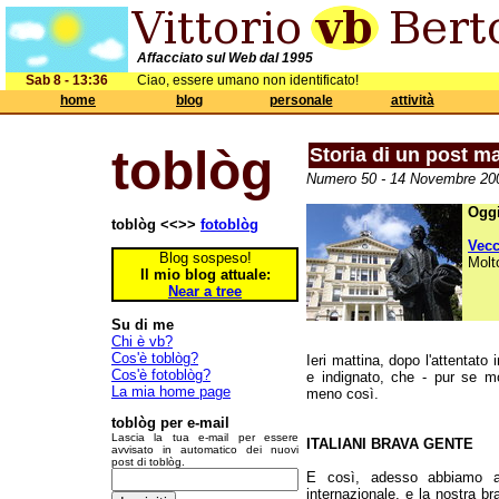
Affacciato sul Web dal 1995
Sab 8 - 13:36
Ciao, essere umano non identificato!
home
blog
personale
attività
toblòg
Storia di un post m
Numero 50 - 14 Novembre 200
Oggi
toblòg <<>>
fotoblòg
Vec
Blog sospeso!
Molt
Il mio blog attuale:
Near a tree
Su di me
Chi è vb?
Cos'è toblòg?
Ieri mattina, dopo l'attentato
Cos'è fotoblòg?
e indignato, che - pur se m
La mia home page
meno così.
toblòg per e-mail
Lascia la tua e-mail per essere
ITALIANI BRAVA GENTE
avvisato in automatico dei nuovi
post di toblòg.
E così, adesso abbiamo anc
internazionale, e la nostra br