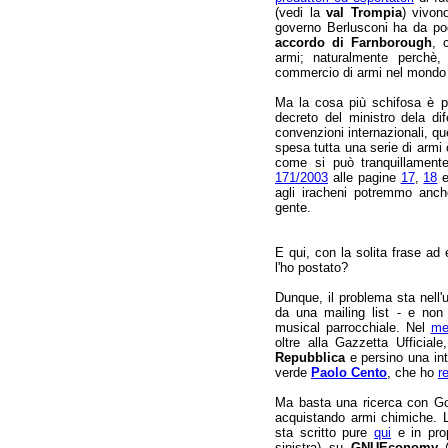
(vedi la
val Trompia
) vivon
governo Berlusconi ha da poc
accordo di Farnborough
, 
armi; naturalmente perchè, 
commercio di armi nel mondo 
Ma la cosa più schifosa è pr
decreto del ministro dela dife
convenzioni internazionali, que
spesa tutta una serie di armi 
come si può tranquillament
171/2003
alle pagine
17
,
18
agli iracheni potremmo anch
gente.
E qui, con la solita frase ad 
l'ho postato?
Dunque, il problema sta nell'
da una mailing list - e non 
musical parrocchiale. Nel
me
oltre alla Gazzetta Ufficiale
Repubblica
e persino una int
verde
Paolo Cento
, che ho
r
Ma basta una ricerca con Goog
acquistando armi chimiche. 
sta scritto pure
qui
e in prop
sinistra) su
GNUEconomy