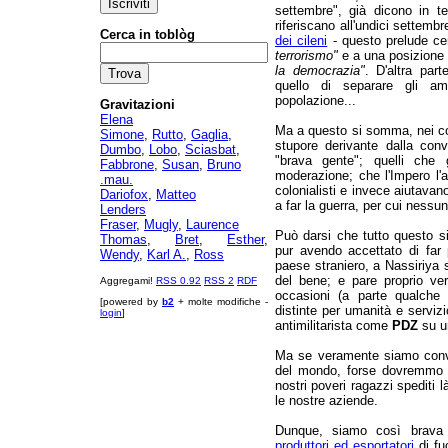
settembre", già dicono in t
riferiscano all'undici settembr
Cerca in toblòg
dei cileni
- questo prelude c
terrorismo"
e a una posizione
la democrazia"
. D'altra par
quello di separare gli ame
popolazione...
Gravitazioni
Elena
Ma a questo si somma, nei com
Simone
,
Rutto
,
Gaglia
,
stupore derivante dalla conv
Dumbo
,
Lobo
,
Sciasbat
,
"brava gente"; quelli che 
Fabbrone
,
Susan
,
Bruno
moderazione; che l'Impero l'
.mau.
colonialisti e invece aiutava
Dariofox
,
Matteo
a far la guerra, per cui nessu
Lenders
Fraser
,
Mugly
,
Laurence
Può darsi che tutto questo sia
Thomas
,
Bret
,
Esther
,
pur avendo accettato di far 
Wendy
,
Karl A.
,
Ross
paese straniero, a Nassiriya s
del bene; e pare proprio ve
Aggregami!
RSS 0.92
RSS 2
RDF
occasioni (a parte qualche
[powered by
b2
+ molte modifiche -
distinte per umanità e servizi
login
]
antimilitarista come
PDZ
su u
Ma se veramente siamo convin
del mondo, forse dovremmo d
nostri poveri ragazzi spediti 
le nostre aziende.
Dunque, siamo così brava
produttori ed esportatori
di fuc