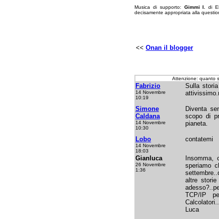
Musica di supporto:
Gimmi I.
di El
decisamente appropriata alla questio
<<
Onan il blogger
Attenzione: quanto 
Fabrizio
Sulla storia
14 Novembre
attivissimo
10:19
Simone
Diventa sem
Caldana
scopo di pr
14 Novembre
pianeta.
10:30
Lobo
contatemi
14 Novembre
18:03
Gianluca
Insomma, c
26 Novembre
speriamo c
1:36
settembre..
altre stori
adesso?..p
TCP/IP pe
Calcolatori.
Luca