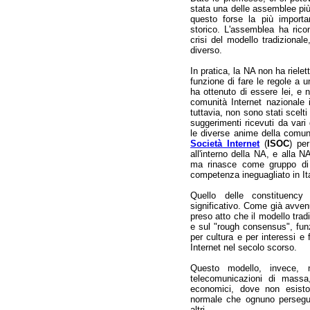
stata una delle assemblee più 
questo forse la più import
storico. L'assemblea ha ric
crisi del modello tradizional
diverso.
In pratica, la NA non ha rielet
funzione di fare le regole a u
ha ottenuto di essere lei, e n
comunità Internet nazionale 
tuttavia, non sono stati scelt
suggerimenti ricevuti da vari
le diverse anime della comun
Società Internet
(
ISOC
) per
all'interno della NA, e alla
ma rinasce come gruppo di 
competenza ineguagliato in Ita
Quello delle constituency
significativo. Come già avven
preso atto che il modello tradi
e sul "rough consensus", fun
per cultura e per interessi e
Internet nel secolo scorso.
Questo modello, invece, 
telecomunicazioni di massa,
economici, dove non esisto
normale che ognuno persegua 
altri.