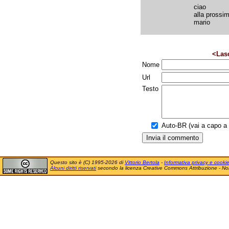
ciao
alla prossi
mario
<Las
Nome
Url
Testo
Auto-BR (vai a capo a f
Questo sito è (C) 1995-2026 di
Vittorio Bertola
-
Informativa privacy e cooki
Alcuni diritti riservati
secondo la licenza Creative Commons Attribuzione - No