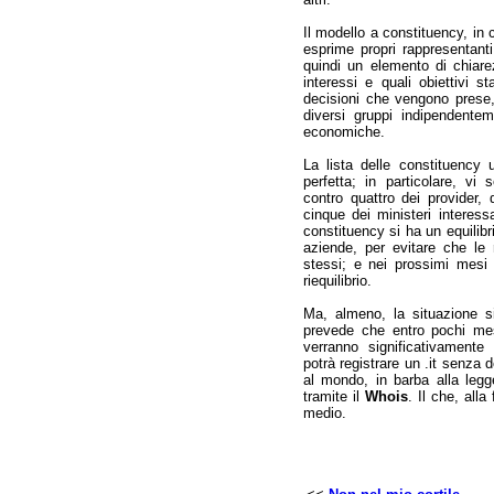
Il modello a constituency, in 
esprime propri rappresentanti 
quindi un elemento di chiare
interessi e quali obiettivi 
decisioni che vengono prese, 
diversi gruppi indipendentem
economiche.
La lista delle constituency u
perfetta; in particolare, vi
contro quattro dei provider,
cinque dei ministeri interessa
constituency si ha un equilibr
aziende, per evitare che le 
stessi; e nei prossimi mesi 
riequilibrio.
Ma, almeno, la situazione si
prevede che entro pochi mesi
verranno significativamente
potrà registrare un .it senza
al mondo, in barba alla legge 
tramite il
Whois
. Il che, alla
medio.