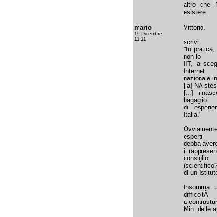
altro che
esistere
mario
Vittorio,
19 Dicembre
11:11
scrivi:
"In pratica,
non lo
IIT, a sceg
Internet
nazionale in
[la] NA ste
[...] rina
bagaglio
di esperie
Italia."
Ovviamente
esperti
debba avere 
i rapprese
consiglio
(scientifico
di un Istitu
Insomma un
difficoltÃ
a contrastar
Min. delle a