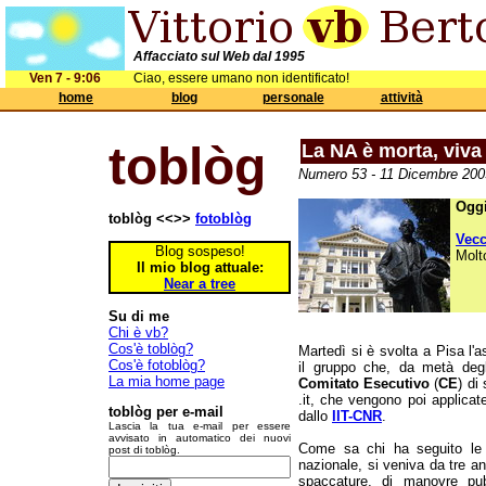
Affacciato sul Web dal 1995
Ven 7 - 9:06
Ciao, essere umano non identificato!
home
blog
personale
attività
toblòg
La NA è morta, viva
Numero 53 - 11 Dicembre 2003
Oggi
toblòg <<>>
fotoblòg
Vec
Blog sospeso!
Molt
Il mio blog attuale:
Near a tree
Su di me
Chi è vb?
Cos'è toblòg?
Martedì si è svolta a Pisa l
Cos'è fotoblòg?
il gruppo che, da metà degl
La mia home page
Comitato Esecutivo
(
CE
) di
.it, che vengono poi applicat
toblòg per e-mail
dallo
IIT-CNR
.
Lascia la tua e-mail per essere
avvisato in automatico dei nuovi
Come sa chi ha seguito le 
post di toblòg.
nazionale, si veniva da tre ann
spaccature, di manovre pub