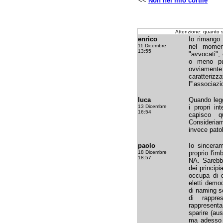
<<
Non nel mio cortile
Attenzione: quanto 
enrico
Io rimango 
11 Dicembre
nel momen
13:55
"avvocati";
o meno pu
ovviament
caratteri
l'"associazi
luca
Quando leg
13 Dicembre
i propri in
16:54
capisco q
Consideria
invece pato
paolo
Io sincera
18 Dicembre
proprio l'i
18:57
NA. Sarebbe
dei princip
occupa di 
eletti demo
di naming s
di rappre
rappresent
sparire (aus
ma adesso b