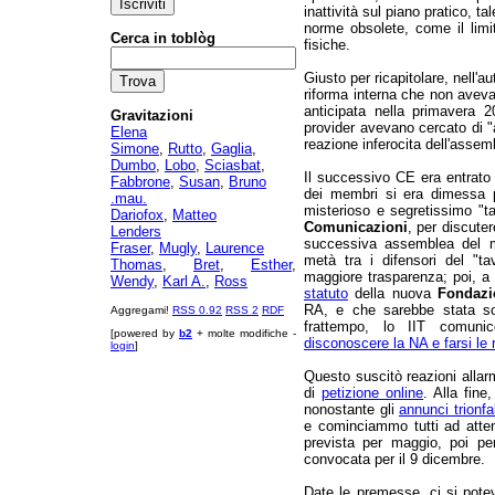
inattività sul piano pratico, 
norme obsolete, come il limi
Cerca in toblòg
fisiche.
Giusto per ricapitolare, nell'
riforma interna che non avev
anticipata nella primavera 
Gravitazioni
provider avevano cercato di 
Elena
reazione inferocita dell'assem
Simone
,
Rutto
,
Gaglia
,
Dumbo
,
Lobo
,
Sciasbat
,
Il successivo CE era entrato
Fabbrone
,
Susan
,
Bruno
dei membri si era dimessa pe
.mau.
misterioso e segretissimo "t
Dariofox
,
Matteo
Comunicazioni
, per discuter
Lenders
successiva assemblea del m
Fraser
,
Mugly
,
Laurence
metà tra i difensori del "t
Thomas
,
Bret
,
Esther
,
maggiore trasparenza; poi, a 
Wendy
,
Karl A.
,
Ross
statuto
della nuova
Fondazi
RA, e che sarebbe stata sott
Aggregami!
RSS 0.92
RSS 2
RDF
frattempo, lo IIT comuni
[powered by
b2
+ molte modifiche -
disconoscere la NA e farsi le 
login
]
Questo suscitò reazioni allarm
di
petizione online
. Alla fin
nonostante gli
annunci trionfa
e cominciammo tutti ad atte
prevista per maggio, poi per
convocata per il 9 dicembre.
Date le premesse, ci si pote