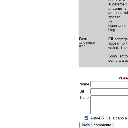
supereroe!!
a come si 
ambiental
spesso...
:-)
Buon anno V
blog.
Bertu
Gli aggreg
13 Gennaio
appear to h
0:57
with it. Th
Sono sott
sembra a po
<Las
Nome
Url
Testo
Auto-BR (vai a capo a f