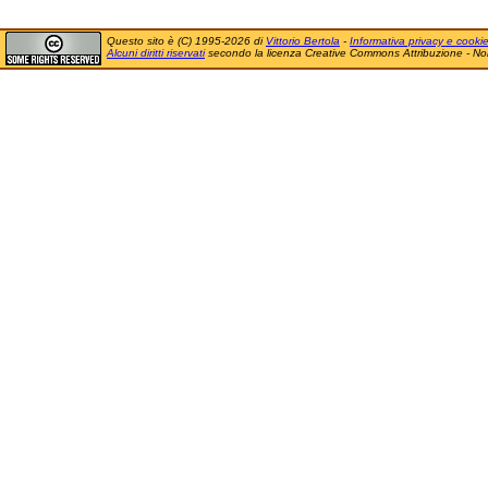
Questo sito è (C) 1995-2026 di
Vittorio Bertola
-
Informativa privacy e cooki
Alcuni diritti riservati
secondo la licenza Creative Commons Attribuzione - No