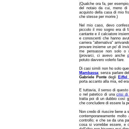
(Qualche ora fa, per esempio, 
del notaio da cui, meno di 
acquisto della casa di mio f
che stesse per morire.)
Nel mio caso, devo confessa
piccolo il mio sogno era di fa
cantante e il calciatore insi
e conoscenti che hanno avuto
carriera "alternativa" arrivan
provare insieme un po' di invi
me pensasse non solo o no
(provarci, ci avevo anche
potuto davvero volerlo fare.
Di casi simili non ho solo que
Mambassa
; senza parlare del 
Gabriele Ponte
degli
Eiffel
porta accanto alla mia, ed e
E tuttavia, il senso di questo
o nel patetico di una
crisi d
tratta poi di un dubbio così
che concludere di essere la p
Non credo di riuscire bene a 
contemporaneamente molto al
controllo; e che se da una p
cosa si vorrebbe essere, e o
dall'altra non bisogna mai di