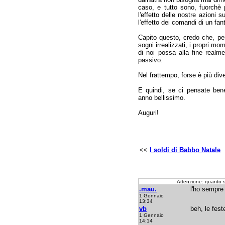
caso, e tutto sono, fuorchè pr
l'effetto delle nostre azioni su
l'effetto dei comandi di un fan
Capito questo, credo che, per
sogni irrealizzati, i propri mome
di noi possa alla fine realme
passivo.
Nel frattempo, forse è più dive
E quindi, se ci pensate ben
anno bellissimo.
Auguri!
<<
I soldi di Babbo Natale
Attenzione: quanto 
.mau.
l'ho sempre 
1 Gennaio
13:34
vb
beh, le fest
1 Gennaio
14:14