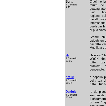
Bertu
Ciao! ho be
4 Gennaio
forum del
9:43
guadagnato 
Gia'... i b
ragione sul
cavalli son
interessanti
quelli piu' 
si puo' vanta
Stammi bbu
spieghi un 
hai fatto ve
Mozilla a vo
vb
Davvero? Io
5 Gennaio
Win2K che
12:35
tutto... qu
problemi 
benvenute. (
pm10
a saperlo p
5 Gennaio
della tua 
18:34
tutto il tuo t
Daniele
Io da picco
5 Gennaio
sempre da p
20:40
il chitarris
di fare l'in
non avevo c