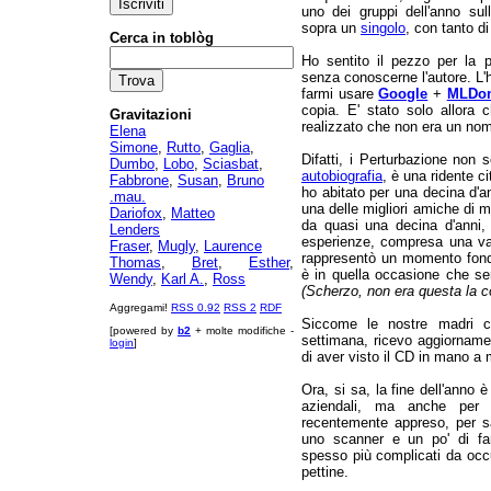
uno dei gruppi dell'anno sul
sopra un
singolo
, con tanto di
Cerca in toblòg
Ho sentito il pezzo per la 
senza conoscerne l'autore. L'ho
farmi usare
Google
+
MLDo
copia. E' stato solo allora
Gravitazioni
realizzato che non era un nome
Elena
Simone
,
Rutto
,
Gaglia
,
Difatti, i Perturbazione non 
Dumbo
,
Lobo
,
Sciasbat
,
autobiografia
, è una ridente ci
Fabbrone
,
Susan
,
Bruno
ho abitato per una decina d'a
.mau.
una delle migliori amiche di
Dariofox
,
Matteo
da quasi una decina d'anni,
Lenders
esperienze, compresa una v
Fraser
,
Mugly
,
Laurence
rappresentò un momento fond
Thomas
,
Bret
,
Esther
,
è in quella occasione che se
Wendy
,
Karl A.
,
Ross
(Scherzo, non era questa la 
Aggregami!
RSS 0.92
RSS 2
RDF
Siccome le nostre madri c
[powered by
b2
+ molte modifiche -
settimana, ricevo aggiornamen
login
]
di aver visto il CD in mano 
Ora, si sa, la fine dell'anno è
aziendali, ma anche per 
recentemente appreso, per sa
uno scanner e un po' di fan
spesso più complicati da occu
pettine.