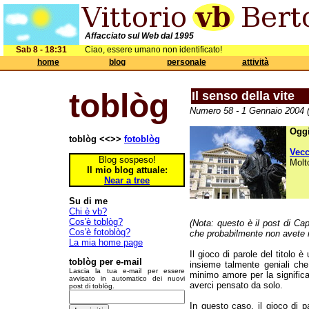
Affacciato sul Web dal 1995
Sab 8 - 18:31
Ciao, essere umano non identificato!
home
blog
personale
attività
toblòg
Il senso della vite
Numero 58 - 1 Gennaio 2004 (
Oggi
toblòg <<>>
fotoblòg
Vec
Blog sospeso!
Molt
Il mio blog attuale:
Near a tree
Su di me
Chi è vb?
Cos'è toblòg?
(Nota: questo è il post di Cap
Cos'è fotoblòg?
che probabilmente non avete
La mia home page
Il gioco di parole del titolo 
toblòg per e-mail
insieme talmente geniali che,
Lascia la tua e-mail per essere
minimo amore per la significa
avvisato in automatico dei nuovi
averci pensato da solo.
post di toblòg.
In questo caso, il gioco di 