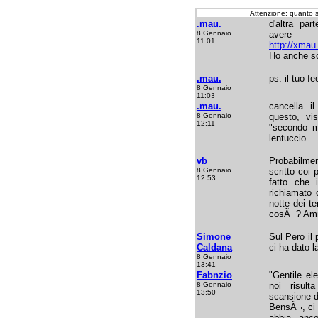
Attenzione: quanto 
.mau.
d'altra pa
8 Gennaio
ave
11:01
http://xmau
Ho anche sc
.mau.
ps: il tuo f
8 Gennaio
11:03
.mau.
cancella 
8 Gennaio
questo, vi
12:11
"secondo me
lentuccio.
vb
Probabilme
8 Gennaio
scritto coi 
12:53
fatto che
richiamato 
notte dei te
cosÃ¬? Amm
Simone
Sul Pero il
Caldana
ci ha dato l
8 Gennaio
13:41
Fabnzio
"Gentile el
8 Gennaio
noi risult
13:50
scansione d
BensÃ¬, ci r
abbia anc