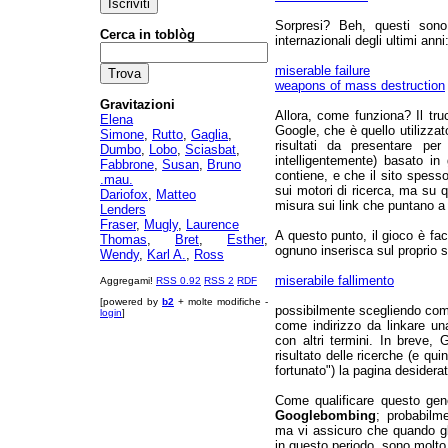
Sorpresi? Beh, questi sono
Cerca in toblòg
internazionali degli ultimi anni
miserable failure
weapons of mass destruction
Gravitazioni
Allora, come funziona? Il tr
Elena
Google, che è quello utilizzat
Simone
,
Rutto
,
Gaglia
,
risultati da presentare pe
Dumbo
,
Lobo
,
Sciasbat
,
intelligentemente) basato i
Fabbrone
,
Susan
,
Bruno
contiene, e che il sito spesso
.mau.
sui motori di ricerca, ma su qu
Dariofox
,
Matteo
misura sui link che puntano a q
Lenders
Fraser
,
Mugly
,
Laurence
A questo punto, il gioco è fac
Thomas
,
Bret
,
Esther
,
ognuno inserisca sul proprio 
Wendy
,
Karl A.
,
Ross
miserabile fallimento
Aggregami!
RSS 0.92
RSS 2
RDF
[powered by
b2
+ molte modifiche -
possibilmente scegliendo come
login
]
come indirizzo da linkare un
con altri termini. In breve,
risultato delle ricerche (e q
fortunato") la pagina desiderat
Come qualificare questo gene
Googlebombing
; probabilme
ma vi assicuro che quando gl
in questo periodo, sono molto 