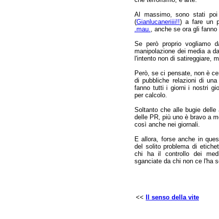
Al massimo, sono stati poi t
(
Gianlucaneriiii!!
) a fare un p
.mau.
, anche se ora gli fanno
Se però proprio vogliamo d
manipolazione dei media a dan
l'intento non di satireggiare, 
Però, se ci pensate, non è cer
di pubbliche relazioni di un
fanno tutti i giorni i nostri g
per calcolo.
Soltanto che alle bugie delle
delle PR, più uno è bravo a me
così anche nei giornali.
E allora, forse anche in que
del solito problema di etich
chi ha il controllo dei medi
sganciate da chi non ce l'ha s
<<
Il senso della vite