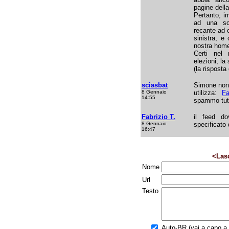
pagine della
Pertanto, i
ad una sc
recante ad o
sinistra, e
nostra hom
Certi nel 
elezioni, la
(la risposta
sciasbat
Simone non 
8 Gennaio
utilizza:
Fa
14:55
spammo tutti
Fabrizio T.
il feed do
8 Gennaio
specificato
16:47
<Las
Nome
Url
Testo
Auto-BR (vai a capo a f