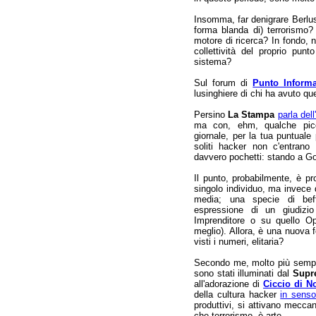
Insomma, far denigrare Berlu
forma blanda di) terrorismo?
motore di ricerca? In fondo, n
collettività del proprio punt
sistema?
Sul forum di
Punto Informa
lusinghiere di chi ha avuto q
Persino
La Stampa
parla del
ma con, ehm, qualche picc
giornale, per la tua puntual
soliti hacker non c'entrano 
davvero pochetti: stando a G
Il punto, probabilmente, è pro
singolo individuo, ma invece 
media; una specie di beff
espressione di un giudizio 
Imprenditore o su quello Op
meglio). Allora, è una nuova f
visti i numeri, elitaria?
Secondo me, molto più sempl
sono stati illuminati dal
Supr
all'adorazione di
Ciccio di N
della cultura hacker
in senso
produttivi, si attivano meccan
che terrorismo, è arte.