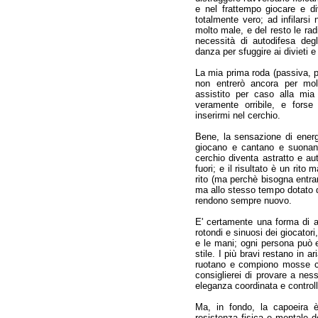
e nel frattempo giocare e d
totalmente vero; ad infilarsi 
molto male, e del resto le ra
necessità di autodifesa deg
danza per sfuggire ai divieti e
La mia prima roda (passiva, 
non entrerò ancora per molt
assistito per caso alla mi
veramente orribile, e fors
inserirmi nel cerchio.
Bene, la sensazione di ener
giocano e cantano e suonan
cerchio diventa astratto e au
fuori; e il risultato è un rito
rito (ma perchè bisogna entra
ma allo stesso tempo dotato di
rendono sempre nuovo.
E' certamente una forma di 
rotondi e sinuosi dei giocatori
e le mani; ogni persona può e
stile. I più bravi restano in 
ruotano e compiono mosse ch
consiglierei di provare a ne
eleganza coordinata e controll
Ma, in fondo, la capoeira è 
resistenza fisica e mentale d