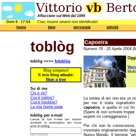
Affacciato sul Web dal 1995
Dom 9 - 17:54
Ciao, essere umano non identificato!
home
blog
personale
attività
toblòg
Capoeira
Numero 78 - 20 Aprile 2004 (M
Oggi
toblòg <<>>
fotoblòg
Vec
Blog sospeso!
Molt
Il mio blog attuale:
Near a tree
Su di me
Chi è vb?
Cos'è toblòg?
La serata di ieri non era un n
Cos'è fotoblòg?
per me è stata soprattutto
La mia home page
capoeira
, e quella in cui ho
(Spero di non scrivere troppe
toblòg per e-mail
esperti mi correggeranno.)
Lascia la tua e-mail per essere
avvisato in automatico dei nuovi
Per chi non la conoscesse
post di toblòg.
inventata originariamente dagl
Nuovo Mondo. Il termine "art