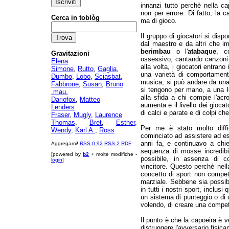
innanzi tutto perchè nella c
non per errore. Di fatto, la
Cerca in toblòg
ma di gioco.
Il gruppo di giocatori si dis
dal maestro e da altri che im
berimbau
o l'
atabaque
, c
Gravitazioni
ossessivo, cantando canzoni t
Elena
alla volta, i giocatori entran
Simone
,
Rutto
,
Gaglia
,
una varietà di comportamenti
Dumbo
,
Lobo
,
Sciasbat
,
musica; si può andare da una 
Fabbrone
,
Susan
,
Bruno
si tengono per mano, a una l
.mau.
alla sfida a chi compie l'acr
Dariofox
,
Matteo
aumenta e il livello dei gioca
Lenders
di calci e parate e di colpi ch
Fraser
,
Mugly
,
Laurence
Thomas
,
Bret
,
Esther
,
Per me è stato molto diffi
Wendy
,
Karl A.
,
Ross
cominciato ad assistere ad esi
anni fa, e continuavo a chi
Aggregami!
RSS 0.92
RSS 2
RDF
sequenza di mosse incredibi
[powered by
b2
+ molte modifiche -
possibile, in assenza di co
login
]
vincitore. Questo perchè nell
concetto di sport non compet
marziale. Sebbene sia possibil
in tutti i nostri sport, inclus
un sistema di punteggio o di 
volendo, di creare una compet
Il punto è che la capoeira è v
distruggere l'avversario fisica