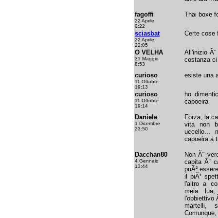
fagoffi
Thai boxe f
22 Aprile
0:22
sciasbat
Certe cose 
22 Aprile
22:05
O VELHA
All'inizio Ã
31 Maggio
costanza ci 
8:53
curioso
esiste una a
11 Ottobre
19:13
curioso
ho dimentic
11 Ottobre
capoeira
19:14
Daniele
Forza, la ca
1 Dicembre
vita non b
23:50
uccello...
capoeira a tr
Dacchan80
Non Ã¨ vero
4 Gennaio
capita Ã¨ c
13:44
puÃ² essere 
il piÃ¹ spet
l'altro a c
meia lua
l'obbiettivo
martelli,
Comunque, t