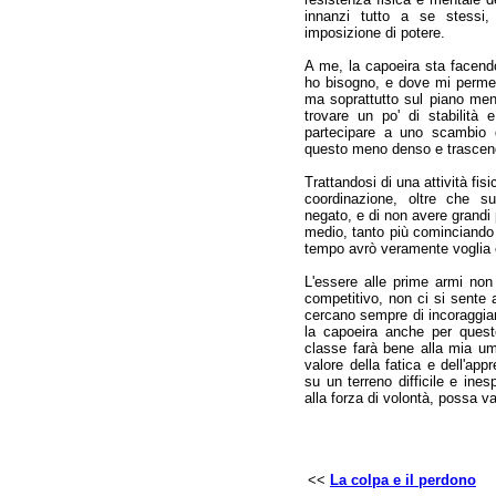
innanzi tutto a se stessi
imposizione di potere.
A me, la capoeira sta facend
ho bisogno, e dove mi permet
ma soprattutto sul piano men
trovare un po' di stabilità e
partecipare a uno scambio 
questo meno denso e trascen
Trattandosi di una attività fis
coordinazione, oltre che su
negato, e di non avere grandi p
medio, tanto più cominciando
tempo avrò veramente voglia 
L'essere alle prime armi no
competitivo, non ci si sente 
cercano sempre di incoraggiar
la capoeira anche per questo
classe farà bene alla mia umi
valore della fatica e dell'app
su un terreno difficile e ines
alla forza di volontà, possa v
<<
La colpa e il perdono