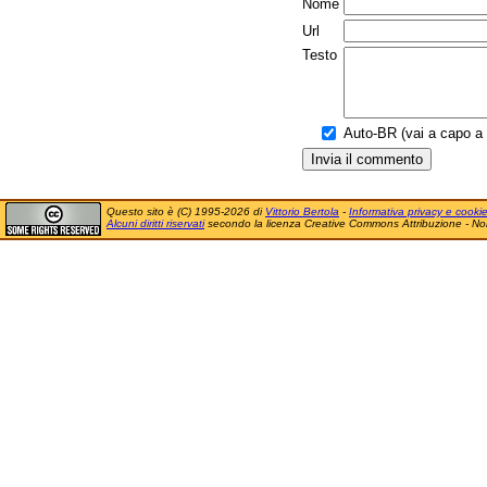
Nome
Url
Testo
Auto-BR (vai a capo a f
Questo sito è (C) 1995-2026 di
Vittorio Bertola
-
Informativa privacy e cooki
Alcuni diritti riservati
secondo la licenza Creative Commons Attribuzione - No