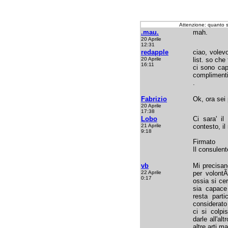
Attenzione: quanto 
.mau.
mah.
20 Aprile
12:31
redapple
ciao, volev
20 Aprile
list. so che
16:11
ci sono cap
complimenti
.
Fabrizio
Ok, ora sei 
20 Aprile
17:38
Lobo
Ci sara' il
21 Aprile
contesto, il
9:18
Firmato
Il consulent
vb
Mi precisan
22 Aprile
per volontÃ
0:17
ossia si cer
sia capace
resta parti
considerato
ci si colp
darle all'a
altre arti ma