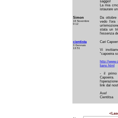
saggio!
La mia cmq 
istaurare un
Simon
Da ottobre 
18 Novembre
vedo l'ora 
0:12
un'emozione
stata un tr
l'essenza de
cientista
Cari Capoeri
3 Gennaio
13:51
Vi invitia
"capoeira s
http://www.
liano.html
- il primo
Capoeira
l'operazio
link dal nos
Axe!
Cientitsa
<Las