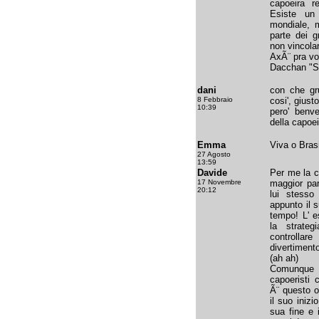
capoeira r
Esiste un
mondiale, 
parte dei g
non vincolar
AxÃ¨ pra 
Dacchan "S
dani
con che gr
8 Febbraio
cosi', giusto
10:39
pero' benv
della capoei
Emma
Viva o Bras
27 Agosto
13:59
Davide
Per me la c
17 Novembre
maggior par
20:12
lui stesso
appunto il 
tempo! L' 
la strate
controlla
divertiment
(ah ah)
Comunque 
capoeristi 
Ã¨ questo o
il suo iniz
sua fine e 