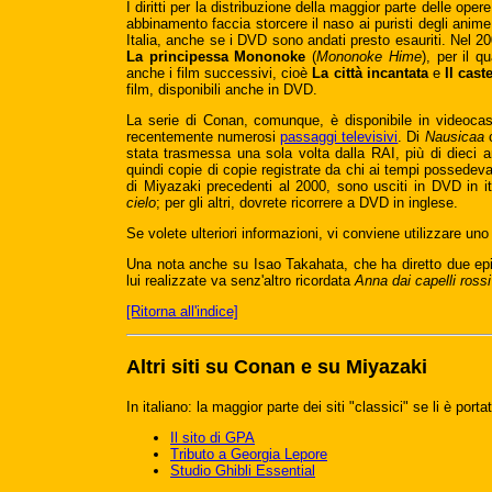
I diritti per la distribuzione della maggior parte delle op
abbinamento faccia storcere il naso ai puristi degli anim
Italia, anche se i DVD sono andati presto esauriti. Nel 20
La principessa Mononoke
(
Mononoke Hime
), per il q
anche i film successivi, cioè
La città incantata
e
Il cast
film, disponibili anche in DVD.
La serie di Conan, comunque, è disponibile in videoca
recentemente numerosi
passaggi televisivi
. Di
Nausicaa
c
stata trasmessa una sola volta dalla RAI, più di dieci an
quindi copie di copie registrate da chi ai tempi possedev
di Miyazaki precedenti al 2000, sono usciti in DVD in i
cielo
; per gli altri, dovrete ricorrere a DVD in inglese.
Se volete ulteriori informazioni, vi conviene utilizzare uno d
Una nota anche su Isao Takahata, che ha diretto due episo
lui realizzate va senz'altro ricordata
Anna dai capelli rossi
[Ritorna all'indice]
Altri siti su Conan e su Miyazaki
In italiano: la maggior parte dei siti "classici" se li è por
Il sito di GPA
Tributo a Georgia Lepore
Studio Ghibli Essential