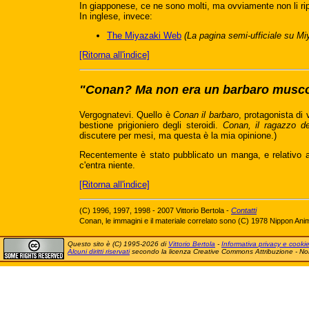
In giapponese, ce ne sono molti, ma ovviamente non li rip
In inglese, invece:
The Miyazaki Web
(La pagina semi-ufficiale su Mi
[Ritorna all'indice]
"Conan? Ma non era un barbaro musc
Vergognatevi. Quello è
Conan il barbaro
, protagonista di 
bestione prigioniero degli steroidi.
Conan, il ragazzo de
discutere per mesi, ma questa è la mia opinione.)
Recentemente è stato pubblicato un manga, e relativo a
c'entra niente.
[Ritorna all'indice]
(C) 1996, 1997, 1998 - 2007 Vittorio Bertola -
Contatti
Conan, le immagini e il materiale correlato sono (C) 1978 Nippon Ani
Questo sito è (C) 1995-2026 di
Vittorio Bertola
-
Informativa privacy e cooki
Alcuni diritti riservati
secondo la licenza Creative Commons Attribuzione - No