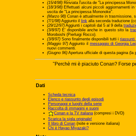
(15/4/98)
Rinviata l'uscita de "La principessa Mon
(18/3/98)
Effettuati alcuni piccoli aggiornamenti in 
uscita de "La principessa Mononoke".
(Marzo 98)
Conan è attualmente in trasmissione, s
(7/1/98)
Aggiunto il
link
alla seconda traduzione (co
(29/12/97)
Aggiunti i capitoli dal 5 al 9 della
traduzi
(3/8/97)
E' disponibile anche in questo sito la
tra
Moroboshi (Pierluigi Rocco).
(3/8/97)
Sono finalmente disponibili tutti i
riassunt
(Maggio 97)
Aggiunto il
messaggio di Georgia Le
nuovi commenti.
(Giugno 96)
Apertura ufficiale di questa pagina (la 
"Perchè mi è piaciuto Conan? Forse pe
Dati
Scheda tecnica
Elenco e riassunto degli episodi
Personaggi e luoghi della serie
Raccolta di immagini e suoni
Conan e la TV italiana
(compresi i DVD)
Scarica la sigla originale!
Il libro di Conan
(note e versione italiana)
Chi è Hayao Miyazaki?