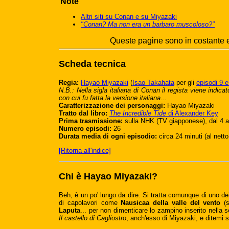
Note
Altri siti su Conan e su Miyazaki
"Conan? Ma non era un barbaro muscoloso?"
Queste pagine sono in costante es
Scheda tecnica
Regia:
Hayao Miyazaki
(
Isao Takahata
per gli
episodi 9 e
N.B.: Nella sigla italiana di Conan il regista viene indi
con cui fu fatta la versione italiana...
Caratterizzazione dei personaggi:
Hayao Miyazaki
Tratto dal libro:
The Incredible Tide
di Alexander Key
Prima trasmissione:
sulla NHK (TV giapponese), dal 4 ap
Numero episodi:
26
Durata media di ogni episodio:
circa 24 minuti (al netto 
[Ritorna all'indice]
Chi è Hayao Miyazaki?
Beh, è un po' lungo da dire. Si tratta comunque di uno dei
di capolavori come
Nausicaa della valle del vento
(s
Laputa
... per non dimenticare lo zampino inserito nella s
Il castello di Cagliostro
, anch'esso di Miyazaki, e ditemi 