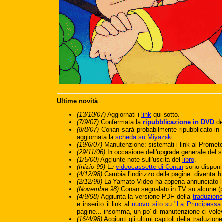
Ultime novità
:
(13/10/07)
Aggiornati i
link
qui sotto.
(7/9/07)
Confermata la
ripubblicazione in DVD
de
(8/8/07)
Conan sarà probabilmente ripubblicato in
aggiornata la
scheda su Miyazaki
.
(19/6/07)
Manutenzione: sistemati i link al Promete
(29/11/06)
In occasione dell'upgrade generale del si
(1/5/00)
Aggiunte note sull'uscita del
libro
.
(Inizio 99)
Le
videocassette di Conan
sono disponib
(4/12/98)
Cambia l'indirizzo delle pagine: diventa
h
(2/12/98)
La Yamato Video ha appena annunciato 
(Novembre 98)
Conan segnalato in TV su alcune (po
(4/9/98)
Aggiunta la versione PDF della
traduzione
e inserito il link al
nuovo sito su "La Principess
pagine... insomma, un po' di manutenzione ci vole
(16/4/98)
Aggiunti gli ultimi capitoli della traduzion