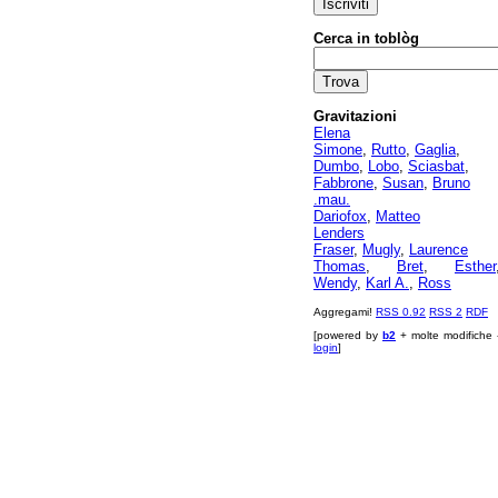
Cerca in toblòg
Gravitazioni
Elena
Simone
,
Rutto
,
Gaglia
,
Dumbo
,
Lobo
,
Sciasbat
,
Fabbrone
,
Susan
,
Bruno
.mau.
Dariofox
,
Matteo
Lenders
Fraser
,
Mugly
,
Laurence
Thomas
,
Bret
,
Esther
Wendy
,
Karl A.
,
Ross
Aggregami!
RSS 0.92
RSS 2
RDF
[powered by
b2
+ molte modifiche 
login
]