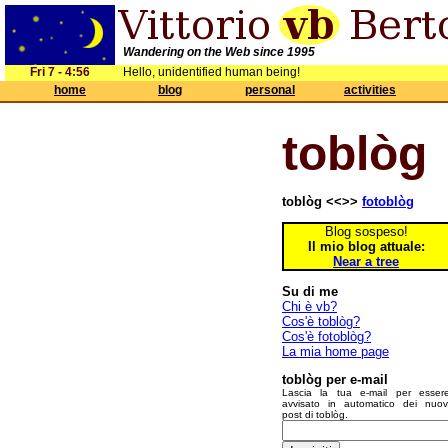
Wandering on the Web since 1995
Fri 7 - 4:56
Hello, unidentified human being!
home
blog
personal
activities
toblòg
toblòg <<>>
fotoblòg
Blog sospeso!
Il mio blog attuale:
Near a tree
Su di me
Chi è vb?
Cos'è toblòg?
Cos'è fotoblòg?
La mia home page
toblòg per e-mail
Lascia la tua e-mail per esser
avvisato in automatico dei nuov
post di toblòg.