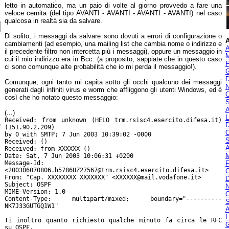
letto in automatico, ma un paio di volte al giorno provvedo a fare una
veloce cernita (del tipo AVANTI - AVANTI - AVANTI - AVANTI) nel caso
qualcosa in realtà sia da salvare.
Di solito, i messaggi da salvare sono dovuti a errori di configurazione o
A
cambiamenti (ad esempio, una mailing list che cambia nome o indirizzo e
A
il precedente filtro non intercetta più i messaggi), oppure un messaggio in
M
cui il mio indirizzo era in Bcc: (a proposito, sappiate che in questo caso
F
ci sono comunque alte probabilità che io mi perda il messaggio!).
G
D
Comunque, ogni tanto mi capita sotto gli occhi qualcuno dei messaggi
N
generati dagli infiniti virus e worm che affliggono gli utenti Windows, ed è
O
così che ho notato questo messaggio:
S
A
(...)
L
Received: from unknown (HELO trm.rsisc4.esercito.difesa.it)
,
D
(151.90.2.209)
O
by 0 with SMTP; 7 Jun 2003 10:39:02 -0000
S
Received: ()
A
Received: from XXXXXX ()
-
M
Date: Sat, 7 Jun 2003 10:06:31 +0200
Message-Id:
F
<200306070806.h5786UZ27567@trm.rsisc4.esercito.difesa.it>
G
From: "Cap. XXXXXXXX XXXXXXX" <XXXXXX@mail.vodafone.it>
D
Subject: OSPF
N
MIME-Version: 1.0
O
Content-Type: multipart/mixed; boundary="----------
S
NK7J33GUTGQ1W1"
A
L
Ti inoltro quanto richiesto qualche minuto fa circa le RFC
G
su OSPF.