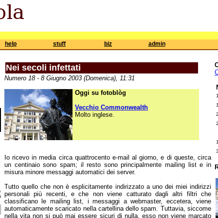
help
stuff
biz
admin
Nei secoli infettati
C
Numero 18 - 8 Giugno 2003 (Domenica), 11:31
Oggi su fotoblòg
Vecchio Commonwealth
Molto inglese.
Io ricevo in media circa quattrocento e-mail al giorno, e di queste, circa
un centinaio sono spam; il resto sono principalmente mailing list e in
R
misura minore messaggi automatici dei server.
Tutto quello che non è esplicitamente indirizzato a uno dei miei indirizzi
e
personali più recenti, e che non viene catturato dagli altri filtri che
i
classificano le mailing list, i messaggi a webmaster, eccetera, viene
automaticamente scaricato nella cartellina dello spam. Tuttavia, siccome
nella vita non si può mai essere sicuri di nulla, esso non viene marcato