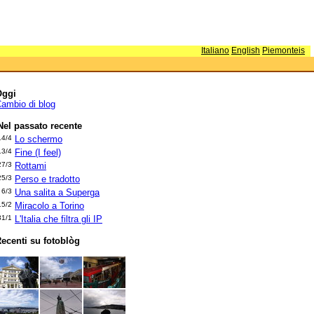
Italiano
English
Piemonteis
Oggi
ambio di blog
Nel passato recente
14/4
Lo schermo
13/4
Fine (I feel)
27/3
Rottami
25/3
Perso e tradotto
6/3
Una salita a Superga
15/2
Miracolo a Torino
31/1
L'Italia che filtra gli IP
ecenti su fotoblòg