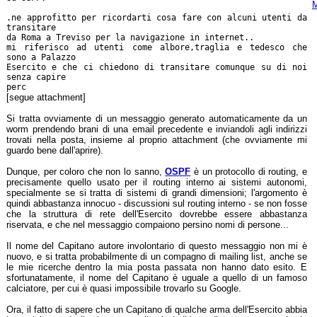
M
.ne approfitto per ricordarti cosa fare con alcuni utenti da
transitare
da Roma a Treviso per la navigazione in internet..
mi riferisco ad utenti come albore,traglia e tedesco che
sono a Palazzo
Esercito e che ci chiedono di transitare comunque su di noi
senza capire
perc
[segue attachment]
Si tratta ovviamente di un messaggio generato automaticamente da un
worm prendendo brani di una email precedente e inviandoli agli indirizzi
trovati nella posta, insieme al proprio attachment (che ovviamente mi
guardo bene dall'aprire).
Dunque, per coloro che non lo sanno,
OSPF
è un protocollo di routing, e
precisamente quello usato per il routing interno ai sistemi autonomi,
specialmente se si tratta di sistemi di grandi dimensioni; l'argomento è
quindi abbastanza innocuo - discussioni sul routing interno - se non fosse
che la struttura di rete dell'Esercito dovrebbe essere abbastanza
riservata, e che nel messaggio compaiono persino nomi di persone...
Il nome del Capitano autore involontario di questo messaggio non mi è
nuovo, e si tratta probabilmente di un compagno di mailing list, anche se
le mie ricerche dentro la mia posta passata non hanno dato esito. E
sfortunatamente, il nome del Capitano è uguale a quello di un famoso
calciatore, per cui è quasi impossibile trovarlo su Google.
Ora, il fatto di sapere che un Capitano di qualche arma dell'Esercito abbia