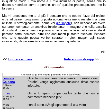
in qualche modo il mio nome e il mio indirizzo di posta, senza che io
riesca a ricordare come e perchè, un po' qualche preoccupazione me la
fa venire.
Ma mi preoccupa molto di più il pensare che le nostre forze dell'ordine,
oltre ad usare i programmi di posta notoriamente meno resistenti ai virus
(e insicuri strategicamente, come voi
già sapete
), non riescano ad avere
sui propri computer un antivirus funzionante. Immagino che nella casella
di posta di queste persone possano finire anche le email intercettate di
persone sotto inchiesta, oltre che documenti piuttosto riservati. Pensare
che tutto questo possa venire sparato in giro, magari agli stessi
intercettati, da un semplice worm è davvero inquietante.
--vb.
<<
Figuracce libere
Referendum di oggi
>>
<Commenti>
Attenzione: quanto segue potrebbe non essere vero.
Simone
gli antivirus non servono a niente in questo caso.
Caldana
Perche' venga aggiornato qualcuno deve essere
8 Giugno
infettato.
16:20
.mau.
Ormai lo spam rompe cosÃ¬ tanto che non si
12 Giugno
commenta neanche piÃº.
11:58
mau
non ci sono piÃ¹ gli spammer di una volta
12 Giugno