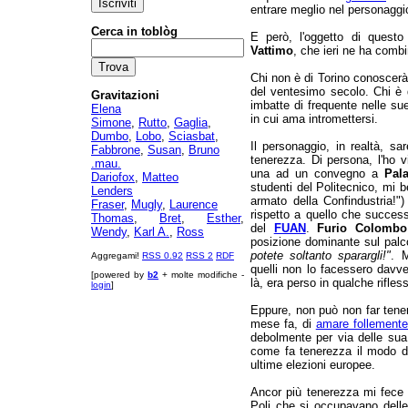
entrare meglio nel personaggio
Cerca in toblòg
E però, l'oggetto di questo
Vattimo
, che ieri ne ha combi
Chi non è di Torino conoscer
del ventesimo secolo. Chi è 
Gravitazioni
imbatte di frequente nelle sue 
Elena
in cui ama intromettersi.
Simone
,
Rutto
,
Gaglia
,
Dumbo
,
Lobo
,
Sciasbat
,
Il personaggio, in realtà, s
Fabbrone
,
Susan
,
Bruno
tenerezza. Di persona, l'ho v
.mau.
una ad un convegno a
Pal
Dariofox
,
Matteo
studenti del Politecnico, mi b
Lenders
armato della Confindustria!"
Fraser
,
Mugly
,
Laurence
rispetto a quello che succes
Thomas
,
Bret
,
Esther
,
del
FUAN
.
Furio Colombo
Wendy
,
Karl A.
,
Ross
posizione dominante sul palc
potete soltanto sparargli!"
. 
Aggregami!
RSS 0.92
RSS 2
RDF
quelli non lo facessero davve
[powered by
b2
+ molte modifiche -
là, era perso in qualche rifle
login
]
Eppure, non può non far tene
mese fa, di
amare follemente
debolmente per via delle su
come fa tenerezza il modo 
ultime elezioni europee.
Ancor più tenerezza mi fece q
Poli che si occupavano delle