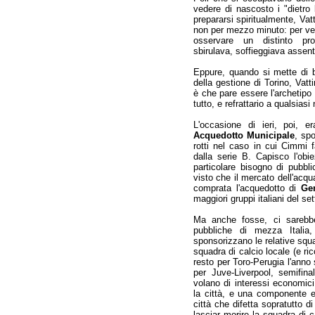
vedere di nascosto i "dietro l
prepararsi spiritualmente, Vat
non per mezzo minuto: per ven
osservare un distinto prof
sbirulava, soffieggiava assen
Eppure, quando si mette di b
della gestione di Torino, Vat
è che pare essere l'archetipo
tutto, e refrattario a qualsiasi 
L'occasione di ieri, poi, 
Acquedotto Municipale
, sp
rotti nel caso in cui Cimmi 
dalla serie B. Capisco l'obi
particolare bisogno di pubbl
visto che il mercato dell'acqu
comprata l'acquedotto di
Ge
maggiori gruppi italiani del set
Ma anche fosse, ci sarebbe
pubbliche di mezza Itali
sponsorizzano le relative squa
squadra di calcio locale (e ri
resto per Toro-Perugia l'anno 
per Juve-Liverpool, semifin
volano di interessi economic
la città, e una componente es
città che difetta sopratutto di 
lasciar morire la squadra di 