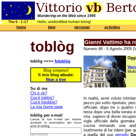
Wandering on the Web since 1995
Thu 6 - 1:17
Hello, unidentified human being!
home
blog
personal
activities
toblòg
Gianni Vattimo ha ro
Numero 86 - 5 Agosto 2005 (V
Oggi
toblòg <<>>
fotoblòg
Vec
Blog sospeso!
Molt
Il mio blog attuale:
Near a tree
Su di me
Chi è vb?
Cos'è toblòg?
In realtà, avrei voluto intitol
Cos'è fotoblòg?
pezzo più sotto riportato; per
La mia home page
ufficiale, dopo tre o quattro
testa dopo una bella serata 
toblòg per e-mail
vita, sapevo di dover recupe
Lascia la tua e-mail per essere
sigla ufficiale della giorna
avvisato in automatico dei nuovi
cucina mimando una and
post di toblòg.
inutilmente di far ridere (per
a quella del suo
gemello
Da