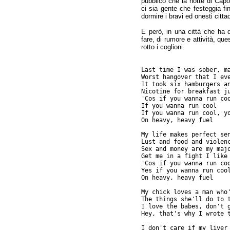
pubblico che la notte di Capod
ci sia gente che festeggia fin
dormire i bravi ed onesti citta
E però, in una città che ha d
fare, di rumore e attività, q
rotto i coglioni.
Last time I was sober, m
Worst hangover that I ev
It took six hamburgers a
Nicotine for breakfast j
'Cos if you wanna run co
If you wanna run cool
If you wanna run cool, y
On heavy, heavy fuel
My life makes perfect se
Lust and food and violen
Sex and money are my maj
Get me in a fight I like
'Cos if you wanna run co
Yes if you wanna run coo
On heavy, heavy fuel
My chick loves a man who
The things she'll do to 
I love the babes, don't 
Hey, that's why I wrote 
I don't care if my liver