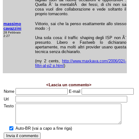
Quella Ã¨ la mentalitÃ dei fessi, di chi non sa
cosa vuol dire collaborazione e vede soltanto il
proprio tornaconto.
massimo
Vittorio, sai che la penso esattamente allo stesso
cavazzini
modo :-)
28 Febbraio
2:27
Una sola cosa: il traffic shaping degli ISP non Ã¨
presunto. Libero e Fastweb lo dichiarano
apertamente, ma molti altri provider usano questa
tecnica senza dichiararlo.
(my 2 cents,
http://www.maxkava.com/2006/02/i-
filtri-al-p2 p.html
)
<Lascia un commento>
Nome
E-mail
Url
Testo
Auto-BR (vai a capo a fine riga)