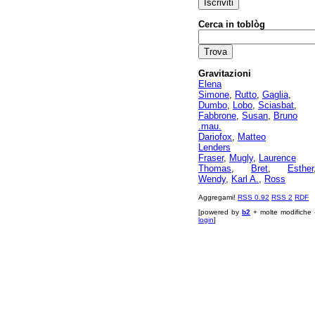
Cerca in toblòg
Gravitazioni
Elena
Simone
,
Rutto
,
Gaglia
,
Dumbo
,
Lobo
,
Sciasbat
,
Fabbrone
,
Susan
,
Bruno
.mau.
Dariofox
,
Matteo
Lenders
Fraser
,
Mugly
,
Laurence
Thomas
,
Bret
,
Esther
Wendy
,
Karl A.
,
Ross
Aggregami!
RSS 0.92
RSS 2
RDF
[powered by
b2
+ molte modifiche 
login
]