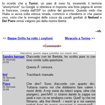
Io ricordo che a
Tunisi
, un paio di mesi fa, inserendo il termine
"anonymizer" su Google si otteneva in risposta una finta pagina di errore
in francese, creata dall'ISP su ordine del governo. Quando vedo che
l'Italia si avvia sulla stessa strada, comincio a chiedermi in che paese
vivo, visto che le immagini delle cosce da cavalli gonfiati di
Nedved
e
Del Piero
ormai valgono più della nostra libertà.
--vb.
<<
Beppe Grillo ha rotto i coglioni
Miracolo a Torino
>>
<Commenti>
Attenzione: quanto segue potrebbe non essere vero.
Sandro kensan
D'accordo con lei Bertola, ho scritto pure io con
31 Gennaio
tono simile sulla questione.
10:55
Questa Ã¨ censura.
fmf
Trackback manuale.
31 Gennaio
13:46
Piero
Che dire? Sono d'accordo con quanto dici.
31 Gennaio
Tuttavia siamo noi che dobbiamo fare valere i
15:58
nostri diritti. A me viene da riderci sopra, oltre che
piangerci, perchÃ© ci stiamo dando la zappa sui
piedi e non ce ne rendiamo conto. Quell' ip che noi
filtriamo, alla fine filtrerÃ i nostri ip e noi saremo
tagliati fuori da nuove occasioni e opportunitÃ .