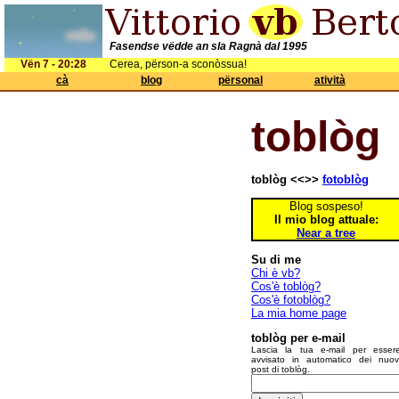
Fasendse vëdde an sla Ragnà dal 1995
Vën 7 - 20:28
Cerea, përson-a sconòssua!
cà
blog
përsonal
atività
toblòg
toblòg <<>>
fotoblòg
Blog sospeso!
Il mio blog attuale:
Near a tree
Su di me
Chi è vb?
Cos'è toblòg?
Cos'è fotoblòg?
La mia home page
toblòg per e-mail
Lascia la tua e-mail per esser
avvisato in automatico dei nuov
post di toblòg.