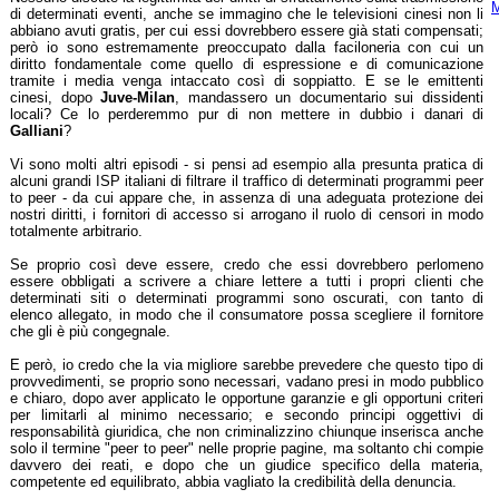
M
di determinati eventi, anche se immagino che le televisioni cinesi non li
abbiano avuti gratis, per cui essi dovrebbero essere già stati compensati;
però io sono estremamente preoccupato dalla faciloneria con cui un
diritto fondamentale come quello di espressione e di comunicazione
tramite i media venga intaccato così di soppiatto. E se le emittenti
cinesi, dopo
Juve-Milan
, mandassero un documentario sui dissidenti
locali? Ce lo perderemmo pur di non mettere in dubbio i danari di
Galliani
?
Vi sono molti altri episodi - si pensi ad esempio alla presunta pratica di
alcuni grandi ISP italiani di filtrare il traffico di determinati programmi peer
to peer - da cui appare che, in assenza di una adeguata protezione dei
nostri diritti, i fornitori di accesso si arrogano il ruolo di censori in modo
totalmente arbitrario.
Se proprio così deve essere, credo che essi dovrebbero perlomeno
essere obbligati a scrivere a chiare lettere a tutti i propri clienti che
determinati siti o determinati programmi sono oscurati, con tanto di
elenco allegato, in modo che il consumatore possa scegliere il fornitore
che gli è più congegnale.
E però, io credo che la via migliore sarebbe prevedere che questo tipo di
provvedimenti, se proprio sono necessari, vadano presi in modo pubblico
e chiaro, dopo aver applicato le opportune garanzie e gli opportuni criteri
per limitarli al minimo necessario; e secondo principi oggettivi di
responsabilità giuridica, che non criminalizzino chiunque inserisca anche
solo il termine "peer to peer" nelle proprie pagine, ma soltanto chi compie
davvero dei reati, e dopo che un giudice specifico della materia,
competente ed equilibrato, abbia vagliato la credibilità della denuncia.