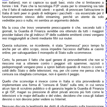
non italiano); non si capisce su quali basi, visto che si limitavano a
fornire i link. Pare che la tecnologia P2P usata per lo streaming sia tale
che il fatto di radunare molti utenti - e quindi, di provocare l'attivazione in
Italia di tanti peer in grado di redirigere i pacchetti - sia essenziale per il
funzionamento stesso dello streaming, perché un utente da solo
A
vedrebbe poco o nulla; mi sembra un argomento debole.
A
M
Ma la cosa che trovo veramente preoccupante è che, secondo tutti i
F
giornali, la Guardia di Finanza avrebbe ora ottenuto da tutti i maggiori
G
provider italiani che gli indirizzi IP delle suddette emittenti cinesi vengano
D
resi irraggiungibili ai clienti mediante filtri sui router.
N
O
Questa soluzione, se ricorderete, è stata "promessa" poco tempo fa
S
anche per un altro scopo, ossia impedire l'accesso dall'Italia ai casinò
A
online, per salvaguardare il monopolio di Stato sulle scommesse.
L
,
D
Certo, fa pensare il fatto che quel genere di provvedimenti che non si
O
riescono mai a ottenere contro i peggiori siti spammer, razzisti o
S
pedopornografi vengano presi a spron battuto quando di mezzo ci sono i
A
soldi dello Stato o delle televisioni; ma, per chi come me pensa che la
-
M
censura sia sbagliata comunque, non è questo il peggio.
F
G
Quello che sconvolge è invece come in Italia si stia provvedendo a
D
implementare una forma di "censura di Stato" sulla rete, in cui senza
N
alcun tipo di scrutinio pubblico o di garanzia legale la Guardia di Finanza
O
e gli ISP, magari su pressione di attori privati ancora più forti come le
S
televisioni o le major dell'audio e del video, decidono che cosa gli italiani
A
devono o non devono poter vedere su Internet.
L
G
Nessuno discute la legittimità dei diritti di sfruttamento sulla trasmissione