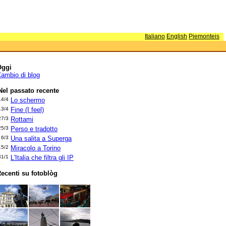
Italiano
English
Piemonteis
Oggi
ambio di blog
Nel passato recente
14/4
Lo schermo
13/4
Fine (I feel)
27/3
Rottami
25/3
Perso e tradotto
6/3
Una salita a Superga
15/2
Miracolo a Torino
31/1
L'Italia che filtra gli IP
ecenti su fotoblòg