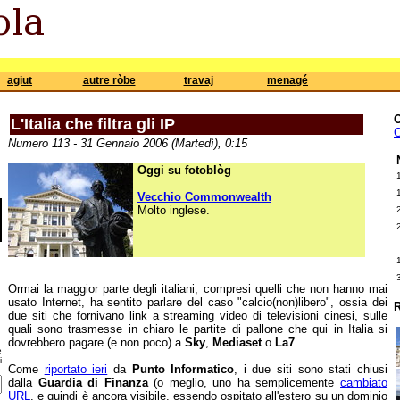
agiut
autre ròbe
travaj
menagé
L'Italia che filtra gli IP
C
Numero 113 - 31 Gennaio 2006 (Martedì), 0:15
Oggi su fotoblòg
Vecchio Commonwealth
Molto inglese.
Ormai la maggior parte degli italiani, compresi quelli che non hanno mai
usato Internet, ha sentito parlare del caso "calcio(non)libero", ossia dei
R
due siti che fornivano link a streaming video di televisioni cinesi, sulle
quali sono trasmesse in chiaro le partite di pallone che qui in Italia si
dovrebbero pagare (e non poco) a
Sky
,
Mediaset
o
La7
.
e
i
Come
riportato ieri
da
Punto Informatico
, i due siti sono stati chiusi
dalla
Guardia di Finanza
(o meglio, uno ha semplicemente
cambiato
URL
, e quindi è ancora visibile, essendo ospitato all'estero su un dominio