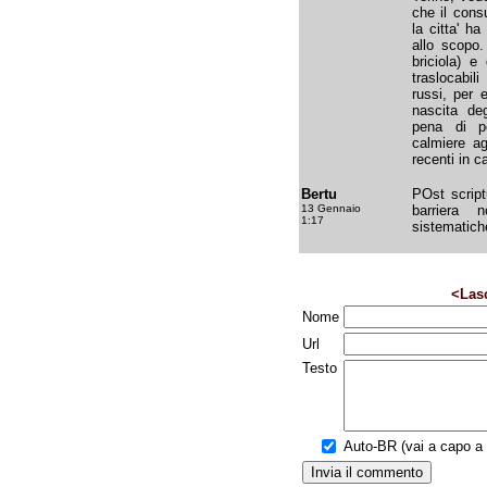
che il cons
la citta' h
allo scopo.
briciola) e
traslocabil
russi, per 
nascita deg
pena di p
calmiere ag
recenti in 
Bertu
POst scrip
13 Gennaio
barriera 
1:17
sistematich
<Las
Nome
Url
Testo
Auto-BR (vai a capo a f