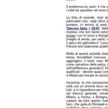
Il problemuccio, però, è che
i soldi da spendere nel resto 
La lista di aziende,
fuori d
particolare crisi
, negli ultimi
torinese, in termini di post
Telecom Italia
a
SEAT
, dall
imprese che non fanno notiz
gruppo
con la testa a Bologna
(meglio di niente, per carità
il gioco più gettonato è
"cosa
Persino enti totalmente pubbli
Molte di queste aziende stanno
teoria, dovrebbero crescere 
aggiungerci il triste caso
Vi
come salvatrice della patria
nell'indifferenza generale?) O
qualificati - devono quasi c
a Milano per trovare un lavor
Insomma, la mia sensazione
città con un enorme buco ec
tutti, e si ingrandisce per mil
nel silenzio generale, chi
Milano, a Parma, a Bologna
coperto da tutto questo ma
farci, che parla di Olimpiadi e
padiglioni dove spiegare a