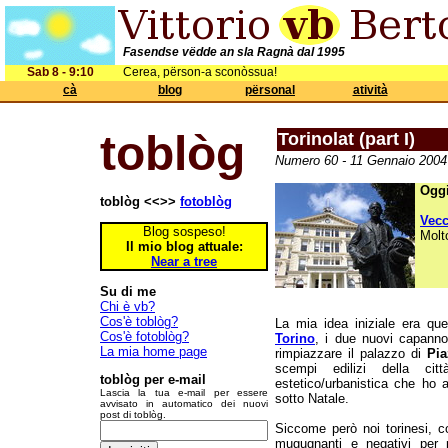
Fasendse vëdde an sla Ragnà dal 1995
Sab 8 - 9:10
Cerea, përson-a sconòssua!
cà
blog
përsonal
atività
toblòg
Torinolat (part I)
Numero 60 - 11 Gennaio 2004
Oggi
toblòg <<>>
fotoblòg
Vec
Blog sospeso!
Molt
Il mio blog attuale:
Near a tree
Su di me
Chi è vb?
Cos'è toblòg?
La mia idea iniziale era que
Cos'è fotoblòg?
Torino
, i due nuovi capann
La mia home page
rimpiazzare il palazzo di
Pi
scempi edilizi della cit
toblòg per e-mail
estetico/urbanistica che ho 
Lascia la tua e-mail per essere
sotto Natale.
avvisato in automatico dei nuovi
post di toblòg.
Siccome però noi torinesi, 
mugugnanti e negativi per 