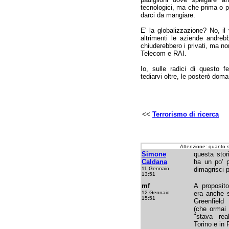
tecnologici, ma che prima o po
darci da mangiare.
E' la globalizzazione? No, i
altrimenti le aziende andreb
chiuderebbero i privati, ma no
Telecom e RAI.
Io, sulle radici di questo 
tediarvi oltre, le posterò doma
<<
Terrorismo di ricerca
Attenzione: quanto 
Simone
questa stor
Caldana
ha un po' 
11 Gennaio
dimagrisci 
13:51
mf
A proposito
12 Gennaio
era anche s
15:51
Greenfield
(che ormai 
"stava real
Torino e in