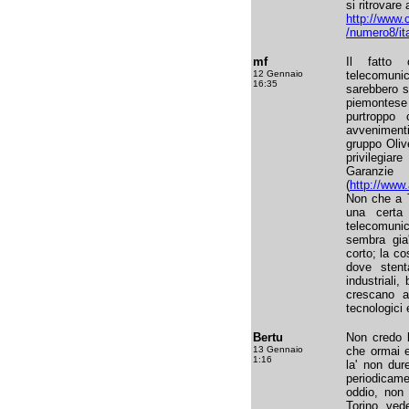
si ritrovare 
http://www.
/numero8/it
mf
Il fatto
12 Gennaio
telecomun
16:35
sarebbero st
piemontese 
purtroppo 
avvenimenti
gruppo Oliv
privilegiare
Garanz
(
http://www.
Non che a T
una certa 
telecomunic
sembra gia'
corto; la c
dove stenta
industriali,
crescano al
tecnologici 
Bertu
Non credo l
13 Gennaio
che ormai 
1:16
la' non dur
periodicamen
oddio, non
Torino, vede