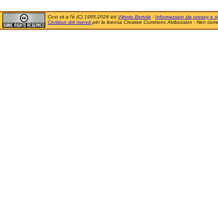
Cost sit a l'è (C) 1995-2026 ëd
Vittorio Bertola
-
Informassion sla privacy e si
Certidun drit riservà
për la licensa Creative Commons Atribussion - Nen comer