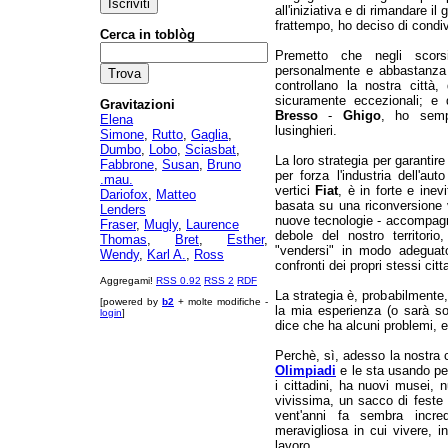
all'iniziativa e di rimandare il
frattempo, ho deciso di condivi
Cerca in toblòg
Premetto che negli scor
personalmente e abbastanza 
controllano la nostra città
sicuramente eccezionali; e d
Gravitazioni
Bresso
-
Ghigo
, ho sempr
Elena
lusinghieri.
Simone
,
Rutto
,
Gaglia
,
Dumbo
,
Lobo
,
Sciasbat
,
La loro strategia per garantire
Fabbrone
,
Susan
,
Bruno
per forza l'industria dell'au
.mau.
vertici
Fiat
, è in forte e inevi
Dariofox
,
Matteo
basata su una riconversione v
Lenders
nuove tecnologie - accompagn
Fraser
,
Mugly
,
Laurence
debole del nostro territori
Thomas
,
Bret
,
Esther
,
"vendersi" in modo adeguato
Wendy
,
Karl A.
,
Ross
confronti dei propri stessi citta
Aggregami!
RSS 0.92
RSS 2
RDF
La strategia è, probabilmente,
[powered by
b2
+ molte modifiche -
la mia esperienza (o sarà so
login
]
dice che ha alcuni problemi, 
Perchè, sì, adesso la nostra c
Olimpiadi
e le sta usando pe
i cittadini, ha nuovi musei, 
vivissima, un sacco di feste 
vent'anni fa sembra incre
meravigliosa in cui vivere, in
lavoro.