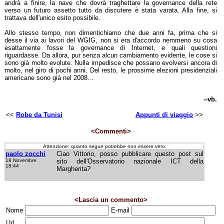
andrà a finire, la nave che dovrà traghettare la governance della rete
verso un futuro assetto tutto da discutere è stata varata. Alla fine, si
trattava dell'unico esito possibile.
Allo stesso tempo, non dimentichiamo che due anni fa, prima che si
desse il via ai lavori del WGIG, non si era d'accordo nemmeno su cosa
esattamente fosse la governance di Internet, e quali questioni
riguardasse. Da allora, pur senza alcun cambiamento evidente, le cose si
sono già molto evolute. Nulla impedisce che possano evolversi ancora di
molto, nel giro di pochi anni. Del resto, le prossime elezioni presidenziali
americane sono già nel 2008...
--vb.
<<
Robe da Tunisi
Appunti di viaggio
>>
<Commenti>
Attenzione: quanto segue potrebbe non essere vero.
paolo zocchi
Ciao Vittorio, posso pubblicare questo post sul
18 Novembre
sito dell'Osservatorio nazionale ICT della
18:44
Margherita?
<Lascia un commento>
Nome
E-mail
Url