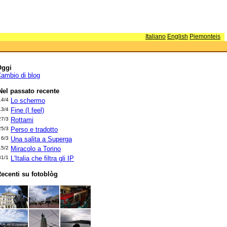
Italiano
English
Piemonteis
Oggi
ambio di blog
Nel passato recente
14/4
Lo schermo
13/4
Fine (I feel)
27/3
Rottami
25/3
Perso e tradotto
6/3
Una salita a Superga
15/2
Miracolo a Torino
31/1
L'Italia che filtra gli IP
ecenti su fotoblòg