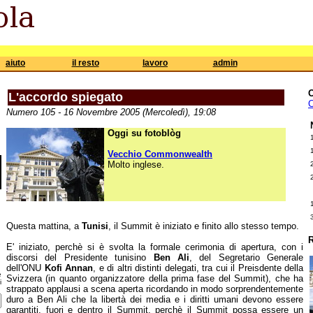
aiuto
il resto
lavoro
admin
L'accordo spiegato
C
Numero 105 - 16 Novembre 2005 (Mercoledì), 19:08
Oggi su fotoblòg
Vecchio Commonwealth
Molto inglese.
Questa mattina, a
Tunisi
, il Summit è iniziato e finito allo stesso tempo.
R
E' iniziato, perchè si è svolta la formale cerimonia di apertura, con i
discorsi del Presidente tunisino
Ben Ali
, del Segretario Generale
dell'ONU
Kofi Annan
, e di altri distinti delegati, tra cui il Preisdente della
e
Svizzera (in quanto organizzatore della prima fase del Summit), che ha
i
strappato applausi a scena aperta ricordando in modo sorprendentemente
duro a Ben Ali che la libertà dei media e i diritti umani devono essere
garantiti, fuori e dentro il Summit, perchè il Summit possa essere un