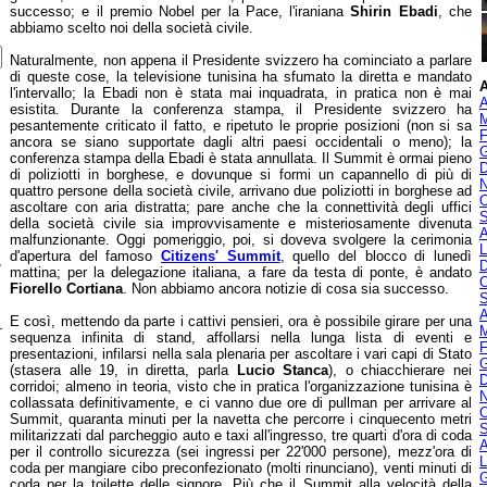
successo; e il premio Nobel per la Pace, l'iraniana
Shirin Ebadi
, che
abbiamo scelto noi della società civile.
Naturalmente, non appena il Presidente svizzero ha cominciato a parlare
di queste cose, la televisione tunisina ha sfumato la diretta e mandato
A
l'intervallo; la Ebadi non è stata mai inquadrata, in pratica non è mai
A
esistita. Durante la conferenza stampa, il Presidente svizzero ha
M
pesantemente criticato il fatto, e ripetuto le proprie posizioni (non si sa
F
ancora se siano supportate dagli altri paesi occidentali o meno); la
G
conferenza stampa della Ebadi è stata annullata. Il Summit è ormai pieno
D
di poliziotti in borghese, e dovunque si formi un capannello di più di
N
quattro persone della società civile, arrivano due poliziotti in borghese ad
O
ascoltare con aria distratta; pare anche che la connettività degli uffici
S
della società civile sia improvvisamente e misteriosamente divenuta
A
malfunzionante. Oggi pomeriggio, poi, si doveva svolgere la cerimonia
L
d'apertura del famoso
Citizens' Summit
, quello del blocco di lunedì
,
D
mattina; per la delegazione italiana, a fare da testa di ponte, è andato
O
Fiorello Cortiana
. Non abbiamo ancora notizie di cosa sia successo.
S
A
E così, mettendo da parte i cattivi pensieri, ora è possibile girare per una
-
M
sequenza infinita di stand, affollarsi nella lunga lista di eventi e
F
presentazioni, infilarsi nella sala plenaria per ascoltare i vari capi di Stato
G
(stasera alle 19, in diretta, parla
Lucio Stanca
), o chiacchierare nei
D
corridoi; almeno in teoria, visto che in pratica l'organizzazione tunisina è
N
collassata definitivamente, e ci vanno due ore di pullman per arrivare al
O
Summit, quaranta minuti per la navetta che percorre i cinquecento metri
S
militarizzati dal parcheggio auto e taxi all'ingresso, tre quarti d'ora di coda
A
per il controllo sicurezza (sei ingressi per 22'000 persone), mezz'ora di
L
coda per mangiare cibo preconfezionato (molti rinunciano), venti minuti di
G
coda per la toilette delle signore. Più che il Summit alla velocità della