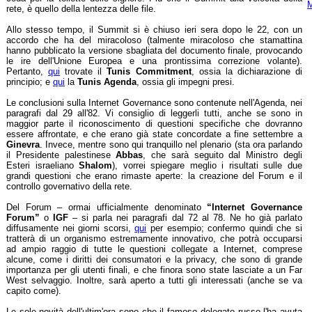
M
rete, è quello della lentezza delle file.
Allo stesso tempo, il Summit si è chiuso ieri sera dopo le 22, con un
accordo che ha del miracoloso (talmente miracoloso che stamattina
hanno pubblicato la versione sbagliata del documento finale, provocando
le ire dell'Unione Europea e una prontissima correzione volante).
Pertanto,
qui
trovate il
Tunis Commitment
, ossia la dichiarazione di
principio; e
qui
la
Tunis Agenda
, ossia gli impegni presi.
Le conclusioni sulla Internet Governance sono contenute nell'Agenda, nei
paragrafi dal 29 all'82. Vi consiglio di leggerli tutti, anche se sono in
maggior parte il riconoscimento di questioni specifiche che dovranno
essere affrontate, e che erano già state concordate a fine settembre a
Ginevra
. Invece, mentre sono qui tranquillo nel plenario (sta ora parlando
il Presidente palestinese
Abbas
, che sarà seguito dal Ministro degli
Esteri israeliano
Shalom
), vorrei spiegare meglio i risultati sulle due
grandi questioni che erano rimaste aperte: la creazione del Forum e il
controllo governativo della rete.
Del Forum – ormai ufficialmente denominato
“Internet Governance
Forum”
o
IGF
– si parla nei paragrafi dal 72 al 78. Ne ho già parlato
diffusamente nei giorni scorsi,
qui
per esempio; confermo quindi che si
tratterà di un organismo estremamente innovativo, che potrà occuparsi
ad ampio raggio di tutte le questioni collegate a Internet, comprese
alcune, come i diritti dei consumatori e la privacy, che sono di grande
importanza per gli utenti finali, e che finora sono state lasciate a un Far
West selvaggio. Inoltre, sarà aperto a tutti gli interessati (anche se va
capito come).
Le sole novità dell'ultim'ora sono che il famoso delegato russo l'ha avuta