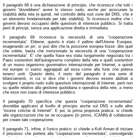
Il paragrafo 68 è una dichiarazione di principio, che riconosce che tutti i
governi “dovrebbero” avere lo stesso ruolo, anche per assicurare la
stabilità della rete (e quindi, nel controllo della root zone del DNS, che è
un elemento fondamentale per tale stabilità). Si riconosce inoltre che i
governi devono occuparsi delle questioni di interesse pubblico. Si tratta
però di principi, senza una applicazione diretta e immediata.
Il paragrafo 69 riconosce la necessità di una “cooperazione
incrementata”. Ebbene, questo è stato il pallino dell'Unione Europea:
esagerando un po', si può dire che la posizione europea fosse: dite quel
che volete, basta che menzioniate la necessità di una “cooperazione
incrementata”. E' che quella frase era stata lungamente negoziata tra i
Paesi sostenitori dell'autogoverno completo della rete e quelli sostenitori
di un nuovo organismo governativo internazionale per Internet, e quindi
noi europei ci siamo aggrappati ad essa come alla fune che poteva
tenerci uniti. Questo detto, il resto del paragrafo è una serie di
bilanciamenti, in cui si dice che i governi devono essere abilitati a
svolgere il proprio ruolo sulle questioni internazionali di Internet, però non
su quelle relative alla gestione quotidiana e operativa della rete, a meno
che esse non siano di interesse pubblico.
Il paragrafo 70 specifica che questa “cooperazione incrementata”
dovrebbe applicarsi al livello di principio anche sul DNS e sulle altre
“risorse critiche di Internet”. E poi, la prima proposta pratica: si chiede
alle organizzazioni che se ne occupano (in primis, ICANN) di collaborare
per creare tale cooperazione.
Il paragrafo 71, infine, è l'unico pratico: si chiede a Kofi Annan di iniziare
il processo che porterà alla “cooperazione incrementata”, coinvolgendo