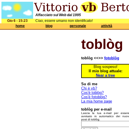
Affacciato sul Web dal 1995
Gio 6 - 15:23
Ciao, essere umano non identificato!
home
blog
personale
attività
toblòg
toblòg <<>>
fotoblòg
Blog sospeso!
Il mio blog attuale:
Near a tree
Su di me
Chi è vb?
Cos'è toblòg?
Cos'è fotoblòg?
La mia home page
toblòg per e-mail
Lascia la tua e-mail per esser
avvisato in automatico dei nuov
post di toblòg.