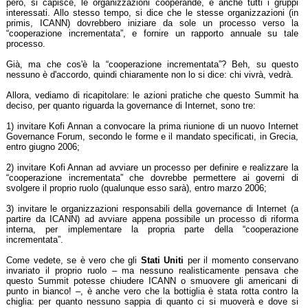
però, si capisce, le organizzazioni cooperande, e anche tutti i gruppi
interessati. Allo stesso tempo, si dice che le stesse organizzazioni (in
primis, ICANN) dovrebbero iniziare da sole un processo verso la
“cooperazione incrementata”, e fornire un rapporto annuale su tale
processo.
Già, ma che cos'è la “cooperazione incrementata”? Beh, su questo
nessuno è d'accordo, quindi chiaramente non lo si dice: chi vivrà, vedrà.
Allora, vediamo di ricapitolare: le azioni pratiche che questo Summit ha
deciso, per quanto riguarda la governance di Internet, sono tre:
1) invitare Kofi Annan a convocare la prima riunione di un nuovo Internet
Governance Forum, secondo le forme e il mandato specificati, in Grecia,
entro giugno 2006;
2) invitare Kofi Annan ad avviare un processo per definire e realizzare la
“cooperazione incrementata” che dovrebbe permettere ai governi di
svolgere il proprio ruolo (qualunque esso sarà), entro marzo 2006;
3) invitare le organizzazioni responsabili della governance di Internet (a
partire da ICANN) ad avviare appena possibile un processo di riforma
interna, per implementare la propria parte della “cooperazione
incrementata”.
Come vedete, se è vero che gli
Stati Uniti
per il momento conservano
invariato il proprio ruolo – ma nessuno realisticamente pensava che
questo Summit potesse chiudere ICANN o smuovere gli americani di
punto in bianco! –, è anche vero che la bottiglia è stata rotta contro la
chiglia: per quanto nessuno sappia di quanto ci si muoverà e dove si