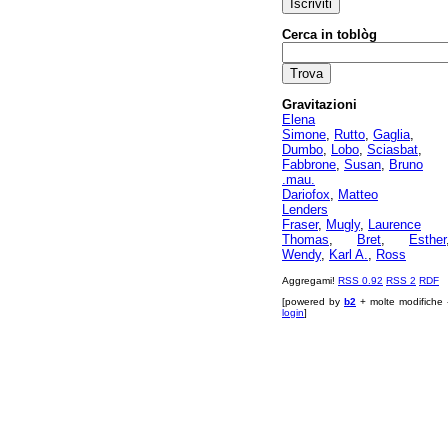
Cerca in toblòg
Gravitazioni
Elena
Simone
,
Rutto
,
Gaglia
,
Dumbo
,
Lobo
,
Sciasbat
,
Fabbrone
,
Susan
,
Bruno
.mau.
Dariofox
,
Matteo
Lenders
Fraser
,
Mugly
,
Laurence
Thomas
,
Bret
,
Esther
Wendy
,
Karl A.
,
Ross
Aggregami!
RSS 0.92
RSS 2
RDF
[powered by
b2
+ molte modifiche 
login
]