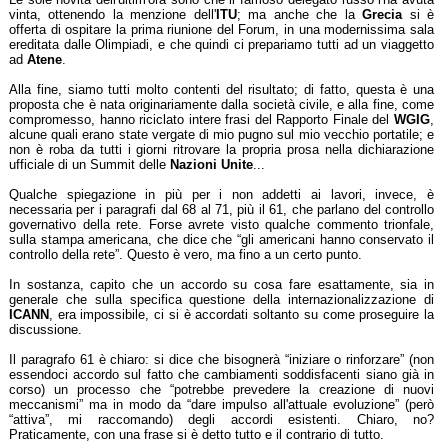
vinta, ottenendo la menzione dell'
ITU
; ma anche che la
Grecia
si è
offerta di ospitare la prima riunione del Forum, in una modernissima sala
ereditata dalle Olimpiadi, e che quindi ci prepariamo tutti ad un viaggetto
ad
Atene
.
Alla fine, siamo tutti molto contenti del risultato; di fatto, questa è una
proposta che è nata originariamente dalla società civile, e alla fine, come
compromesso, hanno riciclato intere frasi del Rapporto Finale del
WGIG
,
alcune quali erano state vergate di mio pugno sul mio vecchio portatile; e
non è roba da tutti i giorni ritrovare la propria prosa nella dichiarazione
ufficiale di un Summit delle
Nazioni Unite
...
Qualche spiegazione in più per i non addetti ai lavori, invece, è
necessaria per i paragrafi dal 68 al 71, più il 61, che parlano del controllo
governativo della rete. Forse avrete visto qualche commento trionfale,
sulla stampa americana, che dice che “gli americani hanno conservato il
controllo della rete”. Questo è vero, ma fino a un certo punto.
In sostanza, capito che un accordo su cosa fare esattamente, sia in
generale che sulla specifica questione della internazionalizzazione di
ICANN
, era impossibile, ci si è accordati soltanto su come proseguire la
discussione.
Il paragrafo 61 è chiaro: si dice che bisognerà “iniziare o rinforzare” (non
essendoci accordo sul fatto che cambiamenti soddisfacenti siano già in
corso) un processo che “potrebbe prevedere la creazione di nuovi
meccanismi” ma in modo da “dare impulso all'attuale evoluzione” (però
“attiva”, mi raccomando) degli accordi esistenti. Chiaro, no?
Praticamente, con una frase si è detto tutto e il contrario di tutto.