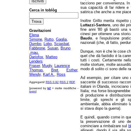
tacciono per convenienza. In 
sua capacità di far ridere e f
Cerca in toblòg
satirica che anche a me piac
Inoltre Grillo merita rispett
Luttazzi-Santoro
, uno dei pri
fine anni '80 gli bastò una 
Gravitazioni
cinesi per ottenere una storic
Elena
Baudo
, e l'espulsione prat
Simone
,
Rutto
,
Gaglia
,
nazionali (che, di fatto, perdur
Dumbo
,
Lobo
,
Sciasbat
,
Fabbrone
,
Susan
,
Bruno
Dunque, non è che le cose che
.mau.
quel che dà fastidio è la caren
Dariofox
,
Matteo
tutti i costi. Certamente nell
Lenders
molte storture, molte assurdit
Fraser
,
Mugly
,
Laurence
modo di solito ci sono delle ra
Thomas
,
Bret
,
Esther
,
Wendy
,
Karl A.
,
Ross
Ad esempio, per citare uno dei
saccente di successo raccon
Aggregami!
RSS 0.92
RSS 2
RDF
italiani in Olanda, incrociano
[powered by
b2
+ molte modifiche -
Italia; ma forse bisognerebb
login
]
di produzione e distribuzione 
limite, gli sprechi e gli s
ambientale, abbia eliminato 
si stava dopo la guerra).
E quindi, quando come in que
la preservazione di uno d
cominciare a rimbalzare sul
b
allineati, dando il via alla 