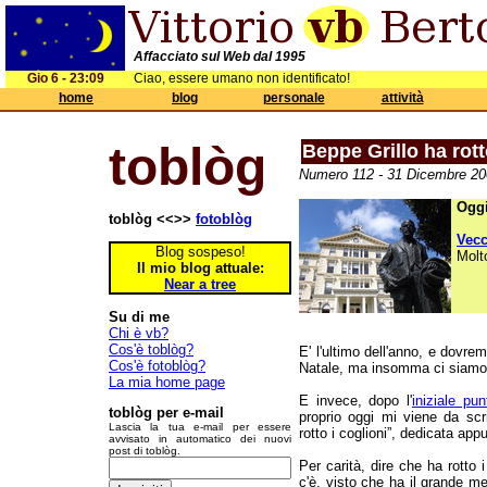
Affacciato sul Web dal 1995
Gio 6 - 23:09
Ciao, essere umano non identificato!
home
blog
personale
attività
toblòg
Beppe Grillo ha rott
Numero 112 - 31 Dicembre 200
Oggi
toblòg <<>>
fotoblòg
Vec
Blog sospeso!
Molt
Il mio blog attuale:
Near a tree
Su di me
Chi è vb?
Cos'è toblòg?
E' l'ultimo dell'anno, e dovre
Cos'è fotoblòg?
Natale, ma insomma ci siamo 
La mia home page
E invece, dopo l'
iniziale pun
toblòg per e-mail
proprio oggi mi viene da scr
Lascia la tua e-mail per essere
rotto i coglioni”, dedicata ap
avvisato in automatico dei nuovi
post di toblòg.
Per carità, dire che ha rotto 
c'è, visto che ha il grande me