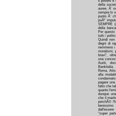
il povero e 
della socie
auree, Ã¨ ov
sempre lo s
punto Ã¨ ch
puÃ² imputa
SEMPRE (al
della banca
Per questo 
tutti i polit
Quindi non
degni di ra
nemmeno i g
moralismi, 
bravi", olt
una concezio
Auriti, doc
Bankitalia,
Roma, Atto 
alla modal
condannato
pagare una p
fatto che ta
quanto l'em
dunque una
che il marit
perchÃ© l'h
benissimo
dall'essere
"super part