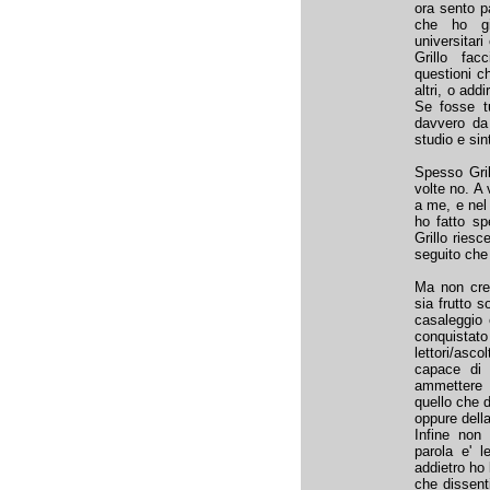
ora sento p
che ho gi
universitar
Grillo fac
questioni c
altri, o add
Se fosse t
davvero da 
studio e sint
Spesso Gril
volte no. A
a me, e nel 
ho fatto sp
Grillo riesc
seguito che
Ma non cred
sia frutto s
casaleggio 
conquista
lettori/asc
capace di 
ammettere 
quello che d
oppure della
Infine non
parola e' l
addietro ho 
che dissenti