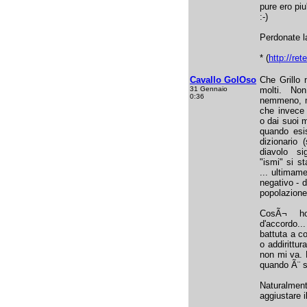
pure ero pi
:-)
Perdonate la
* (
http://retel
Cavallo GolOso
Che Grillo 
31 Gennaio
molti. No
0:36
nemmeno, mol
che invece 
o dai suoi 
quando esi
dizionario 
diavolo si
"ismi" si s
... ultimam
negativo - 
popolazione
CosÃ¬ ho
d'accordo..
battuta a c
o addirittur
non mi va. 
quando Ã¨ st
Naturalmen
aggiustare il