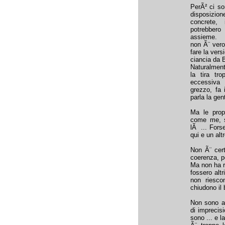
PerÃ² ci so
disposizio
concrete,
potrebber
assieme.
non Ã¨ vero
fare la vers
ciancia da B
Naturalment
la tira tr
eccessiva 
grezzo, fa 
parla la gen
Ma le prop
come me, s
lÃ ... Fors
qui e un altr
Non Ã¨ cert
coerenza, p
Ma non ha ro
fossero alt
non riescon
chiudono il 
Non sono ass
di imprecis
sono ... e 