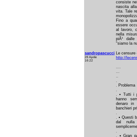
consiste nel
nascita all
vita. Tale r
monopolizz
Fino a quan
essere occu
al lavoro, 
nella misur
piÃ¹ dalle
"siamo la nu
sandropascucci
Le censure 
26 Aprile
http://lece
16:22
....
...
..
.
. Problema
.
. • Tutti i 
hanno sem
denaro in 
banchieri pri
.
. • Questi b
dal nulla
sempliceme
.
. • Gran pa