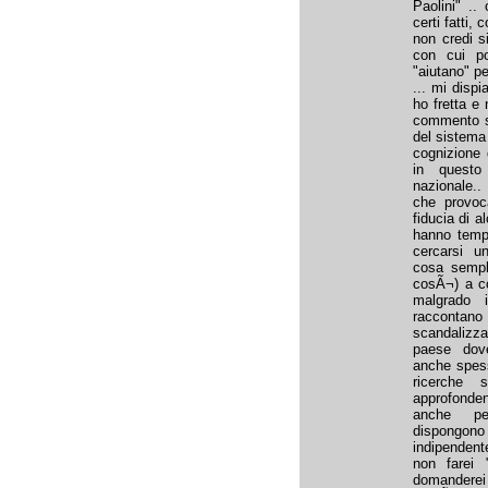
Paolini" ..
certi fatti, 
non credi si
con cui po
"aiutano" pe
... mi disp
ho fretta e 
commento si
del sistema
cognizione d
in questo 
nazionale..
che provoc
fiducia di 
hanno tempo
cercarsi u
cosa sempl
cosÃ¬) a co
malgrado i
raccontano 
scandalizz
paese dove
anche spess
ricerche 
approfonden
anche pe
dispongono 
indipendent
non farei 
domanderei 