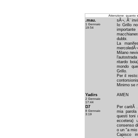
Attenzione: quanto 
.mau.
sÃ¬, Ã¨ invi
1 Gennaio
Io Grillo n
19:54
importante
macchianer
dubbi.
La manifes
mercoledÃ¬,
Milano nevi
l'autostra
ritardo boi
mondo quel
Grillo.
Per il rest
contorsion
Minimo se n
Yadirs
AMEN
2 Gennaio
17:44
D7
Per caritÃ .
8 Gennaio
mia parola
3:19
questi toni (
eccetera)
consenso d
o un "a mio 
Capisco in