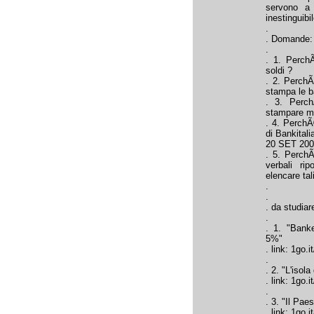
servono a 
inestinguibi
.
. Domande:
.
. 1. Perch
soldi ?
. 2. Perch
stampa le 
. 3. Perch
stampare mo
. 4. PerchÃ
di Bankitali
20 SET 200
. 5. PerchÃ
verbali ri
elencare tal
.
.
. da studiar
.
. 1. "Banke
5%"
. link: 1go.i
.
. 2. "L'isola
. link: 1go.i
.
. 3. "Il Paes
. link: 1go.i