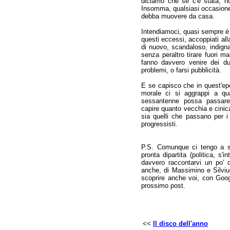
diciamo che se c'è stata, n
Insomma, qualsiasi occasione 
debba muovere da casa.
Intendiamoci, quasi sempre è m
questi eccessi, accoppiati al
di nuovo, scandaloso, indigna
senza peraltro tirare fuori ma
fanno davvero venire dei du
problemi, o farsi pubblicità.
E se capisco che in quest'ep
morale ci si aggrappi a qu
sessantenne possa passare 
capire quanto vecchia e cinica
sia quelli che passano per i
progressisti.
P.S. Comunque ci tengo a so
pronta dipartita (politica, s'i
davvero raccontarvi un po' d
anche, di Massimino e Silviuc
scoprire anche voi, con Goog
prossimo post.
<<
Il disco dell'anno