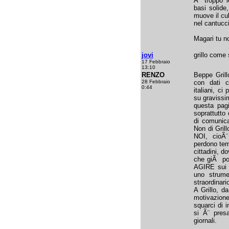
Ã¨ troppo l
basi solide,
muove il cu
nel cantucci
Magari tu no
jovi
grillo come
17 Febbraio
13:10
RENZO
Beppe Grill
28 Febbraio
con dati c
0:44
italiani, ci
su gravissim
questa pagi
soprattutto
di comunica
Non di Gril
NOI, cioÃ¨ 
perdono tem
cittadini, d
che giÃ po
AGIRE sui 
uno strume
straordinari
A Grillo, d
motivazion
squarci di 
si Ã¨ presa
giornali.