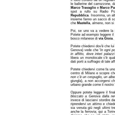
le ballerine del carrozzone, 
Marco Travaglio
e
Marco Pa
spot a rullo su Radio Pop
Repubblica
. Insomma, un alt
insieme fanno un sacco di sold
che
Mastella
, almeno, non si 
Poi, se uno va a vedere la 
Potete ad esempio leggere il
bosco milanese di
via Gioia
.
Potete chiedervi dov'è che lui
Genova) vede che
“in ogni po
in affitto, dove interi palazz
libera un monolocale c'è qua
dati porti a suffragio di tale a
Potete chiedervi come fa uno 
centro di Milano e scopre c
non c’è un cespuglio, un albe
giungla), a non accorgersi 
urbano grande come il nostro
Oppure potete leggere il fi
bloccato a Genova dalla ne
invece di lasciarvi stordire d
riprendervi un attimo e chie
sia venuta giù negli ultimi tr
anche la ferrovia; qui a Tori