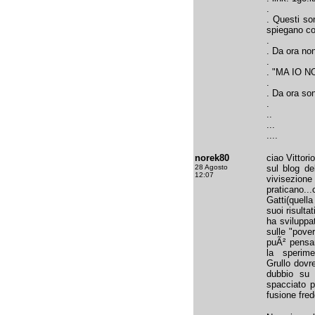
.
. Questi so
spiegano cos
.
. Da ora non
.
. "MA IO 
.
. Da ora s
.
..
...
....
norek80
ciao Vittorio
28 Agosto
sul blog de
12:07
vivisezi
praticano..
Gatti(quella
suoi risulta
ha sviluppa
sulle "pove
puÃ² pensa
la sperim
Grullo dovr
dubbio su 
spacciato pe
fusione fred