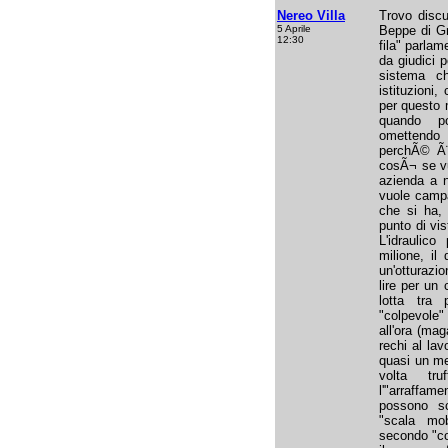
Nereo Villa
Trovo discut
5 Aprile
Beppe di Gr
12:30
fila" parla
da giudici p
sistema c
istituzioni,
per questo m
quando po
omettendo 
perchÃ© Ã¨ 
cosÃ¬ se vu
azienda a n
vuole campa
che si ha, 
punto di vi
L'idraulico
milione, il
un'otturazio
lire per un 
lotta tra 
"colpevole"
all'ora (mag
rechi al la
quasi un me
volta tr
l'"arraffam
possono sc
"scala mo
secondo "co