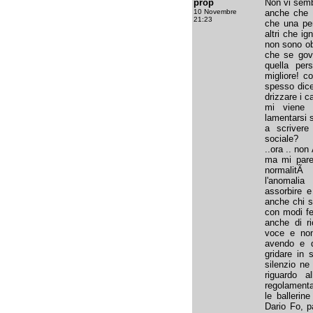
prop
Non vi semb
10 Novembre
anche che f
21:23
che una per
altri che i
non sono ob
che se gov
quella per
migliore! c
spesso dice
drizzare i ca
mi viene 
lamentarsi 
a scrivere
sociale?
..ora .. non
ma mi pare
normalitÃ d
l'anomalia
assorbire e
anche chi 
con modi fe
anche di r
voce e non 
avendo e d
gridare in 
silenzio ne
riguardo 
regolamentar
le ballerin
Dario Fo, 