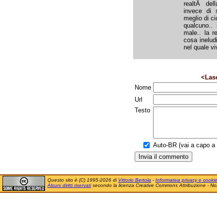
realtÃ dell
invece di 
meglio di c
qualcuno.. 
male.. la 
cosa ineludi
nel quale v
<Las
Nome
Url
Testo
Auto-BR (vai a capo a f
Questo sito è (C) 1995-2026 di
Vittorio Bertola
-
Informativa privacy e cooki
Alcuni diritti riservati
secondo la licenza Creative Commons Attribuzione - No