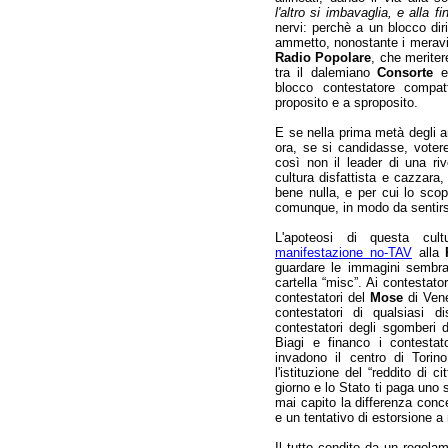
l'altro si imbavaglia, e alla f
nervi: perchè a un blocco diri
ammetto, nonostante i meravigl
Radio Popolare
, che meriter
tra il dalemiano
Consorte
e 
blocco contestatore compa
proposito e a sproposito.
E se nella prima metà degli an
ora, se si candidasse, votere
così non il leader di una riv
cultura disfattista e cazzara
bene nulla, e per cui lo scop
comunque, in modo da sentirsi p
L'apoteosi di questa cu
manifestazione no-TAV
alla
guardare le immagini sembra
cartella “misc”. Ai contestat
contestatori del
Mose
di Venez
contestatori di qualsiasi d
contestatori degli sgomberi de
Biagi e financo i contestato
invadono il centro di Torin
l'istituzione del “reddito di 
giorno e lo Stato ti paga uno
mai capito la differenza conce
e un tentativo di estorsione 
Il tutto condito da un regolam