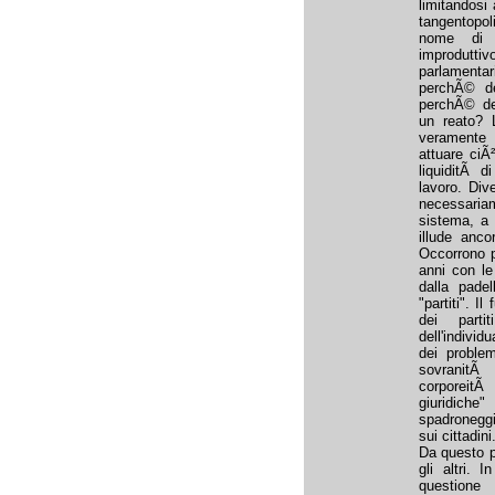
limitandosi 
tangentopol
nome di 
improdutti
parlamentar
perchÃ© d
perchÃ© dev
un reato? 
veramente 
attuare ciÃ²
liquiditÃ d
lavoro. Di
necessaria
sistema, a 
illude anco
Occorrono p
anni con le
dalla pade
"partiti". I
dei part
dell'individ
dei proble
sovranitÃ 
corporeitÃ
giuridic
spadronegg
sui cittadin
Da questo p
gli altri. 
questione 