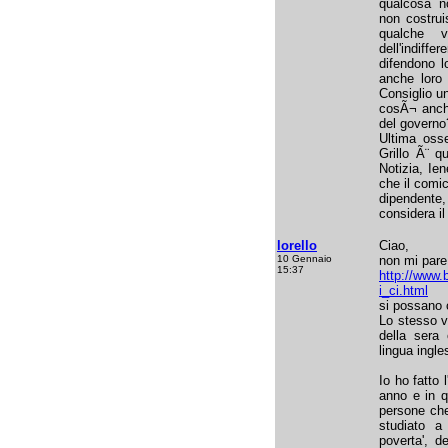
qualcosa no
non costrui
qualche 
dell'indiff
difendono l
anche loro
Consiglio u
cosÃ¬ anche 
del governo
Ultima oss
Grillo Ã¨ qu
Notizia, Ien
che il comi
dipendente,
considera il
lorello
Ciao,
10 Gennaio
non mi pare
15:37
http://www.b
i_ci.html
si possano c
Lo stesso v
della sera 
lingua ingle
Io ho fatto 
anno e in q
persone che
studiato a 
poverta', d