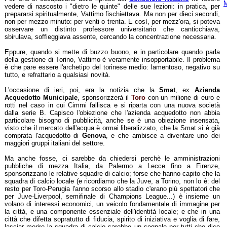
M
vedere di nascosto i "dietro le quinte" delle sue lezioni: in pratica, per
prepararsi spiritualmente, Vattimo fischiettava. Ma non per dieci secondi,
non per mezzo minuto: per venti o trenta. E così, per mezz'ora, si poteva
osservare un distinto professore universitario che canticchiava,
sbirulava, soffieggiava assente, cercando la concentrazione necessaria.
Eppure, quando si mette di buzzo buono, e in particolare quando parla
della gestione di Torino, Vattimo è veramente insopportabile. Il problema
è che pare essere l'archetipo del torinese medio: lamentoso, negativo su
tutto, e refrattario a qualsiasi novità.
L'occasione di ieri, poi, era la notizia che la
Smat
, ex
Azienda
Acquedotto Municipale
, sponsorizzerà il
Toro
con un milione di euro e
rotti nel caso in cui Cimmi fallisca e si riparta con una nuova società
dalla serie B. Capisco l'obiezione che l'azienda acquedotto non abbia
particolare bisogno di pubblicità, anche se è una obiezione insensata,
visto che il mercato dell'acqua è ormai liberalizzato, che la Smat si è già
comprata l'acquedotto di
Genova
, e che ambisce a diventare uno dei
maggiori gruppi italiani del settore.
Ma anche fosse, ci sarebbe da chiedersi perchè le amministrazioni
pubbliche di mezza Italia, da Palermo a Lecce fino a Firenze,
sponsorizzano le relative squadre di calcio; forse che hanno capito che la
squadra di calcio locale (e ricordiamo che la Juve, a Torino, non lo è: del
resto per Toro-Perugia l'anno scorso allo stadio c'erano più spettatori che
per Juve-Liverpool, semifinale di Champions League...) è insieme un
volano di interessi economici, un veicolo fondamentale di immagine per
la città, e una componente essenziale dell'identità locale; e che in una
città che difetta sopratutto di fiducia, spirito di iniziativa e voglia di fare,
lasciar morire la squadra di calcio sarebbe un segnale per tutti che dice