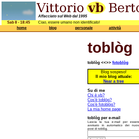
Affacciato sul Web dal 1995
Sab 8 - 18:45
Ciao, essere umano non identificato!
home
blog
personale
attività
toblòg
toblòg <<>>
fotoblòg
Blog sospeso!
Il mio blog attuale:
Near a tree
Su di me
Chi è vb?
Cos'è toblòg?
Cos'è fotoblòg?
La mia home page
toblòg per e-mail
Lascia la tua e-mail per esser
avvisato in automatico dei nuov
post di toblòg.