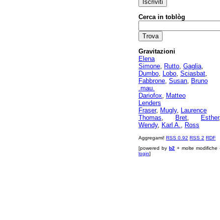
Cerca in toblòg
Gravitazioni
Elena
Simone
,
Rutto
,
Gaglia
,
Dumbo
,
Lobo
,
Sciasbat
,
Fabbrone
,
Susan
,
Bruno
.mau.
Dariofox
,
Matteo
Lenders
Fraser
,
Mugly
,
Laurence
Thomas
,
Bret
,
Esther
Wendy
,
Karl A.
,
Ross
Aggregami!
RSS 0.92
RSS 2
RDF
[powered by
b2
+ molte modifiche 
login
]