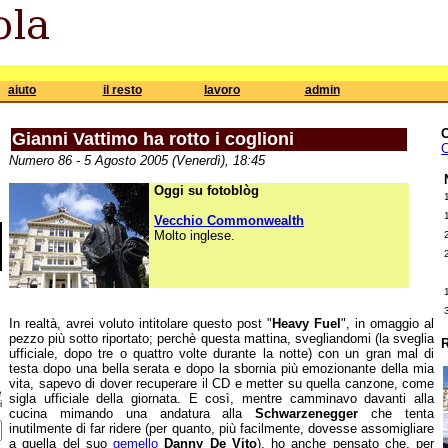
aiuto
il resto
lavoro
admin
Gianni Vattimo ha rotto i coglioni
C
Numero 86 - 5 Agosto 2005 (Venerdì), 18:45
Oggi su fotoblòg
Vecchio Commonwealth
Molto inglese.
In realtà, avrei voluto intitolare questo post "
Heavy Fuel
", in omaggio al
pezzo più sotto riportato; perchè questa mattina, svegliandomi (la sveglia
R
ufficiale, dopo tre o quattro volte durante la notte) con un gran mal di
testa dopo una bella serata e dopo la sbornia più emozionante della mia
vita, sapevo di dover recuperare il CD e metter su quella canzone, come
e
sigla ufficiale della giornata. E così, mentre camminavo davanti alla
i
cucina mimando una andatura alla
Schwarzenegger
che tenta
inutilmente di far ridere (per quanto, più facilmente, dovesse assomigliare
a quella del suo
gemello
Danny De Vito
), ho anche pensato che, per