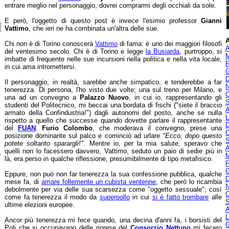
entrare meglio nel personaggio, dovrei comprarmi degli occhiali da sole.
E però, l'oggetto di questo post è invece l'esimio professor
Gianni
Vattimo
, che ieri ne ha combinata un'altra delle sue.
A
Chi non è di Torino conoscerà
Vattimo
di fama: è uno dei maggiori filosofi
A
del ventesimo secolo. Chi è di Torino e legge
la Busiarda
, purtroppo, si
M
imbatte di frequente nelle sue incursioni nella politica e nella vita locale,
F
in cui ama intromettersi.
G
D
Il personaggio, in realtà, sarebbe anche simpatico, e tenderebbe a far
N
tenerezza. Di persona, l'ho visto due volte; una sul treno per Milano, e
O
una ad un convegno a
Palazzo Nuovo
, in cui io, rappresentando gli
S
studenti del Politecnico, mi beccai una bordata di fischi ("siete il braccio
A
armato della Confindustria!") dagli autonomi del posto, anche se nulla
L
rispetto a quello che successe quando dovette parlare il rappresentante
,
D
del
FUAN
.
Furio Colombo
, che moderava il convegno, prese una
O
posizione dominante sul palco e cominciò ad urlare
"Ecco, dopo questo
S
potete soltanto sparargli!"
. Mentre io, per la mia salute, speravo che
A
quelli non lo facessero davvero, Vattimo, seduto un paio di sedie più in
-
M
là, era perso in qualche riflessione, presumibilmente di tipo metafisico.
F
G
Eppure, non può non far tenerezza la sua confessione pubblica, qualche
D
mese fa, di
amare follemente un cubista ventenne
, che però lo ricambia
N
debolmente per via delle sua scarsezza come "oggetto sessuale"; così
O
come fa tenerezza il modo da
superpollo
in cui
si è fatto trombare
alle
S
ultime elezioni europee.
A
L
Ancor più tenerezza mi fece quando, una decina d'anni fa, i borsisti del
G
Poli che si occupavano delle riprese del
Consorzio Nettuno
mi fecero