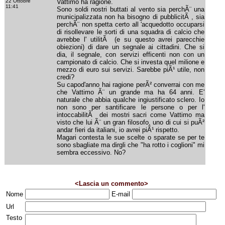
22 Ottobre
Vattimo ha ragione.
11:41
Sono soldi nostri buttati al vento sia perchÃ¨ una
municipalizzata non ha bisogno di pubblicitÃ , sia
perchÃ¨ non spetta certo all 'acquedotto occuparsi
di risollevare le sorti di una squadra di calcio che
avrebbe l' utilitÃ (e su questo avrei parecchie
obiezioni) di dare un segnale ai cittadini. Che si
dia, il segnale, con servizi efficenti non con un
campionato di calcio. Che si investa quel milione e
mezzo di euro sui servizi. Sarebbe piÃ¹ utile, non
credi?
Su capod'anno hai ragione perÃ² converrai con me
che Vattimo Ã¨ un grande ma ha 64 anni. E'
naturale che abbia qualche ingiustificato sclero. Io
non sono per santificare le persone o per l'
intoccabilitÃ dei mostri sacri come Vattimo ma
visto che lui Ã¨ un gran filosofo, uno di cui si puÃ²
andar fieri da italiani, io avrei piÃ¹ rispetto.
Magari contesta le sue scelte o sparate se per te
sono sbagliate ma dirgli che "ha rotto i coglioni" mi
sembra eccessivo. No?
<Lascia un commento>
Nome
E-mail
Url
Testo