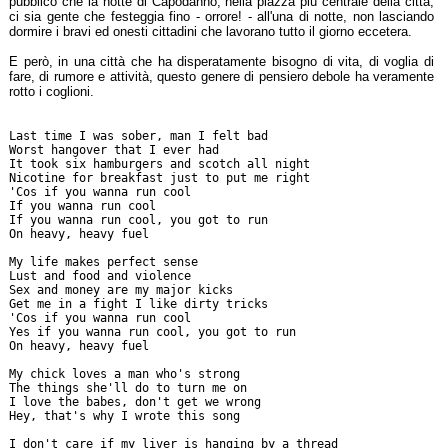
pubblico che la notte di Capodanno, nella piazza più centrale della città,
ci sia gente che festeggia fino - orrore! - all'una di notte, non lasciando
dormire i bravi ed onesti cittadini che lavorano tutto il giorno eccetera.
E però, in una città che ha disperatamente bisogno di vita, di voglia di
fare, di rumore e attività, questo genere di pensiero debole ha veramente
rotto i coglioni.
Last time I was sober, man I felt bad
Worst hangover that I ever had
It took six hamburgers and scotch all night
Nicotine for breakfast just to put me right
'Cos if you wanna run cool
If you wanna run cool
If you wanna run cool, you got to run
On heavy, heavy fuel
My life makes perfect sense
Lust and food and violence
Sex and money are my major kicks
Get me in a fight I like dirty tricks
'Cos if you wanna run cool
Yes if you wanna run cool, you got to run
On heavy, heavy fuel
My chick loves a man who's strong
The things she'll do to turn me on
I love the babes, don't get we wrong
Hey, that's why I wrote this song
I don't care if my liver is hanging by a thread