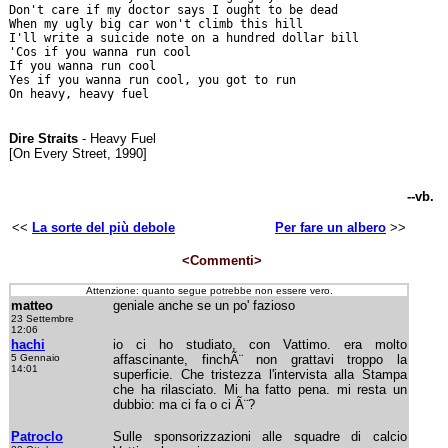
Don't care if my doctor says I ought to be dead
When my ugly big car won't climb this hill
I'll write a suicide note on a hundred dollar bill
'Cos if you wanna run cool
If you wanna run cool
Yes if you wanna run cool, you got to run
On heavy, heavy fuel
Dire Straits
- Heavy Fuel
[On Every Street, 1990]
--vb.
<<
La sorte del più debole
Per fare un albero
>>
<Commenti>
Attenzione: quanto segue potrebbe non essere vero.
matteo
geniale anche se un po' fazioso
23 Settembre
12:06
hachi
io ci ho studiato, con Vattimo. era molto
5 Gennaio
affascinante, finchÃ¨ non grattavi troppo la
14:01
superficie. Che tristezza l'intervista alla Stampa
che ha rilasciato. Mi ha fatto pena. mi resta un
dubbio: ma ci fa o ci Ã¨?
Patroclo
Sulle sponsorizzazioni alle squadre di calcio