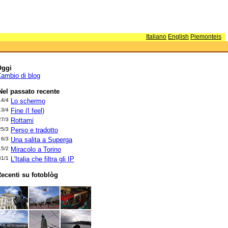
Italiano
English
Piemonteis
Oggi
ambio di blog
Nel passato recente
14/4
Lo schermo
13/4
Fine (I feel)
27/3
Rottami
25/3
Perso e tradotto
6/3
Una salita a Superga
15/2
Miracolo a Torino
31/1
L'Italia che filtra gli IP
ecenti su fotoblòg