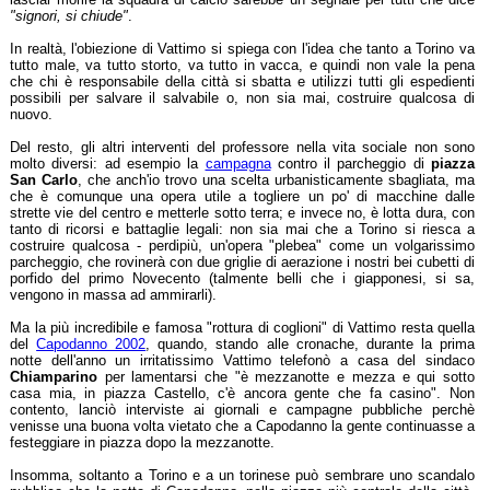
"signori, si chiude"
.
In realtà, l'obiezione di Vattimo si spiega con l'idea che tanto a Torino va
tutto male, va tutto storto, va tutto in vacca, e quindi non vale la pena
che chi è responsabile della città si sbatta e utilizzi tutti gli espedienti
possibili per salvare il salvabile o, non sia mai, costruire qualcosa di
nuovo.
Del resto, gli altri interventi del professore nella vita sociale non sono
molto diversi: ad esempio la
campagna
contro il parcheggio di
piazza
San Carlo
, che anch'io trovo una scelta urbanisticamente sbagliata, ma
che è comunque una opera utile a togliere un po' di macchine dalle
strette vie del centro e metterle sotto terra; e invece no, è lotta dura, con
tanto di ricorsi e battaglie legali: non sia mai che a Torino si riesca a
costruire qualcosa - perdipiù, un'opera "plebea" come un volgarissimo
parcheggio, che rovinerà con due griglie di aerazione i nostri bei cubetti di
porfido del primo Novecento (talmente belli che i giapponesi, si sa,
vengono in massa ad ammirarli).
Ma la più incredibile e famosa "rottura di coglioni" di Vattimo resta quella
del
Capodanno 2002
, quando, stando alle cronache, durante la prima
notte dell'anno un irritatissimo Vattimo telefonò a casa del sindaco
Chiamparino
per lamentarsi che "è mezzanotte e mezza e qui sotto
casa mia, in piazza Castello, c'è ancora gente che fa casino". Non
contento, lanciò interviste ai giornali e campagne pubbliche perchè
venisse una buona volta vietato che a Capodanno la gente continuasse a
festeggiare in piazza dopo la mezzanotte.
Insomma, soltanto a Torino e a un torinese può sembrare uno scandalo