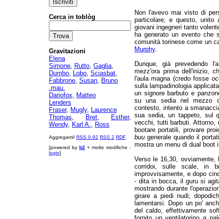
Non l'avevo mai visto di pe
Cerca in toblòg
particolare; e questo, unito
giovani ingegneri tanto volent
ha generato un evento che sa
comunità torinese come un ca
Murphy
.
Gravitazioni
Elena
Dunque, già prevedendo l'a
Simone
,
Rutto
,
Gaglia
,
mezz'ora prima dell'inizio,
Dumbo
,
Lobo
,
Sciasbat
,
l'aula magna (credo fosse o
Fabbrone
,
Susan
,
Bruno
sulla lampadinologia applicata
.mau.
un signore barbuto e panzone
Dariofox
,
Matteo
su una sedia nel mezzo d
Lenders
contesto, intento a smanacciar
Fraser
,
Mugly
,
Laurence
sua sedia, un tappeto, sul qu
Thomas
,
Bret
,
Esther
,
vecchi, tutti barbuti. Attorno,
Wendy
,
Karl A.
,
Ross
bootare portatili, provare proi
buu
generale quando il portat
Aggregami!
RSS 0.92
RSS 2
RDF
mostra un menu di dual boot 
[powered by
b2
+ molte modifiche -
login
]
Verso le 16,30, ovviamente, l
corridoi, sulle scale, in 
improvvisamente, e dopo cinqu
- dita in bocca, il guru si ag
mostrando durante l'operazione
girare a piedi nudi; dopodic
lamentarsi. Dopo un po' anch
del caldo, effettivamente so
fornito un ventilatorino a pa