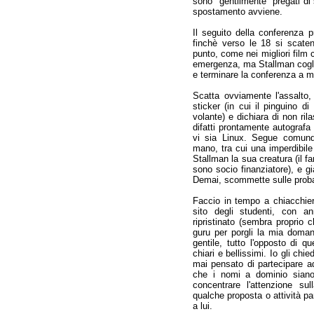
sono "gentilmente" pregati di 
spostamento avviene.
Il seguito della conferenza p
finchè verso le 18 si scaten
punto, come nei migliori film 
emergenza, ma Stallman coglie
e terminare la conferenza a m
Scatta ovviamente l'assalto,
sticker (in cui il pinguino 
volante) e dichiara di non ril
difatti prontamente autografa 
vi sia Linux. Segue comunq
mano, tra cui una imperdibil
Stallman la sua creatura (il 
sono socio finanziatore), e g
Demai, scommette sulle probabil
Faccio in tempo a chiacchier
sito degli studenti, con a
ripristinato (sembra proprio 
guru per porgli la mia domand
gentile, tutto l'opposto di 
chiari e bellissimi. Io gli chi
mai pensato di partecipare a
che i nomi a dominio siano
concentrare l'attenzione su
qualche proposta o attività par
a lui.