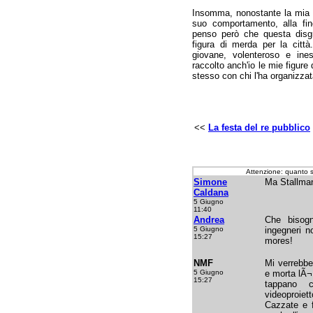
Insomma, nonostante la mia is
suo comportamento, alla fi
penso però che questa disgr
figura di merda per la cit
giovane, volenteroso e ine
raccolto anch'io le mie figur
stesso con chi l'ha organizzat
<<
La festa del re pubblico
Attenzione: quanto 
Simone
Ma Stallman
Caldana
5 Giugno
11:40
Andrea
Che bisogn
5 Giugno
ingegneri n
15:27
mores!
NMF
Mi verrebbe
5 Giugno
e morta lÃ¬
15:27
tappano 
videoproiett
Cazzate e f