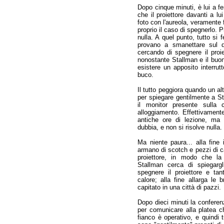
Dopo cinque minuti, è lui a fe
che il proiettore davanti a lu
foto con l'aureola, veramente
proprio il caso di spegnerlo.
nulla. A quel punto, tutto si
provano a smanettare sul qu
cercando di spegnere il proie
nonostante Stallman e il buo
esistere un apposito interrut
buco.
Il tutto peggiora quando un al
per spiegare gentilmente a St
il monitor presente sulla 
alloggiamento. Effettivament
antiche ore di lezione, ma 
dubbia, e non si risolve nulla.
Ma niente paura... alla fine 
armano di scotch e pezzi di ca
proiettore, in modo che la
Stallman cerca di spiegarg
spegnere il proiettore e ta
calore; alla fine allarga le
capitato in una città di pazzi.
Dopo dieci minuti la conferenz
per comunicare alla platea c
fianco è operativo, e quindi t