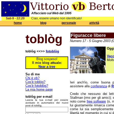
Affacciato sul Web dal 1995
Sab 8 - 22:20
Ciao, essere umano non identificato!
home
blog
personale
attività
toblòg
Figuracce libere
Numero 17 - 5 Giugno 2003 (G
Oggi
toblòg <<>>
fotoblòg
Vec
Blog sospeso!
Molt
Il mio blog attuale:
Near a tree
Su di me
Chi è vb?
Cos'è toblòg?
Ieri anch'io, come buona p
Cos'è fotoblòg?
assistere alla
conferenza
di
R
La mia home page
Credo che nessuno dei letto
toblòg per e-mail
Stallman (
rms
per gli amici);
Lascia la tua e-mail per essere
noto come
free software
(o, 
avvisato in automatico dei nuovi
lui giustamente rimarca come i
post di toblòg.
come lui sia semplicemente 
libertà nel momento in cui si 