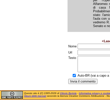
per l'Op
Alfaromeo n
di casa M
Probabilme
stato l'ami
l'aula con 
vedremo R. 
Senato e non
<Las
Nome
Url
Testo
Auto-BR (vai a capo a f
Questo sito è (C) 1995-2026 di
Vittorio Bertola
-
Informativa privacy e cooki
Alcuni diritti riservati
secondo la licenza Creative Commons Attribuzione - No