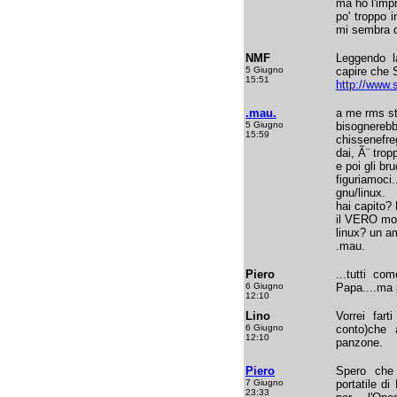
ma ho l'imp
po' troppo i
mi sembra di
NMF
Leggendo l
5 Giugno
capire che S
15:51
http://www.
.mau.
a me rms sta
5 Giugno
bisognerebb
15:59
chissenefreg
dai, Ã¨ trop
e poi gli bru
figuriamoci.
gnu/linux.
hai capito?
il VERO mo
linux? un a
.mau.
Piero
...tutti co
6 Giugno
Papa....ma 
12:10
Lino
Vorrei far
6 Giugno
conto)che 
12:10
panzone.
Piero
Spero che 
7 Giugno
portatile d
23:33