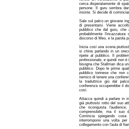
cerca disperatamente di spala
persone. Il guru sembra dar
insiste. Si decide di comincia
Sale sul palco un giovane ing
di presentarsi. Viene accol
pubblico che dal guru, che 
probabilmente l'incazzatura 
discorso di Meo, e la parola 
Inizia così una scena piuttost
si china parlando in un orec
ripete al pubblico. Il probl
professionale, e quindi non è 
bisogna che Stallman dica una 
pubblico. Dopo le prime quatt
pubblico torinese che non 
nemico di tenere una conferenz
la traduttrice giù dal pal
conferenza occuperebbe il dop
così.
Attacca quindi a parlare in i
già piuttosto rotto del suo a
che riconquista l'audienc
comprensibile, ma il suo d
Comincia spiegando cosa s
interrompono una volta per
collegamento con l'aula di fia