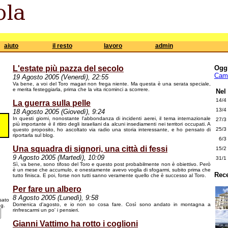
aiuto
il resto
lavoro
admin
L'estate più pazza del secolo
Ogg
Camb
19 Agosto 2005 (Venerdì), 22:55
Va bene, a voi del Toro magari non frega niente. Ma questa è una serata speciale,
e merita festeggiarla, prima che la vita ricominci a scorrere.
Nel
14/4
La guerra sulla pelle
13/4
18 Agosto 2005 (Giovedì), 9:24
In questi giorni, nonostante l'abbondanza di incidenti aerei, il tema internazionale
27/3
più importante è il ritiro degli israeliani da alcuni insediamenti nei territori occupati. A
25/3
questo proposito, ho ascoltato via radio una storia interessante, e ho pensato di
riportarla sul blog.
6/3
Una squadra di signori, una città di fessi
15/2
9 Agosto 2005 (Martedì), 10:09
31/1
Sì, va bene, sono tifoso del Toro e questo post probabilmente non è obiettivo. Però
è un mese che accumulo, e onestamente avevo voglia di sfogarmi, subito prima che
Rece
tutto finisca. E poi, forse non tutti sanno veramente quello che è successo al Toro.
Per fare un albero
8 Agosto 2005 (Lunedì), 9:58
sato
Domenica d'agosto, e io non so cosa fare. Così sono andato in montagna a
òg.
rinfrescarmi un po' i pensieri.
Gianni Vattimo ha rotto i coglioni