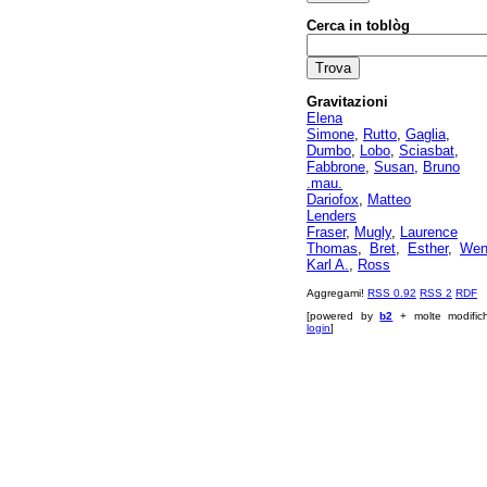
Cerca in toblòg
Gravitazioni
Elena
Simone
,
Rutto
,
Gaglia
,
Dumbo
,
Lobo
,
Sciasbat
,
Fabbrone
,
Susan
,
Bruno
.mau.
Dariofox
,
Matteo
Lenders
Fraser
,
Mugly
,
Laurence
Thomas
,
Bret
,
Esther
,
Wen
Karl A.
,
Ross
Aggregami!
RSS 0.92
RSS 2
RDF
[powered by
b2
+ molte modific
login
]