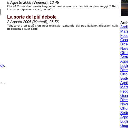
5 Agosto 2005 (Venerdì), 18:45
Ohibò! Com'è che questo blog se la prende con un così distinto personaggio? Beh,
insomma... quanno ce vo', ce vo'!
La sorte del più debole
2 Agosto 2005 (Martedì), 23:56
Arch
Toh, anche su toblòg un post musicale: partendo dal pop italiano, riflessioni sulla
Apri
debolezza e sulla sorte.
Mar
Febb
Genn
Dice
Nov
Otto
Sett
Agos
dy
,
Lugl
Dice
Otto
Sett
Apri
he -
Mar
Febb
Genn
Dice
Nov
Otto
Sett
Agos
Lugl
Giug