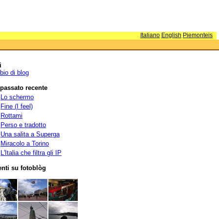
Italiano
English
Piemonteis
i
io di blog
 passato recente
Lo schermo
Fine (I feel)
Rottami
Perso e tradotto
Una salita a Superga
Miracolo a Torino
L'Italia che filtra gli IP
nti su fotoblòg