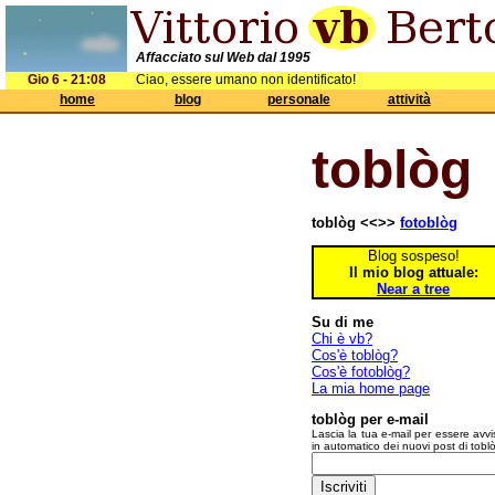
Affacciato sul Web dal 1995
Gio 6 - 21:08
Ciao, essere umano non identificato!
home
blog
personale
attività
toblòg
toblòg <<>>
fotoblòg
Blog sospeso!
Il mio blog attuale:
Near a tree
Su di me
Chi è vb?
Cos'è toblòg?
Cos'è fotoblòg?
La mia home page
toblòg per e-mail
Lascia la tua e-mail per essere avvi
in automatico dei nuovi post di tobl