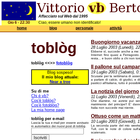
Affacciato sul Web dal 1995
Gio 6 - 22:30
Ciao, essere umano non identificato!
home
blog
personale
attività
Buongiorno vacanz
toblòg
28 Luglio 2003 (Lunedì), 2
Ebbene sì, succede anche a me: 
Internet fino quasi a Ferragost
resta... e buon oblìo a chi non tor
toblòg <<>>
fotoblòg
Il pallone sul campan
19 Luglio 2003 (Sabato), 0
Blog sospeso!
Scusate per la settimana di assen
Il mio blog attuale:
a parlare di calcio, di giudici, e 
Near a tree
pasticci all'italiana, tutto è possibil
Su di me
La notizia del giorno
Chi è vb?
11 Luglio 2003 (Venerdì), 2
Cos'è toblòg?
Che diamine, ne avrete pur sent
matrimonio del principe!! E' davv
Cos'è fotoblòg?
Italia non succede mai niente.
La mia home page
Ottuso come un mat
toblòg per e-mail
10 Luglio 2003 (Giovedì), 1
Lascia la tua e-mail per essere avvisato
La seconda parte del mio weekend:
in automatico dei nuovi post di toblòg.
Tull, con le note di colore sull'
scatenato.