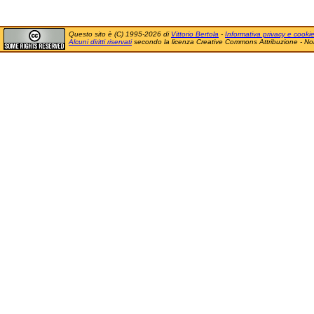
Questo sito è (C) 1995-2026 di
Vittorio Bertola
-
Informativa privacy e cooki
Alcuni diritti riservati
secondo la licenza Creative Commons Attribuzione - No