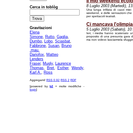
Il mio weekend ecol
8 Luglio 2003 (Martedì), 13
Cerca in toblòg
Una lunga infilata di cazzi miei
weekend, e delle sensazioni che s
per spettacoli teatrali.
Ci mancava l'olimpiad
Gravitazioni
5 Luglio 2003 (Sabato), 10
Elena
Ieri, i media hanno scatenato un
Simone
,
Rutto
,
Gaglia
,
proposito di una presunta gara di
ma non volevo lasciarmela sfuggir
Dumbo
,
Lobo
,
Sciasbat
,
Fabbrone
,
Susan
,
Bruno
.mau.
Dariofox
,
Matteo
Lenders
Fraser
,
Mugly
,
Laurence
Thomas
,
Bret
,
Esther
,
Wendy
,
Karl A.
,
Ross
Aggregami!
RSS 0.92
RSS 2
RDF
[powered by
b2
+ molte modifiche -
login
]