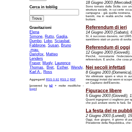
18 Giugno 2003 (Mercoledì
Cerca in toblòg
Sono tornato dalla Sicilia con una
struttura sociale, in cui certe occa
campagna - già quella nostrana, fi
barotti, ma in realtà anche nella
buttare.
Referendum di ieri
Gravitazioni
Elena
14 Giugno 2003 (Sabato), 
Simone
,
Rutto
,
Gaglia
,
Sì, è successo davvero, nel 1995. 
sarebbero stati un punto di svolta d
Dumbo
,
Lobo
,
Sciasbat
,
Fabbrone
,
Susan
,
Bruno
Referendum di oggi
.mau.
12 Giugno 2003 (Giovedì),
Dariofox
,
Matteo
Perchè, nonostante l'indecisi
Lenders
referendum. E anche, che cosa pr
Fraser
,
Mugly
,
Laurence
Nei secoli infettati
Thomas
,
Bret
,
Esther
,
Wendy
,
Karl A.
,
Ross
8 Giugno 2003 (Domenica),
Voi eliminate spam e virus in a
Aggregami!
RSS 0.92
RSS 2
RDF
messaggi inviati dai worm si scopr
un Capitano dell'Esercito.
[powered by
b2
+ molte modifiche -
login
]
Figuracce libere
5 Giugno 2003 (Giovedì), 1
Quanti ingegneri ci vogliono per 
che può andare storto lo farà. Se p
La festa del re pubbl
2 Giugno 2003 (Lunedì), 15
Oggi, due giugno, è giorno di par
Presidente della Repubblica, che