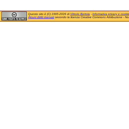
Questo sito è (C) 1995-2026 di
Vittorio Bertola
-
Informativa privacy e cooki
Alcuni diritti riservati
secondo la licenza Creative Commons Attribuzione - No