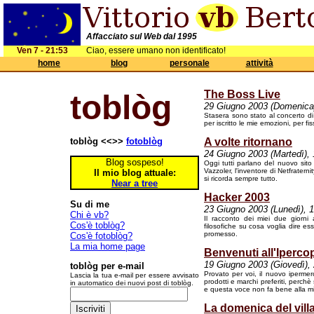
Affacciato sul Web dal 1995
Ven 7 - 21:53
Ciao, essere umano non identificato!
home
blog
personale
attività
The Boss Live
toblòg
29 Giugno 2003 (Domenica)
Stasera sono stato al concerto di
per iscritto le mie emozioni, per fi
toblòg <<>>
fotoblòg
A volte ritornano
24 Giugno 2003 (Martedì), 
Blog sospeso!
Oggi tutti parlano del nuovo sito 
Vazzoler, l'inventore di Netfratern
Il mio blog attuale:
si ricorda sempre tutto.
Near a tree
Hacker 2003
Su di me
23 Giugno 2003 (Lunedì), 
Chi è vb?
Il racconto dei miei due giorni 
Cos'è toblòg?
filosofiche su cosa voglia dire es
promesso.
Cos'è fotoblòg?
La mia home page
Benvenuti all'Iperco
19 Giugno 2003 (Giovedì),
toblòg per e-mail
Provato per voi, il nuovo ipermerc
Lascia la tua e-mail per essere avvisato
prodotti e marchi preferiti, perchè
in automatico dei nuovi post di toblòg.
e questa voce non fa bene alla m
La domenica del vill