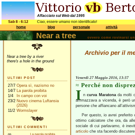
Affacciato sul Web dal 1995
Sab 8 - 6:12
Ciao, essere umano non identificato!
home
blog
personale
attività
Near a tree
ovvero come rovinarsi una 
Archivio per il m
Near a tree by a river
there's a hole in the ground
Venerdì 27 Maggio 2016, 13:37
ULTIMI POST
Perché non dispre
27/7
Opera sì, nazismo no
I
14/7
La parola proibita
n
curva Maratona
da molti de
1/4
In campo con voi
ammazzava a vicenda, è però una
23/2
Nuovo cinema Luftansia
(2026)
persone che affiancano all’attivism
11/2
Wormslayer
Per questo, io avrei preferito
ottimo calciatore che ora, da all
sociale di cui parlavamo, è inevi
ULTIMI COMMENTI
articolo
che sta facendo discutere
gs
La parola proibita