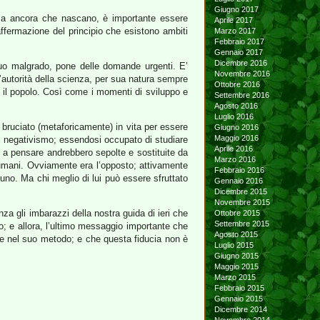
Giugno 2017
ima ancora che nascano, è importante essere
Aprile 2017
affermazione del principio che esistono ambiti
Marzo 2017
Febbraio 2017
Gennaio 2017
Dicembre 2016
suo malgrado, pone delle domande urgenti. E’
Novembre 2016
l’autorità della scienza, per sua natura sempre
Ottobre 2016
il popolo. Così come i momenti di sviluppo e
Settembre 2016
Agosto 2016
Luglio 2016
 fu bruciato (metaforicamente) in vita per essere
Giugno 2016
Maggio 2016
 il negativismo; essendosi occupato di studiare
Aprile 2016
o a pensare andrebbero sepolte e sostituite da
Marzo 2016
 umani. Ovviamente era l’opposto; attivamente
Febbraio 2016
suno. Ma chi meglio di lui può essere sfruttato
Gennaio 2016
Dicembre 2015
Novembre 2015
za gli imbarazzi della nostra guida di ieri che
Ottobre 2015
Settembre 2015
lo; e allora, l’ultimo messaggio importante che
Agosto 2015
e nel suo metodo; e che questa fiducia non è
Luglio 2015
Giugno 2015
Maggio 2015
Marzo 2015
Febbraio 2015
Gennaio 2015
Dicembre 2014