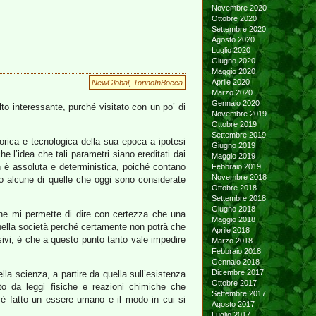
Novembre 2020
Ottobre 2020
Settembre 2020
Agosto 2020
Luglio 2020
Giugno 2020
Maggio 2020
Aprile 2020
NewGlobal
,
TorinoInBocca
Marzo 2020
Gennaio 2020
to interessante, purché visitato con un po’ di
Novembre 2019
Ottobre 2019
Settembre 2019
rica e tecnologica della sua epoca a ipotesi
Giugno 2019
e l’idea che tali parametri siano ereditati dai
Maggio 2019
n è assoluta e deterministica, poiché contano
Febbraio 2019
Novembre 2018
o alcune di quelle che oggi sono considerate
Ottobre 2018
Settembre 2018
Giugno 2018
 che mi permette di dire con certezza che una
Maggio 2018
a nella società perché certamente non potrà che
Aprile 2018
sivi, è che a questo punto tanto vale impedire
Marzo 2018
Febbraio 2018
Gennaio 2018
Dicembre 2017
la scienza, a partire da quella sull’esistenza
Ottobre 2017
to da leggi fisiche e reazioni chimiche che
Settembre 2017
è fatto un essere umano e il modo in cui si
Agosto 2017
Luglio 2017