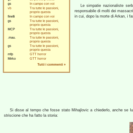
gs
In campo con voi
Le simpatie nazionaliste se
vb
Tra tutte le passioni,
responsabile di molti dei massacri
proprio questa
in cui, dopo la morte di Arkan, i fa
finelli
In campo con voi
gs
Tra tutte le passioni,
proprio questa
MCP
Tra tutte le passioni,
proprio questa
.mau.
Tra tutte le passioni,
proprio questa
gs
Tra tutte le passioni,
proprio questa
mfp
GTT horror
Mirko
GTT horror
Tutti i commenti
»
Si disse al tempo che fosse stato Mihajlovic a chiederlo, anche se lu
striscione che ha fatto la storia: