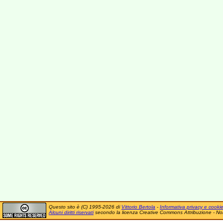
Questo sito è (C) 1995-2026 di
Vittorio Bertola
-
Informativa privacy e cooki
Alcuni diritti riservati
secondo la licenza Creative Commons Attribuzione - No