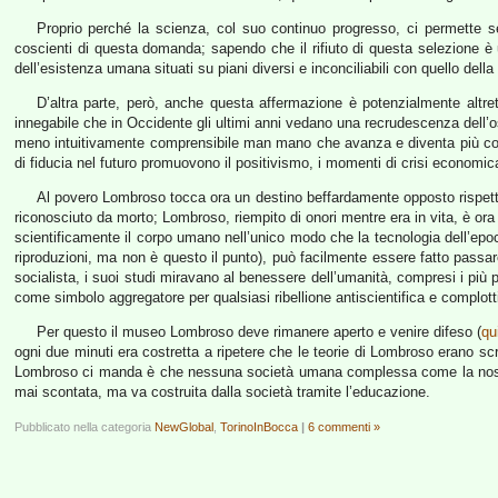
Proprio perché la scienza, col suo continuo progresso, ci permette 
coscienti di questa domanda; sapendo che il rifiuto di questa selezione è 
dell’esistenza umana situati su piani diversi e inconciliabili con quello della
D’altra parte, però, anche questa affermazione è potenzialmente altr
innegabile che in Occidente gli ultimi anni vedano una recrudescenza dell’os
meno intuitivamente comprensibile man mano che avanza e diventa più comp
di fiducia nel futuro promuovono il positivismo, i momenti di crisi economi
Al povero Lombroso tocca ora un destino beffardamente opposto rispett
riconosciuto da morto; Lombroso, riempito di onori mentre era in vita, è ora 
scientificamente il corpo umano nell’unico modo che la tecnologia dell’epoc
riproduzioni, ma non è questo il punto), può facilmente essere fatto passa
socialista, i suoi studi miravano al benessere dell’umanità, compresi i più 
come simbolo aggregatore per qualsiasi ribellione antiscientifica e complotti
Per questo il museo Lombroso deve rimanere aperto e venire difeso (
qu
ogni due minuti era costretta a ripetere che le teorie di Lombroso erano scr
Lombroso ci manda è che nessuna società umana complessa come la nostra 
mai scontata, ma va costruita dalla società tramite l’educazione.
Pubblicato nella categoria
NewGlobal
,
TorinoInBocca
|
6 commenti »