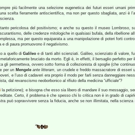
sempre più facilmente una selezione eugenetica dei futuri esseri umani pr
una scelta fieramente antiscientifica, ma non per questo sbagliata, anzi è l’
 scienza.
ettanto pericolosa del positivismo; e anche su questo il museo Lombroso, 
curantismo, delle credenze mitologiche in qualsiasi bufala, della ribellione al
lessa, ma per questo equiparata a una manipolazione di poteri forti contro 
ca e di paura promuovono il negativismo.
o a quello di
Galileo
e di tanti altri scienziati. Galileo, scienziato di valore,
metaforicamente bruciato da morto. Egli è, in effetti, il bersaglio perfetto per
a gli permetteva, ovvero sotto forma di collezionista di spoglie (che continu
re per un
Mengele
ante litteram
, un crudele e freddo massacratore di esseri
poveri, e l’uso di cadaveri era proprio il modo per farli senza danneggiare nes
sta, dal revanscismo neoborbonico al rifiuto della medicina “ufficiale”?
i
la petizione); e bisogna che esso sia libero di mandare il suo messaggio, sen
editate. Certo, il problema è che spesso chi lo critica non è in grado di capir
può sopravvivere senza la fiducia, anche se non illimitata, nella scienza 