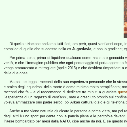
Di quello striscione andiamo tutti fieri; ora però, quasi vent’anni dopo, 
complice di quello che successe nella ex
Jugoslavia
, e non lo gradisce; e
Per prima cosa, prima di liquidare qualcuno come nazista e genocida vo
verità, e che l’immagine pubblica che ogni personaggio si porta appresso è
venga ammazzato a mitragliate (aprile 2013) e che desidera rimpatriare a c
delle due cose.
Ma poi, se leggo i racconti della sua esperienza personale che lo stes
e amico degli squadroni della morte è come minimo molto semplificata; non
racconti che fa – e vi raccomando di dedicare tre minuti a guardare
quest
l’esperienza di un ragazzo di vent’anni, nato e cresciuto proprio sul confine
voleva ammazzare suo padre serbo, poi Arkan cattura lo zio e gli telefona 
Anche a me viene naturale giudicare le persone a prima vista, ma poi rea
degli altri è uno sport per gente con la pancia piena e le pantofole davant
Paese bombardato per mesi dalla
NATO
, cioé anche da noi. E se questo no