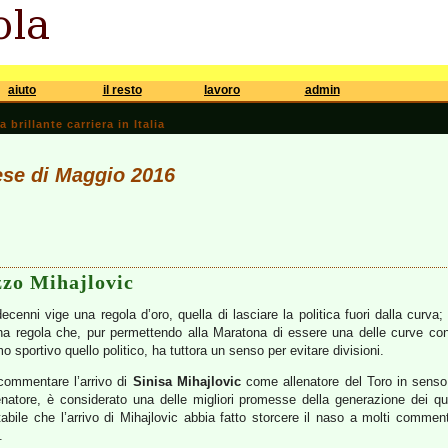
aiuto
il resto
lavoro
admin
brillante carriera in Italia
ese di Maggio 2016
zzo Mihajlovic
cenni vige una regola d’oro, quella di lasciare la politica fuori dalla curva; f
 regola che, pur permettendo alla Maratona di essere una delle curve con
o sportivo quello politico, ha tuttora un senso per evitare divisioni.
 commentare l’arrivo di
Sinisa Mihajlovic
come allenatore del Toro in senso
enatore, è considerato una delle migliori promesse della generazione dei qu
tabile che l’arrivo di Mihajlovic abbia fatto storcere il naso a molti comme
.