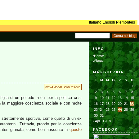
Italiano
English
Piemonteis
INFO
:Home:
:About:
MAGGIO 2016
L
M
M
G
V
S
D
1
NewGlobal
,
VitaDaToro
2
3
4
5
6
7
8
iglia di un periodo in cui per la politica ci si
9
10
11
12
13
14
15
 la maggiore coscienza sociale e con molte
16
17
18
19
20
21
22
23
24
25
26
27
28
29
30
31
 strettamente sportivo, come quello di un ex
« Apr
Giu »
arantenni. Tuttavia, proprio per la coscienza
ntatori granata, come ben riassunto in
questo
FACEBOOK