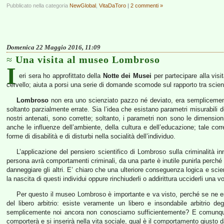
Pubblicato nella categoria
NewGlobal
,
VitaDaToro
|
2 commenti »
Domenica 22 Maggio 2016, 11:09
Una visita al museo Lombroso
I
eri sera ho approfittato della
Notte dei Musei
per partecipare alla visi
cervello; aiuta a porsi una serie di domande scomode sul rapporto tra scien
Lombroso
non era uno scienziato pazzo né deviato, era semplicemente
soltanto parzialmente errate. Sia l’idea che esistano parametri misurabili de
nostri antenati, sono corrette; soltanto, i parametri non sono le dimensi
anche le influenze dell’ambiente, della cultura e dell’educazione; tale cor
forme di disabilità e di disturbi nella socialità dell’individuo.
L’applicazione del pensiero scientifico di Lombroso sulla criminalità 
persona avrà comportamenti criminali, da una parte è inutile punirla perché 
danneggiare gli altri. E’ chiaro che una ulteriore conseguenza logica e sci
la nascita di questi individui oppure rinchiuderli o addirittura ucciderli una vol
Per questo il museo Lombroso è importante e va visto, perché se ne esce
del libero arbitrio: esiste veramente un libero e insondabile arbitrio
semplicemente noi ancora non conosciamo sufficientemente? E comunque,
comporterà e si inserirà nella vita sociale, qual è il comportamento giusto 