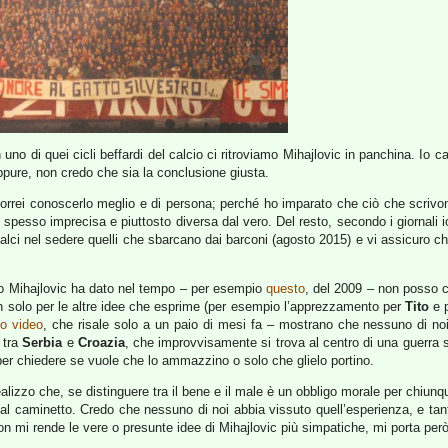
in uno di quei cicli beffardi del calcio ci ritroviamo Mihajlovic in panchina. Io
ppure, non credo che sia la conclusione giusta.
rrei conoscerlo meglio e di persona; perché ho imparato che ciò che scrivon
 spesso imprecisa e piuttosto diversa dal vero. Del resto, secondo i giornali
alci nel sedere quelli che sbarcano dai barconi (agosto 2015) e vi assicuro 
so Mihajlovic ha dato nel tempo – per esempio
questo
, del 2009 – non posso c
 solo per le altre idee che esprime (per esempio l’apprezzamento per
Tito
e p
o video
, che risale solo a un paio di mesi fa – mostrano che nessuno di noi
 tra
Serbia
e
Croazia
, che improvvisamente si trova al centro di una guerra 
per chiedere se vuole che lo ammazzino o solo che glielo portino.
lizzo che, se distinguere tra il bene e il male è un obbligo morale per chiunqu
i al caminetto. Credo che nessuno di noi abbia vissuto quell’esperienza, e ta
n mi rende le vere o presunte idee di Mihajlovic più simpatiche, mi porta però a