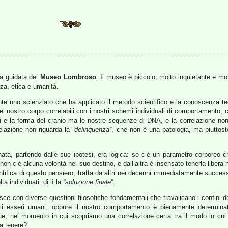
ta guidata del
Museo Lombroso
. Il museo è piccolo, molto inquietante e mol
za, etica e umanità.
 uno scienziato che ha applicato il metodo scientifico e la conoscenza teo
l nostro corpo correlabili con i nostri schemi individuali di comportamento, ch
oni e la forma del cranio ma le nostre sequenze di DNA, e la correlazione no
relazione non riguarda la
“delinquenza”
, che non è una patologia, ma piuttost
innata, partendo dalle sue ipotesi, era logica: se c’è un parametro corporeo
non c’è alcuna volontà nel suo destino, e dall’altra è insensato tenerla liber
entifica di questo pensiero, tratta da altri nei decenni immediatamente succes
ta individuati: di lì la
“soluzione finale”
.
 con diverse questioni filosofiche fondamentali che travalicano i confini del
 degli esseri umani, oppure il nostro comportamento è pienamente determina
 nel momento in cui scopriamo una correlazione certa tra il modo in cui 
da tenere?