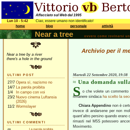
Affacciato sul Web dal 1995
Lun 10 - 5:42
Ciao, essere umano non identificato!
home
blog
personale
attività
Near a tree
ovvero come rovinarsi una 
Archivio per il m
Near a tree by a river
there's a hole in the ground
Martedì 22 Settembre 2020, 19:38
ULTIMI POST
Una domanda sull
27/7
Opera sì, nazismo no
S
14/7
La parola proibita
o che volete un commento 
1/4
In campo con voi
rimanere sindaca
ha scelto la se
23/2
Nuovo cinema Luftansia
(2026)
Chiara Appendino
non è certo
11/2
Wormslayer
invece di andarsene per non molla
quant’altro persino quando erano 
rimasti nel M5S potessero ancora 
ULTIMI COMMENTI
Movimento.
gs
La parola proibita