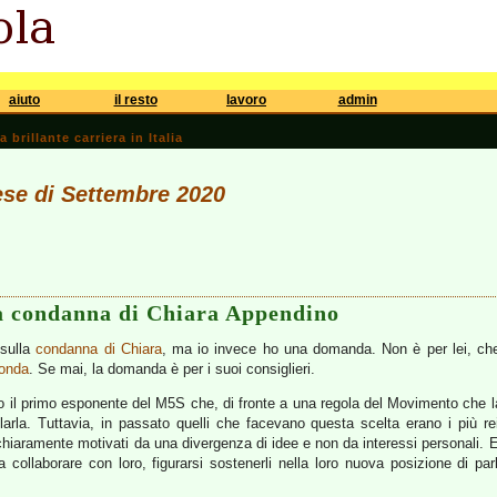
aiuto
il resto
lavoro
admin
brillante carriera in Italia
ese di Settembre 2020
a condanna di Chiara Appendino
sulla
condanna di Chiara
, ma io invece ho una domanda. Non è per lei, che
conda
. Se mai, la domanda è per i suoi consiglieri.
 il primo esponente del M5S che, di fronte a una regola del Movimento che la
rla. Tuttavia, in passato quelli che facevano questa scelta erano i più rei
chiaramente motivati da una divergenza di idee e non da interessi personali. 
collaborare con loro, figurarsi sostenerli nella loro nuova posizione di pa