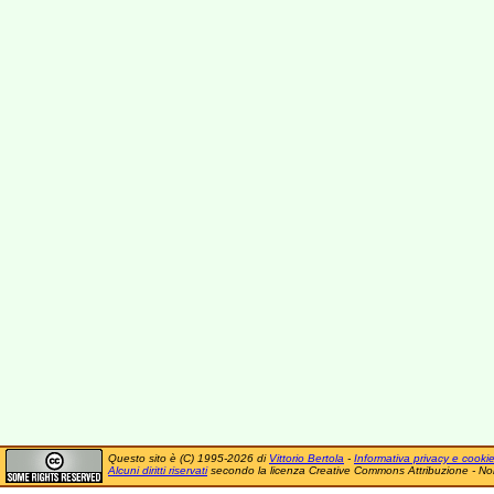
Questo sito è (C) 1995-2026 di
Vittorio Bertola
-
Informativa privacy e cooki
Alcuni diritti riservati
secondo la licenza Creative Commons Attribuzione - No