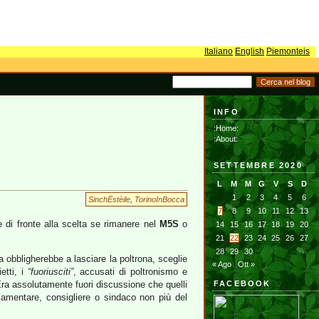
Italiano
English
Piemonteis
INFO
:Home:
:About:
SETTEMBRE 2020
L
M
M
G
V
S
D
1
2
3
4
5
6
SinchËstèile
,
TorinoInBocca
7
8
9
10
11
12
13
 di fronte alla scelta se rimanere nel
M5S
o
14
15
16
17
18
19
20
21
22
23
24
25
26
27
28
29
30
 obbligherebbe a lasciare la poltrona, sceglie
« Ago
Ott »
etti, i
“fuoriusciti”
, accusati di poltronismo e
Era assolutamente fuori discussione che quelli
FACEBOOK
rlamentare, consigliere o sindaco non più del