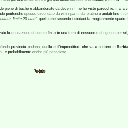
ade piene di buche e abbandonate da decenni lì ne ho viste parecchie, ma la viab
e periferiche spesso circondate da villini partiti dal pratino e andati fino in ci
estata, limite 20 orari”
, quello che secondo i sindaci fa magicamente sparire le
to la sensazione di essere finito in una terra di nessuno e di ognuno per sé,
onda provincia padana, quella dell’imprenditore che va a puttane in
Serbi
rsi, e probabilmente anche più pericolosa.
a