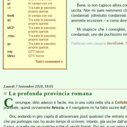
gs
In campo con voi
Bene, io non capisco allora co
vb
Tra tutte le passioni,
uscita. Non mi pare nemmeno che
proprio questa
condannati (oltretutto condannat
finelli
In campo con voi
gs
Tra tutte le passioni,
ammette eccezioni – e come dic
proprio questa
MCP
Tra tutte le passioni,
Mi stupisce che i consiglieri
proprio questa
condannati, uno dei pochissimi rim
.mau.
Tra tutte le passioni,
proprio questa
Pubblicato nella categoria
SinchËstèile
,
T
gs
Tra tutte le passioni,
proprio questa
mfp
GTT horror
Mirko
GTT horror
Tutti i commenti
»
Lunedì 7 Settembre 2020, 18:01
La profonda provincia romana
C
omunque, dirlo adesso è facile, ma io una volta nella vita a
Collefe
prandiale, quindi ovviamente
Ariccia
; e il navigatore mi ha fatto uscire dall
Ora, andando in giro capita di attraversare posti qualsiasi che entrano 
che poi purtroppo non ho avuto tempo di scrivere. Intanto, già uscire dall’au
l’unica, è quella per un qualche outlet di vestiti firmati. Poi giri, e vai ve