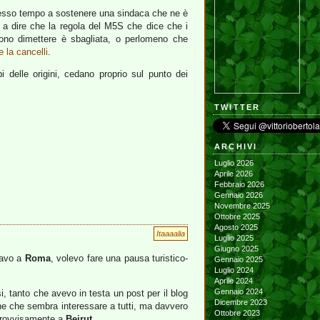
stesso tempo a sostenere una sindaca che ne è
a dire che la regola del M5S che dice che i
evono dimettere è sbagliata, o perlomeno che
 la cancelli
.
i delle origini, cedano proprio sul punto dei
TWITTER
ARCHIVI
Luglio 2026
Aprile 2026
Febbraio 2026
Gennaio 2026
Novembre 2025
Ottobre 2025
Agosto 2025
Itaaaalia
Luglio 2025
Giugno 2025
davo a
Roma
, volevo fare una pausa turistico-
Gennaio 2025
Luglio 2024
Aprile 2024
Gennaio 2024
, tanto che avevo in testa un post per il blog
Dicembre 2023
ione che sembra interessare a tutti, ma davvero
Ottobre 2023
improvvisamente a
Beirut
.