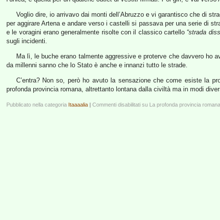
Voglio dire, io arrivavo dai monti dell’Abruzzo e vi garantisco che di str
per aggirare Artena e andare verso i castelli si passava per una serie di strad
e le voragini erano generalmente risolte con il classico cartello
“strada diss
sugli incidenti.
Ma lì, le buche erano talmente aggressive e proterve che davvero ho avu
da millenni sanno che lo Stato è anche e innanzi tutto le strade.
C’entra? Non so, però ho avuto la sensazione che come esiste la prof
profonda provincia romana, altrettanto lontana dalla civiltà ma in modi dive
Pubblicato nella categoria
Itaaaalia
|
Commenti disabilitati
su La profonda provincia roman