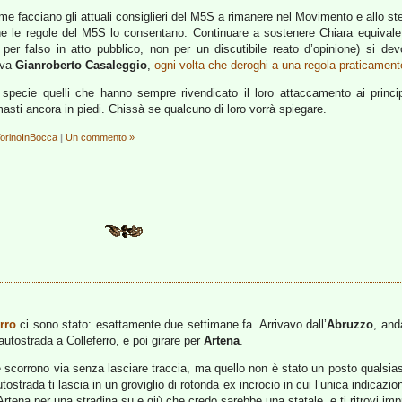
me facciano gli attuali consiglieri del M5S a rimanere nel Movimento e allo 
 le regole del M5S lo consentano. Continuare a sostenere Chiara equivale 
i per falso in atto pubblico, non per un discutibile reato d’opinione) si d
eva
Gianroberto Casaleggio
,
ogni volta che deroghi a una regola praticamente
, specie quelli che hanno sempre rivendicato il loro attaccamento ai princip
asti ancora in piedi. Chissà se qualcuno di loro vorrà spiegare.
orinoInBocca
|
Un commento »
rro
ci sono stato: esattamente due settimane fa. Arrivavo dall’
Abruzzo
, an
’autostrada a Colleferro, e poi girare per
Artena
.
e scorrono via senza lasciare traccia, ma quello non è stato un posto qualsiasi
tostrada ti lascia in un groviglio di rotonda ex incrocio in cui l’unica indicaz
rso Artena per una stradina su e giù che credo sarebbe una statale, e ti ritrovi 