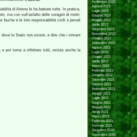
Settembre 2023
Agosto 2023
ilità di Artena le ha battute tutte. In pratica,
Luglio 2023
elo, ma con sull’asfalto delle voragini di metri;
Giugno 2023
 buche e le loro responsabilità civili e penali
Maggio 2023
Aprile 2023
Dicembre 2022
Novembre 2022
 dove lo Stato non esiste; e dire che i romani
Ottobre 2022
Settembre 2022
Agosto 2022
a
e poi torna a infettare tutti, esista anche la
Luglio 2022
Giugno 2022
Aprile 2022
Marzo 2022
Febbraio 2022
Gennaio 2022
Dicembre 2021
Ottobre 2021
Settembre 2021
Agosto 2021
Luglio 2021
Giugno 2021
Maggio 2021
Aprile 2021
Marzo 2021
Febbraio 2021
Gennaio 2021
Dicembre 2020
Novembre 2020