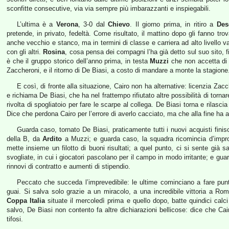
sconfitte consecutive, via via sempre più imbarazzanti e inspiegabili.
L’ultima è a
Verona
, 3-0 dal
Chievo
. Il giorno prima, in ritiro a
Des
pretende, in privato, fedeltà. Come risultato, il mattino dopo gli fanno tro
anche vecchio e stanco, ma in termini di classe e carriera ad alto livello v
con gli altri.
Rosina
, cosa pensa dei compagni l’ha già detto sul suo sito, f
è che il gruppo storico dell’anno prima, in testa
Muzzi
che non accetta di 
Zaccheroni, e il ritorno di De Biasi, a costo di mandare a monte la stagione
E così, di fronte alla situazione, Cairo non ha alternative: licenzia Za
e richiama De Biasi, che ha nel frattempo rifiutato altre possibilità di torna
rivolta di spogliatoio per fare le scarpe al collega. De Biasi torna e rilasc
Dice che perdona Cairo per l’errore di averlo cacciato, ma che alla fine ha a
Guarda caso, tornato De Biasi, praticamente tutti i nuovi acquisti fini
della B, da
Ardito
a Muzzi; e guarda caso, la squadra ricomincia d’impro
mette insieme un filotto di buoni risultati; a quel punto, ci si sente già 
svogliate, in cui i giocatori pascolano per il campo in modo irritante; e gu
rinnovi di contratto e aumenti di stipendio.
Peccato che succeda l’imprevedibile: le ultime cominciano a fare punti
guai. Si salva solo grazie a un miracolo, a una incredibile vittoria a Roma
Coppa Italia
situate il mercoledì prima e quello dopo, batte quindici calci
salvo, De Biasi non contento fa altre dichiarazioni bellicose: dice che Cai
tifosi.