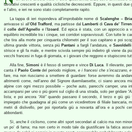
lavorativi crescenti e qualità ciclistiche decrescenti. Eppure, in questi due
e l’altro, e ieri ne sono stato completamente rapito.
La tappa di ieri rispondeva all’improbabile nome di
Scalenghe – Bri
arrivasse sì all’
Old Trafford
, ma partisse dal
Lamberti
di
Cava de’ Tirren
il
colle dell’Agnello
e l’
Izoard
. Ed epica è stata, con un approccio a v
equilibrio incredibile tra i cinque, sei corridori sopravvissuti. Con tutte le c
che tira alla morte per cinquanta chilometri per il suo capitano e poi sco
ultima grande vittoria, senza più
Pantani
a fargli l’andatura, e
Savoldelli
strisce e gli fa male, e mentre scivola sempre più indietro gli viene da pi
vecchi francesi in fuga di giornata, e i giovani che reggono e stupiscono tutt
Alla fine,
Simoni
è il fesso di sempre e vince
Di Luca
. Il rilevante, p
canta il
Paolo Conte
del periodo migliore,
e i francesi che s’incazzano, e
fare, ma non riusciamo a smettere di guardare: forse avremmo da andar
altrimenti come, nell’anno del Signore duemilaesette, ci siano ancora mig
alpine con ogni mezzo possibile – poche auto, parecchi camper, una infin
accamparsi per uno o più giorni sul ciglio di una strada, solo per gridare
“A
lista; e poi ancora
“Alé”
quando passano il secondo, il terzo e giù giù f
impiegato che guadagna al più come un vicedirettore di filiale bancaria, ma
metri di dislivello, per poi riportarla giù a novanta all’ora e a pochi ce
abbondanti.
Sì, anche il ciclismo, come altri sport secondari al calcio ma non minori
un po’ di fama; ma non certo in modo tale da giustificare la fatica ass