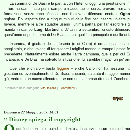
La summa di De Biasi è la partita con l’
Inter
di oggi: una prestazione irr
il Toro ha camminato per il campo è inaccettabile, senza provare mai a r
formazione senza capo nè coda, con il giovane difensore centrale
Ogbo
regista. Poi aspetta fino a cinque minuti dalla fine per inserire un’altr
Invece, mentre le altre squadre usano l’ultima partita per far esordire i 
manda in campo
Luigi Martinelli
, 37 anni a settembre, onesto difensore
quest’anno dopo il ritorno di De Biasi; la cui qualifica principale è quella di 
Insomma, il giudizio della tifoseria (e di Cairo) è ormai quasi unan
spogliatoio, e che invece di far giocare i migliori manda in campo i propri fe
precedente. Naturalmente esiste anche l’altra campana, quella per cui C
incapace, e De Biasi ha salvato la situazione: lui sarebbe magari un po’ ar
Quel che è chiaro – basta
leggere
– è che Cairo non ha nessuna inten
giocatori ed eventualmente di De Biasi. E quindi, salutato il maggior numer
giù, vedremo un nuovo allenatore, se non un clamoroso ritorno di Zaccheron
Pubblicato nella categoria
VitaDaToro
|
9 commenti »
Domenica 27 Maggio 2007, 14:01
Disney spiega il copyright
O
ggi è domenica, e quindi mi limito a lasciarvi con un pezzo di magi