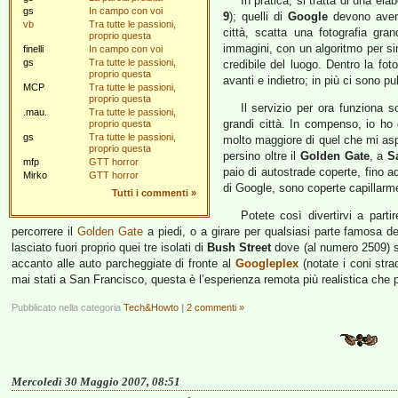
In pratica, si tratta di una el
gs
In campo con voi
9
); quelli di
Google
devono aver 
vb
Tra tutte le passioni,
città, scatta una fotografia gr
proprio questa
immagini, con un algoritmo per si
finelli
In campo con voi
gs
Tra tutte le passioni,
credibile del luogo. Dentro la fo
proprio questa
avanti e indietro; in più ci sono p
MCP
Tra tutte le passioni,
proprio questa
Il servizio per ora funziona 
.mau.
Tra tutte le passioni,
grandi città. In compenso, io ho
proprio questa
gs
Tra tutte le passioni,
molto maggiore di quel che mi aspe
proprio questa
persino oltre il
Golden Gate
, a
S
mfp
GTT horror
paio di autostrade coperte, fino a
Mirko
GTT horror
di Google, sono coperte capillarm
Tutti i commenti
»
Potete così divertirvi a parti
percorrere il
Golden Gate
a piedi, o a girare per qualsiasi parte famosa dell
lasciato fuori proprio quei tre isolati di
Bush Street
dove (al numero 2509) s
accanto alle auto parcheggiate di fronte al
Googleplex
(notate i coni stra
mai stati a San Francisco, questa è l’esperienza remota più realistica che p
Pubblicato nella categoria
Tech&Howto
|
2 commenti »
Mercoledì 30 Maggio 2007, 08:51