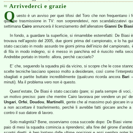
Arrivederci e grazie
Q
uesto è un avviso per quei tifosi del Toro che non frequentano i f
qualche trasmissione in TV: non sorprendetevi, non scandalizzatevi q
settimana
Cairo
annuncerà il licenziamento dell’allenatore
Gianni De Biasi
In fondo, a guardare la superficie, si rimarrebbe esterrefatti: De Biasi è 
trovava nell’agosto del 2005, due giorni prima del campionato, e lo ha gu
stato cacciato in modo assurdo tre giorni prima dell’inizio del campionato,
di fila in modo indegno, si è messo in panchina ed è riuscito nella seco
Andrebbe portato in trionfo: allora, perchè cacciarlo?
E’ che, seguendo la squadra più da vicino, si scopre che le cose stanno
scelte tecniche lasciano spesso molto a desiderare, così come l’interpret
sbagliati e partite buttate incredibilmente (qualcuno ricorda ancora
Bari 
minuti). Ma il problema vero non è questo.
Quest’estate, De Biasi è stato cacciato (pare; si parla sempre di voci
un motivo preciso: pare che mentre Cairo lavorava per vendere un po’ dei 
Ungari
,
Orfei
,
Doudou
,
Martinelli
, gente che al massimo può giocare in un
a non accettare il trasferimento, perchè li avrebbe fatti giocare anche a
contro il suo datore di lavoro.
Solo malignità? Bene, osserviamo cosa succede dopo: De Biasi viene 
paio di mesi la squadra comincia a riprendersi; alla fine del girone d’andata
scontri diretti, è ben lontano dalle ultime posizioni e anzi sembra poter lo