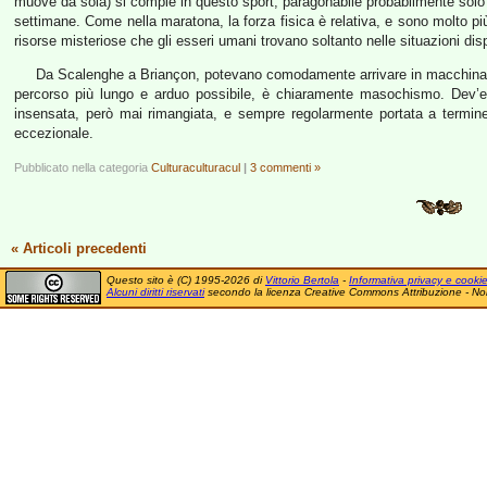
muove da sola) si compie in questo sport; paragonabile probabilmente solo al
settimane. Come nella maratona, la forza fisica è relativa, e sono molto più i
risorse misteriose che gli esseri umani trovano soltanto nelle situazioni dis
Da Scalenghe a Briançon, potevano comodamente arrivare in macchina in 
percorso più lungo e arduo possibile, è chiaramente masochismo. Dev’e
insensata, però mai rimangiata, e sempre regolarmente portata a termine 
eccezionale.
Pubblicato nella categoria
Culturaculturacul
|
3 commenti »
« Articoli precedenti
Questo sito è (C) 1995-2026 di
Vittorio Bertola
-
Informativa privacy e cooki
Alcuni diritti riservati
secondo la licenza Creative Commons Attribuzione - No