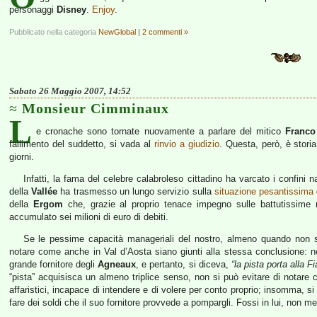
personaggi
Disney
.
Enjoy
.
Pubblicato nella categoria
NewGlobal
|
2 commenti »
Sabato 26 Maggio 2007, 14:52
Monsieur Cimminaux
L
e cronache sono tornate nuovamente a parlare del mitico
Franco
fallimento del suddetto, si vada al
rinvio a giudizio
. Questa, però, è storia
giorni.
Infatti, la fama del celebre calabroleso cittadino ha varcato i confini 
della
Vallée
ha trasmesso un lungo servizio sulla
situazione pesantissima
della
Ergom
che, grazie al proprio tenace impegno sulle battutissime 
accumulato sei milioni di euro di debiti.
Se le pessime capacità manageriali del nostro, almeno quando non si 
notare come anche in Val d’Aosta siano giunti alla stessa conclusione: n
grande fornitore degli
Agneaux
, e pertanto, si diceva,
“la pista porta alla Fi
“pista” acquisisca un almeno triplice senso, non si può evitare di notare 
affaristici, incapace di intendere e di volere per conto proprio; insomma, s
fare dei soldi che il suo fornitore provvede a pompargli. Fossi in lui, non me