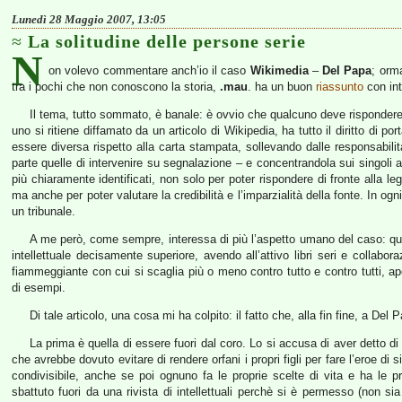
Lunedì 28 Maggio 2007, 13:05
La solitudine delle persone serie
N
on volevo commentare anch’io il caso
Wikimedia
–
Del Papa
; orma
tra i pochi che non conoscono la storia,
.mau
. ha un buon
riassunto
con int
Il tema, tutto sommato, è banale: è ovvio che qualcuno deve risponde
uno si ritiene diffamato da un articolo di Wikipedia, ha tutto il diritto di port
essere diversa rispetto alla carta stampata, sollevando dalle responsabilità
parte quelle di intervenire su segnalazione – e concentrandola sui singoli au
più chiaramente identificati, non solo per poter rispondere di fronte alla l
ma anche per poter valutare la credibilità e l’imparzialità della fonte. In 
un tribunale.
A me però, come sempre, interessa di più l’aspetto umano del caso: qu
intellettuale decisamente superiore, avendo all’attivo libri seri e collabora
fiammeggiante con cui si scaglia più o meno contro tutto e contro tutti, ap
di esempi.
Di tale articolo, una cosa mi ha colpito: il fatto che, alla fin fine, a Del
La prima è quella di essere fuori dal coro. Lo si accusa di aver detto d
che avrebbe dovuto evitare di rendere orfani i propri figli per fare l’eroe di s
condivisibile, anche se poi ognuno fa le proprie scelte di vita e ha le 
sbattuto fuori da una rivista di intellettuali perchè si è permesso (non sia