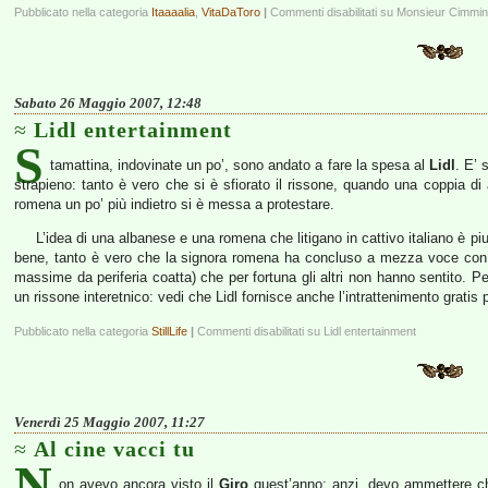
Pubblicato nella categoria
Itaaaalia
,
VitaDaToro
|
Commenti disabilitati
su Monsieur Cimmi
Sabato 26 Maggio 2007, 12:48
Lidl entertainment
S
tamattina, indovinate un po’, sono andato a fare la spesa al
Lidl
. E’ 
strapieno: tanto è vero che si è sfiorato il rissone, quando una coppia di a
romena un po’ più indietro si è messa a protestare.
L’idea di una albanese e una romena che litigano in cattivo italiano è piut
bene, tanto è vero che la signora romena ha concluso a mezza voce co
massime da periferia coatta) che per fortuna gli altri non hanno sentito. P
un rissone interetnico: vedi che Lidl fornisce anche l’intrattenimento gratis 
Pubblicato nella categoria
StillLife
|
Commenti disabilitati
su Lidl entertainment
Venerdì 25 Maggio 2007, 11:27
Al cine vacci tu
N
on avevo ancora visto il
Giro
quest’anno; anzi, devo ammettere ch