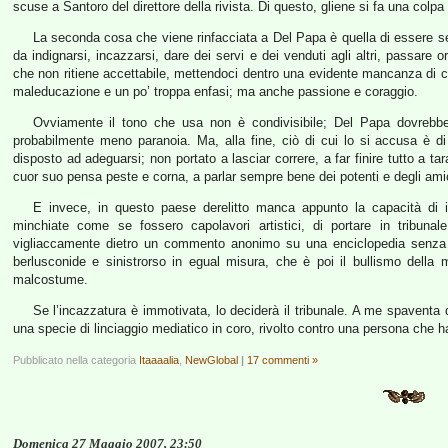
scuse a Santoro del direttore della rivista. Di questo, gliene si fa una colpa 
La seconda cosa che viene rinfacciata a Del Papa è quella di essere se
da indignarsi, incazzarsi, dare dei servi e dei venduti agli altri, passare
che non ritiene accettabile, mettendoci dentro una evidente mancanza di co
maleducazione e un po’ troppa enfasi; ma anche passione e coraggio.
Ovviamente il tono che usa non è condivisibile; Del Papa dovrebbe a
probabilmente meno paranoia. Ma, alla fine, ciò di cui lo si accusa è d
disposto ad adeguarsi; non portato a lasciar correre, a far finire tutto a tar
cuor suo pensa peste e corna, a parlar sempre bene dei potenti e degli amici de
E invece, in questo paese derelitto manca appunto la capacità di 
minchiate come se fossero capolavori artistici, di portare in tribunal
vigliaccamente dietro un commento anonimo su una enciclopedia senza fi
berlusconide e sinistrorso in egual misura, che è poi il bullismo dell
malcostume.
Se l’incazzatura è immotivata, lo deciderà il tribunale. A me spaventa di
una specie di linciaggio mediatico in coro, rivolto contro una persona che 
Pubblicato nella categoria
Itaaaalia
,
NewGlobal
|
17 commenti »
Domenica 27 Maggio 2007, 23:50