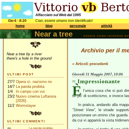
Affacciato sul Web dal 1995
Gio 6 - 8:20
Ciao, essere umano non identificato!
home
blog
personale
attività
Near a tree
ovvero come rovinarsi una 
Archivio per il m
Near a tree by a river
there's a hole in the ground
« Articoli precedenti
Giovedì 31 Maggio 2007, 10:06
ULTIMI POST
Impressionante
27/7
Opera sì, nazismo no
È
14/7
La parola proibita
l’unica cosa che si può di
1/4
In campo con voi
un po’ di scetticismo, e invece l
23/2
Nuovo cinema Luftansia
(2026)
In pratica, andando alla mappa
11/2
Wormslayer
“Street View”
, le strade suppor
posizionare un omino che guarda in
da cui vi apparirà la vista tridime
ULTIMI COMMENTI
gs
La parola proibita