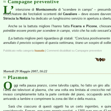
Campagne preventive
L’
intenzione di
Montezemolo
di “scendere in campo” – presumibi
risucchiatore dei forzitalioti scontenti del
Cavaliere
– deve essere davvero
Striscia la Notizia
ha dedicato un lunghissimo servizio in apertura a sbertu
Anche se la battuta migliore l’hanno fatta
Ficarra e Picone
, chiosa
potrebbe essere pronto per scendere in campo, visto che ha solo sessant’a
(La battuta migliore però riguardava gli statali:
“Conclusa positivamente la
annullato il previsto sciopero di questa settimana, tirano un sospiro di solliev
Pubblicato nella categoria
Itaaaalia
|
Commenti disabilitati
su Campagne preventive
Martedì 29 Maggio 2007, 16:22
Plasmon
O
ggi nella pausa pranzo, come talvolta capita, ho fatto un giro alla
l’area dei televisori al plasma, che una volta era limitata al crocicchio nel
invaso completamente tutta la parte centrale del piano, occupando anche
arrivando a lambire e comprimere la zona dei libri e della musica.
Sarà che ciascuno di questi oggetti ha un certo ingombro, e quin
considerevole. Eppure, non sono proprio regalati, a 1300 euro per un 42 poll