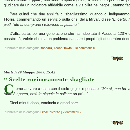
giudicare da un indicatore affidabile come la visibilità nei negozi, stanno fa
Pare quindi che due anni fa ci sbagliassimo, quando ci indignammo 
Floris
, commentando un servizio sulla crisi della
Mivar
, disse
“E certo, 
più? Tutti si comprano i televisori al plasma.”
D’altra parte, per una generazione che ha indebitato il Paese al 120% de
possibilità, volete che sia un problema caricare i propri figli di un rateo dece
Pubblicato nella categoria
Itaaaalia
,
Tech&Howto
|
10 commenti »
Martedì 29 Maggio 2007, 15:42
Scelte rovinosamente sbagliate
C
ome arrivare a casa con il cielo grigio, e pensare:
“Ma sì, non ho v
tanto è sporca, così la pioggia la pulisce un po’…”
Dieci minuti dopo, comincia a grandinare.
Pubblicato nella categoria
Life&Universe
|
2 commenti »