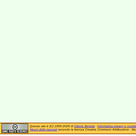
Questo sito è (C) 1995-2026 di
Vittorio Bertola
-
Informativa privacy e cooki
Alcuni diritti riservati
secondo la licenza Creative Commons Attribuzione - No