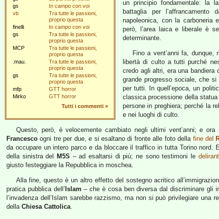
un principio fondamentale: la l
gs
In campo con voi
battaglia per l’affrancamento d
vb
Tra tutte le passioni,
proprio questa
napoleonica, con la carboneria e
finelli
In campo con voi
però, l’area laica e liberale è s
gs
Tra tutte le passioni,
determinante.
proprio questa
MCP
Tra tutte le passioni,
Fino a vent’anni fa, dunque, r
proprio questa
libertà di culto a tutti purché n
.mau.
Tra tutte le passioni,
proprio questa
credo agli altri, era una bandiera
gs
Tra tutte le passioni,
grande progresso sociale, che si è
proprio questa
per tutti. In quell’epoca, un polit
mfp
GTT horror
Mirko
GTT horror
classica processione della statua
persone in preghiera; perché la re
Tutti i commenti
»
e nei luoghi di culto.
Questo, però, è velocemente cambiato negli ultimi vent’anni; e ora s
Francesco
ogni tre per due, e si esaltano di fronte alle foto della
fine del
da occupare un intero parco e da bloccare il traffico in tutta Torino nord. E
della sinistra del
M5S
– ad esaltarsi di più; ne sono testimoni le
deliran
giusto festeggiare la Repubblica in moschea.
Alla fine, questo è un altro effetto del sostegno acritico all’immigrazione
pratica pubblica dell’
Islam
– che è cosa ben diversa dal discriminare gli i
l’invadenza dell’Islam sarebbe razzismo, ma non si può privilegiare una re
della
Chiesa Cattolica
.