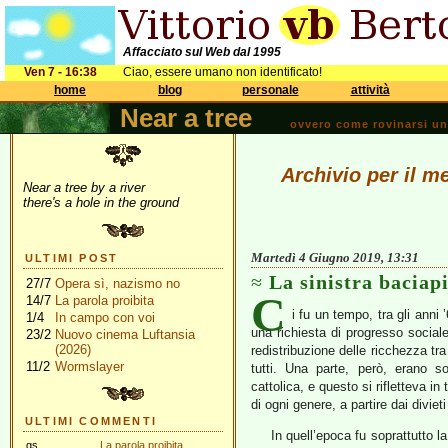
Affacciato sul Web dal 1995
Ven 7 - 16:38
Ciao, essere umano non identificato!
home
blog
personale
attività
Near a tree
ovvero come rovinarsi una 
Archivio per il m
Near a tree by a river
there's a hole in the ground
Martedì 4 Giugno 2019, 13:31
ULTIMI POST
La sinistra baciapi
27/7
Opera sì, nazismo no
C
14/7
La parola proibita
i fu un tempo, tra gli anni 
1/4
In campo con voi
una richiesta di progresso sociale
23/2
Nuovo cinema Luftansia
(2026)
redistribuzione delle ricchezza tra
11/2
Wormslayer
tutti. Una parte, però, erano so
cattolica, e questo si rifletteva i
di ogni genere, a partire dai divieti
ULTIMI COMMENTI
In quell’epoca fu soprattutto l
gs
La parola proibita