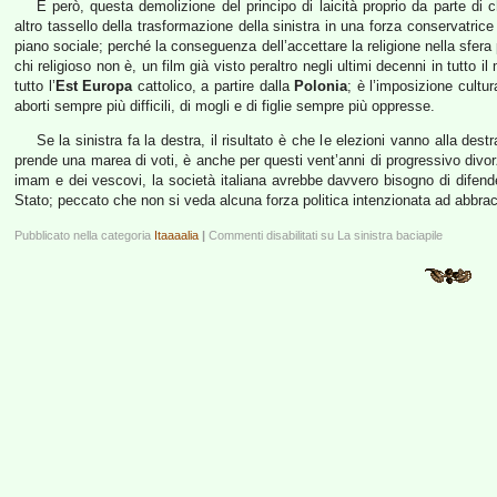
E però, questa demolizione del principo di laicità proprio da parte d
altro tassello della trasformazione della sinistra in una forza conservatri
piano sociale; perché la conseguenza dell’accettare la religione nella sfera pu
chi religioso non è, un film già visto peraltro negli ultimi decenni in tutto 
tutto l’
Est Europa
cattolico, a partire dalla
Polonia
; è l’imposizione cultur
aborti sempre più difficili, di mogli e di figlie sempre più oppresse.
Se la sinistra fa la destra, il risultato è che le elezioni vanno alla de
prende una marea di voti, è anche per questi vent’anni di progressivo divorzi
imam e dei vescovi, la società italiana avrebbe davvero bisogno di difender
Stato; peccato che non si veda alcuna forza politica intenzionata ad abbrac
Pubblicato nella categoria
Itaaaalia
|
Commenti disabilitati
su La sinistra baciapile