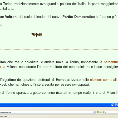
Torino tradizionalmente avanguardia politica dell’Italia, la parte maggioritar
a italiana.
zare
Veltroni
dal ruolo di leader del nuovo
Partito Democratico
si faranno più 
ro
i. Prima che me lo chiediate, è andata male: a Torino, nonostante le
percentua
e
; a Milano, nonostante l’ottimo risultato del centrosinistra e i due consigli
algoritmo dei quozienti elettorali di
Hondt
utilizzato nelle
elezioni comunali
xcel, che ha richiesto l’intera serata per essere sviluppata).
i Torino sparava a getto continuo risultati in tempo reale, il sito di Milan-l’