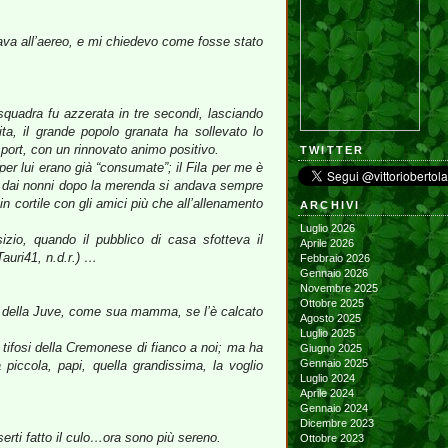
ndava all’aereo, e mi chiedevo come fosse stato
squadra fu azzerata in tre secondi, lasciando
ita, il grande popolo granata ha sollevato lo
sport, con un rinnovato animo positivo.
TWITTER
er lui erano già “consumate”; il Fila per me è
o dai nonni dopo la merenda si andava sempre
n cortile con gli amici più che all’allenamento
ARCHIVI
Luglio 2026
zio, quando il pubblico di casa sfotteva il
Aprile 2026
auri41, n.d.r.) …
Febbraio 2026
Gennaio 2026
Novembre 2025
Ottobre 2025
ere della Juve, come sua mamma, se l’è calcato
Agosto 2025
Luglio 2025
i tifosi della Cremonese di fianco a noi; ma ha
Giugno 2025
Gennaio 2025
 piccola, papi, quella grandissima, la voglio
Luglio 2024
Aprile 2024
Gennaio 2024
Dicembre 2023
ti fatto il culo…ora sono più sereno.
Ottobre 2023