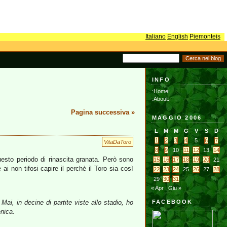
Italiano
English
Piemonteis
INFO
:Home:
:About:
Pagina successiva »
MAGGIO 2006
L
M
M
G
V
S
D
1
2
3
4
5
6
7
VitaDaToro
8
9
10
11
12
13
14
uesto periodo di rinascita granata. Però sono
15
16
17
18
19
20
21
ai non tifosi capire il perchè il Toro sia così
22
23
24
25
26
27
28
29
30
31
« Apr
Giu »
ai, in decine di partite viste allo stadio, ho
FACEBOOK
enica.