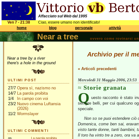
Affacciato sul Web dal 1995
Ven 7 - 21:38
Ciao, essere umano non identificato!
home
blog
personale
attività
Near a tree
ovvero come rovinarsi una 
Archivio per il m
Near a tree by a river
there's a hole in the ground
« Articoli precedenti
Mercoledì 31 Maggio 2006, 23:53
ULTIMI POST
Storie granata
27/7
Opera sì, nazismo no
Q
14/7
La parola proibita
uesto racconto è stato in
1/4
In campo con voi
sempre belli, per cui qualcuno ogn
23/2
Nuovo cinema Luftansia
(2026)
speciale.
11/2
Wormslayer
Non so se puoi estendere ciò ch
Domenica, come ben sai, eravamo ne
visto tante donne, tanti bambini, t
ULTIMI COMMENTI
Il toro ha vinto tre a zero, ora va a
gs
La parola proibita