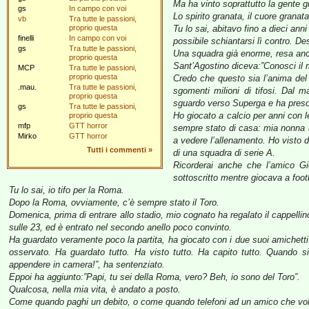
Ma ha vinto soprattutto la gente g
gs
In campo con voi
Lo spirito granata, il cuore granata 
vb
Tra tutte le passioni,
proprio questa
Tu lo sai, abitavo fino a dieci an
finelli
In campo con voi
possibile schiantarsi lì contro. D
gs
Tra tutte le passioni,
Una squadra già enorme, resa ancor
proprio questa
Sant’Agostino diceva:”Conosci il m
MCP
Tra tutte le passioni,
proprio questa
Credo che questo sia l’anima del 
.mau.
Tra tutte le passioni,
sgomenti milioni di tifosi. Dal m
proprio questa
sguardo verso Superga e ha preso i
gs
Tra tutte le passioni,
Ho giocato a calcio per anni con 
proprio questa
mfp
GTT horror
sempre stato di casa: mia nonna 
Mirko
GTT horror
a vedere l’allenamento. Ho visto da
Tutti i commenti
»
di una squadra di serie A.
Ricorderai anche che l’amico Gio
sottoscritto mentre giocava a foo
Tu lo sai, io tifo per la Roma.
Dopo la Roma, ovviamente, c’è sempre stato il Toro.
Domenica, prima di entrare allo stadio, mio cognato ha regalato il cappelli
sulle 23, ed è entrato nel secondo anello poco convinto.
Ha guardato veramente poco la partita, ha giocato con i due suoi amichetti c
osservato. Ha guardato tutto. Ha visto tutto. Ha capito tutto. Quando si
appendere in camera!”, ha sentenziato.
Eppoi ha aggiunto:”Papi, tu sei della Roma, vero? Beh, io sono del Toro”.
Qualcosa, nella mia vita, è andato a posto.
Come quando paghi un debito, o come quando telefoni ad un amico che vole