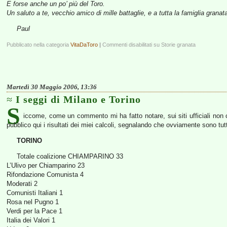
E forse anche un po’ più del Toro.
Un saluto a te, vecchio amico di mille battaglie, e a tutta la famiglia granat
Paul
Pubblicato nella categoria
VitaDaToro
|
Commenti disabilitati
su Storie granata
Martedì 30 Maggio 2006, 13:36
I seggi di Milano e Torino
S
iccome, come un commento mi ha fatto notare, sui siti ufficiali non c’
pubblico qui i risultati dei miei calcoli, segnalando che ovviamente sono tut
TORINO
Totale coalizione CHIAMPARINO 33
L’Ulivo per Chiamparino 23
Rifondazione Comunista 4
Moderati 2
Comunisti Italiani 1
Rosa nel Pugno 1
Verdi per la Pace 1
Italia dei Valori 1