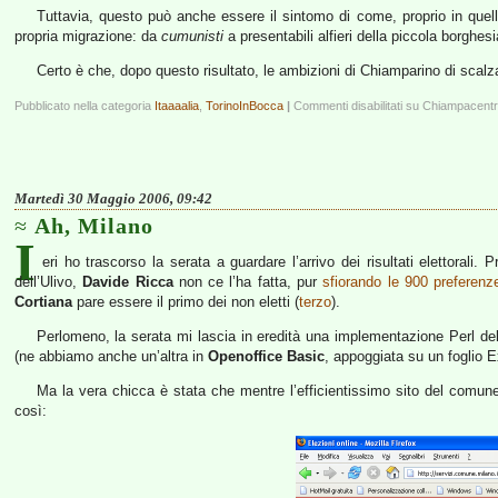
Tuttavia, questo può anche essere il sintomo di come, proprio in quella 
propria migrazione: da
cumunisti
a presentabili alfieri della piccola borghesi
Certo è che, dopo questo risultato, le ambizioni di Chiamparino di scal
Pubblicato nella categoria
Itaaaalia
,
TorinoInBocca
|
Commenti disabilitati
su Chiampacent
Martedì 30 Maggio 2006, 09:42
Ah, Milano
I
eri ho trascorso la serata a guardare l’arrivo dei risultati elettoral
dell’Ulivo,
Davide Ricca
non ce l’ha fatta, pur
sfiorando le 900 preferenz
Cortiana
pare essere il primo dei non eletti (
terzo
).
Perlomeno, la serata mi lascia in eredità una implementazione Perl dell’
(ne abbiamo anche un’altra in
Openoffice Basic
, appoggiata su un foglio E
Ma la vera chicca è stata che mentre l’efficientissimo sito del comune d
così: