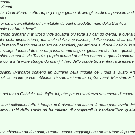
ranata.
di tutti.
ni fa a San Mauro, sotto Superga; ogni giorno alzavo gli occhi e il pensiero a
estino…
 più incancellabile ed inimitabile da quel maledetto muro della Basilica.
ale per fare il bene”.
tifoso granata: mai tifoso vide squadra più forte su campo d’erba, e quella 
ale della disperazione, dal male della separazione, dall’angoscia della perd
n mano il testimone lasciato dai campioni, per arrivare a vivere il calcio, lo 
le scarpe tacchettate che mi passava mio cugino, giocatore del Toro, quando p
abita ancora in via Taggia, proprio davanti al mitico campo, e quando andav
 qui a lì (a volte stringendo mani) il Toro dello scudetto, sembrava di essere i
vanni (Margaro) scatenò un putiferio nella tribuna dei Frogs a Busto Arsi
tball…e quante partite abbiamo vissuto insieme tu, io, Giovanni, Massimo F. (T
no del toro a Gabriele, mio figlio; lui, che per convenienza sosteneva di ess
on i palloncini tutto il tempo, si è divertito un sacco, è stato pure lavato da
amo usciti dallo stadio mi ha chiesto di comprargli la bandiera:”Non quella
vi chiamare da due anni, o come quando raggiungi una promozione dopo esser