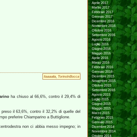
Aprile 2017
Marzo 2017
Febbraio 2017
Gennaio 2017
Dicembre 2016
Novembre 2016
Ottobre 2016
Settembre 2016
Agosto 2016
Luglio 2016
Giugno 2016
Maggio 2016
Aprile 2016
Marzo 2016
Febbraio 2016
Gennaio 2016
Dicembre 2015
Itaaaalia
,
TorinoInBocca
Novembre 2015
Ottobre 2015
Settembre 2015
Agosto 2015
arino
ha chiuso al 66,6%, contro il 29,4% di
Luglio 2015
Giugno 2015
Maggio 2015
 preso il 63,6%, contro il 32,2% di quelle del
Marzo 2015
empo preferire Chiamparino a Buttiglione.
Febbraio 2015
Gennaio 2015
 centrodestra non ci abbia messo impegno; in
Dicembre 2014
Novembre 2014
Ottobre 2014