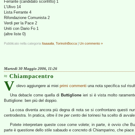
Ferrante (candidato sconfitto) 1
L’Ulivo 14
Lista Ferrante 4
Rifondazione Comunista 2
Verdi per la Pace 2
Uniti con Dario Fo 1
(altre liste 0)
Pubblicato nella categoria
Itaaaalia
,
TorinoInBocca
|
Un commento »
Martedì 30 Maggio 2006, 11:26
Chiampacentro
V
olevo aggiungere ai miei
primi commenti
una nota specifica sul risult
Una debacle come quella di
Buttiglione
ieri si è vista molto raramente
Buttiglione: ben più del doppio.
La cosa diventa ancora più degna di nota se si confrontano questi numer
centrodestra. In pratica, oltre il
tre per cento
dei torinesi ha scelto di avvale
Potete interpretare queste cose come volete; in parte, è ovvio che B
parte è questione dello stile sabaudo e concreto di Chiamparino, che piace a