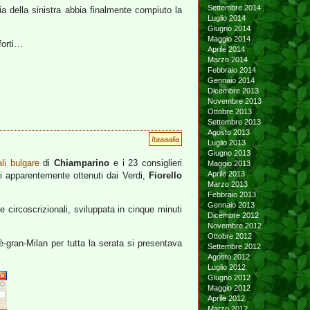
Settembre 2014
ia della sinistra abbia finalmente compiuto la
Luglio 2014
Giugno 2014
Maggio 2014
forti…
Aprile 2014
Marzo 2014
Febbraio 2014
Gennaio 2014
Dicembre 2013
Novembre 2013
Ottobre 2013
Settembre 2013
Agosto 2013
Itaaaalia
Luglio 2013
Giugno 2013
li bulgare
di
Chiamparino
e i 23 consiglieri
Maggio 2013
Aprile 2013
eri apparentemente ottenuti dai Verdi,
Fiorello
Marzo 2013
Febbraio 2013
Gennaio 2013
e circoscrizionali, sviluppata in cinque minuti
Dicembre 2012
Novembre 2012
Ottobre 2012
è-gran-Milan per tutta la serata si presentava
Settembre 2012
Agosto 2012
Luglio 2012
Giugno 2012
Maggio 2012
Aprile 2012
Marzo 2012