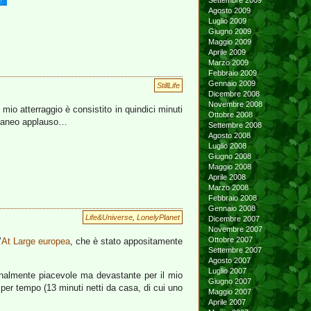
Settembre 2009
Agosto 2009
Luglio 2009
Giugno 2009
Maggio 2009
Aprile 2009
Marzo 2009
Febbraio 2009
Gennaio 2009
StillLife
Dicembre 2008
Novembre 2008
 mio atterraggio è consistito in quindici minuti
Ottobre 2008
ontaneo applauso…
Settembre 2008
Agosto 2008
Luglio 2008
Giugno 2008
Maggio 2008
Aprile 2008
Marzo 2008
Febbraio 2008
Gennaio 2008
Life&Universe
,
LonelyPlanet
Dicembre 2007
Novembre 2007
Ottobre 2007
’
At Large europea
, che è stato appositamente
Settembre 2007
Agosto 2007
Luglio 2007
inalmente piacevole ma devastante per il mio
Giugno 2007
per tempo (13 minuti netti da casa, di cui uno
Maggio 2007
Aprile 2007