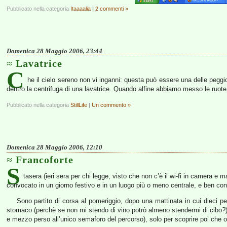
Pubblicato nella categoria
Itaaaalia
|
2 commenti »
Domenica 28 Maggio 2006, 23:44
Lavatrice
C
he il cielo sereno non vi inganni: questa può essere una delle peggiori
dentro la centrifuga di una lavatrice. Quando alfine abbiamo messo le ruote
Pubblicato nella categoria
StillLife
|
Un commento »
Domenica 28 Maggio 2006, 12:10
Francoforte
S
tasera (ieri sera per chi legge, visto che non c’è il wi-fi in camera e m
convocato in un giorno festivo e in un luogo più o meno centrale, e ben con
Sono partito di corsa al pomeriggio, dopo una mattinata in cui dieci
stomaco (perchè se non mi stendo di vino potrò almeno stendermi di cibo?). 
e mezzo perso all’unico semaforo del percorso), solo per scoprire poi che o