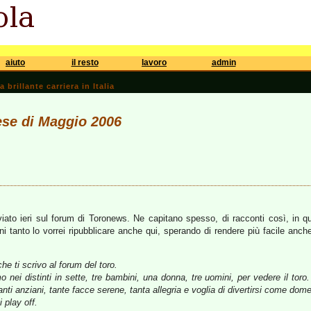
aiuto
il resto
lavoro
admin
brillante carriera in Italia
ese di Maggio 2006
viato ieri sul forum di Toronews. Ne capitano spesso, di racconti così, in q
i tanto lo vorrei ripubblicare anche qui, sperando di rendere più facile anche 
e ti scrivo al forum del toro.
i distinti in sette, tre bambini, una donna, tre uomini, per vedere il toro. M
anti anziani, tante facce serene, tanta allegria e voglia di divertirsi come dom
i play off.