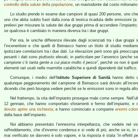
controllo della salute della popolazione
, un mastodonte dal costo milionario
Lo studio prende in esame due campioni di quasi 200 persone, uno che a
uno che abita subito fuori dalla zona di teorica ricaduta delle emissioni (a
prelievi per misurare la salute dei due gruppi prima di accendere l’impiant
se qualcosa è cambiato in maniera diversa tra i due gruppi.
Per ora, le uniche differenze rilevate dagli scienziati tra i due grupp
l’inceneritore e che quelli di Beinasco hanno un titolo di studio medi
ipotizzare correlazioni tra i due dati. Le rilevazioni però sono già preoccup
pesanti i dati sono piuttosto elevati; in particolare per l’arsenico (anche 
campione c’è tanta gente a cui piace molto il pesce”
, perché se non è quell
elementi rari usati nelle marmitte catalitiche e quindi dipendenti dal traffico.
Comunque, i medici dell’
Istituto Superiore di Sanità
hanno detto ch
qualunque peggioramento del campione di Beinasco sarà dovuto all’incene
dicendo che però bisogna vedere perché se le emissioni sono in regola allo
Nel frattempo, la vita dell’impianto prosegue male come sempre. Nell’ulti
12 gennaio, che hanno comportato sforamenti e fermo dell’impianto, e 
dovuto aprire una inchiesta
; e hanno cominciato a comparire
enormi colo
dalla base dell’impianto.
Noi abbiamo presentato l’ennesima interpellanza, che vedete nel vid
raffreddamento, che d’inverno condensa e si vede di più; anche se io, in 
mai verificato se davvero è solo vapore, e la risposta è stata
“in effetti 