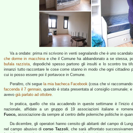
Va a ondate: prima mi scrivono in venti segnalando che è uno scandalo
che dorme in macchina
e che il Comune ha abbandonato a se stessa, poi
bufala razzista
, dopodiché spesso partono gli insulti e lo scontro tra t
innanzi tutto raccontare le cose come stanno in modo che ogni cittadino pos
cui io posso essere poi il portavoce in Comune.
Peraltro, chi segue
la mia bacheca Facebook
(cosa che vi raccomando s
faccenda il 7 gennaio
, quando è stata presentata al consiglio comunale; e
avevo
già parlato ad ottobre
.
In pratica, quello che sta accadendo in queste settimane è l’inizio de
nazionale, affidate a un gruppo di 19 associazioni italiane e romene
Fuoco,
associazione da sempre al centro delle polemiche politiche in quan
Da dicembre, gli operatori hanno censito gli abitanti del campo di Lun
nel campo abusivo di
corso Tazzoli
, che sarà affrontato successivamen