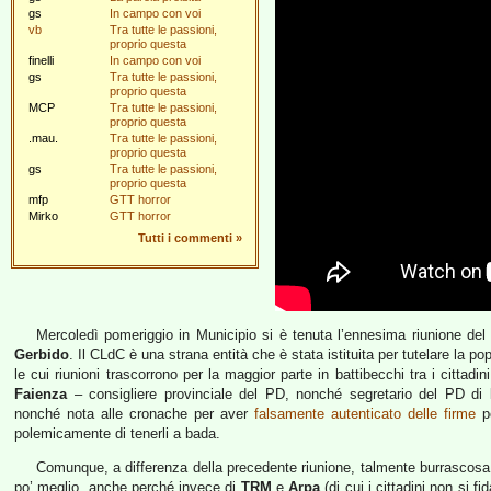
gs
In campo con voi
vb
Tra tutte le passioni,
proprio questa
finelli
In campo con voi
gs
Tra tutte le passioni,
proprio questa
MCP
Tra tutte le passioni,
proprio questa
.mau.
Tra tutte le passioni,
proprio questa
gs
Tra tutte le passioni,
proprio questa
mfp
GTT horror
Mirko
GTT horror
Tutti i commenti
»
Mercoledì pomeriggio in Municipio si è tenuta l’ennesima riunione de
Gerbido
. Il CLdC è una strana entità che è stata istituita per tutelare la 
le cui riunioni trascorrono per la maggior parte in battibecchi tra i cittad
Faienza
– consigliere provinciale del PD, nonché segretario del PD di
nonché nota alle cronache per aver
falsamente autenticato delle firme
pe
polemicamente di tenerli a bada.
Comunque, a differenza della precedente riunione, talmente burrascosa 
po’ meglio, anche perché invece di
TRM
e
Arpa
(di cui i cittadini non si f