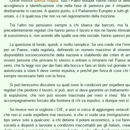
Come mostra
questa mappa
, tutti i Paesi europei hanno centri di det
accoglienza e identificazione che nella fase di partenza per il rimpatr
direttamente in carcere. A questo punto, o il Parlamento Europeo e tutti gli alt
umani, o c’è qualcosa che non va nel ragionamento della mozione.
Tra l’altro noi pensiamo sempre a chi sbarca dai barconi, ma la
precedentemente regolari che hanno perso il lavoro e non ne hanno ritrova
di sussistenza e, non avendo alle spalle una rete sociale, hanno spesso po
La questione di fondo, quindi, è molto semplice. Se uno crede che l’im
per un Paese, vada regolata, definendo un numero massimo di stranieri 
disponibilità socioeconomiche della nazione e stabilendo dei criteri di amm
ovvero persone che provano lo stesso a entrare o rimanere nel Paese an
serio, che fa leggi non per dar fiato alla bocca e fare un titolo sul giornal
autorizzata a stare lì deve venire espulsa; e poiché per forza di cose chi t
sempre necessario farlo con la forza.
Si può benissimo discutere su quali sono le condizioni per espellere qu
regolari che perdono il lavoro; si può, anzi si deve garantire un trattament
di espulsione, che non può essere trascinata per mesi e mesi. Ma n
accompagnamento forzato alla frontiera di chi va espulso, e dunque non s
Se invece non si vogliono i CIE, e anzi si cerca di aggiungere ostacoli e
che non si vuole espellere mai nessuno, e che si vuole una immigrazione 
tipo serve solo a qualcuno: a chi detiene il potere economico, a cui fan
società e disposti a lavorare a condizioni inaccettabili per gli italiani, cr