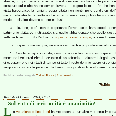
abusivi, in gran parte stranieri e privi di qualsiasi voglia di integrarsi o 
cresciute qui e che hanno sempre lavorato e pagato le tasse fin che hanno
vista burocratico, la famiglia sopra citata non rientri nelle condizioni 
mezzo alla strada; la realtà è che ormai vi sono case pubbliche sufficienti
modo o nell’altro devono essere esclusi.
La soluzione, però, non è perpetuare l’orrore delle baraccopoli e ne
patrimonio abitativo inutilizzato, sia quello abbandonato che quello cos
sufficienti per tutti. Noi l’abbiamo
proposto da molto tempo
, ricevendo semp
Comunque, come sempre, se avete commenti e proposte alternative sono
P.S. Con la famiglia sfrattata, così come con tanti altri casi disperati c
mancano i volontari che si occupino di approfondire e aiutare i singoli casi,
di occuparmene nei ritagli di tempo di tutto il resto del mio lavoro di consig
tempo a incontrare le persone che hanno bisogno di aiuto e studiare come 
Pubblicato nella categoria
TorinoInBocca
|
2 commenti »
Martedì 14 Gennaio 2014, 10:22
Sul voto di ieri: unità è unanimità?
L
a
votazione online di ieri
ha rappresentato un altro momento import