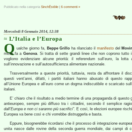
Pubblicato nella categoria
SinchËstèile
|
6 commenti »
Mercoledì 8 Gennaio 2014, 12:38
L’Italia e l’Europa
Q
ualche giorno fa,
Beppe Grillo
ha rilanciato il
manifesto
del
Movim
mese fa a
Genova
. Si tratta di sette grandi linee che non coprono tutto 
vogliono evidenziare alcune priorità: il referendum sull’euro, la lotta 
sull’innovazione e sull’autosufficienza alimentare nazionale.
Trasversalmente a queste priorità, tuttavia, resta da affrontare il disco
questi vent’anni, difatti, i partiti italiani hanno abusato di questo r
all’Unione Europea e all’euro come un dogma indiscutibile e scaricato sull’
italiani.
E’ chiaro che il risultato a medio termine di una propaganda di questo
antieuropeo, sempre più diffuso tra i cittadini, secondo il semplice ra
dall’Europa e non ci saranno più sacrifici”
. E così, le elezioni europee risch
Europea va bene così e chi vorrebbe distruggerla e basta.
Eppure, bisognerebbe ricordarsi che il processo di integrazione europea
unita nasce dalle rovine della seconda guerra mondiale, dai campi di co