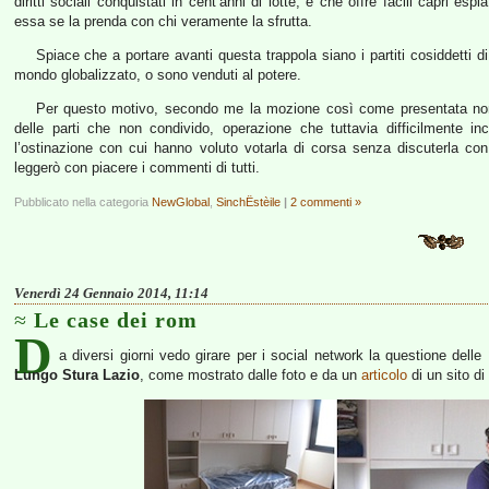
diritti sociali conquistati in cent’anni di lotte, e che offre facili capri e
essa se la prenda con chi veramente la sfrutta.
Spiace che a portare avanti questa trappola siano i partiti cosiddetti d
mondo globalizzato, o sono venduti al potere.
Per questo motivo, secondo me la mozione così come presentata non p
delle parti che non condivido, operazione che tuttavia difficilmente in
l’ostinazione con cui hanno voluto votarla di corsa senza discuterla c
leggerò con piacere i commenti di tutti.
Pubblicato nella categoria
NewGlobal
,
SinchËstèile
|
2 commenti »
Venerdì 24 Gennaio 2014, 11:14
Le case dei rom
D
a diversi giorni vedo girare per i social network la questione delle
Lungo Stura Lazio
, come mostrato dalle foto e da un
articolo
di un sito di 