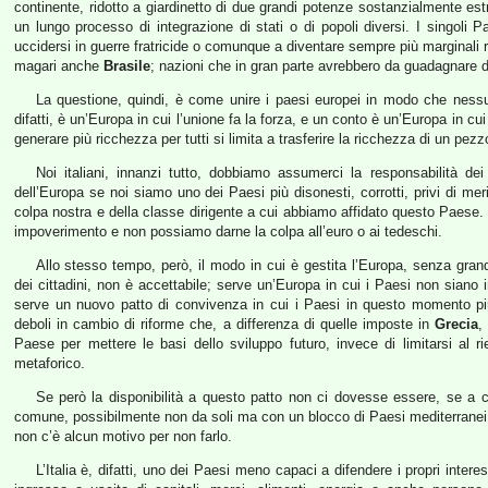
continente, ridotto a giardinetto di due grandi potenze sostanzialmente est
un lungo processo di integrazione di stati o di popoli diversi. I singoli 
uccidersi in guerre fratricide o comunque a diventare sempre più marginali 
magari anche
Brasile
; nazioni che in gran parte avrebbero da guadagnare da
La questione, quindi, è come unire i paesi europei in modo che nessuno
difatti, è un’Europa in cui l’unione fa la forza, e un conto è un’Europa in cu
generare più ricchezza per tutti si limita a trasferire la ricchezza di un pez
Noi italiani, innanzi tutto, dobbiamo assumerci la responsabilità de
dell’Europa se noi siamo uno dei Paesi più disonesti, corrotti, privi di mer
colpa nostra e della classe dirigente a cui abbiamo affidato questo Paese
impoverimento e non possiamo darne la colpa all’euro o ai tedeschi.
Allo stesso tempo, però, il modo in cui è gestita l’Europa, senza gra
dei cittadini, non è accettabile; serve un’Europa in cui i Paesi non siano 
serve un nuovo patto di convivenza in cui i Paesi in questo momento più 
deboli in cambio di riforme che, a differenza di quelle imposte in
Grecia
,
Paese per mettere le basi dello sviluppo futuro, invece di limitarsi al 
metaforico.
Se però la disponibilità a questo patto non ci dovesse essere, se a c
comune, possibilmente non da soli ma con un blocco di Paesi mediterranei 
non c’è alcun motivo per non farlo.
L’Italia è, difatti, uno dei Paesi meno capaci a difendere i propri interes