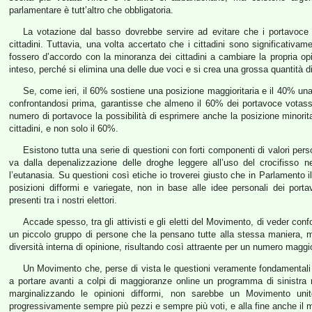
parlamentare è tutt’altro che obbligatoria.
La votazione dal basso dovrebbe servire ad evitare che i portavoce p
cittadini. Tuttavia, una volta accertato che i cittadini sono significativa
fossero d’accordo con la minoranza dei cittadini a cambiare la propria op
inteso, perché si elimina una delle due voci e si crea una grossa quantità di n
Se, come ieri, il 60% sostiene una posizione maggioritaria e il 40% una
confrontandosi prima, garantisse che almeno il 60% dei portavoce votasse
numero di portavoce la possibilità di esprimere anche la posizione minorit
cittadini, e non solo il 60%.
Esistono tutta una serie di questioni con forti componenti di valori perso
va dalla depenalizzazione delle droghe leggere all’uso del crocifisso 
l’eutanasia. Su questioni così etiche io troverei giusto che in Parlamen
posizioni difformi e variegate, non in base alle idee personali dei por
presenti tra i nostri elettori.
Accade spesso, tra gli attivisti e gli eletti del Movimento, di veder co
un piccolo gruppo di persone che la pensano tutte alla stessa maniera, 
diversità interna di opinione, risultando così attraente per un numero maggior
Un Movimento che, perse di vista le questioni veramente fondamentali
a portare avanti a colpi di maggioranze online un programma di sinistra r
marginalizzando le opinioni difformi, non sarebbe un Movimento uni
progressivamente sempre più pezzi e sempre più voti, e alla fine anche il m