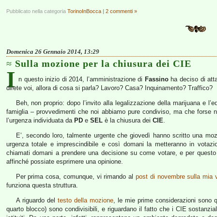
Pubblicato nella categoria
TorinoInBocca
|
2 commenti »
Domenica 26 Gennaio 2014, 13:29
Sulla mozione per la chiusura dei CIE
I
n questo inizio di 2014, l’amministrazione di
Fassino
ha deciso di atta
direte voi, allora di cosa si parla? Lavoro? Casa? Inquinamento? Traffico?
Beh, non proprio: dopo l’invito alla legalizzazione della marijuana e l’e
famiglia – provvedimenti che noi abbiamo pure condiviso, ma che forse n
l’urgenza individuata da
PD
e
SEL
è la chiusura dei
CIE
.
E’, secondo loro, talmente urgente che giovedì hanno scritto una mozi
urgenza totale e imprescindibile e così domani la metteranno in votaz
chiamati domani a prendere una decisione su come votare, e per questo 
affinché possiate esprimere una opinione.
Per prima cosa, comunque, vi rimando al
post di novembre sulla mia v
funziona questa struttura.
A riguardo del
testo della mozione
, le mie prime considerazioni sono q
quarto blocco) sono condivisibili, e riguardano il fatto che i CIE sostanzi