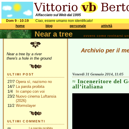
Affacciato sul Web dal 1995
Dom 9 - 10:19
Ciao, essere umano non identificato!
home
blog
personale
attività
Near a tree
ovvero come rovinarsi una 
Archivio per il m
Near a tree by a river
there's a hole in the ground
Venerdì 31 Gennaio 2014, 11:05
ULTIMI POST
Inceneritore del G
27/7
Opera sì, nazismo no
all’italiana
14/7
La parola proibita
1/4
In campo con voi
23/2
Nuovo cinema Luftansia
(2026)
11/2
Wormslayer
ULTIMI COMMENTI
gs
La parola proibita