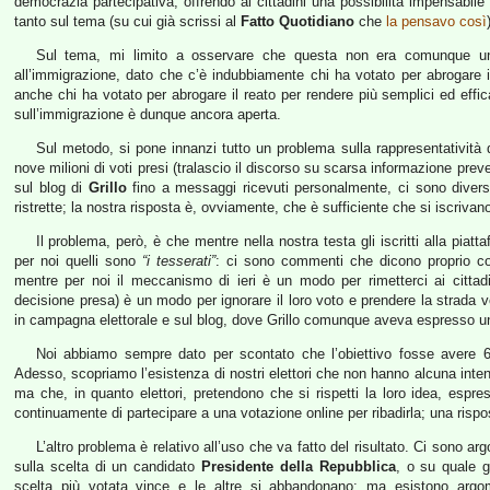
democrazia partecipativa, offrendo ai cittadini una possibilità impensabile 
tanto sul tema (su cui già scrissi al
Fatto Quotidiano
che
la pensavo così
Sul tema, mi limito a osservare che questa non era comunque un
all’immigrazione, dato che c’è indubbiamente chi ha votato per abrogare il
anche chi ha votato per abrogare il reato per rendere più semplici ed eff
sull’immigrazione è dunque ancora aperta.
Sul metodo, si pone innanzi tutto un problema sulla rappresentatività d
nove milioni di voti presi (tralascio il discorso su scarsa informazione pre
sul blog di
Grillo
fino a messaggi ricevuti personalmente, ci sono diversi 
ristrette; la nostra risposta è, ovviamente, che è sufficiente che si iscrivan
Il problema, però, è che mentre nella nostra testa gli iscritti alla piat
per noi quelli sono
“i tesserati”
: ci sono commenti che dicono proprio c
mentre per noi il meccanismo di ieri è un modo per rimetterci ai cittadini
decisione presa) è un modo per ignorare il loro voto e prendere la strada 
in campagna elettorale e sul blog, dove Grillo comunque aveva espresso un
Noi abbiamo sempre dato per scontato che l’obiettivo fosse avere 60 m
Adesso, scopriamo l’esistenza di nostri elettori che non hanno alcuna intenzi
ma che, in quanto elettori, pretendono che si rispetti la loro idea, esp
continuamente di partecipare a una votazione online per ribadirla; una rispos
L’altro problema è relativo all’uso che va fatto del risultato. Ci sono ar
sulla scelta di un candidato
Presidente della Repubblica
, o su quale 
scelta più votata vince e le altre si abbandonano; ma esistono argom