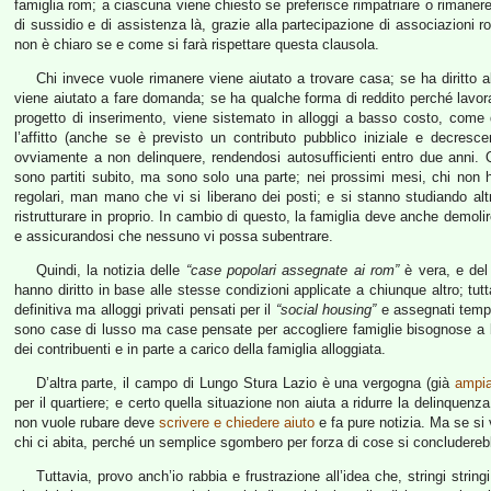
famiglia rom; a ciascuna viene chiesto se preferisce rimpatriare o rimanere
di sussidio e di assistenza là, grazie alla partecipazione di associazioni 
non è chiaro se e come si farà rispettare questa clausola.
Chi invece vuole rimanere viene aiutato a trovare casa; se ha diritto 
viene aiutato a fare domanda; se ha qualche forma di reddito perché lavora
progetto di inserimento, viene sistemato in alloggi a basso costo, come 
l’affitto (anche se è previsto un contributo pubblico iniziale e decres
ovviamente a non delinquere, rendendosi autosufficienti entro due anni. Qu
sono partiti subito, ma sono solo una parte; nei prossimi mesi, chi non ha
regolari, man mano che vi si liberano dei posti; e si stanno studiando al
ristrutturare in proprio. In cambio di questo, la famiglia deve anche demolir
e assicurandosi che nessuno vi possa subentrare.
Quindi, la notizia delle
“case popolari assegnate ai rom”
è vera, e del 
hanno diritto in base alle stesse condizioni applicate a chiunque altro; tu
definitiva ma alloggi privati pensati per il
“social housing”
e assegnati temp
sono case di lusso ma case pensate per accogliere famiglie bisognose a b
dei contribuenti e in parte a carico della famiglia alloggiata.
D’altra parte, il campo di Lungo Stura Lazio è una vergogna (già
ampi
per il quartiere; e certo quella situazione non aiuta a ridurre la delinque
non vuole rubare deve
scrivere e chiedere aiuto
e fa pure notizia. Ma se si
chi ci abita, perché un semplice sgombero per forza di cose si concludereb
Tuttavia, provo anch’io rabbia e frustrazione all’idea che, stringi strin