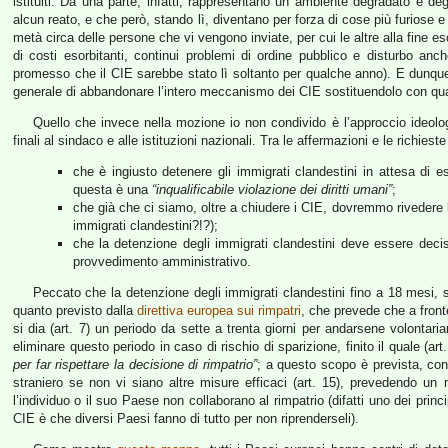
istituiti. Da una parte, infatti, rappresentano un ambiente degradato 
alcun reato, e che però, stando lì, diventano per forza di cose più furiose e 
metà circa delle persone che vi vengono inviate, per cui le altre alla fine es
di costi esorbitanti, continui problemi di ordine pubblico e disturbo anch
promesso che il CIE sarebbe stato lì soltanto per qualche anno). E dunque,
generale di abbandonare l’intero meccanismo dei CIE sostituendolo con qual
Quello che invece nella mozione io non condivido è l’approccio ideol
finali al sindaco e alle istituzioni nazionali. Tra le affermazioni e le richiest
che è ingiusto detenere gli immigrati clandestini in attesa di e
questa è una
“inqualificabile violazione dei diritti umani”
;
che già che ci siamo, oltre a chiudere i CIE, dovremmo rivedere le 
immigrati clandestini?!?);
che la detenzione degli immigrati clandestini deve essere dec
provvedimento amministrativo.
Peccato che la detenzione degli immigrati clandestini fino a 18 mesi
quanto previsto dalla
direttiva europea sui rimpatri
, che prevede che a fronte
si dia (art. 7) un periodo da sette a trenta giorni per andarsene volontaria
eliminare questo periodo in caso di rischio di sparizione, finito il quale (art
per far rispettare la decisione di rimpatrio”
; a questo scopo è prevista, con 
straniero se non vi siano altre misure efficaci (art. 15), prevedendo u
l’individuo o il suo Paese non collaborano al rimpatrio (difatti uno dei princi
CIE è che diversi Paesi fanno di tutto per non riprenderseli).