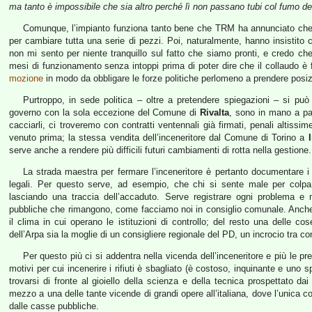
ma tanto è impossibile che sia altro perché lì non passano tubi col fumo del
Comunque, l’impianto funziona tanto bene che TRM ha annunciato che a
per cambiare tutta una serie di pezzi. Poi, naturalmente, hanno insistito
non mi sento per niente tranquillo sul fatto che siamo pronti, e credo ch
mesi di funzionamento senza intoppi prima di poter dire che il collaudo è 
mozione
in modo da obbligare le forze politiche perlomeno a prendere posi
Purtroppo, in sede politica – oltre a pretendere spiegazioni – si può
governo con la sola eccezione del Comune di
Rivalta
, sono in mano a par
cacciarli, ci troveremo con contratti ventennali già firmati, penali altissim
venuto prima; la stessa vendita dell’inceneritore dal Comune di Torino a
serve anche a rendere più difficili futuri cambiamenti di rotta nella gestione.
La strada maestra per fermare l’inceneritore è pertanto documentare i 
legali. Per questo serve, ad esempio, che chi si sente male per colpa 
lasciando una traccia dell’accaduto. Serve registrare ogni problema e m
pubbliche che rimangono, come facciamo noi in consiglio comunale. Anch
il clima in cui operano le istituzioni di controllo; del resto una delle cos
dell’Arpa sia la moglie di un consigliere regionale del PD, un incrocio tra co
Per questo più ci si addentra nella vicenda dell’inceneritore e più le 
motivi per cui incenerire i rifiuti è sbagliato (è costoso, inquinante e uno 
trovarsi di fronte al gioiello della scienza e della tecnica prospettato da
mezzo a una delle tante vicende di grandi opere all’italiana, dove l’unica c
dalle casse pubbliche.