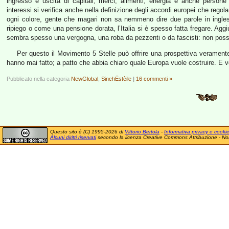
ingresso e uscita di capitali, merci, alimenti, energia e anche persone
interessi si verifica anche nella definizione degli accordi europei che regola
ogni colore, gente che magari non sa nemmeno dire due parole in ingles
ripiego o come una pensione dorata, l’Italia si è spesso fatta fregare. Aggiu
sembra spesso una vergogna, una roba da pezzenti o da fascisti: non poss
Per questo il Movimento 5 Stelle può offrire una prospettiva veramente
hanno mai fatto; a patto che abbia chiaro quale Europa vuole costruire. E 
Pubblicato nella categoria
NewGlobal
,
SinchËstèile
|
16 commenti »
Questo sito è (C) 1995-2026 di
Vittorio Bertola
-
Informativa privacy e cooki
Alcuni diritti riservati
secondo la licenza Creative Commons Attribuzione - No