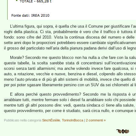
L’ultima figura, qui sopra, è quella che usa il Comune per giustificare l’a
roghi della plastica. Ci sta, probabilmente è vero che il traffico è tuttora
fondo: sono cifre del 2010. Vista la continua discesa del numero e delle 
sette anni dopo le proporzioni potrebbero essere cambiate significativame
il grosso del particolato nell’aria della pianura padana derivi dall’uso di leg
Morale? Secondo me questo blocco non ha nulla a che fare con la salut
queste tabelle, la scelta sarebbe stata di concentrarsi sull’incentivazione
scorsi senza tanti allarmismi; ma anche volendo invece fare qualcosa, si 
auto, a rotazione, vecchie e nuove, benzina e diesel, colpendo allo stess
meno l’auto privata e di più gli altri sistemi di mobilità, invece che quello di
per poi poter sgasare liberamente persino con un SUV da sei chilometri al li
E allora perché questo provvedimento? Secondo me la risposta è una
arrabbiare tutti, mentre fermare solo i diesel fa arrabbiare solo chi possie
mentre tutti gli altri possono dire: vedi, questa sindaca ci tiene alla salut
questo provvedimento, per come è studiato, sarà circa nullo, e comunque in
Pubblicato nella categoria
SinchËstèile
,
TorinoInBocca
|
2 commenti »