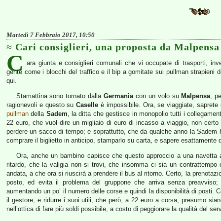
Martedì 7 Febbraio 2017, 10:50
Cari consiglieri, una proposta da Malpensa
C
ara giunta e consiglieri comunali che vi occupate di trasporti, inv
gente come i blocchi del traffico e il bip a gomitate sui pullman strapieni 
qui.
Stamattina sono tornato dalla
Germania
con un volo su
Malpensa
, p
ragionevoli e questo su
Caselle
è impossibile. Ora, se viaggiate, saprete 
pullman
della
Sadem
, la ditta che gestisce in monopolio tutti i collegamen
22 euro, che vuol dire un migliaio di euro di incasso a viaggio, non certo 
perdere un sacco di tempo; e soprattutto, che da qualche anno la Sadem ha 
comprare il biglietto in anticipo, stamparlo su carta, e sapere esattamente 
Ora, anche un bambino capisce che questo approccio a una navetta aero
ritardo, che la valigia non si trovi, che insomma ci sia un contrattempo 
andata, a che ora si riuscirà a prendere il bus al ritorno. Certo, la prenotaz
posto, ed evita il problema del gruppone che arriva senza preavviso
aumentando un po’ il numero delle corse e quindi la disponibilità di posti. 
il gestore, e ridurre i suoi utili, che però, a 22 euro a corsa, presumo sia
nell’ottica di fare più soldi possibile, a costo di peggiorare la qualità del serv