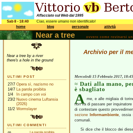
Affacciato sul Web dal 1995
Sab 8 - 18:40
Ciao, essere umano non identificato!
home
blog
personale
attività
Near a tree
ovvero come rovinarsi una 
Archivio per il m
Near a tree by a river
there's a hole in the ground
Mercoledì 15 Febbraio 2017, 18:4
ULTIMI POST
Dati alla mano, pe
27/7
Opera sì, nazismo no
è sbagliato
14/7
La parola proibita
A
1/4
In campo con voi
me, e alle migliaia di torin
23/2
Nuovo cinema Luftansia
(2026)
non va di passare per inquinatore
11/2
Wormslayer
di contestare questo provvedimento
sezione
Informambiente
, ossia 
comunali.
ULTIMI COMMENTI
Si dice che il blocco dei die
gs
La parola proibita