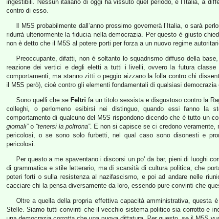
ingestibili. Nessun italiano di oggi ha vissuto quel periodo, e l’Italia, a d
contro di esso.
Il M5S probabilmente dall’anno prossimo governerà l’Italia, o sarà perlom
ridurrà ulteriormente la fiducia nella democrazia. Per questo è giusto chie
non è detto che il M5S al potere porti per forza a un nuovo regime autoritar
Preoccupante, difatti, non è soltanto lo squadrismo diffuso della base
reazione dei vertici e degli eletti a tutti i livelli, ovvero la futura cla
comportamenti, ma stanno zitti o peggio aizzano la folla contro chi dissente,
il M5S però), cioè contro gli elementi fondamentali di qualsiasi democrazia
Sono quelli che se
Feltri
fa un titolo sessista e disgustoso contro la Ra
colleghi, o perlomeno esibirsi nei distinguo, quando essi fanno la s
comportamento di qualcuno del M5S rispondono dicendo che è tutto un comp
giornali”
o
“tenersi la poltrona”
. E non si capisce se ci credono veramente, n
pericolosi, o se sono solo furbetti, nel qual caso sono disonesti e pro
pericolosi.
Per questo a me spaventano i discorsi un po’ da bar, pieni di luoghi co
di grammatica e stile letterario, ma di scarsità di cultura politica, che po
poteri forti o sulla resistenza al nazifascismo, e poi ad andare nelle riun
cacciare chi la pensa diversamente da loro, essendo pure convinti che que
Oltre a quella della propria effettiva capacità amministrativa, questa
Stelle. Siamo tutti convinti che il vecchio sistema politico sia corrotto e
una democrazia corrotta che una nuova dittatura. Per questo, se il M5S vuol