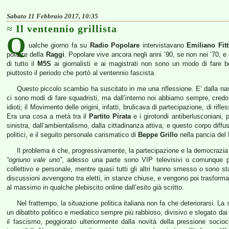
Sabato 11 Febbraio 2017, 10:35
Il ventennio grillista
Q
ualche giorno fa su
Radio Popolare
intervistavano
Emiliano Fitt
polizze della
Raggi
. Popolare vive ancora negli anni ’90, se non nei ’70, e 
di tutto il
M5S
ai giornalisti e ai magistrati non sono un modo di fare b
piuttosto il periodo che portò al ventennio fascista.
Questo piccolo scambio ha suscitato in me una riflessione. E’ dalla na
ci sono modi di fare squadristi, ma dall’interno noi abbiamo sempre, credo 
idioti; il Movimento delle origini, infatti, brulicava di partecipazione, di rif
Era una cosa a metà tra il
Partito Pirata
e i girotondi antiberlusconiani, 
sinistra, dall’ambientalismo, dalla cittadinanza attiva; e questo corpo diffu
politici, e il seguito personale carismatico di
Beppe Grillo
nella pancia del
Il problema è che, progressivamente, la partecipazione e la democrazia si 
“ognuno vale uno”
, adesso una parte sono VIP televisivi o comunque pol
collettivo e personale, mentre quasi tutti gli altri hanno smesso o sono st
discussioni avvengono tra eletti, in stanze chiuse, e vengono poi trasformat
al massimo in qualche plebiscito online dall’esito già scritto.
Nel frattempo, la situazione politica italiana non fa che deteriorarsi.
un dibattito politico e mediatico sempre più rabbioso, divisivo e slegato dai 
il fascismo, peggiorato ulteriormente dalla novità della pressione socioc