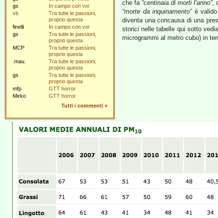
che fa
“centinaia di morti l’anno”
, 
gs
In campo con voi
“morte da inquinamento”
è valido 
vb
Tra tutte le passioni,
proprio questa
diventa una concausa di una presu
finelli
In campo con voi
storici nelle tabelle qui sotto ved
gs
Tra tutte le passioni,
microgrammi al metro cubo) in ter
proprio questa
MCP
Tra tutte le passioni,
proprio questa
.mau.
Tra tutte le passioni,
proprio questa
gs
Tra tutte le passioni,
proprio questa
mfp
GTT horror
Mirko
GTT horror
Tutti i commenti
»