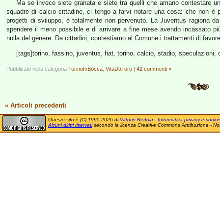
Ma se invece siete granata e siete tra quelli che amano contestare un
squadre di calcio cittadine, ci tengo a farvi notare una cosa: che non è 
progetti di sviluppo, è totalmente non pervenuto. La Juventus ragiona da 
spendere il meno possibile e di arrivare a fine mese avendo incassato p
nulla del genere. Da cittadini, contestiamo al Comune i trattamenti di favore
[tags]torino, fassino, juventus, fiat, torino, calcio, stadio, speculazioni
Pubblicato nella categoria
TorinoInBocca
,
VitaDaToro
|
42 commenti »
« Articoli precedenti
Questo sito è (C) 1995-2026 di
Vittorio Bertola
-
Informativa privacy e cooki
Alcuni diritti riservati
secondo la licenza Creative Commons Attribuzione - No