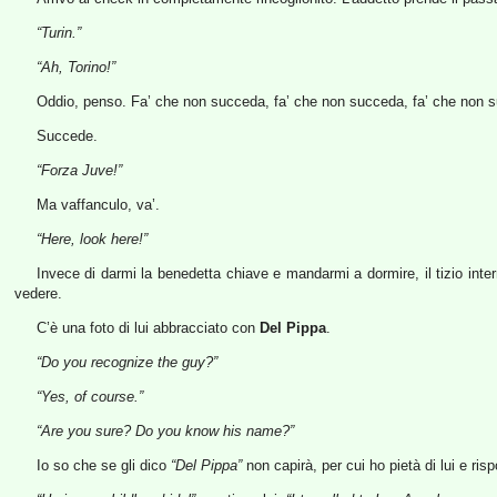
“Turin.”
“Ah, Torino!”
Oddio, penso. Fa’ che non succeda, fa’ che non succeda, fa’ che non 
Succede.
“Forza Juve!”
Ma vaffanculo, va’.
“Here, look here!”
Invece di darmi la benedetta chiave e mandarmi a dormire, il tizio inter
vedere.
C’è una foto di lui abbracciato con
Del Pippa
.
“Do you recognize the guy?”
“Yes, of course.”
“Are you sure? Do you know his name?”
Io so che se gli dico
“Del Pippa”
non capirà, per cui ho pietà di lui e ris