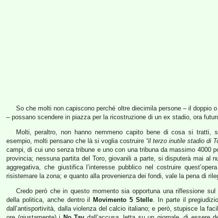
So che molti non capiscono perché oltre diecimila persone – il doppio o i
– possano scendere in piazza per la ricostruzione di un ex stadio, ora futu
Molti, peraltro, non hanno nemmeno capito bene di cosa si tratti, s
esempio, molti pensano che là si voglia costruire
“il terzo inutile stadio di T
campi, di cui uno senza tribune e uno con una tribuna da massimo 4000 po
provincia; nessuna partita del Toro, giovanili a parte, si disputerà mai al
aggregativa, che giustifica l’interesse pubblico nel costruire quest’oper
risistemare la zona; e quanto alla provenienza dei fondi, vale la pena di ril
Credo però che in questo momento sia opportuna una riflessione sul pr
della politica, anche dentro il
Movimento 5 Stelle
. In parte il pregiudiz
dall’antisportività, dalla violenza del calcio italiano; e però, stupisce la 
ore (giustamente) i
No Tav
dall’accusa, letta su un giornale, di essere de