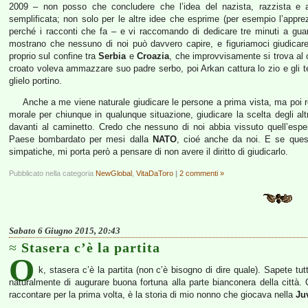
2009 – non posso che concludere che l’idea del nazista, razzista e
semplificata; non solo per le altre idee che esprime (per esempio l’app
perché i racconti che fa – e vi raccomando di dedicare tre minuti a gu
mostrano che nessuno di noi può davvero capire, e figuriamoci giudicare,
proprio sul confine tra
Serbia
e
Croazia
, che improvvisamente si trova al 
croato voleva ammazzare suo padre serbo, poi Arkan cattura lo zio e gli 
glielo portino.
Anche a me viene naturale giudicare le persone a prima vista, ma poi re
morale per chiunque in qualunque situazione, giudicare la scelta degli al
davanti al caminetto. Credo che nessuno di noi abbia vissuto quell’espe
Paese bombardato per mesi dalla
NATO
, cioé anche da noi. E se ques
simpatiche, mi porta però a pensare di non avere il diritto di giudicarlo.
Pubblicato nella categoria
NewGlobal
,
VitaDaToro
|
2 commenti »
Sabato 6 Giugno 2015, 20:43
Stasera c’è la partita
O
k, stasera c’è la partita (non c’è bisogno di dire quale). Sapete tu
naturalmente di augurare buona fortuna alla parte bianconera della città
raccontare per la prima volta, è la storia di mio nonno che giocava nella
Ju