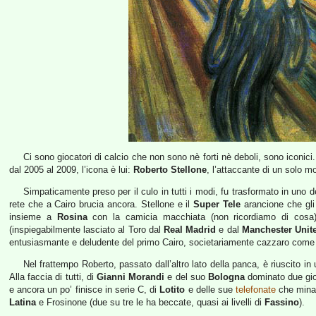
Ci sono giocatori di calcio che non sono nè forti nè deboli, sono iconici.
dal 2005 al 2009, l’icona è lui:
Roberto Stellone
, l’attaccante di un solo 
Simpaticamente preso per il culo in tutti i modi, fu trasformato in uno 
rete che a Cairo brucia ancora. Stellone e il
Super Tele
arancione che gli 
insieme a
Rosina
con la camicia macchiata (non ricordiamo di cosa) 
(inspiegabilmente lasciato al Toro dal
Real Madrid
e dal
Manchester Unit
entusiasmante e deludente del primo Cairo, societariamente cazzaro come
Nel frattempo Roberto, passato dall’altro lato della panca, è riuscito in
Alla faccia di tutti, di
Gianni Morandi
e del suo
Bologna
dominato due gio
e ancora un po’ finisce in serie C, di
Lotito
e delle sue
telefonate
che minac
Latina
e Frosinone (due su tre le ha beccate, quasi ai livelli di
Fassino
).