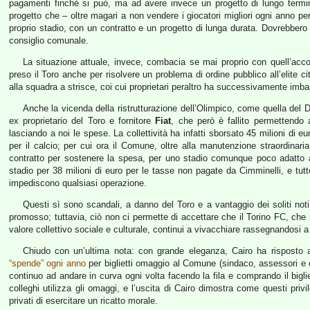
pagamenti finché si può, ma ad avere invece un progetto di lungo termine 
progetto che – oltre magari a non vendere i giocatori migliori ogni anno pe
proprio stadio, con un contratto e un progetto di lunga durata. Dovrebbero es
consiglio comunale.
La situazione attuale, invece, combacia se mai proprio con quell’accor
preso il Toro anche per risolvere un problema di ordine pubblico all’elite 
alla squadra a strisce, coi cui proprietari peraltro ha successivamente imbast
Anche la vicenda della ristrutturazione dell’Olimpico, come quella del D
ex proprietario del Toro e fornitore
Fiat
, che però è fallito permettendo 
lasciando a noi le spese. La collettività ha infatti sborsato 45 milioni di eu
per il calcio; per cui ora il Comune, oltre alla manutenzione straordina
contratto per sostenere la spesa, per uno stadio comunque poco adatto all
stadio per 38 milioni di euro per le tasse non pagate da Cimminelli, e tut
impediscono qualsiasi operazione.
Questi sì sono scandali, a danno del Toro e a vantaggio dei soliti noti
promosso; tuttavia, ciò non ci permette di accettare che il Torino FC, ch
valore collettivo sociale e culturale, continui a vivacchiare rassegnandosi 
Chiudo con un’ultima nota: con grande eleganza, Cairo ha risposto al
“spende” ogni anno
per biglietti omaggio al Comune (sindaco, assessori e co
continuo ad andare in curva ogni volta facendo la fila e comprando il bigli
colleghi utilizza gli omaggi, e l’uscita di Cairo dimostra come questi privi
privati di esercitare un ricatto morale.