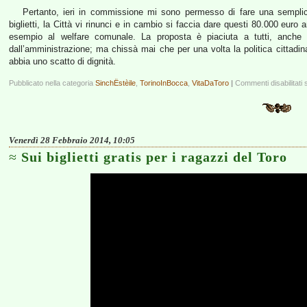
Pertanto, ieri in commissione mi sono permesso di fare una sempli
biglietti, la Città vi rinunci e in cambio si faccia dare questi 80.000 euro 
esempio al welfare comunale. La proposta è piaciuta a tutti, anche
dall’amministrazione; ma chissà mai che per una volta la politica cittadi
abbia uno scatto di dignità.
Pubblicato nella categoria
SinchËstèile
,
TorinoInBocca
,
VitaDaToro
|
Commenti disabilitati
s
Venerdì 28 Febbraio 2014, 10:05
Sui biglietti gratis per i ragazzi del Toro