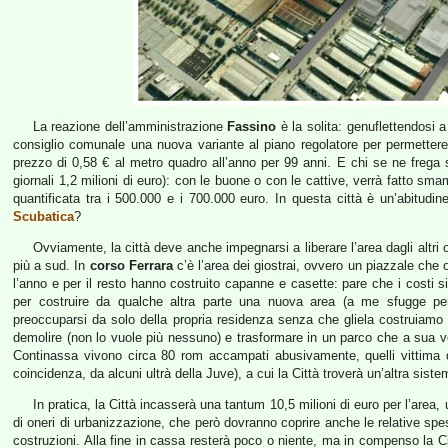
La reazione dell’amministrazione
Fassino
è la solita: genuflettendosi
consiglio comunale una nuova variante al piano regolatore per permettere 
prezzo di 0,58 € al metro quadro all’anno per 99 anni. E chi se ne frega 
giornali 1,2 milioni di euro): con le buone o con le cattive, verrà fatt
quantificata tra i 500.000 e i 700.000 euro. In questa città è un’abitudi
Scubatica
?
Ovviamente, la città deve anche impegnarsi a liberare l’area dagli altri 
più a sud. In
corso Ferrara
c’è l’area dei giostrai, ovvero un piazzale che
l’anno e per il resto hanno costruito capanne e casette: pare che i costi sia
per costruire da qualche altra parte una nuova area (a me sfugge p
preoccuparsi da solo della propria residenza senza che gliela costruiamo n
demolire (non lo vuole più nessuno) e trasformare in un parco che a sua v
Continassa vivono circa 80 rom accampati abusivamente, quelli vittima d
coincidenza, da alcuni ultrà della Juve), a cui la Città troverà un’altra sist
In pratica, la Città incasserà una tantum 10,5 milioni di euro per l’area, 
di oneri di urbanizzazione, che però dovranno coprire anche le relative spes
costruzioni. Alla fine in cassa resterà poco o niente, ma in compenso la 