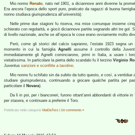
Mio nonno
Renato
, nato nel 1901, a diciannove anni divenne la promet
Era ancora l’epoca dello sport puro, praticato da ragazzi di buona famigli
nonno studiava giurisprudenza all’università).
Nelle prime due stagioni fu riserva, ma mise comunque insieme cin
schierato con regolarità, e giocò diciannove partite segnando altri tre gol.
di livello nazionale, anche se all’epoca le cose erano ovviamente molto div
Però, come gli storici del calcio sapranno, l’estate 1923 segna un e
momento in cui la famiglia
Agnelli
assume il controllo della Juvent
immediatamente gli Agnelli cominciarono, primi in Italia, a usare i loro 
vietatissima. In particolare la pietra dello scandalo fu il terzino
Virginio Ro
Juventus
sanzioni e sconfitte a tavolino
.
Mio nonno fu schifato sin da subito da tutto questo, e così, a ventidue a
studiare giurisprudenza, continuando a giocare qualche partita per pass
particolare il
Novara
).
Da lì in poi, per i bianconeri, furono ottant’anni abbondanti di vittorie in
per stasera, e continuare a preferire il Toro.
Pubblicato nella categoria
VitaDaToro
|
Un commento »