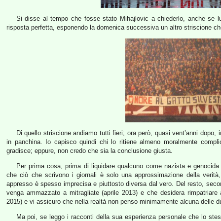
Si disse al tempo che fosse stato Mihajlovic a chiederlo, anche se lu
risposta perfetta, esponendo la domenica successiva un altro striscione che 
Di quello striscione andiamo tutti fieri; ora però, quasi vent’anni dopo, i
in panchina. Io capisco quindi chi lo ritiene almeno moralmente compl
gradisce; eppure, non credo che sia la conclusione giusta.
Per prima cosa, prima di liquidare qualcuno come nazista e genocida 
che ciò che scrivono i giornali è solo una approssimazione della verità
appresso è spesso imprecisa e piuttosto diversa dal vero. Del resto, seco
venga ammazzato a mitragliate (aprile 2013) e che desidera rimpatriare 
2015) e vi assicuro che nella realtà non penso minimamente alcuna delle d
Ma poi, se leggo i racconti della sua esperienza personale che lo st