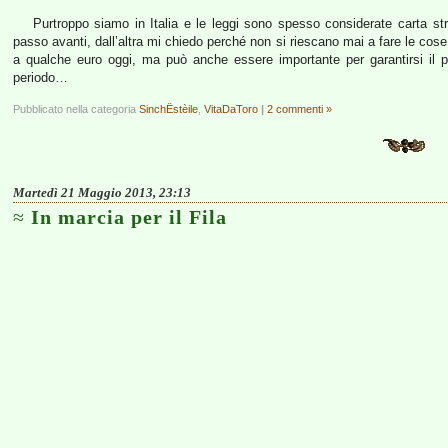
Purtroppo siamo in Italia e le leggi sono spesso considerate carta s
passo avanti, dall’altra mi chiedo perché non si riescano mai a fare le cose
a qualche euro oggi, ma può anche essere importante per garantirsi il p
periodo…
Pubblicato nella categoria
SinchËstèile
,
VitaDaToro
|
2 commenti »
Martedì 21 Maggio 2013, 23:13
In marcia per il Fila