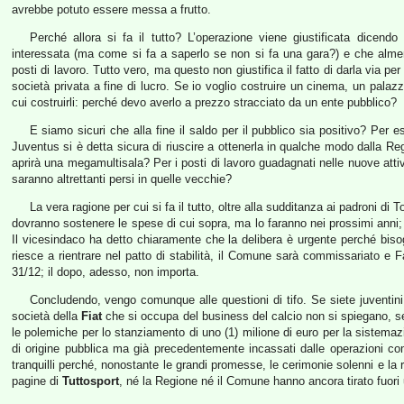
avrebbe potuto essere messa a frutto.
Perché allora si fa il tutto? L’operazione viene giustificata dicend
interessata (ma come si fa a saperlo se non si fa una gara?) e che alme
posti di lavoro. Tutto vero, ma questo non giustifica il fatto di darla via p
società privata a fine di lucro. Se io voglio costruire un cinema, un palaz
cui costruirli: perché devo averlo a prezzo stracciato da un ente pubblico?
E siamo sicuri che alla fine il saldo per il pubblico sia positivo? Per
Juventus si è detta sicura di riuscire a ottenerla in qualche modo dalla Re
aprirà una megamultisala? Per i posti di lavoro guadagnati nelle nuove attiv
saranno altrettanti persi in quelle vecchie?
La vera ragione per cui si fa il tutto, oltre alla sudditanza ai padroni di
dovranno sostenere le spese di cui sopra, ma lo faranno nei prossimi anni; 
Il vicesindaco ha detto chiaramente che la delibera è urgente perché bisog
riesce a rientrare nel patto di stabilità, il Comune sarà commissariato e 
31/12; il dopo, adesso, non importa.
Concludendo, vengo comunque alle questioni di tifo. Se siete juventini, 
società della
Fiat
che si occupa del business del calcio non si spiegano, se
le polemiche per lo stanziamento di uno (1) milione di euro per la sistemazi
di origine pubblica ma già precedentemente incassati dalle operazioni com
tranquilli perché, nonostante le grandi promesse, le cerimonie solenni e la 
pagine di
Tuttosport
, né la Regione né il Comune hanno ancora tirato fuori u