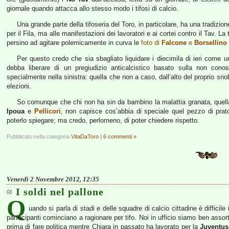
giornale quando attacca allo stesso modo i tifosi di calcio.
Una grande parte della tifoseria del Toro, in particolare, ha una tradizio
per il Fila, ma alle manifestazioni dei lavoratori e ai cortei contro il Tav. La
persino ad agitare polemicamente in curva le
foto di
Falcone
e
Borsellino
Per questo credo che sia sbagliato liquidare i diecimila di ieri come 
debba liberare di un pregiudizio anticalcistico basato sulla non conos
specialmente nella sinistra: quella che non a caso, dall’alto del proprio sno
elezioni.
So comunque che chi non ha sin da bambino la malattia granata, quella 
Ipoua
e
Pellicori
, non capisce cos’abbia di speciale quel pezzo di prat
poterlo spiegare; ma credo, perlomeno, di poter chiedere rispetto.
Pubblicato nella categoria
VitaDaToro
|
6 commenti »
Venerdì 2 Novembre 2012, 12:35
I soldi nel pallone
Q
uando si parla di stadi e delle squadre di calcio cittadine è difficil
partecipanti cominciano a ragionare per tifo. Noi in ufficio siamo ben assort
prima di fare politica mentre Chiara in passato ha lavorato per la
Juventus