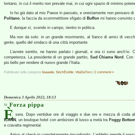
lontano, in cui il merito non prevale mai, in cui ogni spazio di minimo pote
Io ho già dato al mio Paese in passato, e onestamente non pensavo di f
Politano
, la faccia da scommettitore sfigato di
Buffon
mi hanno convinto che
E dunque sì, scendo in campo, rientro in politica.
Ma non da solo: in un grande movimento, al fianco di amici di vecchia 
gente, quello del sindaco di una città importante.
L’avrete sentito, ne hanno parlato i giornali, e ora ci sono anch’io
competenza. La presidente di un grande partito,
Sud Chiama Nord
. Con
più bello per rendere di nuovo grande l’Italia.
Pubblicato nella categoria
Itaaaalia
,
SinchËstèile
,
VitaDaToro
|
2 commenti »
Domenica 3 Aprile 2022, 18:13
Forza pippa
È
sera. Dopo ventidue ore di viaggio e due ore e mezza di coda all’
ICANN
, un boutique hotel con ambizioni di lusso a metà tra
Foggy Botto
e cravatta regimental.
Arrivo al check-in completamente rincoglionito. L’addetto prende il pass