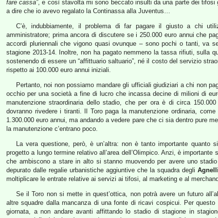
fare cassa”
, e così stavolta mi sono beccato insulti da una parte dei tifosi 
a dire che io avevo regalato la Continassa alla Juventus…
C’è, indubbiamente, il problema di far pagare il giusto a chi ut
amministratore; prima ancora di discutere se i 250.000 euro annui che paga
accordi pluriennali che vigono quasi ovunque – sono pochi o tanti, va se
stagione 2013-14. Inoltre, non ha pagato nemmeno la tassa rifiuti, sulla 
sostenendo di essere un “affittuario saltuario”, né il costo del servizio stra
rispetto ai 100.000 euro annui iniziali.
Pertanto, noi non possiamo mandare gli ufficiali giudiziari a chi non pa
occhio per una società a fine di lucro che incassa decine di milioni di eu
manutenzione straordinaria dello stadio, che per ora è di circa 150.00
dovranno rivedere i tiranti. Il Toro paga la manutenzione ordinaria, come
1.300.000 euro annui, ma andando a vedere pare che ci sia dentro pure mezzo
la manutenzione c’entrano poco.
La vera questione, però, è un’altra: non è tanto importante quanto s
progetto a lungo termine relativo all’area dell’Olimpico. Anzi, è importante s
che ambiscono a stare in alto si stanno muovendo per avere uno stadio d
depurato dalle regalie urbanistiche aggiuntive che la squadra degli
Agnell
moltiplicare le entrate relative ai servizi ai tifosi, al marketing e al merchan
Se il Toro non si mette in quest’ottica, non potrà avere un futuro all
altre squadre dalla mancanza di una fonte di ricavi cospicui. Per questo
giornata, a non andare avanti affittando lo stadio di stagione in stagio