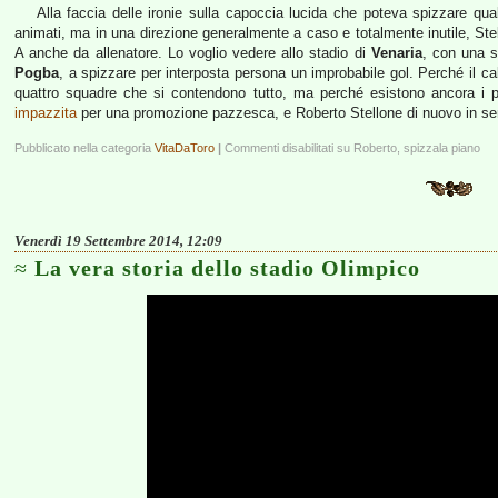
Alla faccia delle ironie sulla capoccia lucida che poteva spizzare qual
animati, ma in una direzione generalmente a caso e totalmente inutile, Stel
A anche da allenatore. Lo voglio vedere allo stadio di
Venaria
, con una s
Pogba
, a spizzare per interposta persona un improbabile gol. Perché il calci
quattro squadre che si contendono tutto, ma perché esistono ancora i pi
impazzita
per una promozione pazzesca, e Roberto Stellone di nuovo in ser
Pubblicato nella categoria
VitaDaToro
|
Commenti disabilitati
su Roberto, spizzala piano
Venerdì 19 Settembre 2014, 12:09
La vera storia dello stadio Olimpico