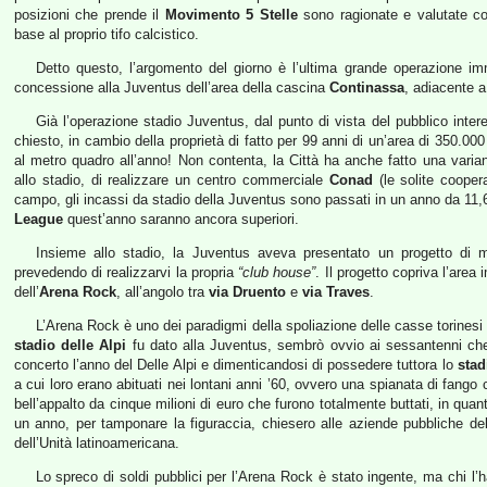
posizioni che prende il
Movimento 5 Stelle
sono ragionate e valutate com
base al proprio tifo calcistico.
Detto questo, l’argomento del giorno è l’ultima grande operazione im
concessione alla Juventus dell’area della cascina
Continassa
, adiacente a
Già l’operazione stadio Juventus, dal punto di vista del pubblico inter
chiesto, in cambio della proprietà di fatto per 99 anni di un’area di 350.00
al metro quadro all’anno! Non contenta, la Città ha anche fatto una varia
allo stadio, di realizzare un centro commerciale
Conad
(le solite cooper
campo, gli incassi da stadio della Juventus sono passati in un anno da 11,6 a
League
quest’anno saranno ancora superiori.
Insieme allo stadio, la Juventus aveva presentato un progetto di ma
prevedendo di realizzarvi la propria
“club house”
. Il progetto copriva l’are
dell’
Arena Rock
, all’angolo tra
via Druento
e
via Traves
.
L’Arena Rock è uno dei paradigmi della spoliazione delle casse torinesi 
stadio delle Alpi
fu dato alla Juventus, sembrò ovvio ai sessantenni ch
concerto l’anno del Delle Alpi e dimenticandosi di possedere tuttora lo
stad
a cui loro erano abituati nei lontani anni ’60, ovvero una spianata di fango
bell’appalto da cinque milioni di euro che furono totalmente buttati, in qua
un anno, per tamponare la figuraccia, chiesero alle aziende pubbliche del t
dell’Unità latinoamericana.
Lo spreco di soldi pubblici per l’Arena Rock è stato ingente, ma chi l’