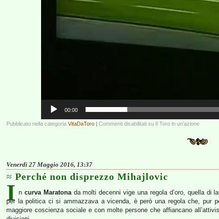
00:00
Pubblicato nella categoria
VitaDaToro
|
Commenti disabilitati
su Il Toro in un’azione
Venerdì 27 Maggio 2016, 13:37
Perché non disprezzo Mihajlovic
I
n
curva Maratona
da molti decenni vige una regola d’oro, quella di lasc
per la politica ci si ammazzava a vicenda, è però una regola che, pur p
maggiore coscienza sociale e con molte persone che affiancano all’attivis
divisioni.