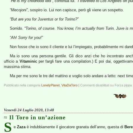
“He is my childhood idol”
, continua lui.
“I travelled to Los Angeles on p
“Mecojoni”
, sospiro io. Lui non capisce, però gli viene un sospetto.
“But are you for Juventus or for Torino?”
Sorrido.
“Torino, of course. You know, I’m actually from Turin. Juve is m
“Ah! Sorry for you!”
Non fosse che io sono il cliente e lui l’impiegato, probabilmente mi da
Ma io sono una persona gentile. Gli dico anzi che ho incontrato anch’
ufficio a
Vitaminic
per fargli fare una compilation.) E poi dai, oggettivam
massima stima.
Ma per me sono le tre del mattino e voglio solo andare a letto: next tim
Pubblicato nella categoria
LonelyPlanet
,
VitaDaToro
|
Commenti disabilitati
su Forza pippa
Venerdì 24 Luglio 2020, 13:48
Il Toro in un’azione
S
e
Zaza
è indubbiamente il giocatore granata dell’anno, questa di
Bere