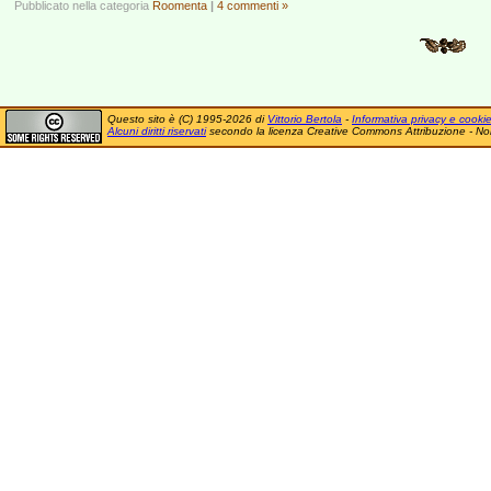
Pubblicato nella categoria
Roomenta
|
4 commenti »
Questo sito è (C) 1995-2026 di
Vittorio Bertola
-
Informativa privacy e cooki
Alcuni diritti riservati
secondo la licenza Creative Commons Attribuzione - No