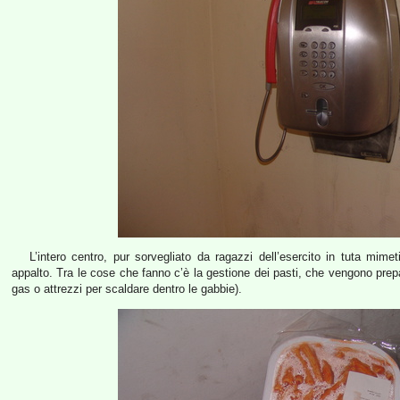
L’intero centro, pur sorvegliato da ragazzi dell’esercito in tuta mime
appalto. Tra le cose che fanno c’è la gestione dei pasti, che vengono prepar
gas o attrezzi per scaldare dentro le gabbie).