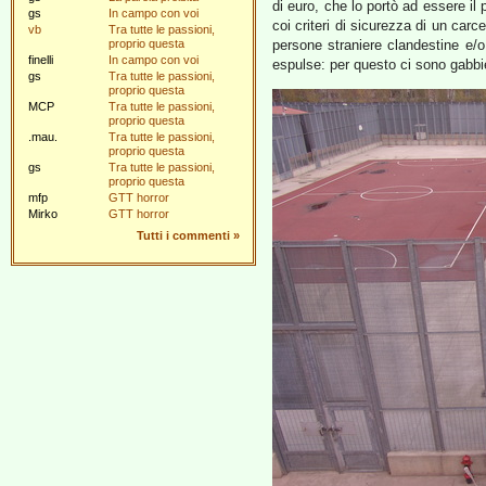
di euro, che lo portò ad essere il 
gs
In campo con voi
coi criteri di sicurezza di un carc
vb
Tra tutte le passioni,
proprio questa
persone straniere clandestine e/o 
finelli
In campo con voi
espulse: per questo ci sono gabbie
gs
Tra tutte le passioni,
proprio questa
MCP
Tra tutte le passioni,
proprio questa
.mau.
Tra tutte le passioni,
proprio questa
gs
Tra tutte le passioni,
proprio questa
mfp
GTT horror
Mirko
GTT horror
Tutti i commenti
»