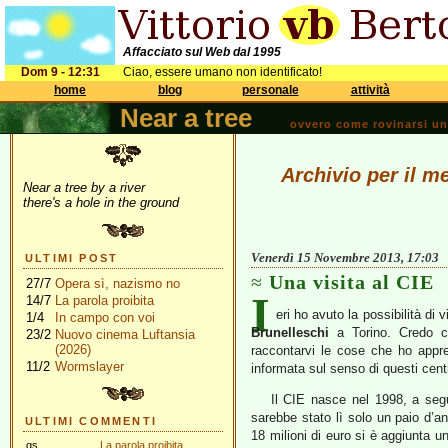
Affacciato sul Web dal 1995
Dom 9 - 12:31
Ciao, essere umano non identificato!
home
blog
personale
attività
Near a tree
ovvero come rovinarsi una 
Archivio per il 
Near a tree by a river
there's a hole in the ground
Venerdì 15 Novembre 2013, 17:03
ULTIMI POST
Una visita al CIE
27/7
Opera sì, nazismo no
I
14/7
La parola proibita
eri ho avuto la possibilità di v
1/4
In campo con voi
Brunelleschi
a Torino. Credo ch
23/2
Nuovo cinema Luftansia
(2026)
raccontarvi le cose che ho appr
11/2
Wormslayer
informata sul senso di questi centr
Il CIE nasce nel 1998, a segu
sarebbe stato lì solo un paio d’an
ULTIMI COMMENTI
18 milioni di euro si è aggiunta un
gs
La parola proibita