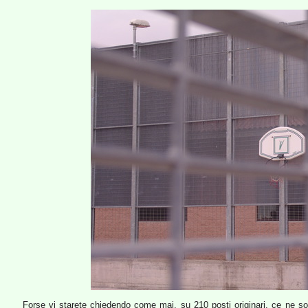
Forse vi starete chiedendo come mai, su 210 posti originari, ce ne sono