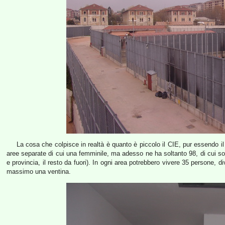
La cosa che colpisce in realtà è quanto è piccolo il CIE, pur essendo il p
aree separate di cui una femminile, ma adesso ne ha soltanto 98, di cui s
e provincia, il resto da fuori). In ogni area potrebbero vivere 35 persone, 
massimo una ventina.