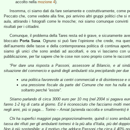
accolto nella
mozione 4
).
Insomma, ci siamo dati da fare seriamente e costruttivamente, come pot
Peccato che, come vedete alla fine, poi arrivino altri gruppi politici che si
aula, attirando i fotografi come le mosche; noi siamo comunque convinti c
risultati per i cittadini.
Comunque, il problema della Tares resta ed è grave, e sicuramente ave
bloccato
Porta Susa
. Ognuno si può fare l’opinione che crede, ma quest
dell’aumento delle tasse e della contemporanea politica di continua aper
siamo gli unici che sono andati ad ascoltarli, e ora vi lasciamo con 
pubblicazione, per far sapere che le cose non sono proprio come le racconta
“Per dare una risposta a Passoni, assessore al Bilancio, e al sinda
situazione del commercio e quindi degli ambulanti sta precipitando per due prin
una politica favorevole ai centri commerciali e di disinteresse e 
una pressione fiscale da parte del Comune che non ha nulla a
soltanto perché “esiste”.
Stiamo parlando di circa 3000 euro per 10 mq (nel 2004 si pagava euro
fanno 1-2 kg di carta al giorno.
Ed è riconosciuto che facciamo molti meno r
negli anni, più si paga… Torino – Amiat (azienda raccolta e smaltimento) è 
Chi ha superfici maggiori paga proporzionalmente, quindi ci sono amb
tassa dei rifiuti per gli ambulanti torinesi è la più alta d’Italia, più del dopp
Non è più sostenibile: e il motivo che adduce Passoni che circa il 40% no