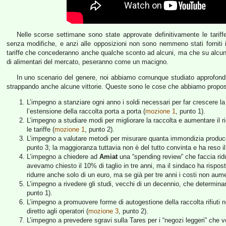
Nelle scorse settimane sono state approvate definitivamente le tarif
senza modifiche, e anzi alle opposizioni non sono nemmeno stati forniti 
tariffe che concederanno anche qualche sconto ad alcuni, ma che su alcune 
di alimentari del mercato, peseranno come un macigno.
In uno scenario del genere, noi abbiamo comunque studiato approfond
strappando anche alcune vittorie. Queste sono le cose che abbiamo propos
L’impegno a stanziare ogni anno i soldi necessari per far crescere la 
l’estensione della raccolta porta a porta (
mozione 1
, punto 1).
L’impegno a studiare modi per migliorare la raccolta e aumentare il ri
le tariffe (
mozione 1
, punto 2).
L’impegno a valutare metodi per misurare quanta immondizia produce 
punto 3; la maggioranza tuttavia non è del tutto convinta e ha reso 
L’impegno a chiedere ad
Amiat
una “spending review” che faccia ridur
avevamo chiesto il 10% di taglio in tre anni, ma il sindaco ha rispos
ridurre anche solo di un euro, ma se già per tre anni i costi non au
L’impegno a rivedere gli studi, vecchi di un decennio, che determinano
punto 1).
L’impegno a promuovere forme di autogestione della raccolta rifiuti n
diretto agli operatori (
mozione 3
, punto 2).
L’impegno a prevedere sgravi sulla Tares per i “negozi leggeri” che