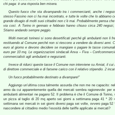
chi paga: è una risposta ben misera.
Questo fuoco che sta divampando tra i commercianti, anche i negozi
stesso Fassino non ci ha mai incontrato, e tutte le volte che lo abbiamo ce
grande disagio di molti suoi cittadini non c’è mai. Probabilmente pensa che
via così.
A Torino in gennaio e febbraio hanno chiuso circa 240 negozi, 6
Stiamo andando sempre peggio.
Molti mercati torinesi si sono desertificati perché gli ambulanti non li 
restituendo al Comune perché non si riescono a vendere da diversi anni.
euro al giorno e devono decidere se mangiare o pagare le tasse comunal
euro per 10 mq. Le organizzazioni sindacali Anva – Fiva – Confcommercio l
commercialisti agli ambulanti e negozianti.
Invece di ridurci queste tasse il Comune non interviene su Amiat, il cui
di direttore commerciale e di farsene carico con il relativo stipendio. 2 incar
Un fuoco probabilmente destinato a divampare!”
Aggiungo un’ultima cosa talmente assurda che non me ne capacito: ne
anno da cui apparentemente quella dei mercati sembra ragionevole: per es
ambulanti alimentari ne pagano 52. Il problema è che il Comune di Torino, u
un pizza al taglio di 20 mq aperto sei giorni a settimana paga 41 * 20
settimana sei mercati in sei giorni diversi paga sei volte, ovvero paga 5
nascondere al cittadino medio l’esosità delle tariffe applicate ai mercati?