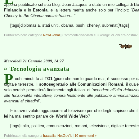
appena pubblicato sul suo blog. Jean-Jacques è stato un mio collega di B
Finlandia
e in
Estonia
, e la lettera merita anche solo per l’incipit:
“Dea
Cheney to the Obama administration…”
[tags]diplomazia, stati uniti, obama, bush, cheney, subrenat[/tags]
Pubblicato nella categoria
NewGlobal
|
Commenti disabilitati
su George W, chi era costui?
Mercoledì 21 Gennaio 2009, 14:27
Tecnologia avanzata
P
ochi minuti fa al
TG1
(giuro che non lo guardo mai, è successo per ca
digitale terrestre, il
sottosegretario alle Comunicazioni Romani
, il qual
solo perché permetterà finalmente agli italiani di
“accedere all’alta definizio
alle funzionalità interattive, fornirà finalmente alle pubbliche amministrazio
avanzati ai cittadini”
.
E io avrei voluto aggrapparmi al televisore per chiedergli: capisco che il
lei ha mai sentito parlare del
World Wide Web
?
[tags]italia, politica, comunicazioni, romani, televisione, digitale terres
Pubblicato nella categoria
Itaaaalia
,
NetGov'It
|
10 commenti »