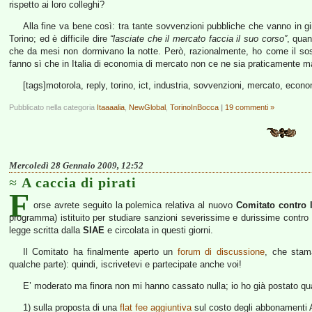
rispetto ai loro colleghi?
Alla fine va bene così: tra tante sovvenzioni pubbliche che vanno in g
Torino; ed è difficile dire
“lasciate che il mercato faccia il suo corso”
, qua
che da mesi non dormivano la notte. Però, razionalmente, ho come il sos
fanno sì che in Italia di economia di mercato non ce ne sia praticamente m
[tags]motorola, reply, torino, ict, industria, sovvenzioni, mercato, econo
Pubblicato nella categoria
Itaaaalia
,
NewGlobal
,
TorinoInBocca
|
19 commenti »
Mercoledì 28 Gennaio 2009, 12:52
A caccia di pirati
F
orse avrete seguito la polemica relativa al nuovo
Comitato contro l
programma) istituito per studiare sanzioni severissime e durissime contro a
legge scritta dalla
SIAE
e circolata in questi giorni.
Il Comitato ha finalmente aperto un
forum di discussione
, che stam
qualche parte): quindi, iscrivetevi e partecipate anche voi!
E’ moderato ma finora non mi hanno cassato nulla; io ho già postato quatt
1) sulla proposta di una
flat fee aggiuntiva
sul costo degli abbonamenti