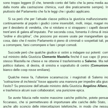
sono troppo leggere (il che, tenendo conto del fatto che la pena media ausp
dalla morte alla castrazione chimica, vuol dire praticamente sempre). I
piuttosto del Parlamento che fa le leggi che i giudici applicano.
Si sa però che per l’attuale classe politica la giustizia malfunzionant
continuamente al popolo i giudici come insensibili, molli, iniqui, magari 
per il desiderio di vendetta, che si rotolano e si strappano i capelli dava
trent’anni di galera all’imputato. Per seconda cosa, fomenta il clima di in
“ordine e disciplina”
, che possono poi essere usate per manganellare quals
cosa, dato che il nostro Parlamento è pieno di criminali o sospettati tali, 
a corrompere, farsi corrompere e fare i propri comodi.
Succede però che qualche giudice si ostini a indagare sui potenti: co
sul ministro della Giustizia
Clemente Mastella
finché il suo capo (il proc
stesso Mastella ne chiese e ne ottenne il trasferimento a
Salerno
. Ma nel
politico italiano, di destra, di sinistra e soprattutto di centro (
Comunione
bianco delle coop rosse emiliane).
Qualche mese fa, l’ulteriore scaramuccia: i magistrati di Salerno in
“sottrazione di inchiesta”
fosse appunto una manovra per impedire alla giusti
l’esito? Su pressione dell’attuale ministro della Giustizia
Angelino Alfano
e trasferisce alcuni suoi collaboratori; una punizione epica.
Se avete fiducia nelle nostre massime cariche politiche, potete pensare
ficcanaso, che si permettevano di importunare alte cariche dello Stato, 
anche allo sconcio delle intercettazioni telefoniche, in modo che ness