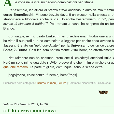
A
lle volte nella vita succedono combinazioni ben strane.
Per esempio, ieri all’ora di pranzo stavo andando in auto da mia mamma
corso Brunelleschi
. Mi sono trovato davanti un blocco: nella chiesa si 
strabordava e bloccava anche la via. Ho anche bestemmiato un po’, p
invece di bloccare il traffico”
? Poi, tornato a casa, ho scoperto da un foru
Bianco
.
Comunque, ieri ho usato
LinkedIn
per chiedere una introduzione a u
ho visto il suo profilo, e ho cominciato a leggere per capire cosa avesse 
Jazeera
, è stato un
“field coordinator”
per la
Universal
, cioè un cercatore
Borat
; 2)
Bruno
. Così ieri sera ho finalmente visto Borat, ed effettivamen
Naturalmente non ho nessuna intenzione di chiedergli aneddoti sulla lav
Però mi sono infine guardato il DVD, e devo dire che il film è migliore d
quel che temevo
. La parte migliore, comunque, sono le scene extra…
[tags]torino, coincidenze, funerale, borat[/tags]
Pubblicato nella categoria
Culturaculturacul
,
StillLife
|
Commenti disabilitati
su Cose così
Sabato 24 Gennaio 2009, 16:26
Chi cerca non trova