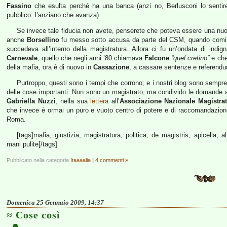
Fassino
che esulta perché ha una banca (anzi no, Berlusconi lo senti
pubblico: l’anziano che avanza).
Se invece tale fiducia non avete, penserete che poteva essere una n
anche
Borsellino
fu messo sotto accusa da parte del CSM, quando cominc
succedeva all’interno della magistratura. Allora ci fu un’ondata di indi
Carnevale
, quello che negli anni ’80 chiamava
Falcone
“quel cretino”
e che 
della mafia, ora è di nuovo in
Cassazione
, a cassare sentenze e referend
Purtroppo, questi sono i tempi che corrono; e i nostri blog sono sempr
delle cose importanti. Non sono un magistrato, ma condivido le domande an
Gabriella Nuzzi
, nella sua
lettera
all’
Associazione Nazionale Magistrat
che invece è ormai un puro e vuoto centro di potere e di raccomandazion
Roma.
[tags]mafia, giustizia, magistratura, politica, de magistris, apicella, a
mani pulite[/tags]
Pubblicato nella categoria
Itaaaalia
|
4 commenti »
Domenica 25 Gennaio 2009, 14:37
Cose così