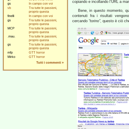
copiando e incollando l’URL a ma
gs
In campo con voi
vb
Tra tutte le passioni,
Bene, in questo momento, quals
proprio questa
contenuti fra i risultati vengo
finelli
In campo con voi
gs
Tra tutte le passioni,
cercando
“torino”
, questo è ciò che
proprio questa
MCP
Tra tutte le passioni,
proprio questa
.mau.
Tra tutte le passioni,
proprio questa
gs
Tra tutte le passioni,
proprio questa
mfp
GTT horror
Mirko
GTT horror
Tutti i commenti
»