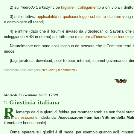
2) sul
“metodo Sarkozy”
cioé
tagliare il collegamento
a chi viola il diritt
3) sull’effettiva
applicabilità di qualsiasi legge sul diritto d’autore
venga f
e coinvolgere gli utenti;
4) e infine (dato che il forum è invaso da videotecari di
Savona
che s
noleggiando VHS in eterno) sul fatto che
resistere all’innovazione tecnologi
Naturalmente non sono così ingenuo da pensare che il Comitato terrà t
nuoce.
[tags]pirateria, download, peer to peer, internet, internet governance, diri
Pubblicato nella categoria
NetGov'It
|
8 commenti »
Martedì 27 Gennaio 2009, 17:29
Giustizia italiana
R
iemergo da due giorni di febbre per rammaricarmi: se non fossi stato 
alla
manifestazione
indetta dall’
Associazione Familiari Vittime della Maf
il cantante berlusconale).
Ormai sparare sui giudici è di moda, per esempio quando agli imputati