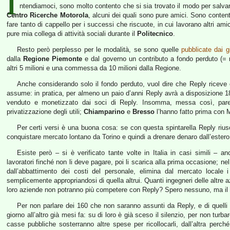
I
ntendiamoci, sono molto contento che si sia trovato il modo per salvar
Centro Ricerche Motorola
, alcuni dei quali sono pure amici. Sono conte
fare tanto di cappello per i successi che riscuote, in cui lavorano altri ami
pure mia collega di attività sociali durante il
Politecnico
.
Resto però perplesso per le modalità, se sono quelle
pubblicate dai gi
dalla
Regione Piemonte
e dal governo un contributo a fondo perduto (= re
altri 5 milioni e una commessa da 10 milioni dalla Regione.
Anche considerando solo il fondo perduto, vuol dire che Reply riceve
assume: in pratica, per almeno un paio d’anni Reply avrà a disposizione 180
venduto e monetizzato dai soci di Reply. Insomma, messa così, pare
privatizzazione degli utili;
Chiamparino
e
Bresso
l’hanno fatto prima con M
Per certi versi è una buona cosa: se con questa spintarella Reply rius
conquistare mercato lontano da Torino e quindi a drenare denaro dall’estero 
Esiste però – si è verificato tante volte in Italia in casi simili – a
lavoratori finché non li deve pagare, poi li scarica alla prima occasione; n
dall’abbattimento dei costi del personale, elimina dal mercato locale 
semplicemente appropriandosi di quella altrui. Quanti ingegneri delle altre a
loro aziende non potranno più competere con Reply? Spero nessuno, ma il r
Per non parlare dei 160 che non saranno assunti da Reply, e di quelli
giorno all’altro già mesi fa: su di loro è già sceso il silenzio, per non turbar
casse pubbliche sosterranno altre spese per ricollocarli, dall’altra perc