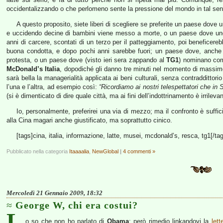
occidentalizzando o che perlomeno sente la pressione del mondo in tal se
A questo proposito, siete liberi di scegliere se preferite un paese dove 
e uccidendo decine di bambini viene messo a morte, o un paese dove u
anni di carcere, scontati di un terzo per il patteggiamento, poi beneficerebb
buona condotta, e dopo pochi anni sarebbe fuori; un paese dove, anche s
protesta, o un paese dove (visto ieri sera zappando al
TG1
) nominano com
McDonald’s Italia
, dopodiché gli danno tre minuti nel momento di massimo 
sarà bella la managerialità applicata ai beni culturali, senza contraddittor
l’una e l’altra, ad esempio così:
“Ricordiamo ai nostri telespettatori che in
(si è dimenticato di dire quale città, ma ai fini dell’indottrinamento è irrilevan
Io, personalmente, preferirei una via di mezzo; ma il confronto è suffici
alla Cina magari anche giustificato, ma soprattutto cinico.
[tags]cina, italia, informazione, latte, musei, mcdonald’s, resca, tg1[/ta
Pubblicato nella categoria
Itaaaalia
,
NewGlobal
|
4 commenti »
Mercoledì 21 Gennaio 2009, 18:32
George W, chi era costui?
L
o so che non ho parlato di
Obama
; però rimedio linkandovi la
let