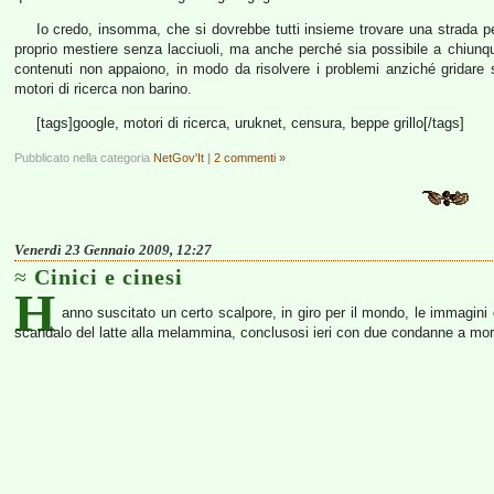
Io credo, insomma, che si dovrebbe tutti insieme trovare una strada per 
proprio mestiere senza lacciuoli, ma anche perché sia possibile a chiunq
contenuti non appaiono, in modo da risolvere i problemi anziché gridare s
motori di ricerca non barino.
[tags]google, motori di ricerca, uruknet, censura, beppe grillo[/tags]
Pubblicato nella categoria
NetGov'It
|
2 commenti »
Venerdì 23 Gennaio 2009, 12:27
Cinici e cinesi
H
anno suscitato un certo scalpore, in giro per il mondo, le immagini d
scandalo del latte alla melammina, conclusosi ieri con due condanne a mort