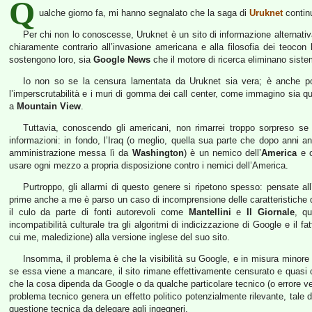
Q
ualche giorno fa, mi hanno segnalato che la saga di
Uruknet
contin
Per chi non lo conoscesse, Uruknet è un sito di informazione alternativa
chiaramente contrario all’invasione americana e alla filosofia dei teocon
sostengono loro, sia
Google News
che il motore di ricerca eliminano sistem
Io non so se la censura lamentata da Uruknet sia vera; è anche po
l’imperscrutabilità e i muri di gomma dei call center, come immagino sia que
a
Mountain View
.
Tuttavia, conoscendo gli americani, non rimarrei troppo sorpreso se 
informazioni: in fondo, l’Iraq (o meglio, quella sua parte che dopo anni an
amministrazione messa lì da
Washington
) è un nemico dell’
America
e o
usare ogni mezzo a propria disposizione contro i nemici dell’America.
Purtroppo, gli allarmi di questo genere si ripetono spesso: pensate all
prime anche a me è parso un caso di incomprensione delle caratteristiche 
il culo da parte di fonti autorevoli come
Mantellini
e
Il Giornale
, q
incompatibilità culturale tra gli algoritmi di indicizzazione di Google e il fat
cui me, maledizione) alla versione inglese del suo sito.
Insomma, il problema è che la visibilità su Google, e in misura minore sug
se essa viene a mancare, il sito rimane effettivamente censurato e quasi c
che la cosa dipenda da Google o da qualche particolare tecnico (o errore vero
problema tecnico genera un effetto politico potenzialmente rilevante, tale 
questione tecnica da delegare agli ingegneri.