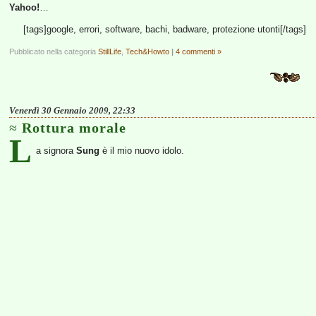
Yahoo!
…
[tags]google, errori, software, bachi, badware, protezione utonti[/tags]
Pubblicato nella categoria
StillLife
,
Tech&Howto
|
4 commenti »
Venerdì 30 Gennaio 2009, 22:33
Rottura morale
L
a signora
Sung
è il mio nuovo idolo.