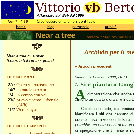
Affacciato sul Web dal 1995
Ven 7 - 4:56
Ciao, essere umano non identificato!
home
blog
personale
attività
Near a tree
ovvero come rovinarsi una 
Archivio per il m
Near a tree by a river
there's a hole in the ground
« Articoli precedenti
Sabato 31 Gennaio 2009, 16:21
ULTIMI POST
Si è piantato Goog
27/7
Opera sì, nazismo no
A
14/7
La parola proibita
dimostrazione che anche ne
1/4
In campo con voi
almeno un quarto d’ora si è incar
23/2
Nuovo cinema Luftansia
(2026)
Ciò che succede, più precis
11/2
Wormslayer
identificare i siti che cercano di
questo caso, invece di linkare il
potrebbe arrecare danni al tuo co
ULTIMI COMMENTI
di spiegazione che ti invita a no
gs
La parola proibita