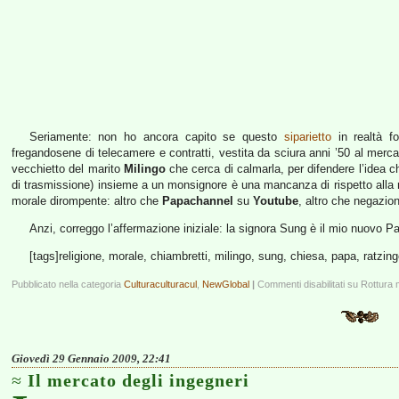
Seriamente: non ho ancora capito se questo
siparietto
in realtà fo
fregandosene di telecamere e contratti, vestita da sciura anni ’50 al mer
vecchietto del marito
Milingo
che cerca di calmarla, per difendere l’idea c
di trasmissione) insieme a un monsignore è una mancanza di rispetto alla re
morale dirompente: altro che
Papachannel
su
Youtube
, altro che negazioni
Anzi, correggo l’affermazione iniziale: la signora Sung è il mio nuovo P
[tags]religione, morale, chiambretti, milingo, sung, chiesa, papa, ratzing
Pubblicato nella categoria
Culturaculturacul
,
NewGlobal
|
Commenti disabilitati
su Rottura 
Giovedì 29 Gennaio 2009, 22:41
Il mercato degli ingegneri