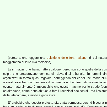
(potete anche leggere una
selezione delle fonti italiane
, di cui natur
maggioranza di
latte alla melanina
).
Le immagini che hanno fatto scalpore, però, non sono quelle della con
colpiti che protestavano con cartelli davanti al tribunale. In termini ci
organizzati in forma quasi regolare, sorreggendo dei cartelli nel modo più o
allineati sarebbe una mancanza di simmetria e di ordine, istintivamente repu
evento: naturalmente è impensabile che questi marcino per le strade (perdi
ad alta voce, come sono abituati a fare i licenziosi occidentali; ma l’esist
dalle telecamere, è molto significativa.
E’ probabile che questa protesta sia stata permessa perché bisogna m
latte sul serio, e fa di tutto perché non si ripeta mai più. Comunque, r