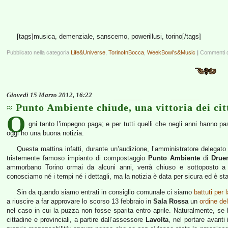
[tags]musica, demenziale, sanscemo, powerillusi, torino[/tags]
Pubblicato nella categoria
Life&Universe
,
TorinoInBocca
,
WeekBowl's&Music
|
Commenti di
Giovedì 15 Marzo 2012, 16:22
Punto Ambiente chiude, una vittoria dei cit
O
gni tanto l’impegno paga; e per tutti quelli che negli anni hanno pa
oggi ho una buona notizia.
Questa mattina infatti, durante un’audizione, l’amministratore delegato 
tristemente famoso impianto di compostaggio
Punto Ambiente
di
Drue
ammorbano Torino ormai da alcuni anni, verrà chiuso e sottoposto a un
conosciamo né i tempi né i dettagli, ma la notizia è data per sicura ed è st
Sin da quando siamo entrati in consiglio comunale ci siamo
battuti per 
a riuscire a far approvare lo scorso 13 febbraio in
Sala Rossa
un
ordine de
nel caso in cui la puzza non fosse sparita entro aprile. Naturalmente, se
cittadine e provinciali, a partire dall’assessore
Lavolta
, nel portare avanti 