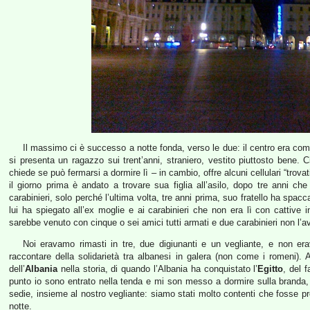
Il massimo ci è successo a notte fonda, verso le due: il centro era c
si presenta un ragazzo sui trent’anni, straniero, vestito piuttosto bene.
chiede se può fermarsi a dormire lì – in cambio, offre alcuni cellulari “trovat
il giorno prima è andato a trovare sua figlia all’asilo, dopo tre anni
carabinieri, solo perché l’ultima volta, tre anni prima, suo fratello ha spacc
lui ha spiegato all’ex moglie e ai carabinieri che non era lì con cattive
sarebbe venuto con cinque o sei amici tutti armati e due carabinieri non l’a
Noi eravamo rimasti in tre, due digiunanti e un vegliante, e non era
raccontare della solidarietà tra albanesi in galera (non come i romeni). 
dell’
Albania
nella storia, di quando l’Albania ha conquistato l’
Egitto
, del 
punto io sono entrato nella tenda e mi son messo a dormire sulla branda, 
sedie, insieme al nostro vegliante: siamo stati molto contenti che fosse pr
notte.