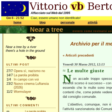
Affacciato sul Web dal 1995
Gio 6 - 21:52
Ciao, essere umano non identificato!
home
blog
personale
attività
Near a tree
ovvero come rovinarsi una 
Archivio per il m
Near a tree by a river
there's a hole in the ground
« Articoli precedenti
Venerdì 30 Marzo 2012, 12:13
ULTIMI POST
Le multe giuste
27/7
Opera sì, nazismo no
N
14/7
La parola proibita
on accade troppo spesso c
1/4
In campo con voi
venerdì scorso è successo – con 
23/2
Nuovo cinema Luftansia
(2026)
essendo che le multe sono impo
11/2
Wormslayer
contenti che, come potete veder
dal consiglio comunale.
L’obiettivo, comunque, non è
ULTIMI COMMENTI
l’attività sanzionatoria dei Comun
gs
La parola proibita