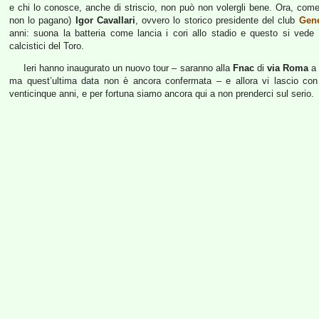
e chi lo conosce, anche di striscio, non può non volergli bene. Ora, com
non lo pagano)
Igor Cavallari
, ovvero lo storico presidente del club
Gene
anni: suona la batteria come lancia i cori allo stadio e questo si vede 
calcistici del Toro.
Ieri hanno inaugurato un nuovo tour – saranno alla
Fnac
di
via Roma
a 
ma quest’ultima data non è ancora confermata – e allora vi lascio con 
venticinque anni, e per fortuna siamo ancora qui a non prenderci sul serio.