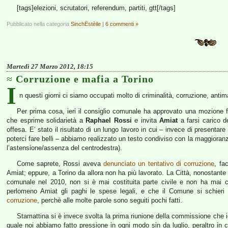
[tags]elezioni, scrutatori, referendum, partiti, gtt[/tags]
Pubblicato nella categoria
SinchËstèile
|
6 commenti »
Martedì 27 Marzo 2012, 18:15
Corruzione e mafia a Torino
I
n questi giorni ci siamo occupati molto di criminalità, corruzione, antim
Per prima cosa, ieri il consiglio comunale ha approvato una mozione 
che esprime solidarietà a
Raphael Rossi
e invita
Amiat
a farsi carico d
offesa. E’ stato il risultato di un lungo lavoro in cui – invece di present
poterci fare belli – abbiamo realizzato un testo condiviso con la maggiora
l’astensione/assenza del centrodestra).
Come saprete, Rossi aveva
denunciato un tentativo di corruzione
, fa
Amiat; eppure, a Torino da allora non ha più lavorato. La Città, nonostante
comunale nel 2010, non si è mai costituita parte civile e non ha mai
perlomeno Amiat gli paghi le spese legali, e che il Comune si schier
corruzione
, perchè alle molte parole sono seguiti pochi fatti.
Stamattina si è invece svolta la prima riunione della commissione che
quale noi abbiamo fatto pressione in ogni modo sin da luglio, peraltro in