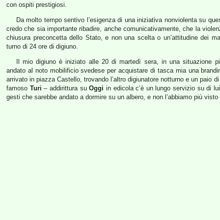
con ospiti prestigiosi.
Da molto tempo sentivo l’esigenza di una iniziativa nonviolenta su que
credo che sia importante ribadire, anche comunicativamente, che la violen
chiusura preconcetta dello Stato, e non una scelta o un’attitudine dei ma
turno di 24 ore di digiuno.
Il mio digiuno è iniziato alle 20 di martedì sera, in una situazione pi
andato al noto mobilificio svedese per acquistare di tasca mia una brandi
arrivato in piazza Castello, trovando l’altro digiunatore notturno e un paio 
famoso
Turi
– addirittura su
Oggi
in edicola c’è un lungo servizio su di lu
gesti che sarebbe andato a dormire su un albero, e non l’abbiamo più visto fi