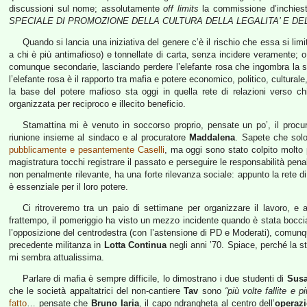
discussioni sul nome; assolutamente
off limits
la commissione d’inchies
SPECIALE DI PROMOZIONE DELLA CULTURA DELLA LEGALITA’ E DE
Quando si lancia una iniziativa del genere c’è il rischio che essa si limi
a chi è più antimafioso) e tonnellate di carta, senza incidere veramente; 
comunque secondarie, lasciando perdere l’elefante rosa che ingombra la st
l’elefante rosa è il rapporto tra mafia e potere economico, politico, cultura
la base del potere mafioso sta oggi in quella rete di relazioni verso ch
organizzata per reciproco e illecito beneficio.
Stamattina mi è venuto in soccorso proprio, pensate un po’, il procu
riunione insieme al sindaco e al procuratore
Maddalena
. Sapete che sol
pubblicamente e pesantemente Caselli
, ma oggi sono stato colpito molto
magistratura tocchi registrare il passato e perseguire le responsabilità pena
non penalmente rilevante, ha una forte rilevanza sociale: appunto la rete d
è essenziale per il loro potere.
Ci ritroveremo tra un paio di settimane per organizzare il lavoro, e a
frattempo, il pomeriggio ha visto un mezzo incidente quando è stata boccia
l’opposizione del centrodestra (con l’astensione di PD e Moderati), comunqu
precedente militanza in
Lotta Continua
negli anni ’70. Spiace, perché la s
mi sembra attualissima.
Parlare di mafia è sempre difficile, lo dimostrano i due studenti di
Sus
che le società appaltatrici del non-cantiere
Tav
sono
“più volte fallite e 
fatto
… pensate che
Bruno Iaria
, il capo ndrangheta al centro dell’
operaz