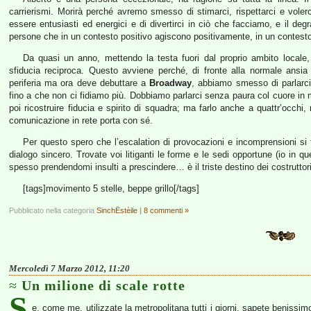
carrierismi. Morirà perché avremo smesso di stimarci, rispettarci e volerc
essere entusiasti ed energici e di divertirci in ciò che facciamo, e il d
persone che in un contesto positivo agiscono positivamente, in un contesto
Da quasi un anno, mettendo la testa fuori dal proprio ambito locale,
sfiducia reciproca. Questo avviene perché, di fronte alla normale ansia
periferia ma ora deve debuttare a
Broadway
, abbiamo smesso di parlarc
fino a che non ci fidiamo più. Dobbiamo parlarci senza paura col cuore in
poi ricostruire fiducia e spirito di squadra; ma farlo anche a quattr’occhi,
comunicazione in rete porta con sé.
Per questo spero che l’escalation di provocazioni e incomprensioni si 
dialogo sincero. Trovate voi litiganti le forme e le sedi opportune (io in que
spesso prendendomi insulti a prescindere… è il triste destino dei costruttori
[tags]movimento 5 stelle, beppe grillo[/tags]
Pubblicato nella categoria
SinchËstèile
|
8 commenti »
Mercoledì 7 Marzo 2012, 11:20
Un milione di scale rotte
S
e, come me, utilizzate la metropolitana tutti i giorni, sapete beniss