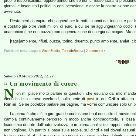
proprie responsabilità; eppure penso che se non ci fosse stata la pressione 
giornali e inseguito i politici in ogni occasione, e anche la nostra azione d
avvenuta.
Resta però da capire chi pagherà per le notti insonni dei torinesi e per l
e costato già oltre venti milioni di euro, a cui se ne aggiungeranno dodici
anaerobico (che non puzza) con cogenerazione di energia da biogas. Ma o
[tags]ambiente, rifiuti, puzza, torino, druento, punto ambiente, amiat, cid
Pubblicato nella categoria
SinchËstèile
,
TorinoInBocca
|
2 commenti »
Sabato 10 Marzo 2012, 12:27
Un movimento di cuore
N
on mi piace molto parlare di questioni che esulano dal mio manda
vicende dello scorso weekend, sulla serie di
post
in cui
Grillo
attacca al
Rimini
. Se ne potrebbe parlare per pagine, ma vorrei comunicare solo un p
La prima è che c’è in giro grande confusione tra il concetto di movimento
cambia continuamente percorso in modo anche contraddittorio, si basa su
leadership dettate dall’autorevolezza, e in ultima analisi sui rapporti inter
non vogliono. Un partito si basa sulle regole, sui diritti e sui doveri assunti 
(online o per alzata di mano cambia poco), su gerarchie ben definite in cu