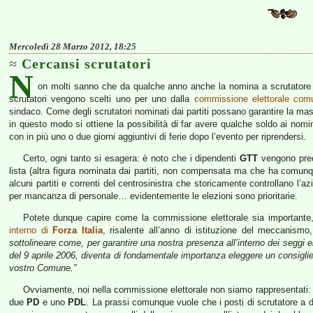
Mercoledì 28 Marzo 2012, 18:25
Cercansi scrutatori
N
on molti sanno che da qualche anno anche la nomina a scrutatore di s
scrutatori vengono scelti uno per uno dalla
commissione elettorale com
sindaco. Come degli scrutatori nominati dai partiti possano garantire la mas
in questo modo si ottiene la possibilità di far avere qualche soldo ai nomin
con in più uno o due giorni aggiuntivi di ferie dopo l’evento per riprendersi.
Certo, ogni tanto si esagera: è noto che i dipendenti
GTT
vengono prece
lista (altra figura nominata dai partiti, non compensata ma che ha comunqu
alcuni partiti e correnti del centrosinistra che storicamente controllano l’
per mancanza di personale… evidentemente le elezioni sono prioritarie.
Potete dunque capire come la commissione elettorale sia importante,
interno di
Forza Italia
, risalente all’anno di istituzione del meccanismo,
sottolineare come, per garantire una nostra presenza all’interno dei seggi ele
del 9 aprile 2006, diventa di fondamentale importanza eleggere un consiglier
vostro Comune.”
Ovviamente, noi nella commissione elettorale non siamo rappresentati:
due
PD
e uno
PDL
. La prassi comunque vuole che i posti di scrutatore a dis