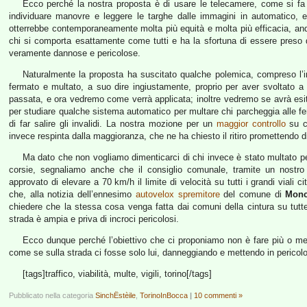
Ecco perché la nostra proposta è di usare le telecamere, come si fa 
individuare manovre e leggere le targhe dalle immagini in automatico, e
otterrebbe contemporaneamente molta più equità e molta più efficacia, and
chi si comporta esattamente come tutti e ha la sfortuna di essere pres
veramente dannose e pericolose.
Naturalmente la proposta ha suscitato qualche polemica, compreso l’i
fermato e multato, a suo dire ingiustamente, proprio per aver svoltato a 
passata, e ora vedremo come verrà applicata; inoltre vedremo se avrà esi
per studiare qualche sistema automatico per multare chi parcheggia alle 
di far salire gli invalidi. La nostra mozione per un
maggior controllo
su ch
invece respinta dalla maggioranza, che ne ha chiesto il ritiro promettendo 
Ma dato che non vogliamo dimenticarci di chi invece è stato multato per
corsie, segnaliamo anche che il consiglio comunale, tramite un nos
approvato di elevare a 70 km/h il limite di velocità su tutti i grandi viali c
che, alla notizia dell’ennesimo
autovelox spremitore
del comune di
Monc
chiedere che la stessa cosa venga fatta dai comuni della cintura su tutt
strada è ampia e priva di incroci pericolosi.
Ecco dunque perché l’obiettivo che ci proponiamo non è fare più o m
come se sulla strada ci fosse solo lui, danneggiando e mettendo in pericolo tu
[tags]traffico, viabilità, multe, vigili, torino[/tags]
Pubblicato nella categoria
SinchËstèile
,
TorinoInBocca
|
10 commenti »