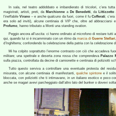
In sala, nel teatro addobbato e imbandierato di tricolori, c’era tutta l
magistrati, artisti, preti, da
Marchionne
a
De Benedetti
, da
Littizzetto
l’ineffabile
Virano
– e anche qualcuno da fuori, come il fu
Cofferati
; c’era
era solo ad inviti), alcune centinaia di VIP che, oltre ad abbracciarsi
Profumo
, hanno tributato a Monti una standing ovation.
Peggio ancora all’uscita: ci hanno ordinato al microfono di restare tutti
qui, quando lui si è incamminato con un ritmo da
marcia di
Guerre Stellari
d’Inghilterra; confondendo la celebrazione della patria con la celebrazione de
Mi ha colpito soprattutto l’enorme contrasto con ciò che accadeva fuo
militare; una spettrale e deserta zona rossa che comprendeva
Palazzo
sulla piazza, controllata da decine di camionette e centinaia di poliziotti sch
Tutto questo serviva a controllare una eventuale protesta del resid
misurata, con alcune centinaia di manifestanti,
qualche spintone
e il sol
bloccata, con poliziotti che ti intimavano, in un italiano esotico e poco c
anche se magari avevi parcheggiato dall’altro lato del bunker o dovevi solt