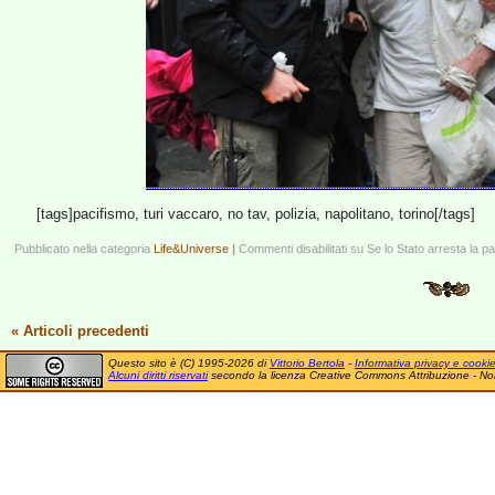
[tags]pacifismo, turi vaccaro, no tav, polizia, napolitano, torino[/tags]
Pubblicato nella categoria
Life&Universe
|
Commenti disabilitati
su Se lo Stato arresta la p
« Articoli precedenti
Questo sito è (C) 1995-2026 di
Vittorio Bertola
-
Informativa privacy e cooki
Alcuni diritti riservati
secondo la licenza Creative Commons Attribuzione - No