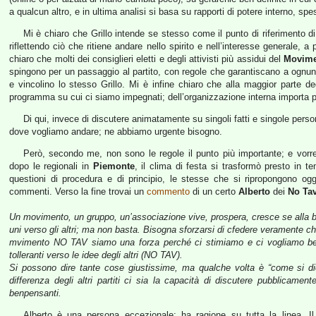
a qualcun altro, e in ultima analisi si basa su rapporti di potere interno, spe
Mi è chiaro che Grillo intende se stesso come il punto di riferimento d
riflettendo ciò che ritiene andare nello spirito e nell’interesse generale, a 
chiaro che molti dei consiglieri eletti e degli attivisti più assidui del
Movime
spingono per un passaggio al partito, con regole che garantiscano a ognuno
e vincolino lo stesso Grillo. Mi è infine chiaro che alla maggior parte de
programma su cui ci siamo impegnati; dell’organizzazione interna importa p
Di qui, invece di discutere animatamente su singoli fatti e singole perso
dove vogliamo andare; ne abbiamo urgente bisogno.
Però, secondo me, non sono le regole il punto più importante; e vorr
dopo le regionali in
Piemonte
, il clima di festa si trasformò presto in t
questioni di procedura e di principio, le stesse che si ripropongono og
commenti. Verso la fine trovai un
commento
di un certo
Alberto
dei
No Ta
Un movimento, un gruppo, un’associazione vive, prospera, cresce se alla base
uni verso gli altri; ma non basta. Bisogna sforzarsi di cfedere veramente ch
mvimento NO TAV siamo una forza perché ci stimiamo e ci vogliamo ben
tolleranti verso le idee degli altri (NO TAV).
Si possono dire tante cose giustissime, ma qualche volta è “come si di
differenza degli altri partiti ci sia la capacità di discutere pubblicame
benpensanti.
Alberto è una persona eccezionale; ha ragione su tutta la linea. Il