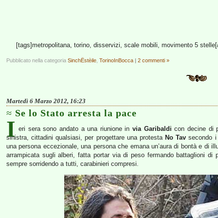
[tags]metropolitana, torino, disservizi, scale mobili, movimento 5 stelle[
Pubblicato nella categoria
SinchËstèile
,
TorinoInBocca
|
2 commenti »
Martedì 6 Marzo 2012, 16:23
Se lo Stato arresta la pace
I
eri sera sono andato a una riunione in
via Garibaldi
con decine di pe
sinistra, cittadini qualsiasi, per progettare una protesta
No Tav
secondo i
una persona eccezionale, una persona che emana un’aura di bontà e di ill
arrampicata sugli alberi, fatta portar via di peso fermando battaglioni 
sempre sorridendo a tutti, carabinieri compresi.