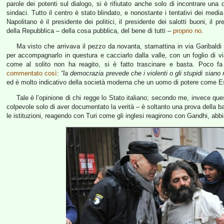
parole dei potenti sul dialogo, si è rifiutato anche solo di incontrare una
sindaci. Tutto il centro è stato blindato, e nonostante i tentativi dei media 
Napolitano è il presidente dei politici, il presidente dei salotti buoni, il 
della Repubblica – della cosa pubblica, del bene di tutti –
proprio no
.
Ma visto che arrivava il pezzo da novanta, stamattina in via Garibaldi s
per accompagnarlo in questura e cacciarlo dalla valle, con un foglio di v
come al solito non ha reagito, si è fatto trascinare e basta. Poco 
commentato così
:
“la democrazia prevede che i violenti o gli stupidi siano r
ed è molto indicativo della società moderna che un uomo di potere come Es
Tale è l’opinione di chi regge lo Stato italiano; secondo me, invece q
colpevole solo di aver documentato la verità – è soltanto una prova della bar
le istituzioni, reagendo con Turi come gli inglesi reagirono con Gandhi, abbi