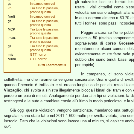
gli autovelox fissi e i terribili 
gs
In campo con voi
usare i viali cittadini come pist
vb
Tra tutte le passioni,
proprio questa
velocità non siano adeguati alla no
finelli
In campo con voi
le auto corrono almeno a 60-70 chil
gs
Tra tutte le passioni,
tutti i torinesi sono pazzi incoscie
proprio questa
MCP
Tra tutte le passioni,
Peggio ancora se l’ente pubbl
proprio questa
andare ai 50 (rischio tamponamen
.mau.
Tra tutte le passioni,
proprio questa
sopraelevata di
corso Grosset
gs
Tra tutte le passioni,
recentemente alcuni comuni dell
proprio questa
evidentemente multe fatte solo pe
mfp
GTT horror
Mirko
GTT horror
dubbio che siano tenuti bassi ap
per capirlo).
Tutti i commenti
»
In compenso, ci sono viola
collettività, ma che raramente vengono sanzionate. Una è quella di svolt
quando l’incrocio è trafficato e si creano lunghe code per chi resta blo
Vinzaglio
, chi svolta a sinistra illegalmente blocca i binari del tram e con
perdere un paio di minuti. Analogamente per due altri tipi di violazioni: la do
restringersi e le auto a cambiare corsia all’ultimo in modo pericoloso, e la vi
Già oggi queste violazioni vengono sanzionate, mandando una pattuglia
segnalati siano state fatte nel 2011 1.600 multe per svolta vietata, che s
incrocio. Dato che le violazioni sono invece una al minuto, si capisce anche 
io?”
.