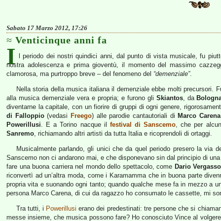
Sabato 17 Marzo 2012, 17:26
Venticinque anni fa
I
l periodo dei nostri quindici anni, dal punto di vista musicale, fu piut
nostra adolescenza e prima gioventù, il momento del massimo cazzeggi
clamorosa, ma purtroppo breve – del fenomeno del
“demenziale”
.
Nella storia della musica italiana il demenziale ebbe molti precursori. Fu
alla musica demenziale vera e propria; e furono gli
Skiantos
, da
Bologn
diventarne la capitale, con un fiorire di gruppi di ogni genere, rigorosamen
di Falloppio
(vedasi
Freego
) alle parodie cantautoriali di
Marco Carena
Powerillusi
. E a Torino nacque il
festival di Sanscemo
, che per alcun
Sanremo
, richiamando altri artisti da tutta Italia e ricoprendoli di ortaggi.
Musicalmente parlando, gli unici che da quel periodo presero la via 
Sanscemo non ci andarono mai, e che disponevano sin dal principio di una p
fare una buona carriera nel mondo dello spettacolo, come
Dario Vergasso
riconvertì ad un’altra moda, come i Karamamma che in buona parte diven
propria vita e suonando ogni tanto; quando qualche mese fa in mezzo a 
persona Marco Carena, di cui da ragazzo ho consumato le cassette, mi s
Tra tutti, i
Powerillusi
erano dei predestinati: tre persone che si chiam
messe insieme, che musica possono fare? Ho conosciuto Vince al volgere 