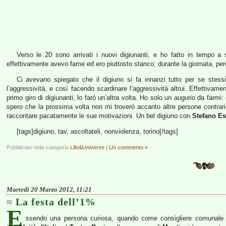
Verso le 20 sono arrivati i nuovi digiunanti, e ho fatto in tempo a 
effettivamente avevo fame ed ero piuttosto stanco; durante la giornata, per
Ci avevano spiegato che il digiuno si fa innanzi tutto per se stessi,
l’aggressività, e così facendo scardinare l’aggressività altrui. Effettivame
primo giro di digiunanti, lo farò un’altra volta. Ho solo un augurio da farmi
spero che la prossima volta non mi troverò accanto altre persone contrar
raccontare pacatamente le sue motivazioni. Un bel digiuno con
Stefano Es
[tags]digiuno, tav, ascoltateli, nonviolenza, torino[/tags]
Pubblicato nella categoria
Life&Universe
|
Un commento »
Martedì 20 Marzo 2012, 11:21
La festa dell’1%
E
ssendo una persona curiosa, quando come consigliere comunale ho r