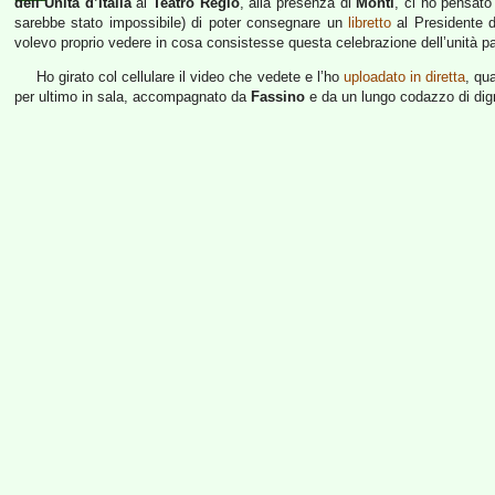
dell’Unità d’Italia
al
Teatro Regio
, alla presenza di
Monti
, ci ho pensato
sarebbe stato impossibile) di poter consegnare un
libretto
al Presidente d
volevo proprio vedere in cosa consistesse questa celebrazione dell’unità pa
Ho girato col cellulare il video che vedete e l’ho
uploadato in diretta
, qu
per ultimo in sala, accompagnato da
Fassino
e da un lungo codazzo di dign