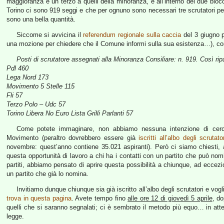
maggioranza e un terzo a quelli della minoranza, e all’interno dei due bloc
Torino ci sono 919 seggi e che per ognuno sono necessari tre scrutatori per
sono una bella quantità.
Siccome si avvicina il
referendum regionale sulla caccia
del 3 giugno p
una mozione per chiedere che il Comune informi sulla sua esistenza…), con 
Posti di scrutatore assegnati alla Minoranza Consiliare: n. 919. Così ripar
Pdl 460
Lega Nord 173
Movimento 5 Stelle 115
Fli 57
Terzo Polo – Udc 57
Torino Libera No Euro Lista Grilli Parlanti 57
Come potete immaginare, non abbiamo nessuna intenzione di cerca
Movimento (peraltro dovrebbero essere già
iscritti all’albo degli scrutato
novembre: quest’anno contiene 35.021 aspiranti). Però ci siamo chiesti, a
questa opportunità di lavoro a chi ha i contatti con un partito che può no
partiti, abbiamo pensato di aprire questa possibilità a chiunque, ad eccezi
un partito che già lo nomina.
Invitiamo dunque chiunque sia già iscritto all’albo degli scrutatori e vo
trova in questa pagina
. Avete tempo fino
alle ore 12 di giovedì 5 aprile
, d
quelli che si saranno segnalati; ci è sembrato il metodo più equo… in at
legge.