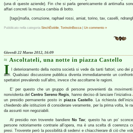
(una di queste aziende). Fin che si parla genericamente di antimafia so
affari concreti la musica cambia di botto.
[tags]mafia, corruzione, raphael rossi, amiat, torino, tav, caselli, ndrang
Pubblicato nella categoria
SinchËstèile
,
TorinoInBocca
|
Un commento »
Giovedì 22 Marzo 2012, 16:09
Ascoltateli, una notte in piazza Castello
I
l deterioramento della nostra società si vede da tanti fattori; uno dei 
altri. Qualsiasi discussione pubblica diventa immediatamente un confronto
spettatori prevalendo sull’altro, invece che ascoltarne le ragioni.
E’ per questo che un gruppo di persone provenienti da movimenti e p
nonviolenta del
Centro Sereno Regis
, hanno deciso di lanciare l’iniziativa
un presidio permanente posto in
piazza Castello
. La richiesta dell’iniz
chiedendo alle istituzioni di considerare veramente, per la prima volta, le ra
da assunti non negoziabili.
Al presidio non troverete bandiere
No Tav
; questo ha un po’ sconcer
persone notoriamente contrarie all’opera, ma è una scelta di coerenza con 
presi. Troverete però la possibilità di sedervi e chiacchierare di ciò che 