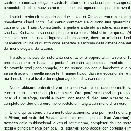
centro commerciale elegante costruito attorno alla sede del primo congres
circondato di edifici nuovissimi e tutti illuminati ognuno dei quali ospitava 
I vialetti pedonali all’aperto dei due isolati di Xintiandi erano pieni d
prevalenza cinesi ricchi. Nel centro commerciale ci sono una quarantina 
cucine di vari Paesi. Consultando la guida e andando a vedere, abbiamo 
che ha a Xintiandi la sua sede pluripremiata (guida
Michelin
compresa). Al 
le scale mobili, si trova l’ingresso del ristorante, dove un tabellone lu
inserendoti in una di quattro code separate a seconda della dimensione del
dei meno eleganti della zona.
Il piatto principale del ristorante sono ravioli al vapore alla maniera di
T
che mangiamo in Italia. La pasta è un’ostia appiccicosa, morbida e s
diciottomila gradi; con coraggio, se ne prende uno con le bacchette e lo si
salsa di soia o in quella piccante. Il ripieno tipico, davvero eccezionale, è
ma il risultato è al livello dei migliori agnolotti di casa nostra.
Noi ne abbiamo ordinati di vari tipi e con vari ripieni, uscendo molto so
euro a testa siamo usciti piuttosto sazi. Ora, potrà sembrarvi un prezzo 
locali ci si strafoga, serviti e riveriti, con meno di dieci euro a testa; n
completo per due o tre euro; nelle bettole si mangia con meno di un euro.
E’ che qui esistono chiaramente due economie: una per i ricchi e una p
in
Africa
, nel resto dell’
Asia
e, anche se meno, pure in
Sud America
)
trasferta dalle multinazionali o venuti per turismo, completati da una parte
ricchi è principalmente per locali; gli stranieri sono accolti con cortesia e