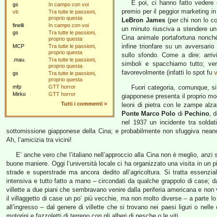
E poi, ci hanno fatto vedere 
gs
In campo con voi
premio per il peggior marketing i
vb
Tra tutte le passioni,
proprio questa
LeBron James
(per chi non lo c
finelli
In campo con voi
un minuto riusciva a stendere un
gs
Tra tutte le passioni,
Cina animale portafortuna nonch
proprio questa
infine trionfare su un avversario
MCP
Tra tutte le passioni,
proprio questa
sullo sfondo. Come a dire: arriv
.mau.
Tra tutte le passioni,
simboli e spacchiamo tutto; ve
proprio questa
favorevolmente (infatti lo spot fu
v
gs
Tra tutte le passioni,
proprio questa
mfp
GTT horror
Fuori categoria, comunque, si
Mirko
GTT horror
giapponese presenta il proprio mo
Tutti i commenti
»
leoni di pietra con le zampe alz
Ponte Marco Polo
di
Pechino
, d
nel 1937 un incidente tra soldat
sottomissione giapponese della Cina; e probabilmente non sfuggiva neanc
Ah, l’amicizia tra vicini!
E’ anche vero che l’italiano nell’approccio alla Cina non è meglio, anzi s
buone maniere. Oggi l’università locale ci ha organizzato una visita in un pi
strade e superstrade ma ancora dedito all’agricoltura. Si tratta essenzia
intensiva e tutto fatto a mano – circondati da qualche grappolo di case; 
villette a due piani che sembravano venire dalla periferia americana e non v
il villaggetto di case un po’ più vecchie, ma non molto diverse – a parte lo 
all’ingresso – dal genere di villette che si trovano nei paesi liguri o nell
motorini e fazzoletti di terreno con gli alberi di pesche o le viti.