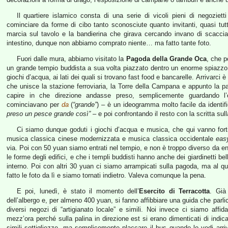
Il quartiere islamico consta di una serie di vicoli pieni di negozie
cominciare da forme di cibo tanto sconosciute quanto invitanti, quasi tutto
marcia sul tavolo e la bandierina che girava cercando invano di scacci
intestino, dunque non abbiamo comprato niente… ma fatto tante foto.
Fuori dalle mura, abbiamo visitato la
Pagoda della Grande Oca
, che p
un grande tempio buddista a sua volta piazzato dentro un enorme spiazzo 
giochi d’acqua, ai lati dei quali si trovano fast food e bancarelle. Arrivarci è
che unisce la stazione ferroviaria, la Torre della Campana e appunto la p
capire in che direzione andasse preso, semplicemente guardando l’e
cominciavano per
da
(
“grande”
) – è un ideogramma molto facile da identif
preso un pesce grande così”
– e poi confrontando il resto con la scritta sul
Ci siamo dunque goduti i giochi d’acqua e musica, che qui vanno for
musica classica cinese modernizzata e musica classica occidentale
easy
via. Poi con 50 yuan siamo entrati nel tempio, e non è troppo diverso da en
le forme degli edifici, e che i templi buddisti hanno anche dei giardinetti be
interno. Poi con altri 30 yuan ci siamo arrampicati sulla pagoda, ma al 
fatto le foto da lì e siamo tornati indietro. Valeva comunque la pena.
E poi, lunedì, è stato il momento dell’
Esercito di Terracotta
. Già 
dell’albergo e, per almeno 400 yuan, si fanno affibbiare una guida che parli
diversi negozi di “artigianato locale” e simili. Noi invece ci siamo affida
mezz’ora perché sulla palina in direzione est si erano dimenticati di indic
simili sottigliezze, ma semplicemente placcare il bus quando lo vedi arriva