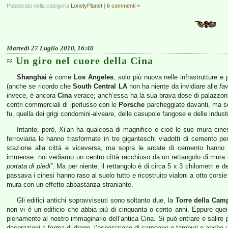
Pubblicato nella categoria
LonelyPlanet
|
6 commenti »
Martedì 27 Luglio 2010, 16:40
Un giro nel cuore della Cina
Shanghai
è come
Los Angeles
, solo più nuova nelle infrastrutture e
(anche se ricordo che
South Central LA
non ha niente da invidiare alle
fa
invece, è ancora
Cina
verace; anch’essa ha la sua brava dose di palazzoni
centri commerciali di iperlusso con le
Porsche
parcheggiate davanti, ma so
fu, quella dei grigi condomini-alveare, delle casupole fangose e delle industr
Intanto, però, Xi’an ha qualcosa di magnifico e cioé le sue mura cines
ferroviaria le hanno trasformate in tre giganteschi viadotti di cemento p
stazione alla città e viceversa, ma sopra le arcate di cemento hanno 
immense: noi vediamo un centro città racchiuso da un rettangolo di mur
portata di piedi”
. Ma per niente: il rettangolo è di circa 5 x 3 chilometri e
passava i cinesi hanno raso al suolo tutto e ricostruito vialoni a otto corsie
mura con un effetto abbastanza straniante.
Gli edifici antichi sopravvissuti sono soltanto due, la
Torre della Cam
non vi è un edificio che abbia più di cinquanta o cento anni. Eppure quei
pienamente al nostro immaginario dell’antica Cina. Si può entrare e salire p
decorazioni a forma di drago, l’esposizione di campane o tamburi e anche u