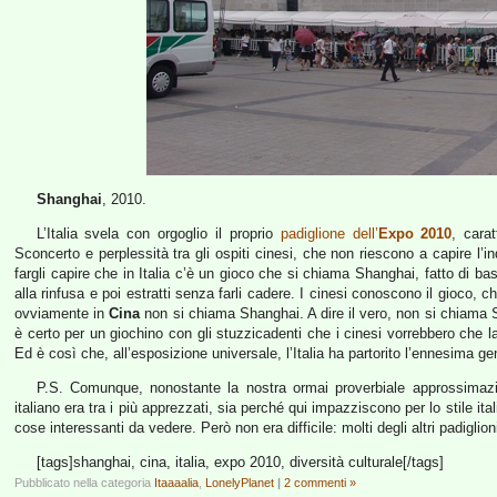
Shanghai
, 2010.
L’Italia svela con orgoglio il proprio
padiglione dell’
Expo 2010
, carat
Sconcerto e perplessità tra gli ospiti cinesi, che non riescono a capire l’in
fargli capire che in Italia c’è un gioco che si chiama Shanghai, fatto di b
alla rinfusa e poi estratti senza farli cadere. I cinesi conoscono il gioco, 
ovviamente in
Cina
non si chiama Shanghai. A dire il vero, non si chiama
è certo per un giochino con gli stuzzicadenti che i cinesi vorrebbero che 
Ed è così che, all’esposizione universale, l’Italia ha partorito l’ennesima ge
P.S. Comunque, nonostante la nostra ormai proverbiale approssimazion
italiano era tra i più apprezzati, sia perché qui impazziscono per lo stile i
cose interessanti da vedere. Però non era difficile: molti degli altri padiglio
[tags]shanghai, cina, italia, expo 2010, diversità culturale[/tags]
Pubblicato nella categoria
Itaaaalia
,
LonelyPlanet
|
2 commenti »