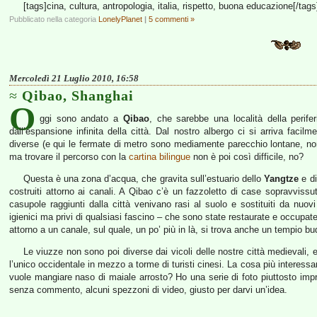
[tags]cina, cultura, antropologia, italia, rispetto, buona educazione[/tags
Pubblicato nella categoria
LonelyPlanet
|
5 commenti »
Mercoledì 21 Luglio 2010, 16:58
Qibao, Shanghai
O
ggi sono andato a
Qibao
, che sarebbe una località della perife
dall’espansione infinita della città. Dal nostro albergo ci si arriva facilm
diverse (e qui le fermate di metro sono mediamente parecchio lontane, n
ma trovare il percorso con la
cartina bilingue
non è poi così difficile, no?
Questa è una zona d’acqua, che gravita sull’estuario dello
Yangtze
e di
costruiti attorno ai canali. A Qibao c’è un fazzoletto di case sopravviss
casupole raggiunti dalla città venivano rasi al suolo e sostituiti da nuovi
igienici ma privi di qualsiasi fascino – che sono state restaurate e occupate 
attorno a un canale, sul quale, un po’ più in là, si trova anche un tempio b
Le viuzze non sono poi diverse dai vicoli delle nostre città medievali,
l’unico occidentale in mezzo a torme di turisti cinesi. La cosa più interes
vuole mangiare naso di maiale arrosto? Ho una serie di foto piuttosto imp
senza commento, alcuni spezzoni di video, giusto per darvi un’idea.