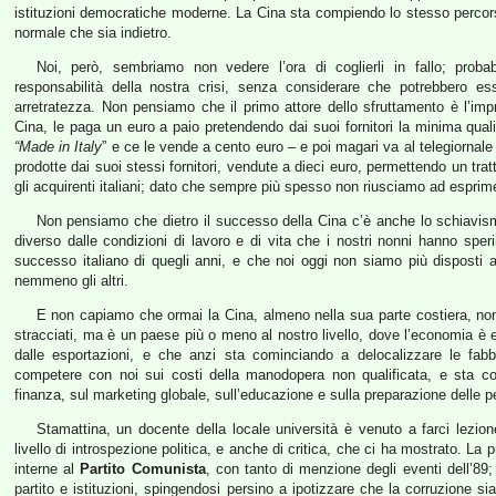
istituzioni democratiche moderne. La Cina sta compiendo lo stesso percorso 
normale che sia indietro.
Noi, però, sembriamo non vedere l’ora di coglierli in fallo; prob
responsabilità della nostra crisi, senza considerare che potrebbero es
arretratezza. Non pensiamo che il primo attore dello sfruttamento è l’impr
Cina, le paga un euro a paio pretendendo dai suoi fornitori la minima qualità
“Made in Italy
” e ce le vende a cento euro – e poi magari va al telegiornale
prodotte dai suoi stessi fornitori, vendute a dieci euro, permettendo un tra
gli acquirenti italiani; dato che sempre più spesso non riusciamo ad espri
Non pensiamo che dietro il successo della Cina c’è anche lo schiavis
diverso dalle condizioni di lavoro e di vita che i nostri nonni hanno spe
successo italiano di quegli anni, e che noi oggi non siamo più dispost
nemmeno gli altri.
E non capiamo che ormai la Cina, almeno nella sua parte costiera, no
stracciati, ma è un paese più o meno al nostro livello, dove l’economia è
dalle esportazioni, e che anzi sta cominciando a delocalizzare le fab
competere con noi sui costi della manodopera non qualificata, e sta com
finanza, sul marketing globale, sull’educazione e sulla preparazione delle 
Stamattina, un docente della locale università è venuto a farci lezion
livello di introspezione politica, e anche di critica, che ci ha mostrato. La
interne al
Partito Comunista
, con tanto di menzione degli eventi dell’89; 
partito e istituzioni, spingendosi persino a ipotizzare che la corruzione s