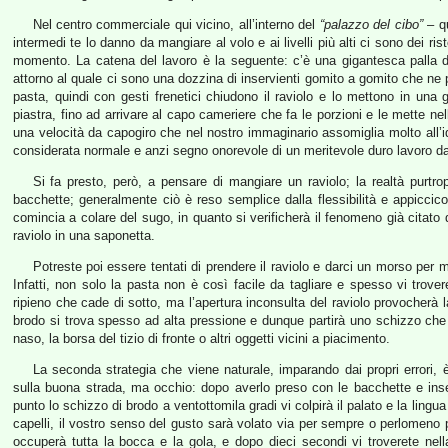
Nel centro commerciale qui vicino, all’interno del
“palazzo del cibo”
– qu
intermedi te lo danno da mangiare al volo e ai livelli più alti ci sono dei rist
momento. La catena del lavoro è la seguente: c’è una gigantesca palla 
attorno al quale ci sono una dozzina di inservienti gomito a gomito che ne 
pasta, quindi con gesti frenetici chiudono il raviolo e lo mettono in una 
piastra, fino ad arrivare al capo cameriere che fa le porzioni e le mette nell
una velocità da capogiro che nel nostro immaginario assomiglia molto all’
considerata normale e anzi segno onorevole di un meritevole duro lavoro da
Si fa presto, però, a pensare di mangiare un raviolo; la realtà purtrop
bacchette; generalmente ciò è reso semplice dalla flessibilità e appiccico
comincia a colare del sugo, in quanto si verificherà il fenomeno già citato 
raviolo in una saponetta.
Potreste poi essere tentati di prendere il raviolo e darci un morso per
Infatti, non solo la pasta non è così facile da tagliare e spesso vi trover
ripieno che cade di sotto, ma l’apertura inconsulta del raviolo provocherà l
brodo si trova spesso ad alta pressione e dunque partirà uno schizzo che co
naso, la borsa del tizio di fronte o altri oggetti vicini a piacimento.
La seconda strategia che viene naturale, imparando dai propri errori, è
sulla buona strada, ma occhio: dopo averlo preso con le bacchette e inse
punto lo schizzo di brodo a ventottomila gradi vi colpirà il palato e la lingu
capelli, il vostro senso del gusto sarà volato via per sempre o perlomeno per
occuperà tutta la bocca e la gola, e dopo dieci secondi vi troverete nel