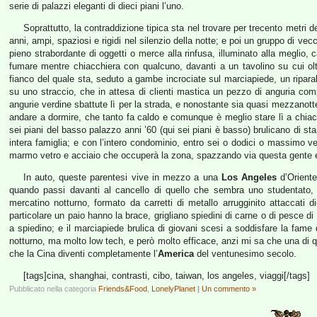
serie di palazzi eleganti di dieci piani l’uno.
Soprattutto, la contraddizione tipica sta nel trovare per trecento metri d
anni, ampi, spaziosi e rigidi nel silenzio della notte; e poi un gruppo di ve
pieno strabordante di oggetti o merce alla rinfusa, illuminato alla meglio, 
fumare mentre chiacchiera con qualcuno, davanti a un tavolino su cui oltr
fianco del quale sta, seduto a gambe incrociate sul marciapiede, un riparabi
su uno straccio, che in attesa di clienti mastica un pezzo di anguria com
angurie verdine sbattute lì per la strada, e nonostante sia quasi mezzanot
andare a dormire, che tanto fa caldo e comunque è meglio stare lì a chiac
sei piani del basso palazzo anni ’60 (qui sei piani è basso) brulicano di s
intera famiglia; e con l’intero condominio, entro sei o dodici o massimo ve
marmo vetro e acciaio che occuperà la zona, spazzando via questa gente 
In auto, queste parentesi vive in mezzo a una
Los Angeles
d’Oriente
quando passi davanti al cancello di quello che sembra uno studentato, d
mercatino notturno, formato da carretti di metallo arrugginito attaccati d
particolare un paio hanno la brace, grigliano spiedini di carne o di pesce d
a spiedino; e il marciapiede brulica di giovani scesi a soddisfare la fame
notturno, ma molto low tech, e però molto efficace, anzi mi sa che una di 
che la Cina diventi completamente l’
America
del ventunesimo secolo.
[tags]cina, shanghai, contrasti, cibo, taiwan, los angeles, viaggi[/tags]
Pubblicato nella categoria
Friends&Food
,
LonelyPlanet
|
Un commento »