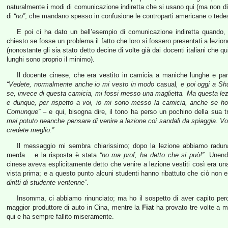
naturalmente i modi di comunicazione indiretta che si usano qui (ma non di
di
“no”
, che mandano spesso in confusione le controparti americane o tede
E poi ci ha dato un bell’esempio di comunicazione indiretta quando, a
chiesto se fosse un problema il fatto che loro si fossero presentati a lezione
(nonostante gli sia stato detto decine di volte già dai docenti italiani che q
lunghi sono proprio il minimo).
Il docente cinese, che era vestito in camicia a maniche lunghe e pan
“Vedete, normalmente anche io mi vesto in modo
casual
, e poi oggi a Sh
se, invece di questa camicia, mi fossi messo una maglietta. Ma questa le
e dunque, per rispetto a voi, io mi sono messo la camicia, anche se h
Comunque”
– e qui, bisogna dire, il tono ha perso un pochino della sua tr
mai potuto neanche pensare di venire a lezione coi sandali da spiaggia. Voi 
credete meglio.”
Il messaggio mi sembra chiarissimo; dopo la lezione abbiamo radunato
merda… e la risposta è stata
“no ma prof, ha detto che si può!”
. Unend
cinese aveva esplicitamente detto che venire a lezione vestiti così era una
vista prima; e a questo punto alcuni studenti hanno ribattuto che ciò non 
diritti di studente ventenne”
.
Insomma, ci abbiamo rinunciato; ma ho il sospetto di aver capito pe
maggior produttore di auto in Cina, mentre la
Fiat
ha provato tre volte a me
qui e ha sempre fallito miseramente.