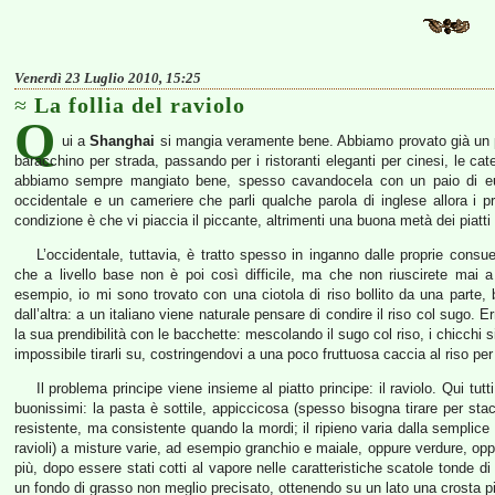
Venerdì 23 Luglio 2010, 15:25
La follia del raviolo
Q
ui a
Shanghai
si mangia veramente bene. Abbiamo provato già un po’
baracchino per strada, passando per i ristoranti eleganti per cinesi, le ca
abbiamo sempre mangiato bene, spesso cavandocela con un paio di euro
occidentale e un cameriere che parli qualche parola di inglese allora i pr
condizione è che vi piaccia il piccante, altrimenti una buona metà dei piatti
L’occidentale, tuttavia, è tratto spesso in inganno dalle proprie consue
che a livello base non è poi così difficile, ma che non riuscirete mai
esempio, io mi sono trovato con una ciotola di riso bollito da una parte,
dall’altra: a un italiano viene naturale pensare di condire il riso col sugo. E
la sua prendibilità con le bacchette: mescolando il sugo col riso, i chicchi
impossibile tirarli su, costringendovi a una poco fruttuosa caccia al riso per t
Il problema principe viene insieme al piatto principe: il raviolo. Qui tut
buonissimi: la pasta è sottile, appiccicosa (spesso bisogna tirare per stac
resistente, ma consistente quando la mordi; il ripieno varia dalla semplice
ravioli) a misture varie, ad esempio granchio e maiale, oppure verdure, op
più, dopo essere stati cotti al vapore nelle caratteristiche scatole tonde di
un fondo di grasso non meglio precisato, ottenendo su un lato una crosta p