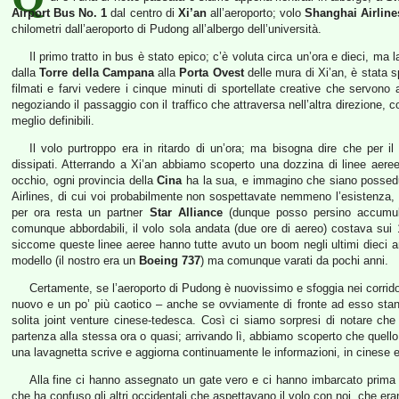
Airport Bus No. 1
dal centro di
Xi’an
all’aeroporto; volo
Shanghai Airline
chilometri dall’aeroporto di Pudong all’albergo dell’università.
Il primo tratto in bus è stato epico; c’è voluta circa un’ora e dieci, ma
dalla
Torre della Campana
alla
Porta Ovest
delle mura di Xi’an, è stata s
filmati e farvi vedere i cinque minuti di sportellate creative che servono
negoziando il passaggio con il traffico che attraversa nell’altra direzione, co
meglio definibili.
Il volo purtroppo era in ritardo di un’ora; ma bisogna dire che per il
dissipati. Atterrando a Xi’an abbiamo scoperto una dozzina di linee aeree
occhio, ogni provincia della
Cina
ha la sua, e immagino che siano possedute
Airlines, di cui voi probabilmente non sospettavate nemmeno l’esistenza
per ora resta un partner
Star Alliance
(dunque posso persino accumul
comunque abbordabili, il volo sola andata (due ore di aereo) costava sui 
siccome queste linee aeree hanno tutte avuto un boom negli ultimi dieci an
modello (il nostro era un
Boeing 737
) ma comunque varati da pochi anni.
Certamente, se l’aeroporto di Pudong è nuovissimo e sfoggia nei corridoi
nuovo e un po’ più caotico – anche se ovviamente di fronte ad esso sta
solita joint venture cinese-tedesca. Così ci siamo sorpresi di notare che i
partenza alla stessa ora o quasi; arrivando lì, abbiamo scoperto che quello è
una lavagnetta scrive e aggiorna continuamente le informazioni, in cinese e
Alla fine ci hanno assegnato un gate vero e ci hanno imbarcato prima 
che ha confuso gli altri occidentali che aspettavano il volo con noi, che era