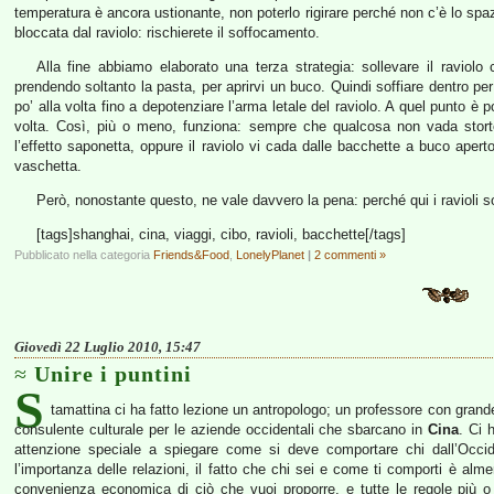
temperatura è ancora ustionante, non poterlo rigirare perché non c’è lo spazi
bloccata dal raviolo: rischierete il soffocamento.
Alla fine abbiamo elaborato una terza strategia: sollevare il raviol
prendendo soltanto la pasta, per aprirvi un buco. Quindi soffiare dentro pe
po’ alla volta fino a depotenziare l’arma letale del raviolo. A quel punto è p
volta. Così, più o meno, funziona: sempre che qualcosa non vada stor
l’effetto saponetta, oppure il raviolo vi cada dalle bacchette a buco apert
vaschetta.
Però, nonostante questo, ne vale davvero la pena: perché qui i ravioli 
[tags]shanghai, cina, viaggi, cibo, ravioli, bacchette[/tags]
Pubblicato nella categoria
Friends&Food
,
LonelyPlanet
|
2 commenti »
Giovedì 22 Luglio 2010, 15:47
Unire i puntini
S
tamattina ci ha fatto lezione un antropologo; un professore con gra
consulente culturale per le aziende occidentali che sbarcano in
Cina
. Ci 
attenzione speciale a spiegare come si deve comportare chi dall’Occid
l’importanza delle relazioni, il fatto che chi sei e come ti comporti è alme
convenienza economica di ciò che vuoi proporre, e tutte le regole più o 