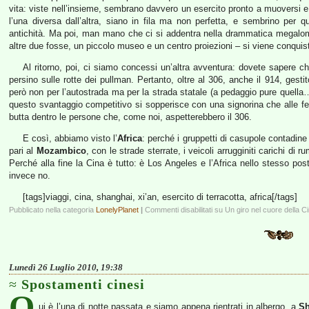
vita: viste nell’insieme, sembrano davvero un esercito pronto a muoversi e 
l’una diversa dall’altra, siano in fila ma non perfetta, e sembrino per q
antichità. Ma poi, man mano che ci si addentra nella drammatica megalom
altre due fosse, un piccolo museo e un centro proiezioni – si viene conquist
Al ritorno, poi, ci siamo concessi un’altra avventura: dovete sapere
persino sulle rotte dei pullman. Pertanto, oltre al 306, anche il 914, gest
però non per l’autostrada ma per la strada statale (a pedaggio pure quella
questo svantaggio competitivo si sopperisce con una signorina che alle f
butta dentro le persone che, come noi, aspetterebbero il 306.
E così, abbiamo visto l’
Africa
: perché i gruppetti di casupole contadin
pari al
Mozambico
, con le strade sterrate, i veicoli arrugginiti carichi di
Perché alla fine la Cina è tutto: è Los Angeles e l’Africa nello stesso post
invece no.
[tags]viaggi, cina, shanghai, xi’an, esercito di terracotta, africa[/tags]
Pubblicato nella categoria
LonelyPlanet
|
Commenti disabilitati
su Un giro nel cuore della C
Lunedì 26 Luglio 2010, 19:38
Spostamenti cinesi
Q
ui è l’una di notte passata e siamo appena rientrati in albergo, a
Sh