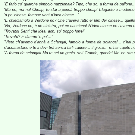
“E farlo co’ quarche simbolo nazzionale? Tipo, che so, a forma de pallon
“Ma no, ma no! Cheap, te stai a pensà troppo cheap! Elegante e modern
‘n po’ cinese, famose venì n’idea cinese…”
“E chiediamolo a Verdone no? Che c’aveva fatto er film der cinese… quell
“No, Verdone no, è de sinistra, poi ce cacciano! N’idea cinese ce l’avemo 
“Trovato! Senti che idea, aoh, so’ troppo forte!”
“Trovato? E dimme ‘n po’…”
“Visto ch’avemo d’annà a Sciangai, famolo a forma de sciangai… c’hai pres
s’accatastano e te li devi tirà senza farli cadere… il gioco… m’hai capito n
“A forma de sciangai! Ma te sei un genio, sei! Grande, grande! Mo’ co’ sta 