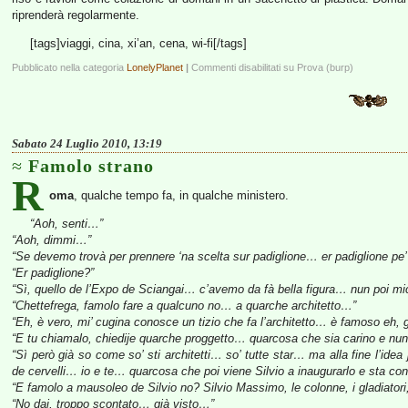
riprenderà regolarmente.
[tags]viaggi, cina, xi’an, cena, wi-fi[/tags]
Pubblicato nella categoria
LonelyPlanet
|
Commenti disabilitati
su Prova (burp)
Sabato 24 Luglio 2010, 13:19
Famolo strano
R
oma
, qualche tempo fa, in qualche ministero.
“Aoh, senti…”
“Aoh, dimmi…”
“Se devemo trovà per prennere ‘na scelta sur padiglione… er padiglione pe
“Er padiglione?”
“Sì, quello de l’Expo de Sciangai… c’avemo da fà bella figura… nun poi mi
“Chettefrega, famolo fare a qualcuno no… a quarche architetto…”
“Eh, è vero, mi’ cugina conosce un tizio che fa l’architetto… è famoso eh, 
“E tu chiamalo, chiedije quarche proggetto… quarcosa che sia carino e nun 
“Sì però già so come so’ sti architetti… so’ tutte star… ma alla fine l’ide
de cervelli… io e te… quarcosa che poi viene Silvio a inaugurarlo e sta co
“E famolo a mausoleo de Silvio no? Silvio Massimo, le colonne, i gladiato
“No dai, troppo scontato… già visto…”