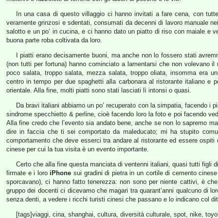
In una casa di questo villaggio ci hanno invitati a fare cena, con tutt
veramente grinzosi e sdentati, consumati da decenni di lavoro manuale nei 
salotto e un po’ in cucina, e ci hanno dato un piatto di riso con maiale e 
buona parte roba coltivata da loro.
I piatti erano decisamente buoni, ma anche non lo fossero stati avremmo
(non tutti per fortuna) hanno cominciato a lamentarsi che non volevano il
poco salata, troppo salata, mezza salata, troppo oliata, insomma era una
centro in tempo per due spaghetti alla carbonara al ristorante italiano e p
orientale. Alla fine, molti piatti sono stati lasciati lì intonsi o quasi.
Da bravi italiani abbiamo un po’ recuperato con la simpatia, facendo i pi
sindrome specchietto & perline, cioè facendo loro la foto e poi facendo ve
Alla fine credo che l’evento sia andato bene, anche se non lo sapremo ma
dire in faccia che ti sei comportato da maleducato; mi ha stupito comun
comportamento che deve esserci tra andare al ristorante ed essere ospiti 
cinese per cui la tua visita è un evento importante.
Certo che alla fine questa manciata di ventenni italiani, quasi tutti figli 
firmate e i loro
iPhone
sui gradini di pietra in un cortile di cemento cinese
sporcavano), ci hanno fatto tenerezza: non sono per niente cattivi, è che
gruppo dei docenti ci dicevamo che magari tra quarant’anni qualcuno di loro
senza denti, a vedere i ricchi turisti cinesi che passano e lo indicano col d
[tags]viaggi, cina, shanghai, cultura, diversità culturale, spot, nike, toyot