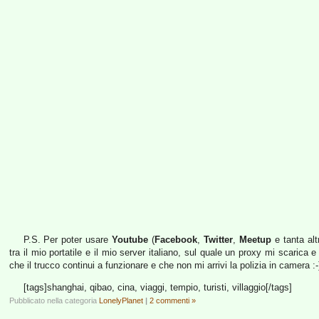
P.S. Per poter usare
Youtube
(
Facebook
,
Twitter
,
Meetup
e tanta alt
tra il mio portatile e il mio server italiano, sul quale un proxy mi scaric
che il trucco continui a funzionare e che non mi arrivi la polizia in camera :-
[tags]shanghai, qibao, cina, viaggi, tempio, turisti, villaggio[/tags]
Pubblicato nella categoria
LonelyPlanet
|
2 commenti »