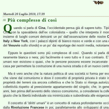
Martedì 20 Luglio 2010, 17:39
Più complesso di così
Q
uando si parla di
Cina
, l’occidentale pensa già di sapere tutto. Ti
Cina con la spavalderia dell’ex colonialista – quello che interpreta il mo
insieme di luoghi comuni derivanti un po’ dall’osservazione delle nostre
C
Italy
a
New York
, con i palazzi dipinti di bianco rosso e verde e con una
del
Vesuvio
sullo sfondo) e un po’ dai reportage dei nostri media, notoriamen
Eppure le questioni sono più complesse di così. Quando si parla di so
raramente bianca o nera; più facilmente è vero tutto e il suo contrario. E’
umani non esistono o quasi, che le persone possono essere incarcerate pe
casa per permettere la costruzione di una nuova strada o di un nuovo cent
Ma è vero anche che la natura politica di una società si forma per ev
che viene dal comunismo e dove il concetto di proprietà privata è stato i
proprietà dei terreni sia ancora collettiva e che lo Stato si ritenga autori
collettività rispetto al preesistente appartamento del singolo; che, in gen
anni, ben prima dell’avvento dello stesso comunismo, a considerare la colle
giusto che la libertà individuale sia minimizzata e subordinata alle esigenze d
Il concetto di
“diritti umani”
è un concetto di natura profondamente occid
dalla
Rivoluzione Francese
in poi, parallelamente allo svilupparsi di una