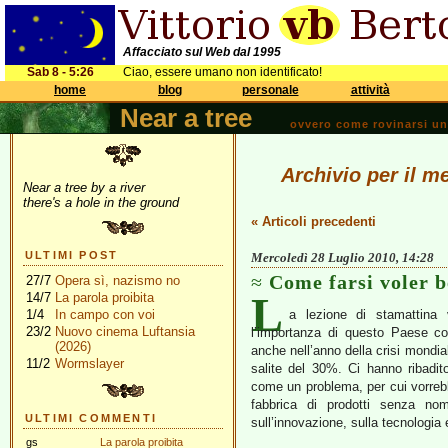
Affacciato sul Web dal 1995
Sab 8 - 5:26
Ciao, essere umano non identificato!
home
blog
personale
attività
Near a tree
ovvero come rovinarsi una 
Archivio per il m
Near a tree by a river
there's a hole in the ground
« Articoli precedenti
ULTIMI POST
Mercoledì 28 Luglio 2010, 14:28
Come farsi voler 
27/7
Opera sì, nazismo no
L
14/7
La parola proibita
1/4
In campo con voi
a lezione di stamattina
23/2
Nuovo cinema Luftansia
l’importanza di questo Paese co
(2026)
anche nell’anno della crisi mondial
11/2
Wormslayer
salite del 30%. Ci hanno ribadit
come un problema, per cui vorreb
fabbrica di prodotti senza nom
ULTIMI COMMENTI
sull’innovazione, sulla tecnologia 
gs
La parola proibita