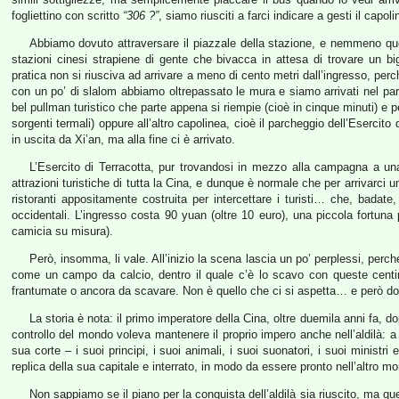
fogliettino con scritto
“306 ?”
, siamo riusciti a farci indicare a gesti il capo
Abbiamo dovuto attraversare il piazzale della stazione, e nemmeno que
stazioni cinesi strapiene di gente che bivacca in attesa di trovare un bi
pratica non si riusciva ad arrivare a meno di cento metri dall’ingresso, pe
con un po’ di slalom abbiamo oltrepassato le mura e siamo arrivati nel parc
bel pullman turistico che parte appena si riempie (cioè in cinque minuti) e p
sorgenti termali) oppure all’altro capolinea, cioè il parcheggio dell’Esercit
in uscita da Xi’an, ma alla fine ci è arrivato.
L’Esercito di Terracotta, pur trovandosi in mezzo alla campagna a una 
attrazioni turistiche di tutta la Cina, e dunque è normale che per arrivarci u
ristoranti appositamente costruita per intercettare i turisti… che, badate
occidentali. L’ingresso costa 90 yuan (oltre 10 euro), una piccola fortuna 
camicia su misura).
Però, insomma, li vale. All’inizio la scena lascia un po’ perplessi, perch
come un campo da calcio, dentro il quale c’è lo scavo con queste centinai
frantumate o ancora da scavare. Non è quello che ci si aspetta… e però dop
La storia è nota: il primo imperatore della Cina, oltre duemila anni fa, dop
controllo del mondo voleva mantenere il proprio impero anche nell’aldilà: a t
sua corte – i suoi principi, i suoi animali, i suoi suonatori, i suoi ministr
replica della sua capitale e interrato, in modo da essere pronto nell’altro m
Non sappiamo se il piano per la conquista dell’aldilà sia riuscito, ma 