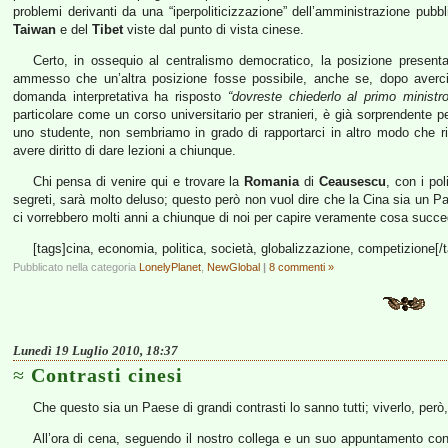
problemi derivanti da una “iperpoliticizzazione” dell’amministrazione pub
Taiwan
e del
Tibet
viste dal punto di vista cinese.
Certo, in ossequio al centralismo democratico, la posizione presenta
ammesso che un’altra posizione fosse possibile, anche se, dopo averc
domanda interpretativa ha risposto
“dovreste chiederlo al primo ministro
particolare come un corso universitario per stranieri, è già sorprendente p
uno studente, non sembriamo in grado di rapportarci in altro modo che ripe
avere diritto di dare lezioni a chiunque.
Chi pensa di venire qui e trovare la
Romania
di
Ceausescu
, con i pol
segreti, sarà molto deluso; questo però non vuol dire che la Cina sia un P
ci vorrebbero molti anni a chiunque di noi per capire veramente cosa suc
[tags]cina, economia, politica, società, globalizzazione, competizione[/
Pubblicato nella categoria
LonelyPlanet
,
NewGlobal
|
8 commenti »
Lunedì 19 Luglio 2010, 18:37
Contrasti cinesi
Che questo sia un Paese di grandi contrasti lo sanno tutti; viverlo, però,
All’ora di cena, seguendo il nostro collega e un suo appuntamento c