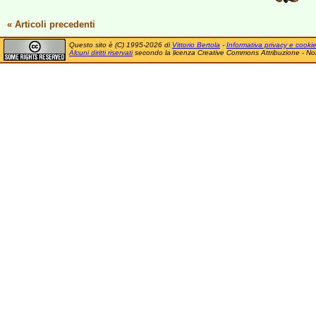
« Articoli precedenti
Questo sito è (C) 1995-2026 di
Vittorio Bertola
-
Informativa privacy e cooki
Alcuni diritti riservati
secondo la licenza Creative Commons Attribuzione - No