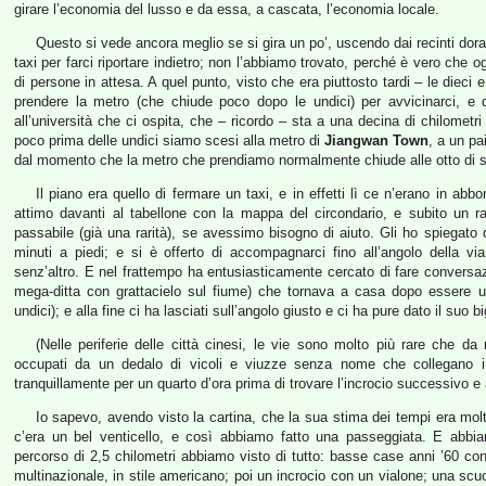
girare l’economia del lusso e da essa, a cascata, l’economia locale.
Questo si vede ancora meglio se si gira un po’, uscendo dai recinti dora
taxi per farci riportare indietro; non l’abbiamo trovato, perché è vero che 
di persone in attesa. A quel punto, visto che era piuttosto tardi – le die
prendere la metro (che chiude poco dopo le undici) per avvicinarci, e 
all’università che ci ospita, che – ricordo – sta a una decina di chilometr
poco prima delle undici siamo scesi alla metro di
Jiangwan Town
, a un pa
dal momento che la metro che prendiamo normalmente chiude alle otto di s
Il piano era quello di fermare un taxi, e in effetti lì ce n’erano in a
attimo davanti al tabellone con la mappa del circondario, e subito un r
passabile (già una rarità), se avessimo bisogno di aiuto. Gli ho spiegato
minuti a piedi; e si è offerto di accompagnarci fino all’angolo della 
senz’altro. E nel frattempo ha entusiasticamente cercato di fare convers
mega-ditta con grattacielo sul fiume) che tornava a casa dopo essere u
undici); e alla fine ci ha lasciati sull’angolo giusto e ci ha pure dato il suo 
(Nelle periferie delle città cinesi, le vie sono molto più rare che d
occupati da un dedalo di vicoli e viuzze senza nome che collegano i 
tranquillamente per un quarto d’ora prima di trovare l’incrocio successivo e
Io sapevo, avendo visto la cartina, che la sua stima dei tempi era molt
c’era un bel venticello, e così abbiamo fatto una passeggiata. E abbia
percorso di 2,5 chilometri abbiamo visto di tutto: basse case anni ’60 co
multinazionale, in stile americano; poi un incrocio con un vialone; una sc