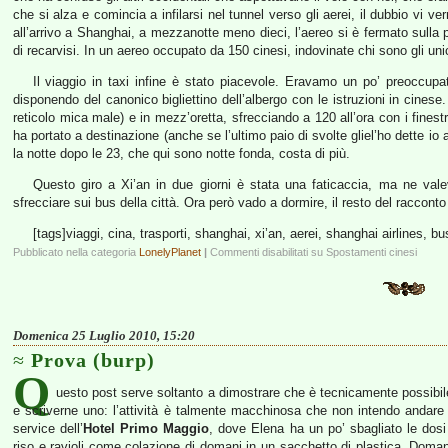
che si alza e comincia a infilarsi nel tunnel verso gli aerei, il dubbio vi v
all’arrivo a Shanghai, a mezzanotte meno dieci, l’aereo si è fermato sulla pi
di recarvisi. In un aereo occupato da 150 cinesi, indovinate chi sono gli unic
Il viaggio in taxi infine è stato piacevole. Eravamo un po’ preoccup
disponendo del canonico bigliettino dell’albergo con le istruzioni in cinese.
reticolo mica male) e in mezz’oretta, sfrecciando a 120 all’ora con i finestr
ha portato a destinazione (anche se l’ultimo paio di svolte gliel’ho dette io
la notte dopo le 23, che qui sono notte fonda, costa di più.
Questo giro a Xi’an in due giorni è stata una faticaccia, ma ne valev
sfrecciare sui bus della città. Ora però vado a dormire, il resto del racconto
[tags]viaggi, cina, trasporti, shanghai, xi’an, aerei, shanghai airlines, bus
Pubblicato nella categoria
LonelyPlanet
|
Commenti disabilitati
su Spostamenti cinesi
Domenica 25 Luglio 2010, 15:20
Prova (burp)
Q
uesto post serve soltanto a dimostrare che è tecnicamente possibile c
e scriverne uno: l’attività è talmente macchinosa che non intendo andare o
service dell’
Hotel Primo Maggio
, dove Elena ha un po’ sbagliato le dos
riso e ravioli come colazione di domani in un sacchetto di plastica. Dom