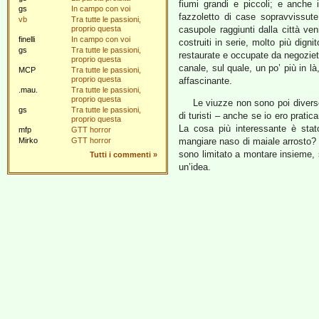
fiumi grandi e piccoli; e anche i
gs
In campo con voi
fazzoletto di case sopravvissute
vb
Tra tutte le passioni,
proprio questa
casupole raggiunti dalla città ven
finelli
In campo con voi
costruiti in serie, molto più digni
gs
Tra tutte le passioni,
restaurate e occupate da negozietti
proprio questa
canale, sul quale, un po’ più in l
MCP
Tra tutte le passioni,
proprio questa
affascinante.
.mau.
Tra tutte le passioni,
proprio questa
Le viuzze non sono poi diverse
gs
Tra tutte le passioni,
di turisti – anche se io ero pratic
proprio questa
La cosa più interessante è sta
mfp
GTT horror
Mirko
GTT horror
mangiare naso di maiale arrosto? 
sono limitato a montare insieme,
Tutti i commenti
»
un’idea.