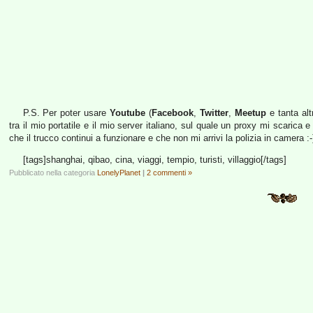
P.S. Per poter usare
Youtube
(
Facebook
,
Twitter
,
Meetup
e tanta alt
tra il mio portatile e il mio server italiano, sul quale un proxy mi scaric
che il trucco continui a funzionare e che non mi arrivi la polizia in camera :-
[tags]shanghai, qibao, cina, viaggi, tempio, turisti, villaggio[/tags]
Pubblicato nella categoria
LonelyPlanet
|
2 commenti »