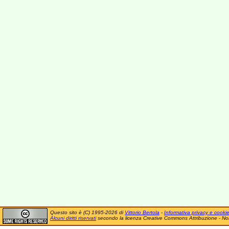
Questo sito è (C) 1995-2026 di
Vittorio Bertola
-
Informativa privacy e cooki
Alcuni diritti riservati
secondo la licenza Creative Commons Attribuzione - No