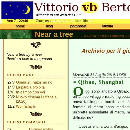
Affacciato sul Web dal 1995
Ven 7 - 22:46
Ciao, essere umano non identificato!
home
blog
personale
attività
Near a tree
ovvero come rovinarsi una 
Archivio per il g
Near a tree by a river
there's a hole in the ground
Mercoledì 21 Luglio 2010, 16:58
ULTIMI POST
Qibao, Shanghai
27/7
Opera sì, nazismo no
O
14/7
La parola proibita
ggi sono andato a
Qibao
,
1/4
In campo con voi
un antico villaggio rurale inglobat
23/2
Nuovo cinema Luftansia
(2026)
arriva facilmente, tramite sole 2
11/2
Wormslayer
fermate di metro sono mediam
un’oretta abbondante di metro, m
difficile, no?
ULTIMI COMMENTI
Questa è una zona d’acqua, c
gs
La parola proibita