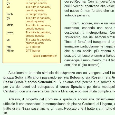
corso Regina
. Con la nuova “gri
gs
In campo con voi
quelli vecchi sparivano alla veloc
vb
Tra tutte le passioni,
proprio questa
del nuovo 9, non fu altro che un 
finelli
In campo con voi
autobus per anni.
gs
Tra tutte le passioni,
proprio questa
Il tram, eppure, non è un res
MCP
Tra tutte le passioni,
successo, essendo una sana v
proprio questa
costosissima metropolitana. Ce
.mau.
Tra tutte le passioni,
proprio questa
Novecento, ma dei barconi simili
gs
Tra tutte le passioni,
“linee di forza” del trasporto di
proprio questa
immagine particolarmente negativa
mfp
GTT horror
Mirko
GTT horror
che a una analisi più attenta
scavare un buco enorme a fianco
Tutti i commenti
»
danneggia il monumento, ma il fatto
anni che ci gira attorno).
Attualmente, la storia simbolo del disprezzo con cui vengono visti i t
piazza Sofia
a
Mirafiori
passando per
via Bologna
,
via Rossini
,
via A
Passo Buole
e
corso Settembrini
. Si chiama così perché è la somma dell
per via dei lavori del sottopasso di
corso Spezia
e poi della metropol
Carducci
, con una navetta bus da lì a Mirafiori, e poi sostituita completam
Adesso, il progetto del Comune è quello di accorciarla definitivam
ufficiale è che essendoci la metropolitana da piazza Carducci al Lingotto, e
tratto di via Nizza passi anche un tram. Peccato che il tratto sia in tutto 
18.