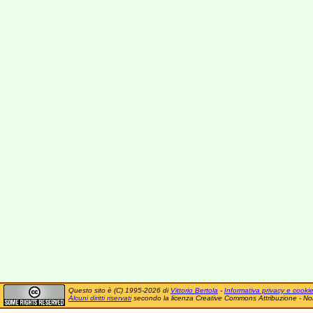
Questo sito è (C) 1995-2026 di
Vittorio Bertola
-
Informativa privacy e cooki
Alcuni diritti riservati
secondo la licenza Creative Commons Attribuzione - No