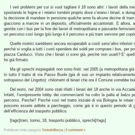
I veri problemi per cui si vuol tagliare il 18 sono altri: i lavori della 
spostando le fogne e i relativi tombini proprio dove c’erano i binari, e dun
la decisione di mandare in pensione qualche anno fa alcune decine di tram de
giacciono a marcire in un deposito, ufficialmente accantonati. E allora,
gestite con i bus per la fine dei lavori di metropolitana e passante ferrovia
un percorso così lungo (più lungo è il percorso e più tram servono per coprir
Quelle motrici sarebbero ancora recuperabili a costi senz’altro inferiori r
perché si voglia a tutti i costi spendere dei soldi per comprare i bus, per 
piazza Carducci. Visto che i binari ci sono già, perché non usarli? E’ que
ho già firmato.
Ma gli sprechi inspiegabili non sono finiti: nel 2005 (a metropolitana già 
in tutto il tratto di via Passo Buole (già di suo un impianto relativament
sottopasso del Lingotto): chilometri di binari che ora il Comune vorrebbe bu
Del resto, nel 2004 sono stati rifatti i binari del 18 anche in via Accad
Infatti, l’onnipresente lobby dei commercianti ha colto la palla al balzo 
percorso. Perché? Perché così nel tratto iniziale di via Bologna le rotaie
possono essere adibite a parcheggio, come già è in questo periodo di ge
dell’efficienza del trasporto pubblico.
[tags]tram, torino, 18, trasporto pubblico, sprechi[/tags]
Pubblicato nella categoria
TorinoInBocca
|
5 commenti »