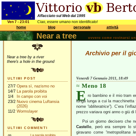
Affacciato sul Web dal 1995
Ven 7 - 23:01
Ciao, essere umano non identificato!
home
blog
personale
attività
Near a tree
ovvero come rovinarsi una 
Archivio per il g
Near a tree by a river
there's a hole in the ground
Venerdì 7 Gennaio 2011, 18:49
ULTIMI POST
Meno 18
27/7
Opera sì, nazismo no
E
14/7
La parola proibita
ro bambino e il mio tram era
1/4
In campo con voi
lunga lunga a cui la macchinetta ta
23/2
Nuovo cinema Luftansia
(2026)
nome
“obliteratrice”
). C’era l’infl
11/2
Wormslayer
prezzo variava ogni anno o giù di l
Poi un giorno decisero che n
Castello
, però era sempre lo s
ULTIMI COMMENTI
giravano come
“metropolitana l
gs
La parola proibita