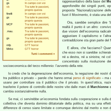
rappresentativo della base del
Mo
gs
In campo con voi
approfondite dei singoli punti, e
vb
Tra tutte le passioni,
proprio questa
proposta
“Nazionalizzazione dell
finelli
In campo con voi
fuori il Movimento, è stata una de
gs
Tra tutte le passioni,
proprio questa
Ora, sarebbe semplice dire
“
MCP
Tra tutte le passioni,
realtà il punto è un altro: conv
proprio questa
due visioni dell’economia radical
.mau.
Tra tutte le passioni,
proprio questa
aggiustare il capitalismo e l’alt
gs
Tra tutte le passioni,
contraddizione sta gran parte del fu
proprio questa
mfp
GTT horror
E allora, che facciamo? Quan
Mirko
GTT horror
che esso non si sarebbe schierato
Tutti i commenti
»
né a destra, né a sinistra; né c
concentrato sulla risoluzione de
socioeconomica del terzo millennio: l’avvento della rete.
Io credo che la degenerazione dell’economia, la negazione dei nostri di
tra pubblico e privato – parole che hanno ormai
perso di significato
– ma da
usano per controllare sia il pubblico che il privato. In quest’ottica, n
trasferire il potere di controllo delle nostre vite dalle mani di
Marchionne
cambia sostanzialmente nulla.
Se mai, ci servirebbe un’economia fondata sulla cooperazione e sulla dist
collettiva che diventa dominio dittatoriale della politica, ma su una effetti
differenze di censo siano limitate e comunque derivino dal merito e non 