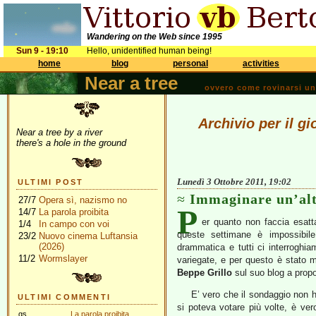
Wandering on the Web since 1995
Sun 9 - 19:10
Hello, unidentified human being!
home
blog
personal
activities
Near a tree
ovvero come rovinarsi una 
Archivio per il g
Near a tree by a river
there's a hole in the ground
Lunedì 3 Ottobre 2011, 19:02
ULTIMI POST
Immaginare un’al
27/7
Opera sì, nazismo no
P
14/7
La parola proibita
er quanto non faccia esatt
1/4
In campo con voi
queste settimane è impossibil
23/2
Nuovo cinema Luftansia
(2026)
drammatica e tutti ci interrogh
11/2
Wormslayer
variegate, e per questo è stato m
Beppe Grillo
sul suo blog a propos
E’ vero che il sondaggio non 
ULTIMI COMMENTI
si poteva votare più volte, è ve
gs
La parola proibita