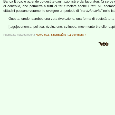
Banca Etica
, e aziende co-gestite dagli azionisti e dai lavoratori. Ci serve
di controllo, che permetta a tutti di far circolare anche i fatti più scomo
cittadini possano veramente svolgere un periodo di
“servizio civile”
nelle ist
Questa, credo, sarebbe una vera rivoluzione: una forma di società tutta 
[tags]economia, politica, rivoluzione, sviluppo, movimento 5 stelle, ca
Pubblicato nella categoria
NewGlobal
,
SinchËstèile
|
11 commenti »