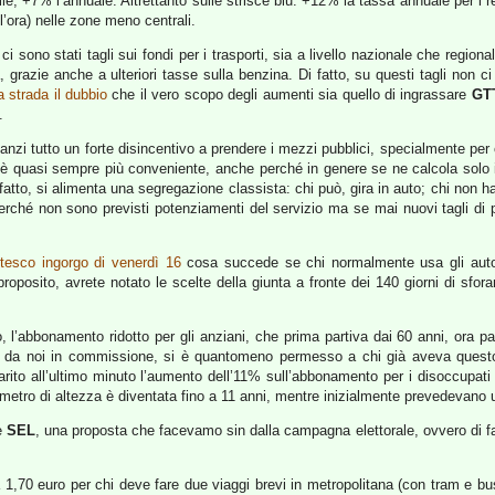
le; +7% l’annuale. Altrettanto sulle strisce blu: +12% la tassa annuale per i
l’ora) nelle zone meno centrali.
ci sono stati tagli sui fondi per i trasporti, sia a livello nazionale che region
grazie anche a ulteriori tasse sulla benzina. Di fatto, su questi tagli non ci 
a strada il dubbio
che il vero scopo degli aumenti sia quello di ingrassare
GT
.
nnanzi tutto un forte disincentivo a prendere i mezzi pubblici, specialmente per
o è quasi sempre più conveniente, anche perché in genere se ne calcola solo 
atto, si alimenta una segregazione classista: chi può, gira in auto; chi non h
 perché non sono previsti potenziamenti del servizio ma se mai nuovi tagli d
tesco ingorgo di venerdì 16
cosa succede se chi normalmente usa gli autob
roposito, avrete notato le scelte della giunta a fronte dei 140 giorni di sforam
 l’abbonamento ridotto per gli anziani, che prima partiva dai 60 anni, ora pa
anche da noi in commissione, si è quantomeno permesso a chi già aveva ques
rito all’ultimo minuto l’aumento dell’11% sull’abbonamento per i disoccupati
metro di altezza è diventata fino a 11 anni, mentre inizialmente prevedevano u
e
SEL
, una proposta che facevamo sin dalla campagna elettorale, ovvero di far 
a 1,70 euro per chi deve fare due viaggi brevi in metropolitana (con tram e bus