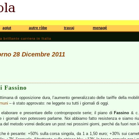
agiut
autre ròbe
travaj
menagé
brillante carriera in Italia
iorno 28 Dicembre 2011
di Fassino
ttimana di opposizione dura, l’aumento generalizzato delle tariffe della mobili
omuni
– è stato approvato: ne leggete su tutti i giornali di oggi.
i elaborare e presentare delle controproposte serie; il piano di
Fassino
& c.
i giornali non potessero parlarne. Noi abbiamo fatto resistenza e siamo riusc
anza del metodo vorrei dedicare un post nei prossimi giorni, perché da fuori n
che è pesante: +50% sulla corsa singola, da 1 a 1,50 euro; +30% sui carnet