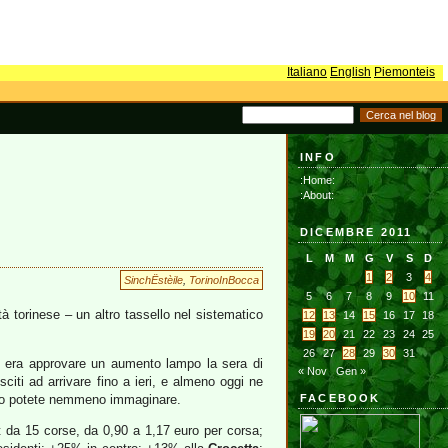
Italiano
English
Piemonteis
INFO
:Home:
:About:
DICEMBRE 2011
L
M
M
G
V
S
D
1
2
3
4
SinchËstèile
,
TorinoInBocca
5
6
7
8
9
10
11
tà torinese – un altro tassello nel sistematico
12
13
14
15
16
17
18
19
20
21
22
23
24
25
26
27
28
29
30
31
 era approvare un aumento lampo la sera di
« Nov
Gen »
iti ad arrivare fino a ieri, e almeno oggi ne
on lo potete nemmeno immaginare.
FACEBOOK
 da 15 corse, da 0,90 a 1,17 euro per corsa;