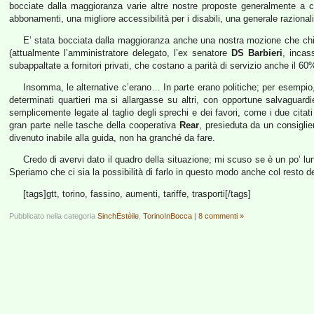
bocciate dalla maggioranza varie altre nostre proposte generalmente a cost
abbonamenti, una migliore accessibilità per i disabili, una generale razionali
E’ stata bocciata dalla maggioranza anche una nostra mozione che chied
(attualmente l’amministratore delegato, l’ex senatore
DS
Barbieri
, incas
subappaltate a fornitori privati, che costano a parità di servizio anche il 60%
Insomma, le alternative c’erano… In parte erano politiche; per esempio,
determinati quartieri ma si allargasse su altri, con opportune salvaguard
semplicemente legate al taglio degli sprechi e dei favori, come i due citat
gran parte nelle tasche della cooperativa
Rear
, presieduta da un consiglie
divenuto inabile alla guida, non ha granché da fare.
Credo di avervi dato il quadro della situazione; mi scuso se è un po’ l
Speriamo che ci sia la possibilità di farlo in questo modo anche col resto 
[tags]gtt, torino, fassino, aumenti, tariffe, trasporti[/tags]
Pubblicato nella categoria
SinchËstèile
,
TorinoInBocca
|
8 commenti »