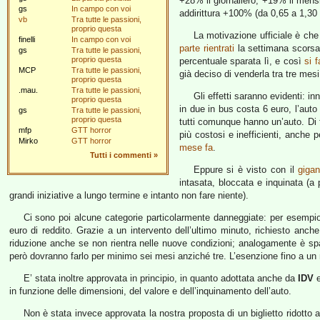
+28% il giornaliero; +19% il mensi
gs
In campo con voi
addirittura +100% (da 0,65 a 1,30 
vb
Tra tutte le passioni,
proprio questa
La motivazione ufficiale è che 
finelli
In campo con voi
parte rientrati
la settimana scorsa, 
gs
Tra tutte le passioni,
proprio questa
percentuale sparata lì, e così
si f
MCP
Tra tutte le passioni,
già deciso di venderla tra tre mesi
proprio questa
.mau.
Tra tutte le passioni,
Gli effetti saranno evidenti: i
proprio questa
in due in bus costa 6 euro, l’aut
gs
Tra tutte le passioni,
proprio questa
tutti comunque hanno un’auto. Di f
mfp
GTT horror
più costosi e inefficienti, anche
Mirko
GTT horror
mese fa
.
Tutti i commenti
»
Eppure si è visto con il
gigan
intasata, bloccata e inquinata (a p
grandi iniziative a lungo termine e intanto non fare niente).
Ci sono poi alcune categorie particolarmente danneggiate: per esempio,
euro di reddito. Grazie a un intervento dell’ultimo minuto, richiesto 
riduzione anche se non rientra nelle nuove condizioni; analogamente è spa
però dovranno farlo per minimo sei mesi anziché tre. L’esenzione fino a un 
E’ stata inoltre approvata in principio, in quanto adottata anche da
IDV
in funzione delle dimensioni, del valore e dell’inquinamento dell’auto.
Non è stata invece approvata la nostra proposta di un biglietto ridotto 