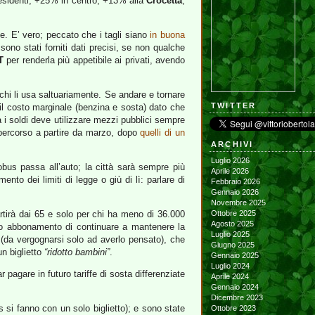
 residenti; +25% in centro; +13% alla
Crocetta
;
ale. E’ vero; peccato che i tagli siano
in buona
sono stati forniti dati precisi, se non qualche
T
per renderla più appetibile ai privati, avendo
 chi li usa saltuariamente. Se andare e tornare
TWITTER
il costo marginale (benzina e sosta) dato che
a i soldi deve utilizzare mezzi pubblici sempre
i percorso a partire da marzo, dopo
quelli di un
ARCHIVI
Luglio 2026
us passa all’auto; la città sarà sempre più
Aprile 2026
ento dei limiti di legge o giù di lì: parlare di
Febbraio 2026
Gennaio 2026
Novembre 2025
rtirà dai 65 e solo per chi ha meno di 36.000
Ottobre 2025
Agosto 2025
to abbonamento di continuare a mantenere la
Luglio 2025
 (da vergognarsi solo ad averlo pensato), che
Giugno 2025
n biglietto
“ridotto bambini”
.
Gennaio 2025
Luglio 2024
pagare in futuro tariffe di sosta differenziate
Aprile 2024
Gennaio 2024
Dicembre 2023
 si fanno con un solo biglietto); e sono state
Ottobre 2023