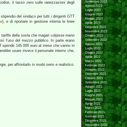
Settembre 2023
lori, il tasso zero sulle rateizzazioni degli
Agosto 2023
Luglio 2023
Giugno 2023
ipendio del sindaco per tutti i dirigenti GTT
Maggio 2023
he
), e di riportare in gestione interna le linee
Aprile 2023
Dicembre 2022
Novembre 2022
e tariffe della sosta che magari colpisse meno
Ottobre 2022
Settembre 2022
così l’uso del mezzo pubblico. In parte erano
Agosto 2022
TT spende 145.000 euro al mese che vanno in
Luglio 2022
terebbe usare invece il personale interno che,
Giugno 2022
Aprile 2022
Marzo 2022
e, per affrontarlo in modo serio e realistico.
Febbraio 2022
Gennaio 2022
Dicembre 2021
Ottobre 2021
Settembre 2021
Agosto 2021
Luglio 2021
Giugno 2021
Maggio 2021
Aprile 2021
Marzo 2021
Febbraio 2021
Gennaio 2021
Dicembre 2020
Novembre 2020