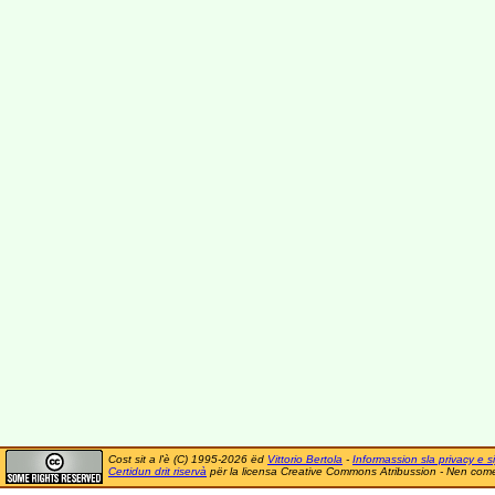
Cost sit a l'è (C) 1995-2026 ëd
Vittorio Bertola
-
Informassion sla privacy e si
Certidun drit riservà
për la licensa Creative Commons Atribussion - Nen comer