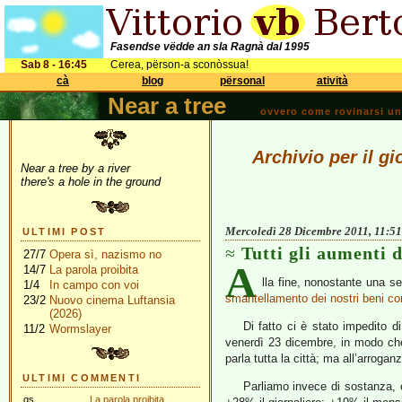
Fasendse vëdde an sla Ragnà dal 1995
Sab 8 - 16:45
Cerea, përson-a sconòssua!
cà
blog
përsonal
atività
Near a tree
ovvero come rovinarsi una 
Archivio per il g
Near a tree by a river
there's a hole in the ground
Mercoledì 28 Dicembre 2011, 11:51
ULTIMI POST
Tutti gli aumenti 
27/7
Opera sì, nazismo no
A
14/7
La parola proibita
lla fine, nonostante una se
1/4
In campo con voi
smantellamento dei nostri beni c
23/2
Nuovo cinema Luftansia
(2026)
Di fatto ci è stato impedito d
11/2
Wormslayer
venerdì 23 dicembre, in modo che 
parla tutta la città; ma all’arrog
ULTIMI COMMENTI
Parliamo invece di sostanza, 
gs
La parola proibita