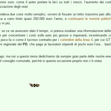
o zero, come il poter portare la bici su tutti i mezzi, l’aumento dei control
zzazione degli orari.
eva due cose molto semplici, ovvero di fissare un tetto massimo pari allo st
sa a vario titolo quasi 250.000 euro l’anno, e
continuano le nomine politic
 in più.
 se ce ne avessero dato il tempo, si poteva studiare una riformulazione dell
ie per concentrare i costi sulle auto più grosse e inquinanti, incentivando 
i poco fa o come il lucroso contratto per i
controllori della linea 4
, per cui G
re regionale del
PD
, che paga ai lavoratori stipendi di pochi euro l’ora… bas
ungo, ma noi a questo tema dedichiamo da sempre gran parte delle nostre energi
del consiglio comunale, perché in questa occasione proprio non c’è stata.