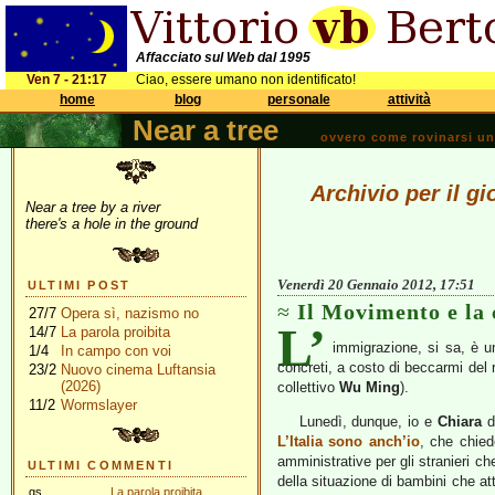
Affacciato sul Web dal 1995
Ven 7 - 21:17
Ciao, essere umano non identificato!
home
blog
personale
attività
Near a tree
ovvero come rovinarsi una 
Archivio per il g
Near a tree by a river
there's a hole in the ground
Venerdì 20 Gennaio 2012, 17:51
ULTIMI POST
Il Movimento e la 
27/7
Opera sì, nazismo no
L’
14/7
La parola proibita
immigrazione, si sa, è u
1/4
In campo con voi
concreti, a costo di beccarmi del 
23/2
Nuovo cinema Luftansia
(2026)
collettivo
Wu Ming
).
11/2
Wormslayer
Lunedì, dunque, io e
Chiara
d
L’Italia sono anch’io
, che chied
amministrative per gli stranieri c
ULTIMI COMMENTI
della situazione di bambini che att
gs
La parola proibita