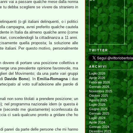
o anni vai a passare qualche mese dalla nonna
 tu debba scegliere se vivere da straniero in
uenti (o gli italiani delinquenti, o i politici
della campagna, avrei preferito qualche cautela
idente in Italia da almeno qualche anno (come
tari, concedendogli la cittadinanza a 11 anni.
ecisamente quella proposta; la soluzione alle
ente italiani. Per questo motivo, personalmente
TWITTER
n dovere di portare una posizione collettiva e
ARCHIVI
merge una prevalente opinione favorevole, ma
lieri del Movimento; da una parte vari gruppi
Luglio 2026
Aprile 2026
 di
Davide Bono
). In
Emilia-Romagna
i due
Febbraio 2026
ecipato al voto sull’adesione alle parole di
Gennaio 2026
Novembre 2025
Ottobre 2025
nali non sono titolati a prendere posizione; un
Agosto 2025
); nel programma nazionale idem (e questa è
Luglio 2025
olte (secondo me giustamente) sconfessata da
Giugno 2025
Gennaio 2025
ccia ci sarà qualcuno pronto a gridare che ho
Luglio 2024
Aprile 2024
Gennaio 2024
i pareri da parte delle persone che mi hanno
Dicembre 2023