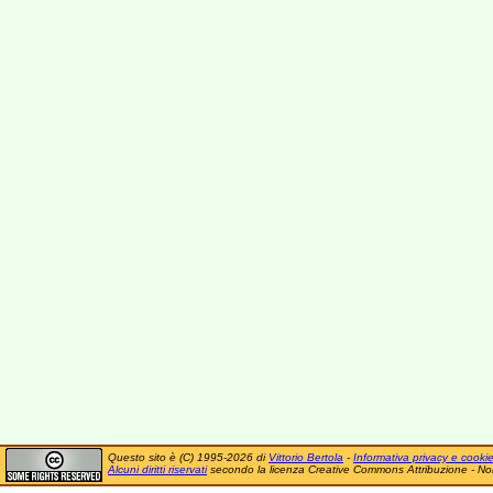
Questo sito è (C) 1995-2026 di
Vittorio Bertola
-
Informativa privacy e cooki
Alcuni diritti riservati
secondo la licenza Creative Commons Attribuzione - No