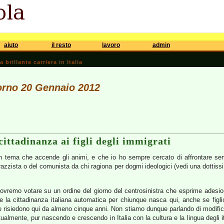
aiuto
il resto
lavoro
admin
brillante carriera in Italia
iorno 20 Gennaio 2012
cittadinanza ai figli degli immigrati
n tema che accende gli animi, e che io ho sempre cercato di affrontare se
razzista o del comunista da chi ragiona per dogmi ideologici (vedi una dottis
ovremo votare su un ordine del giorno del centrosinistra che esprime adesion
e la cittadinanza italiana automatica per chiunque nasca qui, anche se figlio d
he risiedono qui da almeno cinque anni. Non stiamo dunque parlando di modificar
ualmente, pur nascendo e crescendo in Italia con la cultura e la lingua degli it