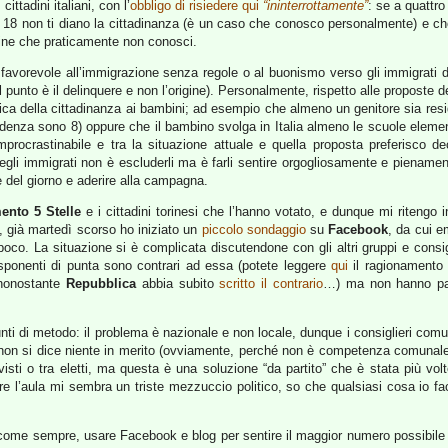
ittadini italiani, con l’
obbligo di risiedere qui
“ininterrottamente”
: se a quattr
 18 non ti diano la cittadinanza (è un caso che conosco personalmente) e che
igine che praticamente non conosci.
vorevole all’immigrazione senza regole o al buonismo verso gli immigrati delinq
l punto è il delinquere e non l’origine). Personalmente, rispetto alle proposte 
ica della cittadinanza ai bambini; ad esempio che almeno un genitore sia res
sidenza sono 8) oppure che il bambino svolga in Italia almeno le scuole elemen
mprocrastinabile e tra la situazione attuale e quella proposta preferisco d
li degli immigrati non è escluderli ma è farli sentire orgogliosamente e pienam
ne del giorno e aderire alla campagna.
ento 5 Stelle
e i cittadini torinesi che l’hanno votato, e dunque mi ritengo i
 già martedì scorso ho iniziato un
piccolo sondaggio
su
Facebook
, da cui e
oco. La situazione si è complicata discutendone con gli altri gruppi e consig
esponenti di punta sono contrari ad essa (potete leggere
qui
il ragionamento
(nonostante
Repubblica
abbia subito
scritto il contrario
…) ma non hanno part
unti di metodo: il problema è nazionale e non locale, dunque i consiglieri comu
non si dice niente in merito (ovviamente, perché non è competenza comunale
sti o tra eletti, ma questa è una soluzione “da partito” che è stata più v
 l’aula mi sembra un triste mezzuccio politico, so che qualsiasi cosa io fa
ome sempre, usare Facebook e blog per sentire il maggior numero possibile d