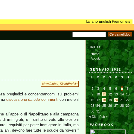
Italiano
English
Piemonteis
INFO
:Home:
:About:
GENNAIO 2012
L
M
M
G
V
S
D
1
NewGlobal
,
SinchËstèile
2
3
4
5
6
7
8
nza pregiudizi e concentrandomi sui problemi
9
10
11
12
13
14
15
sima
discussione da 585 commenti
con me e il
16
17
18
19
20
21
22
23
24
25
26
27
28
29
30
31
e all’appello di
Napolitano
e alla campagna
« Dic
Feb »
i immigrati, e il diritto di voto alle elezioni
e i requisiti per poter immigrare in Italia, ma
FACEBOOK
aliani, devono fare tutte le scuole da “diversi”