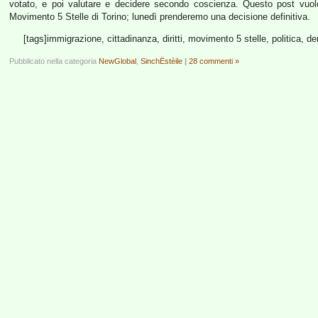
votato, e poi valutare e decidere secondo coscienza. Questo post vuol
Movimento 5 Stelle di Torino; lunedì prenderemo una decisione definitiva.
[tags]immigrazione, cittadinanza, diritti, movimento 5 stelle, politica, d
Pubblicato nella categoria
NewGlobal
,
SinchËstèile
|
28 commenti »