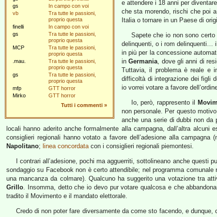
e attendere i 18 anni per diventare c
gs
In campo con voi
che sta morendo, rischi che poi a
vb
Tra tutte le passioni,
proprio questa
Italia o tornare in un Paese di or
finelli
In campo con voi
gs
Tra tutte le passioni,
Sapete che io non sono certo fa
proprio questa
delinquenti, o i rom delinquenti… i
MCP
Tra tutte le passioni,
in più per la concessione automat
proprio questa
in
Germania
, dove gli anni di re
.mau.
Tra tutte le passioni,
proprio questa
Tuttavia, il problema è reale e i
gs
Tra tutte le passioni,
difficoltà di integrazione dei fig
proprio questa
io vorrei votare a favore dell’ordi
mfp
GTT horror
Mirko
GTT horror
Io, però, rappresento il
Movim
Tutti i commenti
»
non personale. Per questo motivo,
anche una serie di dubbi non da p
locali hanno aderito anche formalmente alla campagna, dall’altra alcuni 
consiglieri regionali hanno votato a favore dell’adesione alla campagna 
Napolitano
;
linea concordata
con i consiglieri regionali piemontesi.
I contrari all’adesione, pochi ma agguerriti, sottolineano anche questi p
sondaggio su Facebook non è certo attendibile; nel programma comunale 
una mancanza da colmare). Qualcuno ha suggerito una votazione tra attivi
Grillo
. Insomma, detto che io devo pur votare qualcosa e che abbandonare
tradito il Movimento e il mandato elettorale.
Credo di non poter fare diversamente da come sto facendo, e dunque, c