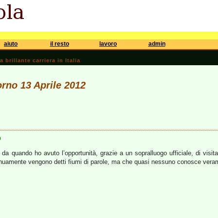
aiuto
il resto
lavoro
admin
brillante carriera in Italia
orno 13 Aprile 2012
o
a quando ho avuto l’opportunità, grazie a un sopralluogo ufficiale, di visita
inuamente vengono detti fiumi di parole, ma che quasi nessuno conosce vera