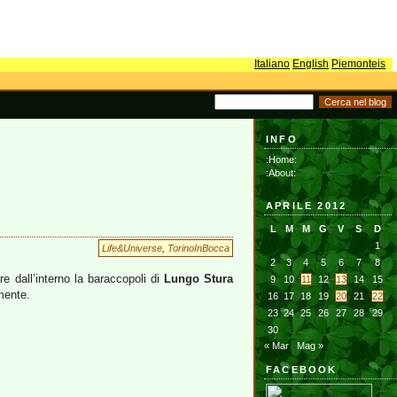
Italiano
English
Piemonteis
INFO
:Home:
:About:
APRILE 2012
L
M
M
G
V
S
D
1
Life&Universe
,
TorinoInBocca
2
3
4
5
6
7
8
re dall’interno la baraccopoli di
Lungo Stura
9
10
11
12
13
14
15
mente.
16
17
18
19
20
21
22
23
24
25
26
27
28
29
30
« Mar
Mag »
FACEBOOK