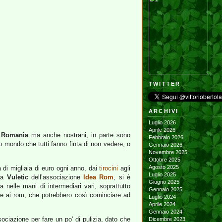
TWITTER
ARCHIVI
Luglio 2026
Aprile 2026
a
Romania
ma anche nostrani, in parte sono
Febbraio 2026
o mondo che tutti fanno finta di non vedere, o
Gennaio 2026
Novembre 2025
Ottobre 2025
Agosto 2025
 di migliaia di euro ogni anno, dai
tirocini
agli
Luglio 2025
ora
Vuletic
dell’associazione
Idea Rom
, si è
Giugno 2025
nelle mani di intermediari vari, soprattutto
Gennaio 2025
re ai rom, che potrebbero così cominciare ad
Luglio 2024
Aprile 2024
Gennaio 2024
sociazione per fare un po’ di pulizia, dato che
Dicembre 2023