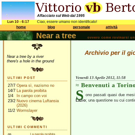
Affacciato sul Web dal 1995
Lun 10 - 6:17
Ciao, essere umano non identificato!
home
blog
personale
attività
Near a tree
ovvero come rovinarsi una 
Archivio per il gi
Near a tree by a river
there's a hole in the ground
Venerdì 13 Aprile 2012, 11:58
ULTIMI POST
Benvenuti a Torin
27/7
Opera sì, nazismo no
S
14/7
La parola proibita
ono passati quasi due mesi d
1/4
In campo con voi
Lazio
; una questione su cui cont
23/2
Nuovo cinema Luftansia
(2026)
11/2
Wormslayer
ULTIMI COMMENTI
gs
La parola proibita