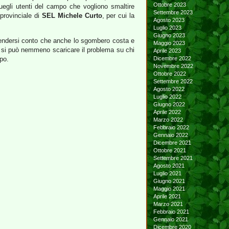
Ottobre 2023
egli utenti del campo che vogliono smaltire
Settembre 2023
 provinciale di
SEL Michele Curto
, per cui la
Agosto 2023
Luglio 2023
Giugno 2023
a rendersi conto che anche lo sgombero costa e
Maggio 2023
on si può nemmeno scaricare il problema su chi
Aprile 2023
po.
Dicembre 2022
Novembre 2022
Ottobre 2022
Settembre 2022
Agosto 2022
Luglio 2022
Giugno 2022
Aprile 2022
Marzo 2022
Febbraio 2022
Gennaio 2022
Dicembre 2021
Ottobre 2021
Settembre 2021
Agosto 2021
Luglio 2021
Giugno 2021
Maggio 2021
Aprile 2021
Marzo 2021
Febbraio 2021
Gennaio 2021
Dicembre 2020