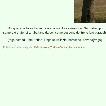
Dunque, che fare? La verità è che non lo sa nessuno. Nel frattempo, 
sempre è stato, si arrabattano da soli come possono dentro le loro baracche,
[tags]nomadi, rom, torino, lungo stura lazio, baracche, povertà[/tags]
Pubblicato nella categoria
Life&Universe
,
TorinoInBocca
|
9 commenti »