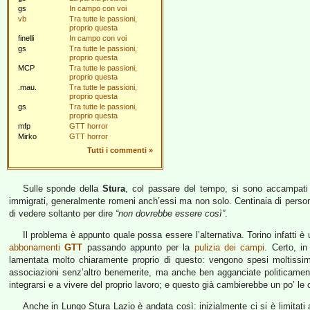
gs
In campo con voi
vb
Tra tutte le passioni,
proprio questa
finelli
In campo con voi
gs
Tra tutte le passioni,
proprio questa
MCP
Tra tutte le passioni,
proprio questa
.mau.
Tra tutte le passioni,
proprio questa
gs
Tra tutte le passioni,
proprio questa
mfp
GTT horror
Mirko
GTT horror
Tutti i commenti
»
Sulle sponde della
Stura
, col passare del tempo, si sono accampati i
immigrati, generalmente romeni anch’essi ma non solo. Centinaia di persone
di vedere soltanto per dire
“non dovrebbe essere così”
.
Il problema è appunto quale possa essere l’alternativa. Torino infatti 
abbonamenti
GTT
passando appunto per la
pulizia dei campi
. Certo, i
lamentata molto chiaramente proprio di questo: vengono spesi moltissi
associazioni senz’altro benemerite, ma anche ben agganciate politicament
integrarsi e a vivere del proprio lavoro; e questo già cambierebbe un po’ le 
Anche in Lungo Stura Lazio è andata così: inizialmente ci si è limitati a