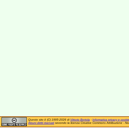
Questo sito è (C) 1995-2026 di
Vittorio Bertola
-
Informativa privacy e cooki
Alcuni diritti riservati
secondo la licenza Creative Commons Attribuzione - No