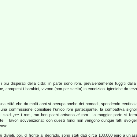
 più disperati della città; in parte sono rom, prevalentemente fuggiti dall
, compresi i bambini, vivono (non per scelta) in condizioni igieniche da terz
è una città che da molti anni si occupa anche dei nomadi, spendendo centinaia
n una commissione consiliare l’unico rom partecipante, la combattiva sign
mi soldi
per
i rom, ma ben pochi arrivano
ai
rom. La maggior parte si ferma 
e. I lavori sovvenzionati con questi fondi non vengono dunque fatti svolge
cose.
i divieti, poi, di fronte al degrado, sono stati dati circa 100.000 euro a un’as