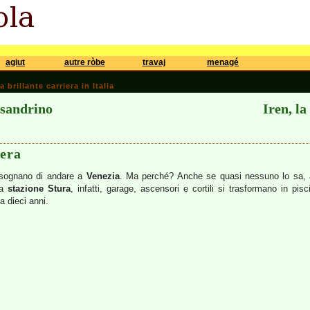
agiut
autre ròbe
travaj
menagé
brillante carriera in Italia
ssandrino
Iren, la
hera
 sognano di andare a
Venezia
. Ma perché? Anche se quasi nessuno lo sa, a
la
stazione Stura
, infatti, garage, ascensori e cortili si trasformano in pi
a dieci anni.