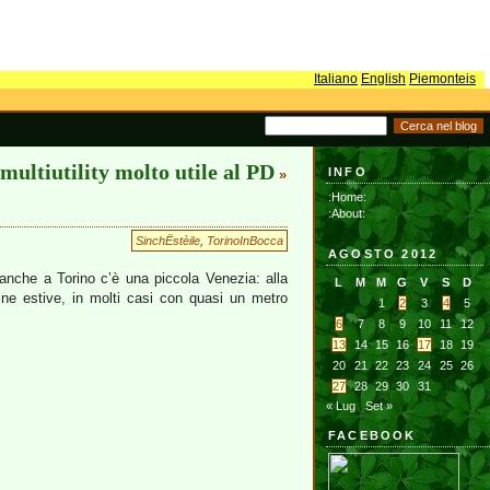
Italiano
English
Piemonteis
 multiutility molto utile al PD
INFO
»
:Home:
:About:
SinchËstèile
,
TorinoInBocca
AGOSTO 2012
nche a Torino c’è una piccola Venezia: alla
L
M
M
G
V
S
D
scine estive, in molti casi con quasi un metro
1
2
3
4
5
6
7
8
9
10
11
12
13
14
15
16
17
18
19
20
21
22
23
24
25
26
27
28
29
30
31
« Lug
Set »
FACEBOOK