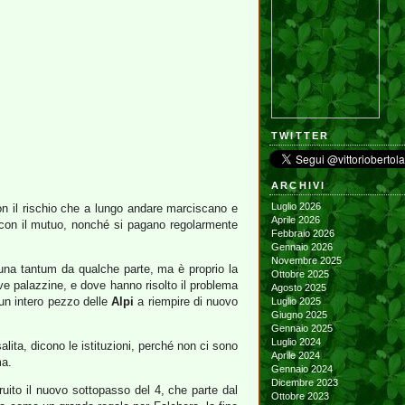
TWITTER
ARCHIVI
Luglio 2026
on il rischio che a lungo andare marciscano e
Aprile 2026
o con il mutuo, nonché si pagano regolarmente
Febbraio 2026
Gennaio 2026
Novembre 2025
una tantum da qualche parte, ma è proprio la
Ottobre 2025
ve palazzine, e dove hanno risolto il problema
Agosto 2025
 un intero pezzo delle
Alpi
a riempire di nuovo
Luglio 2025
Giugno 2025
Gennaio 2025
Luglio 2024
ita, dicono le istituzioni, perché non ci sono
Aprile 2024
ma.
Gennaio 2024
Dicembre 2023
uito il nuovo sottopasso del 4, che parte dal
Ottobre 2023