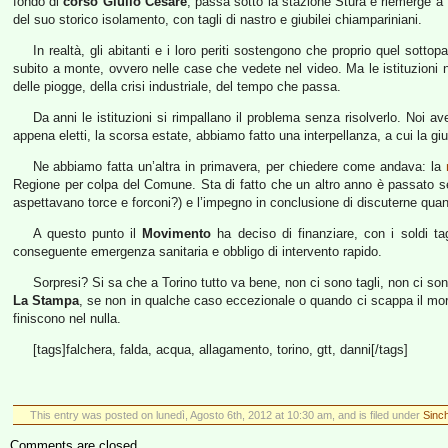
fondo di
corso Giulio Cesare
, passa sotto la stazione Stura e riemerge a 
del suo storico isolamento, con tagli di nastro e giubilei chiampariniani.
In realtà, gli abitanti e i loro periti sostengono che proprio quel sott
subito a monte, ovvero nelle case che vedete nel video. Ma le istituzioni n
delle piogge, della crisi industriale, del tempo che passa.
Da anni le istituzioni si rimpallano il problema senza risolverlo. No
appena eletti, la scorsa estate, abbiamo fatto una interpellanza, a cui la g
Ne abbiamo fatta un’altra in primavera, per chiedere come andava: la
Regione per colpa del Comune. Sta di fatto che un altro anno è passato sen
aspettavano torce e forconi?) e l’impegno in conclusione di discuterne qua
A questo punto il
Movimento
ha deciso di finanziare, con i soldi tagl
conseguente emergenza sanitaria e obbligo di intervento rapido.
Sorpresi? Si sa che a Torino tutto va bene, non ci sono tagli, non ci s
La Stampa
, se non in qualche caso eccezionale o quando ci scappa il morto
finiscono nel nulla.
[tags]falchera, falda, acqua, allagamento, torino, gtt, danni[/tags]
This entry was posted on lunedì, Agosto 6th, 2012 at 10:30 am, and is filed under
Sinch
Comments are closed.