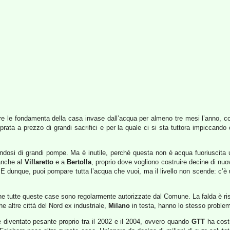
re le fondamenta della casa invase dall’acqua per almeno tre mesi l’anno, c
prata a prezzo di grandi sacrifici e per la quale ci si sta tuttora impiccand
ndosi di grandi pompe. Ma è inutile, perché questa non è acqua fuoriuscita 
anche al
Villaretto
e a
Bertolla
, proprio dove vogliono costruire decine di nuo
. E dunque, puoi pompare tutta l’acqua che vuoi, ma il livello non scende: c’è
e tutte queste case sono regolarmente autorizzate dal Comune. La falda è risal
 altre città del Nord ex industriale,
Milano
in testa, hanno lo stesso proble
 diventato pesante proprio tra il 2002 e il 2004, ovvero quando
GTT
ha costr