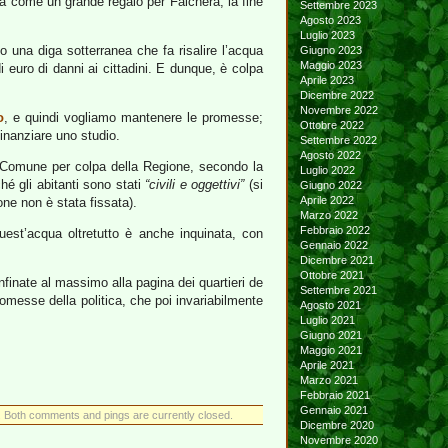
ta come un grande regalo per Falchera, la fine
Settembre 2023
Agosto 2023
Luglio 2023
o una diga sotterranea che fa risalire l’acqua
Giugno 2023
Maggio 2023
 euro di danni ai cittadini. E dunque, è colpa
Aprile 2023
Dicembre 2022
Novembre 2022
o
, e quindi vogliamo mantenere le promesse;
Ottobre 2022
inanziare uno studio.
Settembre 2022
Agosto 2022
l Comune per colpa della Regione, secondo la
Luglio 2022
é gli abitanti sono stati
“civili e oggettivi”
(si
Giugno 2022
Aprile 2022
one non è stata fissata).
Marzo 2022
Febbraio 2022
 quest’acqua oltretutto è anche inquinata, con
Gennaio 2022
Dicembre 2021
Ottobre 2021
finate al massimo alla pagina dei quartieri de
Settembre 2021
romesse della politica, che poi invariabilmente
Agosto 2021
Luglio 2021
Giugno 2021
Maggio 2021
Aprile 2021
Marzo 2021
Febbraio 2021
Gennaio 2021
 Both comments and pings are currently closed.
Dicembre 2020
Novembre 2020