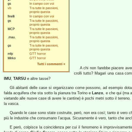
gs
In campo con voi
vb
Tra tutte le passioni,
proprio questa
finelli
In campo con voi
gs
Tra tutte le passioni,
proprio questa
MCP
Tra tutte le passioni,
proprio questa
.mau.
Tra tutte le passioni,
proprio questa
gs
Tra tutte le passioni,
proprio questa
mfp
GTT horror
Mirko
GTT horror
Tutti i commenti
»
A chi non farebbe piacere ave
crolli tutto? Magari una casa com
IMU
,
TARSU
e altre tasse?
Gli abitanti delle case si organizzano come possono, ad esempio dota
falda acquifera che sta sotto la pianura tra Torino e
Lanzo
, e che qui (ma 
vietando alle nuove case di avere le cantine) è pochi metri sotto il terreno
la vasca.
Quando le case sono state costruite, però, non era così; tanto è vero ch
più le industrie che consumano l’acqua. Sicuramente è vero, tanto che anche
E però, colpisce la coincidenza per cui il fenomeno è improvvisamente