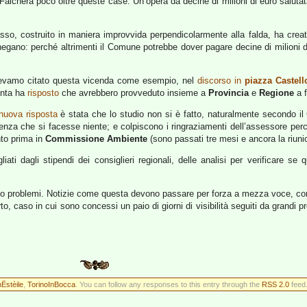
Falchera poco oltre queste case. Un’opera da decine di milioni di euro saluta
opasso, costruito in maniera improvvida perpendicolarmente alla falda, ha creat
egano: perché altrimenti il Comune potrebbe dover pagare decine di milioni di
i avevamo citato questa vicenda come esempio, nel
discorso in
piazza Castell
iunta ha
risposto
che avrebbero provveduto insieme a
Provincia
e
Regione
a f
nuova risposta
è stata che lo studio non si è fatto, naturalmente secondo i
za che si facesse niente; e colpiscono i ringraziamenti dell’assessore perch
nto prima in
Commissione Ambiente
(sono passati tre mesi e ancora la riuni
iati dagli stipendi dei consiglieri regionali, delle analisi per verificare se
ono problemi. Notizie come questa devono passare per forza a mezza voce, con
, caso in cui sono concessi un paio di giorni di visibilità seguiti da grandi p
Ëstèile
,
TorinoInBocca
. You can follow any responses to this entry through the
RSS 2.0
feed.