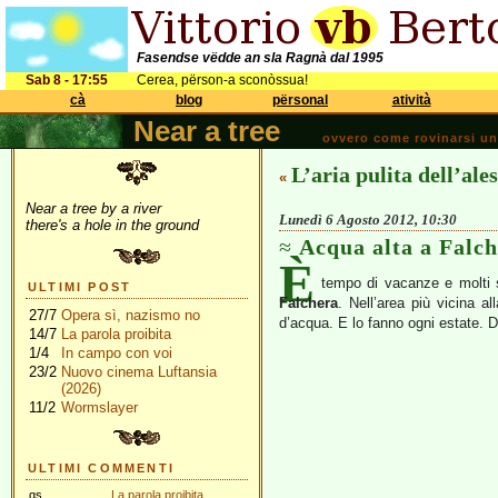
Fasendse vëdde an sla Ragnà dal 1995
Sab 8 - 17:55
Cerea, përson-a sconòssua!
cà
blog
përsonal
atività
Near a tree
ovvero come rovinarsi una 
L’aria pulita dell’ale
«
Near a tree by a river
Lunedì 6 Agosto 2012, 10:30
there's a hole in the ground
Acqua alta a Falc
È
tempo di vacanze e molti
ULTIMI POST
Falchera
. Nell’area più vicina al
27/7
Opera sì, nazismo no
d’acqua. E lo fanno ogni estate. D
14/7
La parola proibita
1/4
In campo con voi
23/2
Nuovo cinema Luftansia
(2026)
11/2
Wormslayer
ULTIMI COMMENTI
gs
La parola proibita