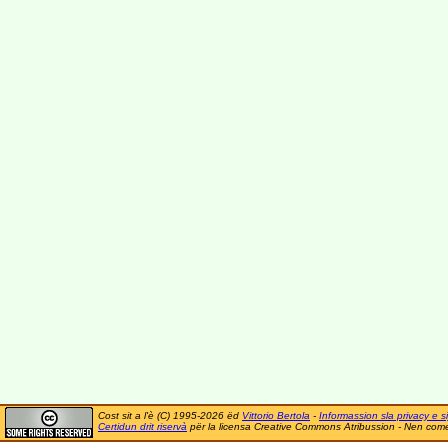
Cost sit a l'è (C) 1995-2026 ëd
Vittorio Bertola
-
Informassion sla privacy e si
Certidun drit riservà
për la licensa Creative Commons Atribussion - Nen comer