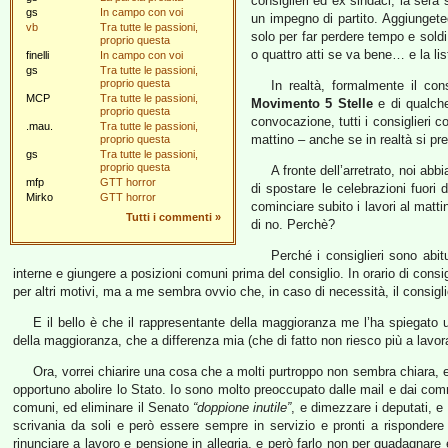
consiglieri ed ex sindaci; la sera
gs
In campo con voi
un impegno di partito. Aggiungetec
vb
Tra tutte le passioni,
solo per far perdere tempo e sold
proprio questa
o quattro atti se va bene… e la lis
finelli
In campo con voi
gs
Tra tutte le passioni,
proprio questa
In realtà, formalmente il co
MCP
Tra tutte le passioni,
Movimento 5 Stelle
e di qualche
proprio questa
convocazione, tutti i consiglieri 
.mau.
Tra tutte le passioni,
mattino – anche se in realtà si pre
proprio questa
gs
Tra tutte le passioni,
proprio questa
A fronte dell’arretrato, noi ab
mfp
GTT horror
di spostare le celebrazioni fuori
Mirko
GTT horror
cominciare subito i lavori al matt
Tutti i commenti
»
di no. Perchè?
Perché i consiglieri sono abit
interne e giungere a posizioni comuni prima del consiglio. In orario di cons
per altri motivi, ma a me sembra ovvio che, in caso di necessità, il consigli
E il bello è che il rappresentante della maggioranza me l’ha spiegato u
della maggioranza, che a differenza mia (che di fatto non riesco più a la
Ora, vorrei chiarire una cosa che a molti purtroppo non sembra chiara, 
opportuno abolire lo Stato. Io sono molto preoccupato dalle mail e dai com
comuni, ed eliminare il Senato
“doppione inutile”
, e dimezzare i deputati, e 
scrivania da soli e però essere sempre in servizio e pronti a rispondere
rinunciare a lavoro e pensione in allegria, e però farlo non per guadagna