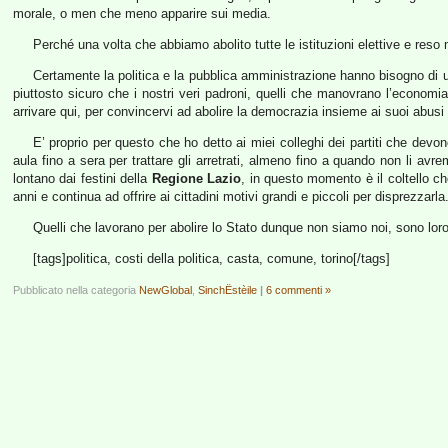
morale, o men che meno apparire sui media.
Perché una volta che abbiamo abolito tutte le istituzioni elettive e reso
Certamente la politica e la pubblica amministrazione hanno bisogno di un
piuttosto sicuro che i nostri veri padroni, quelli che manovrano l’economia
arrivare qui, per convincervi ad abolire la democrazia insieme ai suoi abusi
E’ proprio per questo che ho detto ai miei colleghi dei partiti che devono
aula fino a sera per trattare gli arretrati, almeno fino a quando non li 
lontano dai festini della
Regione Lazio
, in questo momento è il coltello che
anni e continua ad offrire ai cittadini motivi grandi e piccoli per disprezzarla
Quelli che lavorano per abolire lo Stato dunque non siamo noi, sono loro
[tags]politica, costi della politica, casta, comune, torino[/tags]
Pubblicato nella categoria
NewGlobal
,
SinchËstèile
|
6 commenti »