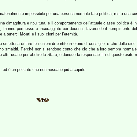
 materialmente impossibile per una persona normale fare politica, resta una cosa
a dimagritura e ripulitura, e il comportamento dell’attuale classe politica è i
, l’hanno permesso e incoraggiato per decenni, favorendo il riempimento delle i
 e a tenerci
Monti
e i suoi cloni per l’eternità.
 smetterla di fare le riunioni di partito in orario di consiglio, e che dalle die
avremo smaltiti. Perché non si rendono conto che ciò che a loro sembra norma
 altri usano per abolire lo Stato; e dunque la responsabilità di questo esito no
.
: ed è un peccato che non riescano più a capirlo.