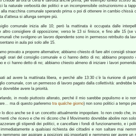
 si chiude all’ora di cena e talvolta anche prima, per esempio lunedì scorso 
i la naturale verbosità dei politici e un incomprensibile ostruzionismo a tap
i alla macchina comunale sperando prima o poi di ottenere in cambio chissà co
ta d’attesa si allunga sempre più.
nsiglio comunale inizia alle 10; però la mattinata è occupata dalle interp
 altro consigliere di opposizione; verso le 13 si finisce, e fino alle 15 (se 
comunali che svolgono un lavoro dipendente sono in permesso retribuito da lav
sentano in aula poi solo alle 15.
biamo provato a proporre alternative; abbiamo chiesto di fare altri consigli stra
 dagli orari del consiglio comunale e ci hanno detto di no; abbiamo proposto 
ino e ci hanno detto di no; abbiamo chiesto almeno di iniziare i lavori pomeridi
uati ad avere la mattinata libera, e perché alle 13:30 c’è la riunione di part
iglio comunale, con un permesso di lavoro pagato dalla collettività: andrebbe b
o dovrebbe avere la priorità.
rlando, in modo piuttosto alterato, perché il mio sarebbe populismo e io non 
vorare… ma di questo parleremo
tra qualche giorno
) non sono politici a tempo p
e lo dico anche se è un concetto attualmente impopolare. Io non credo che, ins
menti che ricevo e che mi dicono che il Movimento dovrebbe abolire non solo 
azzerare gli stipendi dei politici, e cancellare i fondi di funzionamento, e i po
 immediatamente a qualsiasi richiesta dei cittadini e non saltare mai nemm
re e nemmeno per aspirare a posizioni più importanti e nemmeno per avere un