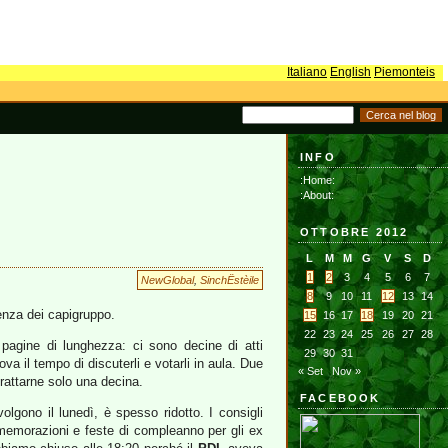
Italiano
English
Piemonteis
INFO
:Home:
:About:
OTTOBRE 2012
L
M
M
G
V
S
D
1
2
3
4
5
6
7
NewGlobal
,
SinchËstèile
8
9
10
11
12
13
14
enza dei capigruppo.
15
16
17
18
19
20
21
22
23
24
25
26
27
28
e pagine di lunghezza: ci sono decine di atti
29
30
31
a il tempo di discuterli e votarli in aula. Due
« Set
Nov »
trattarne solo una decina.
FACEBOOK
olgono il lunedì, è spesso ridotto. I consigli
morazioni e feste di compleanno per gli ex