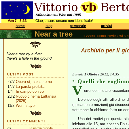
Affacciato sul Web dal 1995
Ven 7 - 3:33
Ciao, essere umano non identificato!
home
blog
personale
attività
Near a tree
ovvero come rovinarsi una 
Archivio per il g
Near a tree by a river
there's a hole in the ground
Lunedì 1 Ottobre 2012, 14:35
ULTIMI POST
Quelli che vogliono
27/7
Opera sì, nazismo no
V
14/7
La parola proibita
orrei cominciare raccontan
1/4
In campo con voi
23/2
Nuovo cinema Luftansia
L’elenco degli atti all’ordine
(2026)
(tipicamente mozioni) già discussi,
11/2
Wormslayer
settimane fa abbiamo fatto un cons
Uno dei motivi per questa situ
ULTIMI COMMENTI
iniziano alle 15, ma spesso l’iniz
gs
La parola proibita