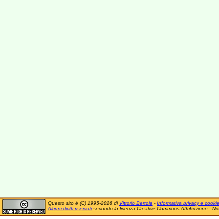
Questo sito è (C) 1995-2026 di
Vittorio Bertola
-
Informativa privacy e cooki
Alcuni diritti riservati
secondo la licenza Creative Commons Attribuzione - No