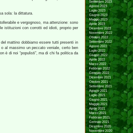
Settembre 2023
Agosto 2023
Luglio 2023
 sola: la dittatura.
Giugno 2023
Maggio 2023
ntollerabile e vergognoso, ma attenzione: sono
Aprile 2023
stituzioni con corrotti ed idioti, proprio per
Dicembre 2022
Novembre 2022
Ottobre 2022
Settembre 2022
ci del mattino dobbiamo essere tutti presenti in
Agosto 2022
le o al massimo un peccato veniale, certo ben
Luglio 2022
n è di noi “populisti”, ma di chi fa politica da
Giugno 2022
Aprile 2022
Marzo 2022
Febbraio 2022
Gennaio 2022
Dicembre 2021
Ottobre 2021
Settembre 2021
Agosto 2021
Luglio 2021
Giugno 2021
Maggio 2021
Aprile 2021
Marzo 2021
Febbraio 2021
Gennaio 2021
Dicembre 2020
Novembre 2020