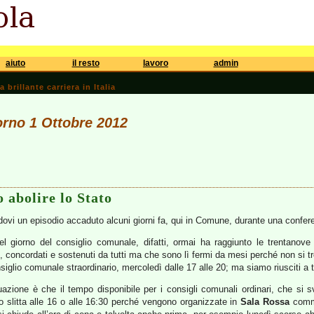
aiuto
il resto
lavoro
admin
brillante carriera in Italia
iorno 1 Ottobre 2012
 abolire lo Stato
dovi un episodio accaduto alcuni giorni fa, qui in Comune, durante una confer
 del giorno del consiglio comunale, difatti, ormai ha raggiunto le trentanov
 concordati e sostenuti da tutti ma che sono lì fermi da mesi perché non si trov
iglio comunale straordinario, mercoledì dalle 17 alle 20; ma siamo riusciti a 
azione è che il tempo disponibile per i consigli comunali ordinari, che si sv
io slitta alle 16 o alle 16:30 perché vengono organizzate in
Sala Rossa
comme