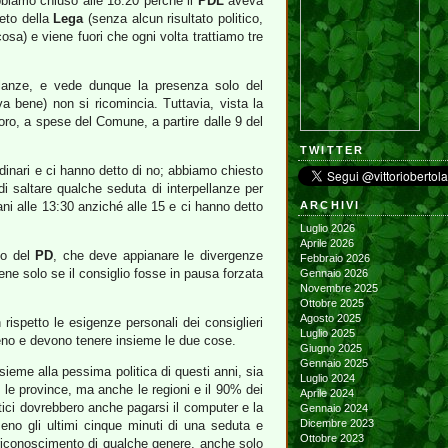
abbiamo chiuso alle 18:20 perché il
PDL
aveva
peto della
Lega
(senza alcun risultato politico,
sa) e viene fuori che ogni volta trattiamo tre
ellanze, e vede dunque la presenza solo del
va bene) non si ricomincia. Tuttavia, vista la
oro, a spese del Comune, a partire dalle 9 del
TWITTER
ordinari e ci hanno detto di no; abbiamo chiesto
di saltare qualche seduta di interpellanze per
ani alle 13:30 anziché alle 15 e ci hanno detto
ARCHIVI
Luglio 2026
Aprile 2026
ito del
PD
, che deve appianare le divergenze
Febbraio 2026
ene solo se il consiglio fosse in pausa forzata
Gennaio 2026
Novembre 2025
Ottobre 2025
Agosto 2025
rispetto le esigenze personali dei consiglieri
Luglio 2025
ieno e devono tenere insieme le due cose.
Giugno 2025
Gennaio 2025
ieme alla pessima politica di questi anni, sia
Luglio 2024
le province, ma anche le regioni e il 90% dei
Aprile 2024
litici dovrebbero anche pagarsi il computer e la
Gennaio 2024
Dicembre 2023
eno gli ultimi cinque minuti di una seduta e
Ottobre 2023
 riconoscimento di qualche genere, anche solo