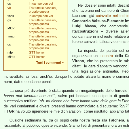
gs
In campo con voi
Nel dossier sono infatti descri
vb
Tra tutte le passioni,
che lavorano nel cantiere di Chio
proprio questa
Lazzaro
, già
coinvolte nell’inch
finelli
In campo con voi
gs
Tra tutte le passioni,
Consorzio Valsusa-Piemonte Im
proprio questa
Luigi Massa
, che comprende 
MCP
Tra tutte le passioni,
Italcostruzioni
– diverse aziend
proprio questa
condannate in inchieste relative 
.mau.
Tra tutte le passioni,
proprio questa
furono coinvolti l’allora viceminist
gs
Tra tutte le passioni,
proprio questa
La risposta del partito del 
mfp
GTT horror
organizzato un
incontro
della
C
Mirko
GTT horror
Virano
, che ha presentato le mis
Tutti i commenti
»
difatti, le gare d’appalto vengono 
una legislazione antimafia. Pec
incravattate, ci fossi anch’io: dunque ho potuto alzare la mano e cominci
nomi, dati e condanne penali.
La cosa più divertente è stata quando un megadirigente delle ferrovie
hanno mai lavorato con noi!”
, salvo poi beccarsi un colpetto di gomi
successiva rettifica:
“ah, mi dicono che forse hanno vinto delle gare in Fr
dei vari condannati e diversi presenti hanno cominciato a discuterne:
“chi?”
il
TGR
ha voluto riprendere le mie dichiarazioni: come risultato, abbiamo fa
Qualche settimana fa, tra gli ospiti della nostra festa alla
Falchera
, 
raccontato al pubblico queste vicende. Siamo lieti di presentarvi ora un estr