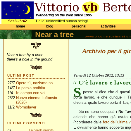
Wandering on the Web since 1995
Sat 8 - 5:42
Hello, unidentified human being!
home
blog
personal
activities
Near a tree
ovvero come rovinarsi una 
Archivio per il g
Near a tree by a river
there's a hole in the ground
Venerdì 12 Ottobre 2012, 13:13
ULTIMI POST
C’è lavoro e lavor
27/7
Opera sì, nazismo no
S
14/7
La parola proibita
pesso si dice che di questi
1/4
In campo con voi
porta lavoro, e che dunque il T
23/2
Nuovo cinema Luftansia
(2026)
diversa: quale lavoro porta il Tav,
11/2
Wormslayer
Se ne sono occupati i
No Tav
aziende che hanno già avuto app
(ricorderete dalle
foto dell’ultima v
ULTIMI COMMENTI
E ovviamente hanno scoperto inquie
gs
La parola proibita